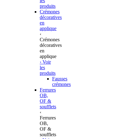
les
produits
Crémones
décoratives
en
applique
‹
Crémones
décoratives
en
applique
› Voir
les
produits
Fausses
crémones
Ferrures
OB,
OF &
soufflets
‹
Ferrures
OB,
OF &
soufflets