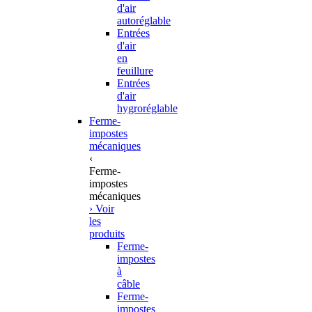
d'air
autoréglable
Entrées
d'air
en
feuillure
Entrées
d'air
hygroréglable
Ferme-
impostes
mécaniques
‹
Ferme-
impostes
mécaniques
› Voir
les
produits
Ferme-
impostes
à
câble
Ferme-
impostes