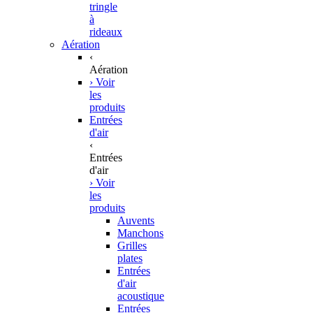
tringle
à
rideaux
Aération
‹
Aération
› Voir
les
produits
Entrées
d'air
‹
Entrées
d'air
› Voir
les
produits
Auvents
Manchons
Grilles
plates
Entrées
d'air
acoustique
Entrées