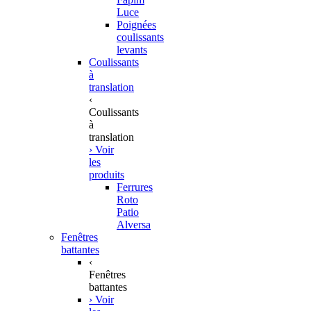
Luce
Poignées
coulissants
levants
Coulissants
à
translation
‹
Coulissants
à
translation
› Voir
les
produits
Ferrures
Roto
Patio
Alversa
Fenêtres
battantes
‹
Fenêtres
battantes
› Voir