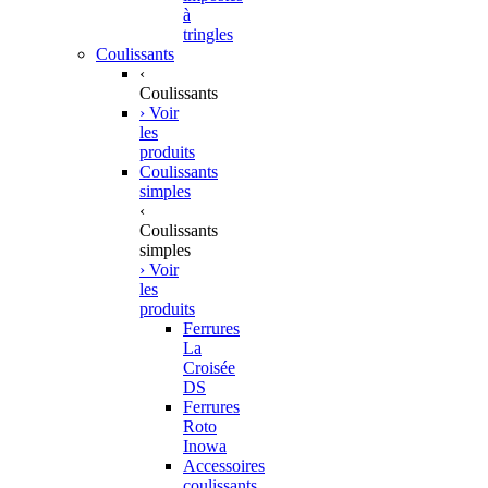
à
tringles
Coulissants
‹
Coulissants
› Voir
les
produits
Coulissants
simples
‹
Coulissants
simples
› Voir
les
produits
Ferrures
La
Croisée
DS
Ferrures
Roto
Inowa
Accessoires
coulissants