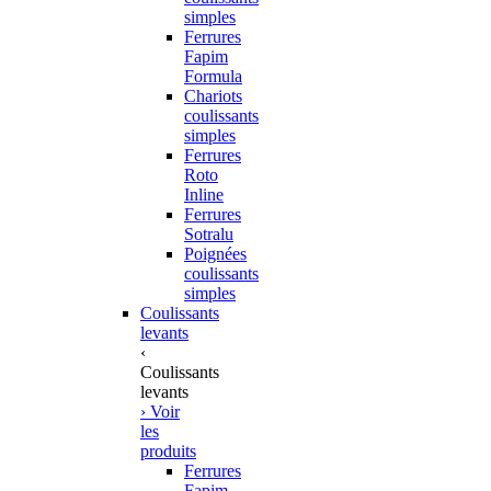
simples
Ferrures
Fapim
Formula
Chariots
coulissants
simples
Ferrures
Roto
Inline
Ferrures
Sotralu
Poignées
coulissants
simples
Coulissants
levants
‹
Coulissants
levants
› Voir
les
produits
Ferrures
Fapim