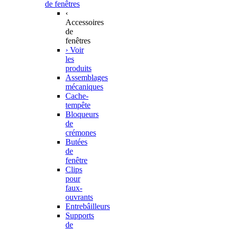
de fenêtres
‹
Accessoires
de
fenêtres
› Voir
les
produits
Assemblages
mécaniques
Cache-
tempête
Bloqueurs
de
crémones
Butées
de
fenêtre
Clips
pour
faux-
ouvrants
Entrebâilleurs
Supports
de