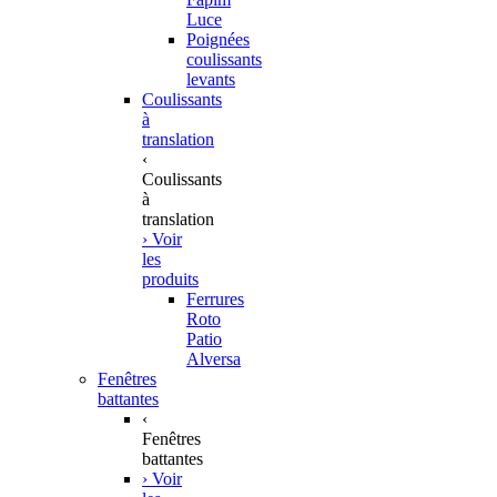
Luce
Poignées
coulissants
levants
Coulissants
à
translation
‹
Coulissants
à
translation
› Voir
les
produits
Ferrures
Roto
Patio
Alversa
Fenêtres
battantes
‹
Fenêtres
battantes
› Voir