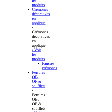
les
produits
Crémones
décoratives
en
applique
‹
Crémones
décoratives
en
applique
› Voir
les
produits
Fausses
crémones
Ferrures
OB,
OF &
soufflets
‹
Ferrures
OB,
OF &
soufflets