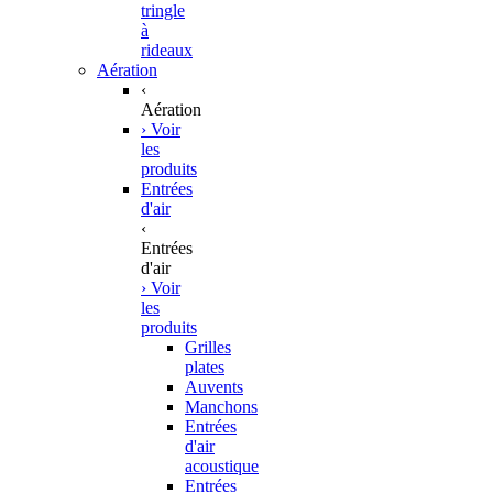
tringle
à
rideaux
Aération
‹
Aération
› Voir
les
produits
Entrées
d'air
‹
Entrées
d'air
› Voir
les
produits
Grilles
plates
Auvents
Manchons
Entrées
d'air
acoustique
Entrées