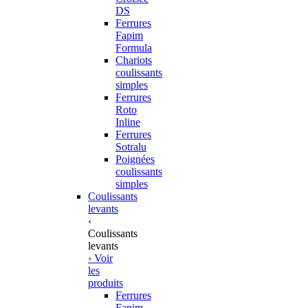
DS
Ferrures
Fapim
Formula
Chariots
coulissants
simples
Ferrures
Roto
Inline
Ferrures
Sotralu
Poignées
coulissants
simples
Coulissants
levants
‹
Coulissants
levants
› Voir
les
produits
Ferrures
Fapim