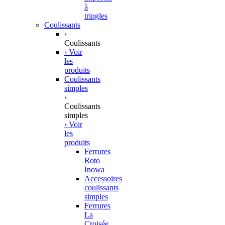
à
tringles
Coulissants
‹
Coulissants
› Voir
les
produits
Coulissants
simples
‹
Coulissants
simples
› Voir
les
produits
Ferrures
Roto
Inowa
Accessoires
coulissants
simples
Ferrures
La
Croisée