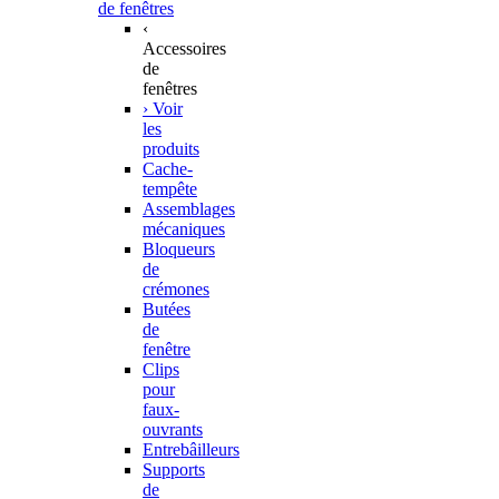
de fenêtres
‹
Accessoires
de
fenêtres
› Voir
les
produits
Cache-
tempête
Assemblages
mécaniques
Bloqueurs
de
crémones
Butées
de
fenêtre
Clips
pour
faux-
ouvrants
Entrebâilleurs
Supports
de