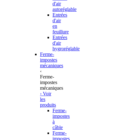
d'air
autoréglable
Entrées
d'air
en
feuillure
Entrées
d'air
hygroréglable
Ferme-
impostes
mécaniques
‹
Ferme-
impostes
mécaniques
› Voir
les
produits
Ferme-
impostes
à
câble
Ferme-
impostes