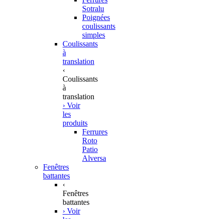
Sotralu
Poignées
coulissants
simples
Coulissants
à
translation
‹
Coulissants
à
translation
› Voir
les
produits
Ferrures
Roto
Patio
Alversa
Fenêtres
battantes
‹
Fenêtres
battantes
› Voir