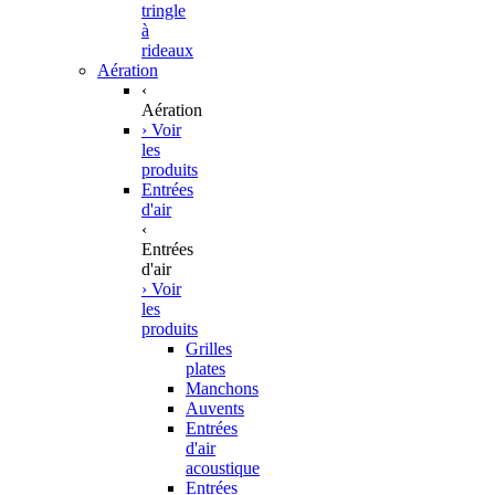
tringle
à
rideaux
Aération
‹
Aération
› Voir
les
produits
Entrées
d'air
‹
Entrées
d'air
› Voir
les
produits
Grilles
plates
Manchons
Auvents
Entrées
d'air
acoustique
Entrées