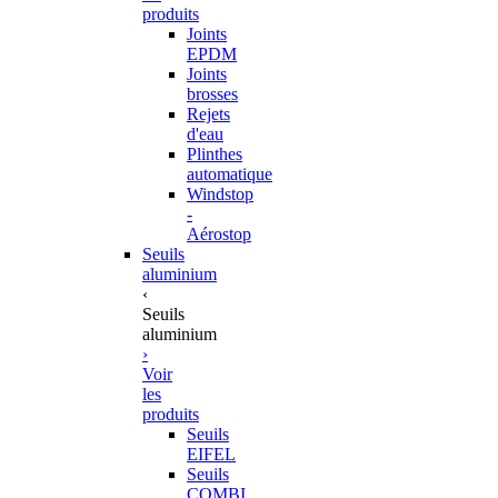
produits
Joints
EPDM
Joints
brosses
Rejets
d'eau
Plinthes
automatique
Windstop
-
Aérostop
Seuils
aluminium
‹
Seuils
aluminium
›
Voir
les
produits
Seuils
EIFEL
Seuils
COMBI