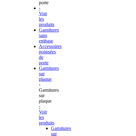
porte
›
Voir
les
produits
Garnitures
sans
embase
Accessoires
poignées
de
porte
Garnitures
sur
plaque
‹
Garnitures
sur
plaque
›
Voir
les
produits
Garnitures
sur