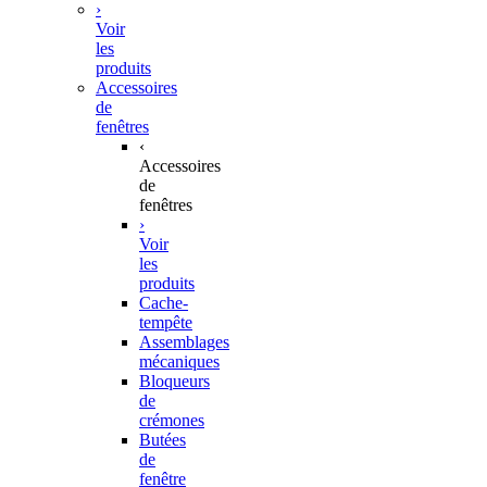
›
Voir
les
produits
Accessoires
de
fenêtres
‹
Accessoires
de
fenêtres
›
Voir
les
produits
Cache-
tempête
Assemblages
mécaniques
Bloqueurs
de
crémones
Butées
de
fenêtre