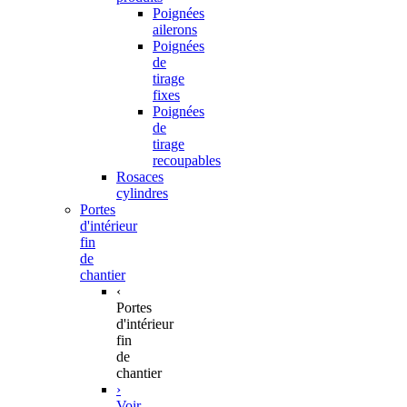
Poignées
ailerons
Poignées
de
tirage
fixes
Poignées
de
tirage
recoupables
Rosaces
cylindres
Portes
d'intérieur
fin
de
chantier
‹
Portes
d'intérieur
fin
de
chantier
›
Voir