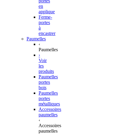
portes
en
applique
Ferme-
portes
à
encastrer
Paumelles
‹
Paumelles
›
Voir
les
produits
Paumelles
portes
bois
Paumelles
portes
métalliques
Accessoires
paumelles
‹
Accessoires
paumelles