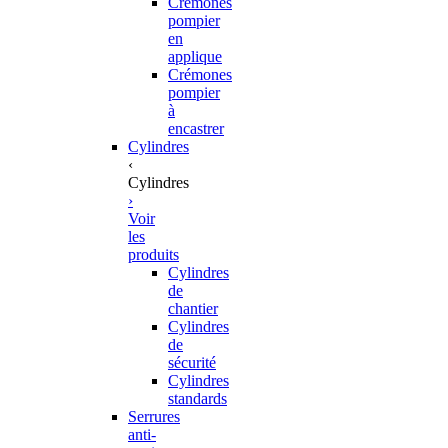
Crémones
pompier
en
applique
Crémones
pompier
à
encastrer
Cylindres
‹
Cylindres
›
Voir
les
produits
Cylindres
de
chantier
Cylindres
de
sécurité
Cylindres
standards
Serrures
anti-