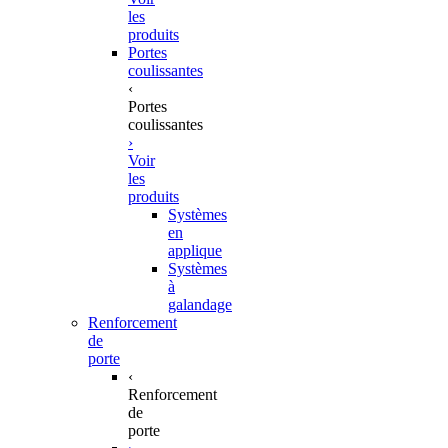
les
produits
Portes
coulissantes
‹
Portes
coulissantes
›
Voir
les
produits
Systèmes
en
applique
Systèmes
à
galandage
Renforcement
de
porte
‹
Renforcement
de
porte