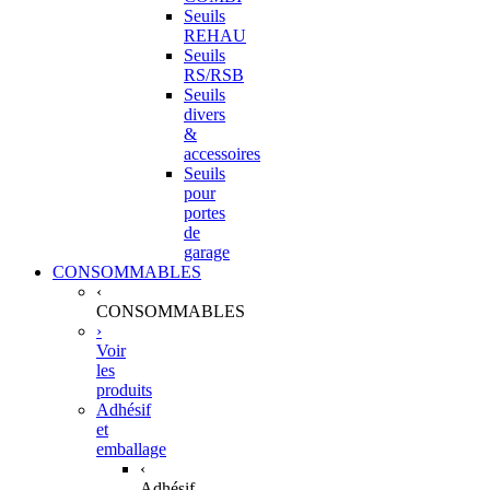
Seuils
REHAU
Seuils
RS/RSB
Seuils
divers
&
accessoires
Seuils
pour
portes
de
garage
CONSOMMABLES
‹
CONSOMMABLES
›
Voir
les
produits
Adhésif
et
emballage
‹
Adhésif