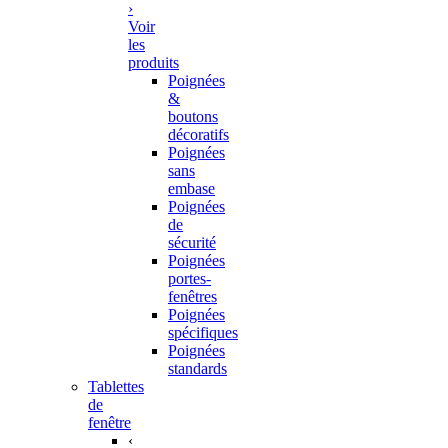
›
Voir
les
produits
Poignées
&
boutons
décoratifs
Poignées
sans
embase
Poignées
de
sécurité
Poignées
portes-
fenêtres
Poignées
spécifiques
Poignées
standards
Tablettes
de
fenêtre
‹