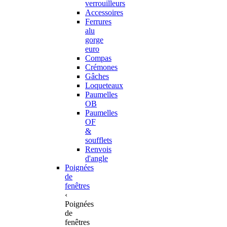
verrouilleurs
Accessoires
Ferrures
alu
gorge
euro
Compas
Crémones
Gâches
Loqueteaux
Paumelles
OB
Paumelles
OF
&
soufflets
Renvois
d'angle
Poignées
de
fenêtres
‹
Poignées
de
fenêtres