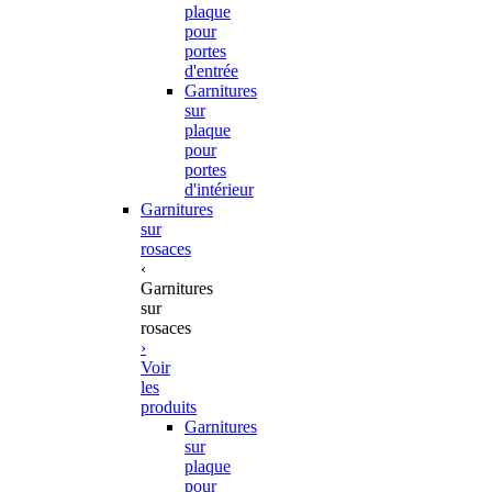
plaque
pour
portes
d'entrée
Garnitures
sur
plaque
pour
portes
d'intérieur
Garnitures
sur
rosaces
‹
Garnitures
sur
rosaces
›
Voir
les
produits
Garnitures
sur
plaque
pour