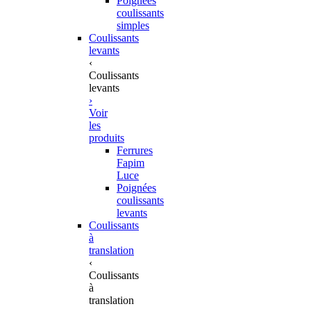
Poignées
coulissants
simples
Coulissants
levants
‹
Coulissants
levants
›
Voir
les
produits
Ferrures
Fapim
Luce
Poignées
coulissants
levants
Coulissants
à
translation
‹
Coulissants
à
translation