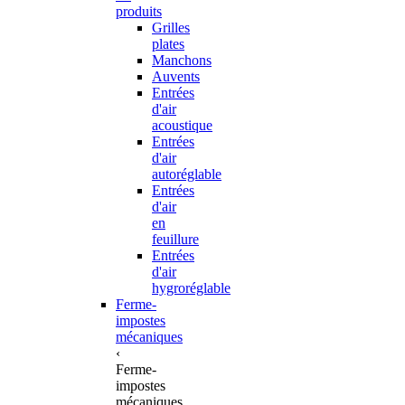
produits
Grilles
plates
Manchons
Auvents
Entrées
d'air
acoustique
Entrées
d'air
autoréglable
Entrées
d'air
en
feuillure
Entrées
d'air
hygroréglable
Ferme-
impostes
mécaniques
‹
Ferme-
impostes
mécaniques