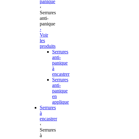
panique
‹
Serrures
anti-
panique
›
Voir
les
produits
Serrures
anti-
panique
à
encastrer
Serrures
anti-
panique
en
applique
Serrures
à
encastrer
‹
Serrures
à