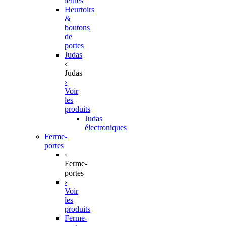
lettres
Heurtoirs
&
boutons
de
portes
Judas
‹
Judas
›
Voir
les
produits
Judas
électroniques
Ferme-
portes
‹
Ferme-
portes
›
Voir
les
produits
Ferme-