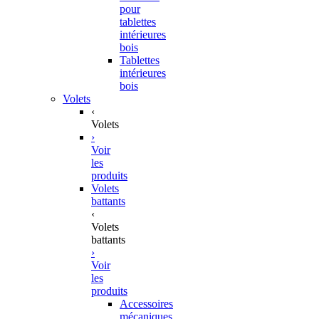
pour
tablettes
intérieures
bois
Tablettes
intérieures
bois
Volets
‹
Volets
›
Voir
les
produits
Volets
battants
‹
Volets
battants
›
Voir
les
produits
Accessoires
mécaniques