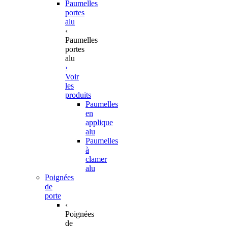
Paumelles
portes
alu
‹
Paumelles
portes
alu
›
Voir
les
produits
Paumelles
en
applique
alu
Paumelles
à
clamer
alu
Poignées
de
porte
‹
Poignées
de