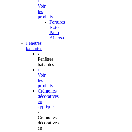
›
Voir
les
produits
Ferrures
Roto
Patio
Alversa
Fenêtres
battantes
‹
Fenêtres
battantes
›
Voir
les
produits
Crémones
décoratives
en
applique
‹
Crémones
décoratives
en