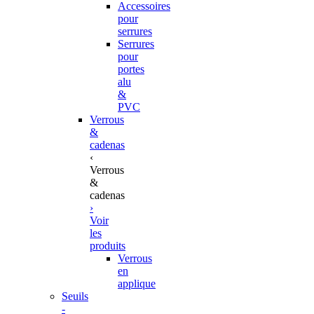
Accessoires
pour
serrures
Serrures
pour
portes
alu
&
PVC
Verrous
&
cadenas
‹
Verrous
&
cadenas
›
Voir
les
produits
Verrous
en
applique
Seuils
-