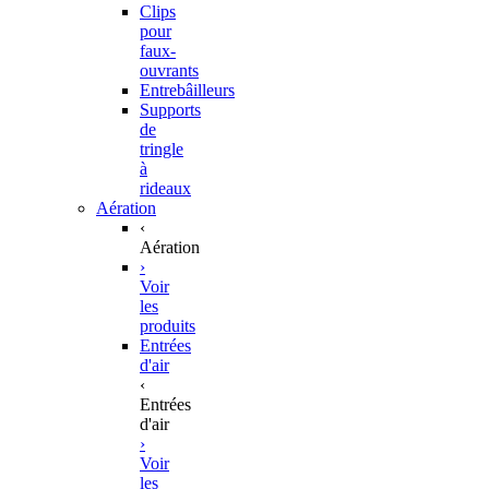
Clips
pour
faux-
ouvrants
Entrebâilleurs
Supports
de
tringle
à
rideaux
Aération
‹
Aération
›
Voir
les
produits
Entrées
d'air
‹
Entrées
d'air
›
Voir
les