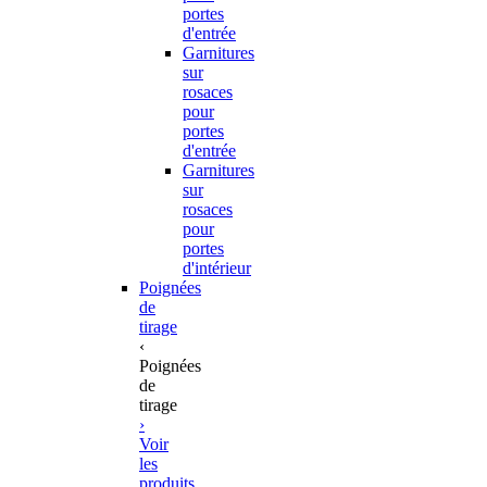
portes
d'entrée
Garnitures
sur
rosaces
pour
portes
d'entrée
Garnitures
sur
rosaces
pour
portes
d'intérieur
Poignées
de
tirage
‹
Poignées
de
tirage
›
Voir
les
produits