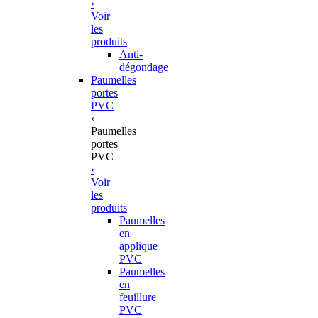
›
Voir
les
produits
Anti-
dégondage
Paumelles
portes
PVC
‹
Paumelles
portes
PVC
›
Voir
les
produits
Paumelles
en
applique
PVC
Paumelles
en
feuillure
PVC