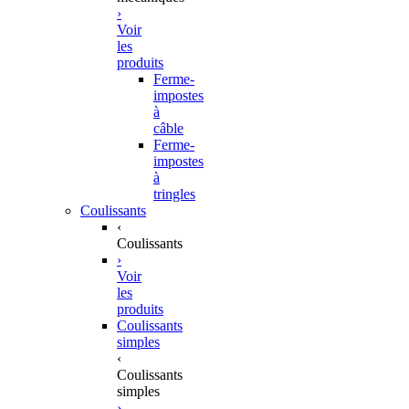
›
Voir
les
produits
Ferme-
impostes
à
câble
Ferme-
impostes
à
tringles
Coulissants
‹
Coulissants
›
Voir
les
produits
Coulissants
simples
‹
Coulissants
simples
›