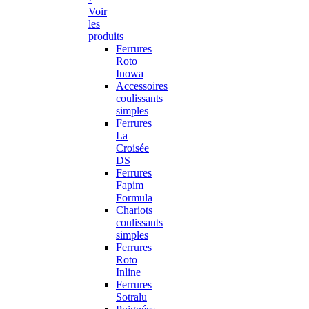
Voir
les
produits
Ferrures
Roto
Inowa
Accessoires
coulissants
simples
Ferrures
La
Croisée
DS
Ferrures
Fapim
Formula
Chariots
coulissants
simples
Ferrures
Roto
Inline
Ferrures
Sotralu