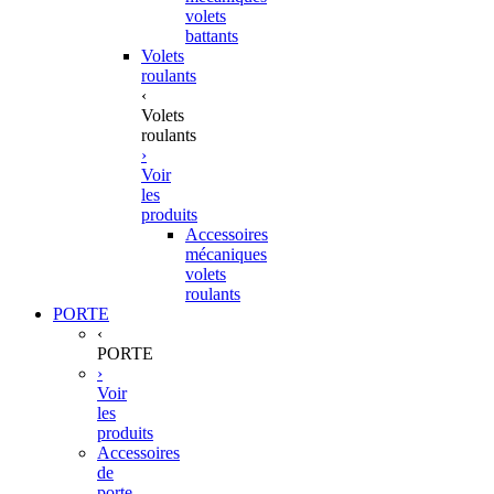
volets
battants
Volets
roulants
‹
Volets
roulants
›
Voir
les
produits
Accessoires
mécaniques
volets
roulants
PORTE
‹
PORTE
›
Voir
les
produits
Accessoires
de
porte