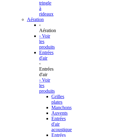
tringle
à
rideaux
Aération
‹
Aération
› Voir
les
produits
Entrées
d'air
‹
Entrées
d'air
› Voir
les
produits
Grilles
plates
Manchons
Auvents
Entrées
d'air
acoustique
Entrées