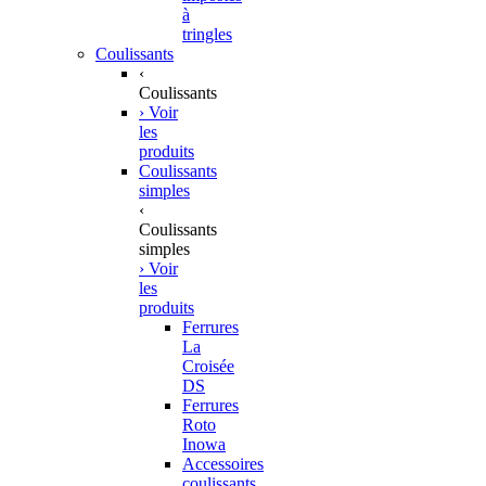
à
tringles
Coulissants
‹
Coulissants
› Voir
les
produits
Coulissants
simples
‹
Coulissants
simples
› Voir
les
produits
Ferrures
La
Croisée
DS
Ferrures
Roto
Inowa
Accessoires
coulissants