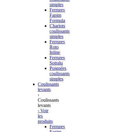
simples
Ferrures
Fapim
Formula
Chariots
coulissants
simples
Ferrures
Roto
Inline
Ferrures
Sotralu
Poignées
coulissants
simples
Coulissants
levants
‹
Coulissants
levants
› Voir
les
produits
Ferrures
Fapim