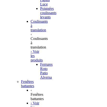
Luce
Poignées
coulissants
levants
Coulissants
à
translation
‹
Coulissants
à
translation
› Voir
les
produits
Ferrures
Roto
Patio
Alversa
Fenêtres
battantes
‹
Fenêtres
battantes
› Voir