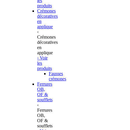
les
produits
Crémones
décoratives
en
applique
‹
Crémones
décoratives
en
applique
› Voir
les
produits
Fausses
crémones
Ferrures
OB,
OF &
soufflets
‹
Ferrures
OB,
OF &
soufflets