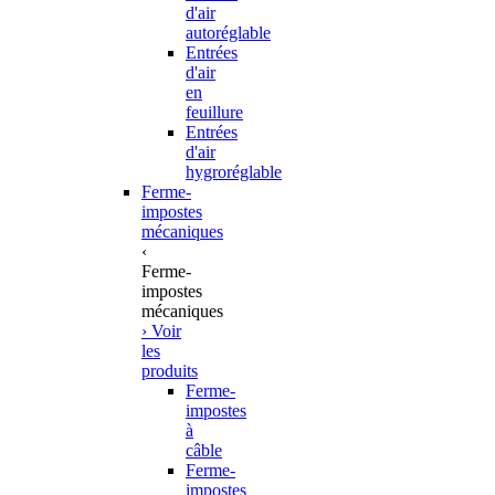
d'air
autoréglable
Entrées
d'air
en
feuillure
Entrées
d'air
hygroréglable
Ferme-
impostes
mécaniques
‹
Ferme-
impostes
mécaniques
› Voir
les
produits
Ferme-
impostes
à
câble
Ferme-
impostes