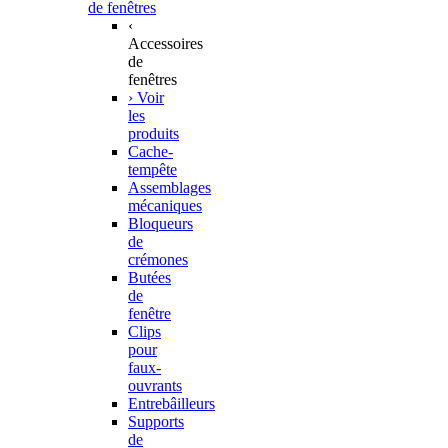
de fenêtres
‹
Accessoires
de
fenêtres
› Voir
les
produits
Cache-
tempête
Assemblages
mécaniques
Bloqueurs
de
crémones
Butées
de
fenêtre
Clips
pour
faux-
ouvrants
Entrebâilleurs
Supports
de