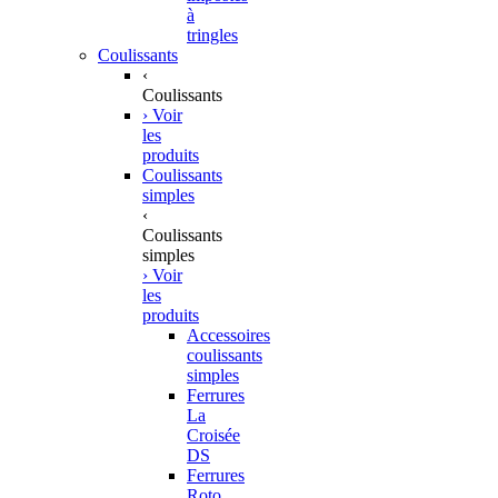
à
tringles
Coulissants
‹
Coulissants
› Voir
les
produits
Coulissants
simples
‹
Coulissants
simples
› Voir
les
produits
Accessoires
coulissants
simples
Ferrures
La
Croisée
DS
Ferrures
Roto