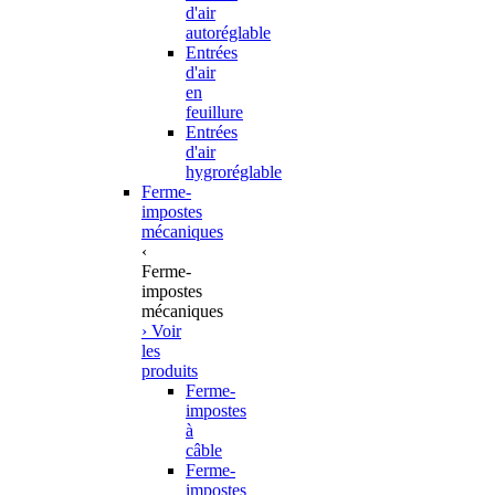
d'air
autoréglable
Entrées
d'air
en
feuillure
Entrées
d'air
hygroréglable
Ferme-
impostes
mécaniques
‹
Ferme-
impostes
mécaniques
› Voir
les
produits
Ferme-
impostes
à
câble
Ferme-
impostes