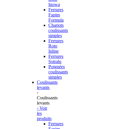
Inowa
Ferrures
Fapim
Formula
Chariots
coulissants
simples
Ferrures
Roto
Inline
Ferrures
Sotralu
Poignées
coulissants
simples
Coulissants
levants
‹
Coulissants
levants
› Voir
les
produits
Ferrures
Fapim