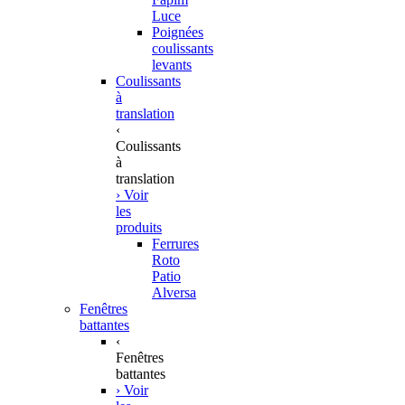
Luce
Poignées
coulissants
levants
Coulissants
à
translation
‹
Coulissants
à
translation
› Voir
les
produits
Ferrures
Roto
Patio
Alversa
Fenêtres
battantes
‹
Fenêtres
battantes
› Voir