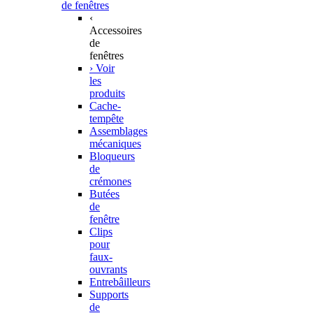
de fenêtres
‹
Accessoires
de
fenêtres
› Voir
les
produits
Cache-
tempête
Assemblages
mécaniques
Bloqueurs
de
crémones
Butées
de
fenêtre
Clips
pour
faux-
ouvrants
Entrebâilleurs
Supports
de