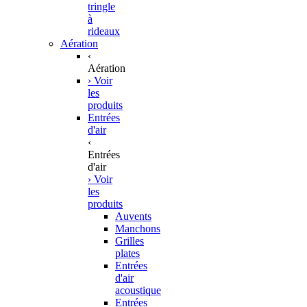
tringle
à
rideaux
Aération
‹
Aération
› Voir
les
produits
Entrées
d'air
‹
Entrées
d'air
› Voir
les
produits
Auvents
Manchons
Grilles
plates
Entrées
d'air
acoustique
Entrées