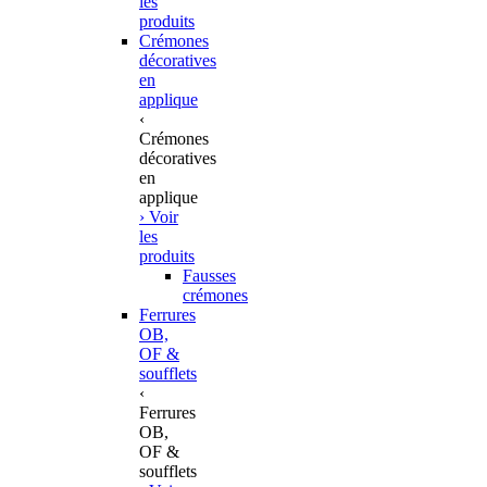
les
produits
Crémones
décoratives
en
applique
‹
Crémones
décoratives
en
applique
› Voir
les
produits
Fausses
crémones
Ferrures
OB,
OF &
soufflets
‹
Ferrures
OB,
OF &
soufflets