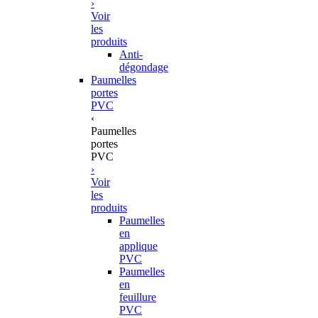
›
Voir
les
produits
Anti-
dégondage
Paumelles
portes
PVC
‹
Paumelles
portes
PVC
›
Voir
les
produits
Paumelles
en
applique
PVC
Paumelles
en
feuillure
PVC