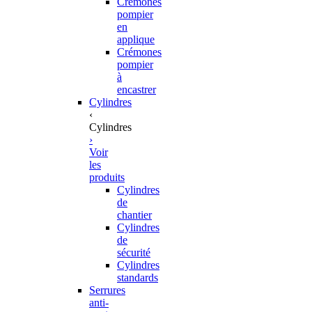
Crémones
pompier
en
applique
Crémones
pompier
à
encastrer
Cylindres
‹
Cylindres
›
Voir
les
produits
Cylindres
de
chantier
Cylindres
de
sécurité
Cylindres
standards
Serrures
anti-