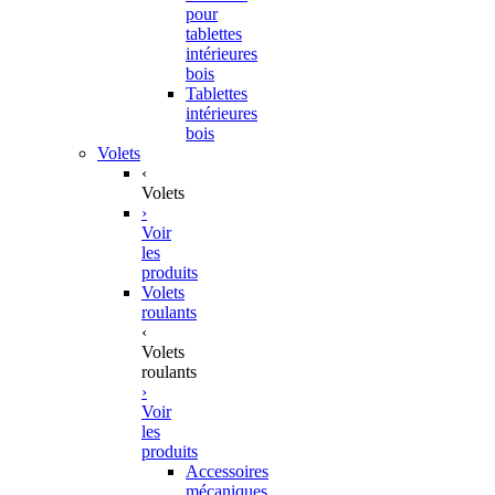
pour
tablettes
intérieures
bois
Tablettes
intérieures
bois
Volets
‹
Volets
›
Voir
les
produits
Volets
roulants
‹
Volets
roulants
›
Voir
les
produits
Accessoires
mécaniques