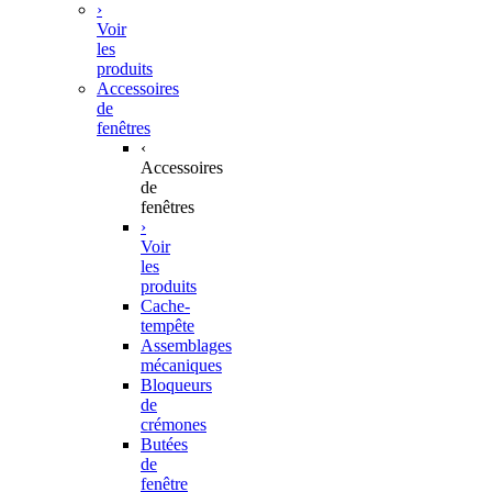
›
Voir
les
produits
Accessoires
de
fenêtres
‹
Accessoires
de
fenêtres
›
Voir
les
produits
Cache-
tempête
Assemblages
mécaniques
Bloqueurs
de
crémones
Butées
de
fenêtre