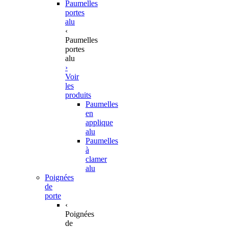
Paumelles
portes
alu
‹
Paumelles
portes
alu
›
Voir
les
produits
Paumelles
en
applique
alu
Paumelles
à
clamer
alu
Poignées
de
porte
‹
Poignées
de