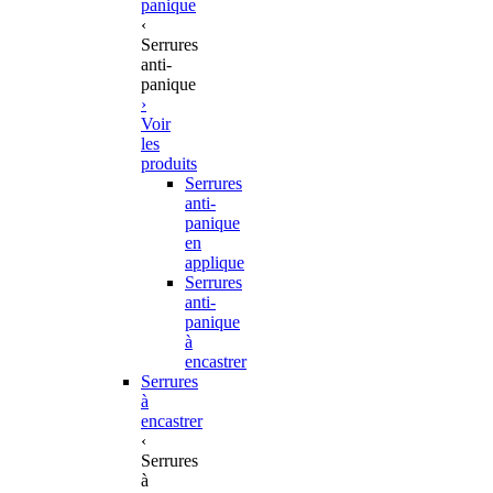
panique
‹
Serrures
anti-
panique
›
Voir
les
produits
Serrures
anti-
panique
en
applique
Serrures
anti-
panique
à
encastrer
Serrures
à
encastrer
‹
Serrures
à