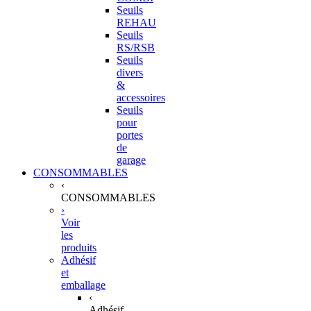
Seuils
REHAU
Seuils
RS/RSB
Seuils
divers
&
accessoires
Seuils
pour
portes
de
garage
CONSOMMABLES
‹
CONSOMMABLES
›
Voir
les
produits
Adhésif
et
emballage
‹
Adhésif