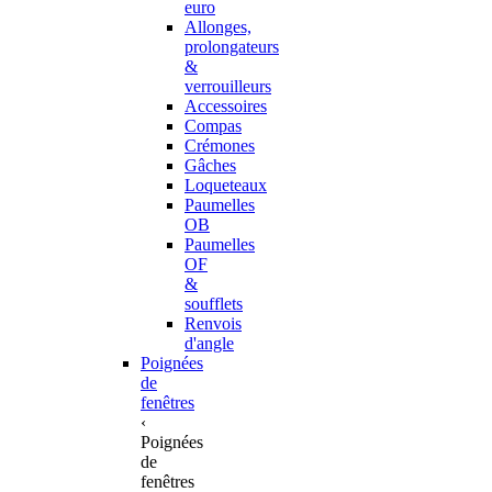
euro
Allonges,
prolongateurs
&
verrouilleurs
Accessoires
Compas
Crémones
Gâches
Loqueteaux
Paumelles
OB
Paumelles
OF
&
soufflets
Renvois
d'angle
Poignées
de
fenêtres
‹
Poignées
de
fenêtres