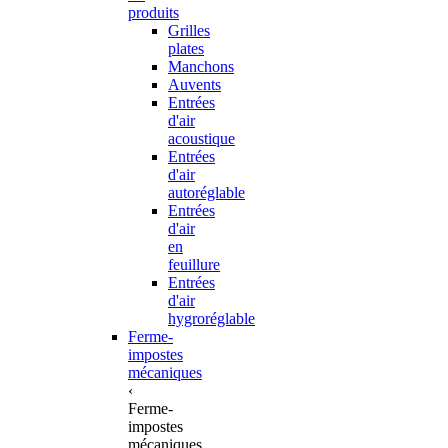
produits
Grilles
plates
Manchons
Auvents
Entrées
d'air
acoustique
Entrées
d'air
autoréglable
Entrées
d'air
en
feuillure
Entrées
d'air
hygroréglable
Ferme-
impostes
mécaniques
‹
Ferme-
impostes
mécaniques