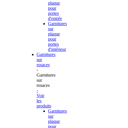
plaque
pour
portes
d'entrée
Garnitures
sur
plaque
pour
portes
d'intérieur
Garnitures
sur
rosaces
‹
Garnitures
sur
rosaces
›
Voir
les
produits
Garnitures
sur
plaque
pour