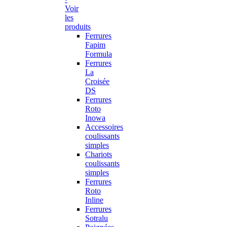
Voir
les
produits
Ferrures
Fapim
Formula
Ferrures
La
Croisée
DS
Ferrures
Roto
Inowa
Accessoires
coulissants
simples
Chariots
coulissants
simples
Ferrures
Roto
Inline
Ferrures
Sotralu