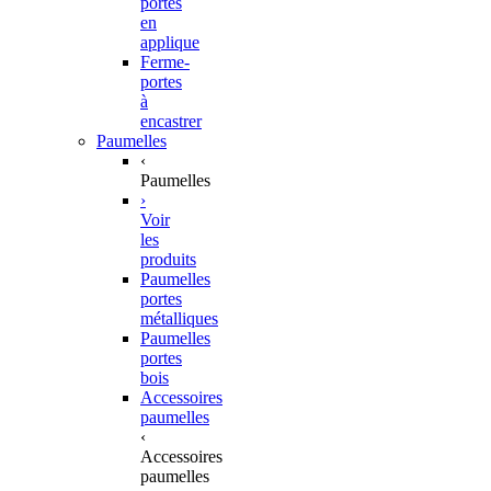
portes
en
applique
Ferme-
portes
à
encastrer
Paumelles
‹
Paumelles
›
Voir
les
produits
Paumelles
portes
métalliques
Paumelles
portes
bois
Accessoires
paumelles
‹
Accessoires
paumelles