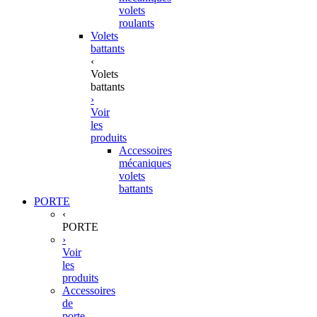
volets
roulants
Volets
battants
‹
Volets
battants
›
Voir
les
produits
Accessoires
mécaniques
volets
battants
PORTE
‹
PORTE
›
Voir
les
produits
Accessoires
de
porte