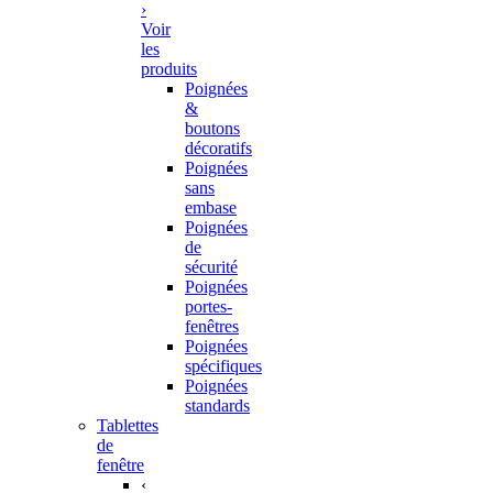
›
Voir
les
produits
Poignées
&
boutons
décoratifs
Poignées
sans
embase
Poignées
de
sécurité
Poignées
portes-
fenêtres
Poignées
spécifiques
Poignées
standards
Tablettes
de
fenêtre
‹