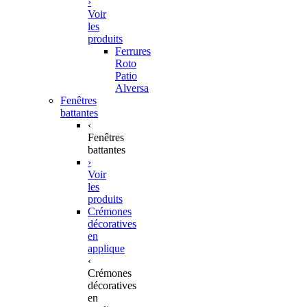
›
Voir
les
produits
Ferrures
Roto
Patio
Alversa
Fenêtres
battantes
‹
Fenêtres
battantes
›
Voir
les
produits
Crémones
décoratives
en
applique
‹
Crémones
décoratives
en