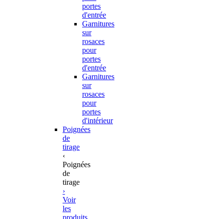
portes
d'entrée
Garnitures
sur
rosaces
pour
portes
d'entrée
Garnitures
sur
rosaces
pour
portes
d'intérieur
Poignées
de
tirage
‹
Poignées
de
tirage
›
Voir
les
produits