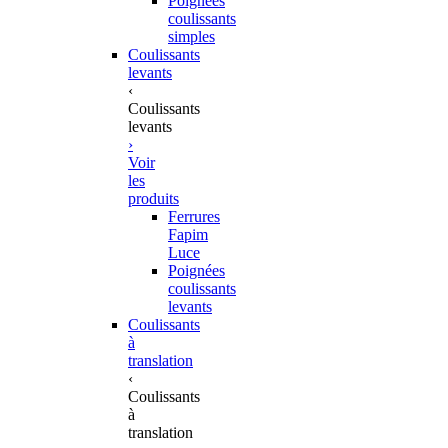
Poignées
coulissants
simples
Coulissants
levants
‹
Coulissants
levants
›
Voir
les
produits
Ferrures
Fapim
Luce
Poignées
coulissants
levants
Coulissants
à
translation
‹
Coulissants
à
translation