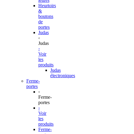
lettres
Heurtoirs
&
boutons
de
portes
Judas
‹
Judas
›
Voir
les
produits
Judas
électroniques
Ferme-
portes
‹
Ferme-
portes
›
Voir
les
produits
Ferme-