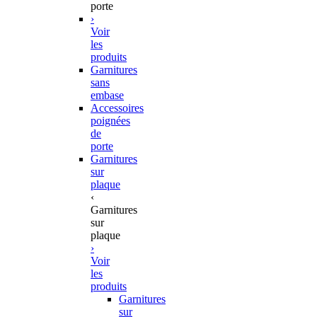
porte
›
Voir
les
produits
Garnitures
sans
embase
Accessoires
poignées
de
porte
Garnitures
sur
plaque
‹
Garnitures
sur
plaque
›
Voir
les
produits
Garnitures
sur