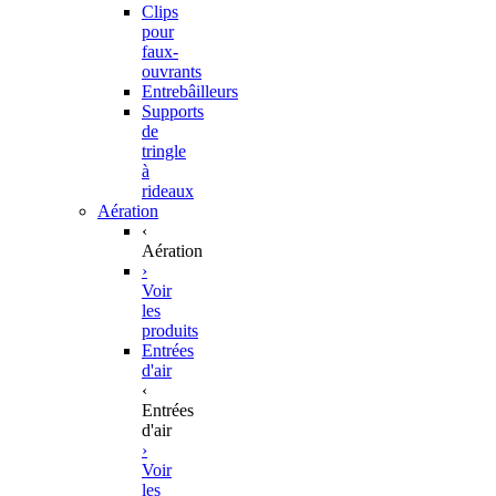
Clips
pour
faux-
ouvrants
Entrebâilleurs
Supports
de
tringle
à
rideaux
Aération
‹
Aération
›
Voir
les
produits
Entrées
d'air
‹
Entrées
d'air
›
Voir
les