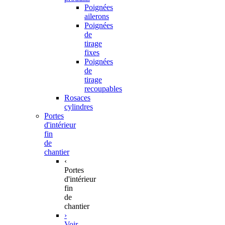
Poignées
ailerons
Poignées
de
tirage
fixes
Poignées
de
tirage
recoupables
Rosaces
cylindres
Portes
d'intérieur
fin
de
chantier
‹
Portes
d'intérieur
fin
de
chantier
›
Voir