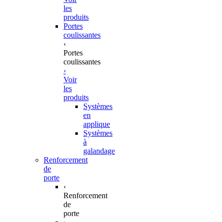
les
produits
Portes
coulissantes
‹
Portes
coulissantes
›
Voir
les
produits
Systèmes
en
applique
Systèmes
à
galandage
Renforcement
de
porte
‹
Renforcement
de
porte