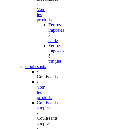
›
Voir
les
produits
Ferme-
impostes
à
câble
Ferme-
impostes
à
tringles
Coulissants
‹
Coulissants
›
Voir
les
produits
Coulissants
simples
‹
Coulissants
simples
›