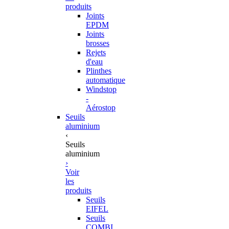
produits
Joints
EPDM
Joints
brosses
Rejets
d'eau
Plinthes
automatique
Windstop
-
Aérostop
Seuils
aluminium
‹
Seuils
aluminium
›
Voir
les
produits
Seuils
EIFEL
Seuils
COMBI