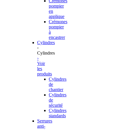
Crémones
pompier
en
applique
Crémones
pompier
à
encastrer
Cylindres
‹
Cylindres
›
Voir
les
produits
Cylindres
de
chantier
Cylindres
de
sécurité
Cylindres
standards
Serrures
anti-