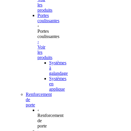
les
produits
Portes
coulissantes
‹
Portes
coulissantes
›
Voir
les
produits
Systèmes
à
galandage
Systèmes
en
applique
Renforcement
de
porte
‹
Renforcement
de
porte