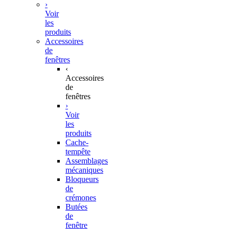
›
Voir
les
produits
Accessoires
de
fenêtres
‹
Accessoires
de
fenêtres
›
Voir
les
produits
Cache-
tempête
Assemblages
mécaniques
Bloqueurs
de
crémones
Butées
de
fenêtre