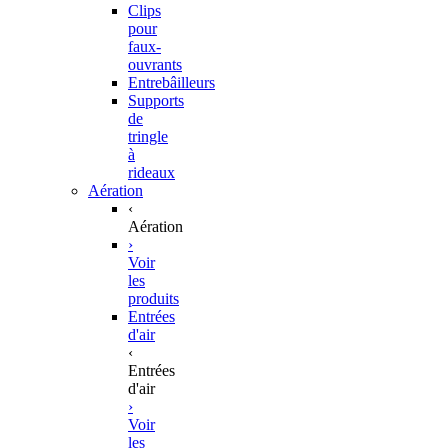
Clips
pour
faux-
ouvrants
Entrebâilleurs
Supports
de
tringle
à
rideaux
Aération
‹
Aération
›
Voir
les
produits
Entrées
d'air
‹
Entrées
d'air
›
Voir
les