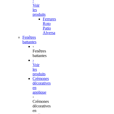
›
Voir
les
produits
Ferrures
Roto
Patio
Alversa
Fenêtres
battantes
‹
Fenêtres
battantes
›
Voir
les
produits
Crémones
décoratives
en
applique
‹
Crémones
décoratives
en