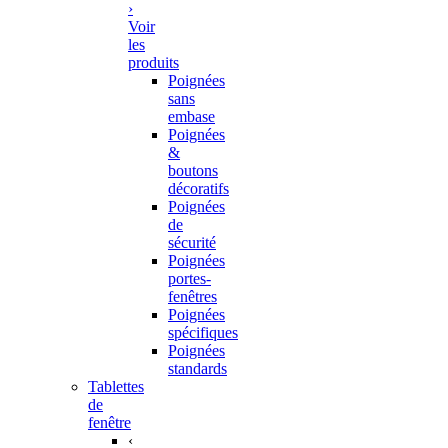
›
Voir
les
produits
Poignées
sans
embase
Poignées
&
boutons
décoratifs
Poignées
de
sécurité
Poignées
portes-
fenêtres
Poignées
spécifiques
Poignées
standards
Tablettes
de
fenêtre
‹