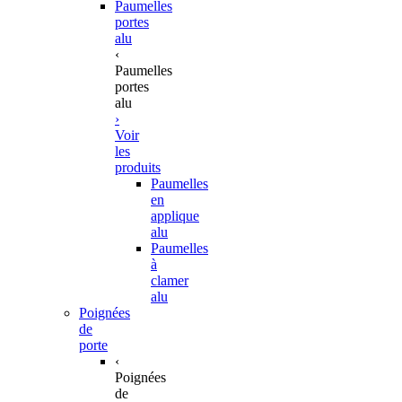
Paumelles
portes
alu
‹
Paumelles
portes
alu
›
Voir
les
produits
Paumelles
en
applique
alu
Paumelles
à
clamer
alu
Poignées
de
porte
‹
Poignées
de