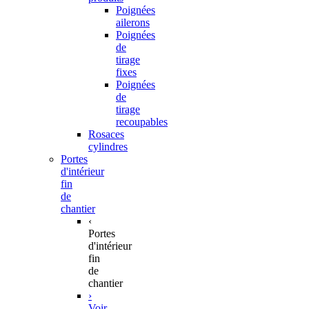
Poignées
ailerons
Poignées
de
tirage
fixes
Poignées
de
tirage
recoupables
Rosaces
cylindres
Portes
d'intérieur
fin
de
chantier
‹
Portes
d'intérieur
fin
de
chantier
›
Voir