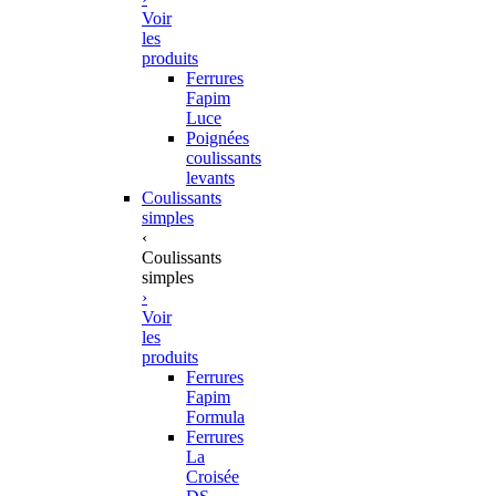
Voir
les
produits
Ferrures
Fapim
Luce
Poignées
coulissants
levants
Coulissants
simples
‹
Coulissants
simples
›
Voir
les
produits
Ferrures
Fapim
Formula
Ferrures
La
Croisée