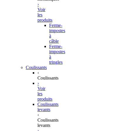
›
Voir
les
produits
Ferme-
impostes
à
câble
Ferme-
impostes
à
tringles
Coulissants
‹
Coulissants
›
Voir
les
produits
Coulissants
levants
‹
Coulissants
levants
›