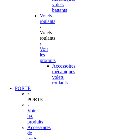
volets
battants
Volets
roulants
‹
Volets
roulants
›
Voir
les
produits
Accessoires
mécaniques
volets
roulants
PORTE
‹
PORTE
›
Voir
les
produits
Accessoires
de
porte