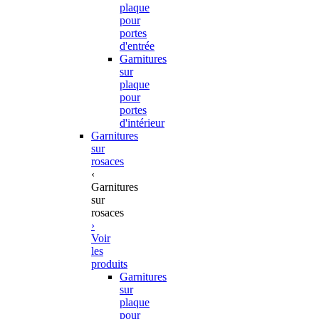
plaque
pour
portes
d'entrée
Garnitures
sur
plaque
pour
portes
d'intérieur
Garnitures
sur
rosaces
‹
Garnitures
sur
rosaces
›
Voir
les
produits
Garnitures
sur
plaque
pour