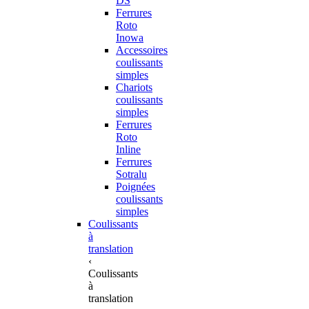
DS
Ferrures
Roto
Inowa
Accessoires
coulissants
simples
Chariots
coulissants
simples
Ferrures
Roto
Inline
Ferrures
Sotralu
Poignées
coulissants
simples
Coulissants
à
translation
‹
Coulissants
à
translation