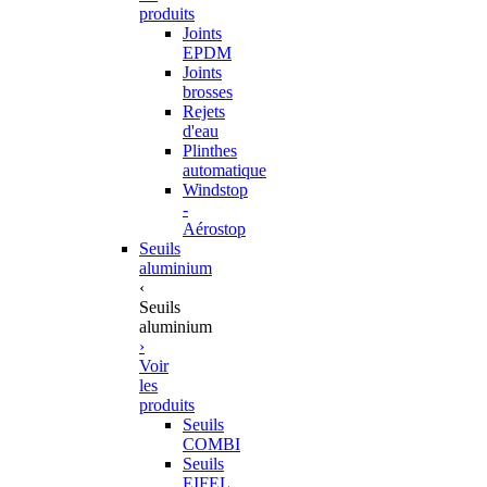
produits
Joints
EPDM
Joints
brosses
Rejets
d'eau
Plinthes
automatique
Windstop
-
Aérostop
Seuils
aluminium
‹
Seuils
aluminium
›
Voir
les
produits
Seuils
COMBI
Seuils
EIFEL