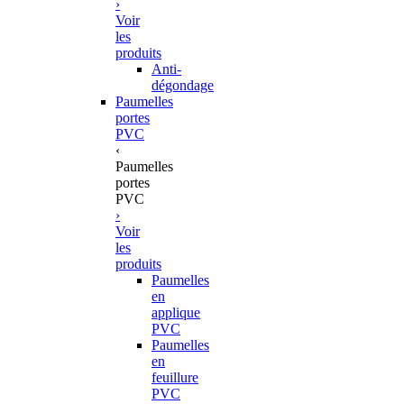
›
Voir
les
produits
Anti-
dégondage
Paumelles
portes
PVC
‹
Paumelles
portes
PVC
›
Voir
les
produits
Paumelles
en
applique
PVC
Paumelles
en
feuillure
PVC