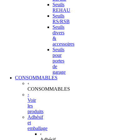
Seuils
REHAU
Seuils
RS/RSB
Seuils
divers
&
accessoires
Seuils
pour
portes
de
garage
CONSOMMABLES
‹
CONSOMMABLES
›
Voir
les
produits
Adhésif
et
emballage
‹
Adhésif