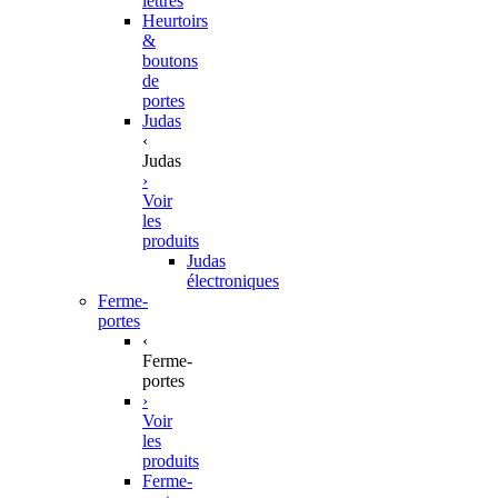
lettres
Heurtoirs
&
boutons
de
portes
Judas
‹
Judas
›
Voir
les
produits
Judas
électroniques
Ferme-
portes
‹
Ferme-
portes
›
Voir
les
produits
Ferme-