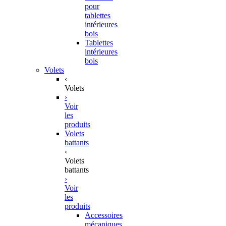
pour
tablettes
intérieures
bois
Tablettes
intérieures
bois
Volets
‹
Volets
›
Voir
les
produits
Volets
battants
‹
Volets
battants
›
Voir
les
produits
Accessoires
mécaniques