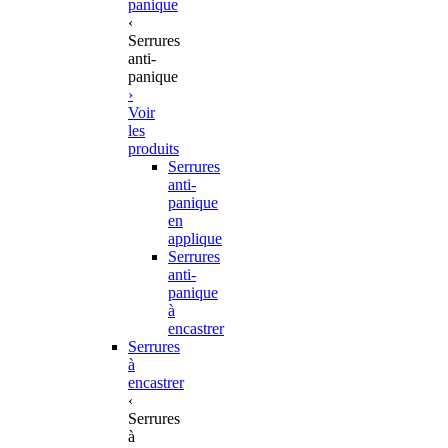
panique
‹
Serrures
anti-
panique
›
Voir
les
produits
Serrures
anti-
panique
en
applique
Serrures
anti-
panique
à
encastrer
Serrures
à
encastrer
‹
Serrures
à