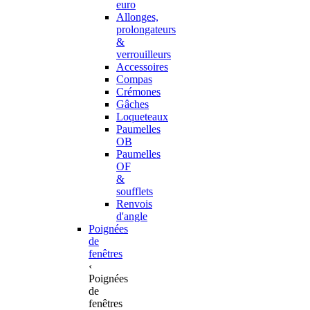
euro
Allonges,
prolongateurs
&
verrouilleurs
Accessoires
Compas
Crémones
Gâches
Loqueteaux
Paumelles
OB
Paumelles
OF
&
soufflets
Renvois
d'angle
Poignées
de
fenêtres
‹
Poignées
de
fenêtres