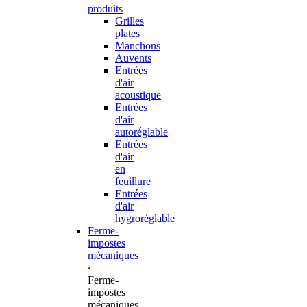
produits
Grilles
plates
Manchons
Auvents
Entrées
d'air
acoustique
Entrées
d'air
autoréglable
Entrées
d'air
en
feuillure
Entrées
d'air
hygroréglable
Ferme-
impostes
mécaniques
‹
Ferme-
impostes
mécaniques