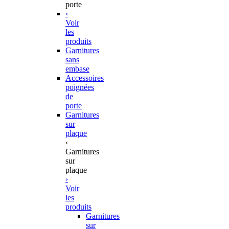
porte
›
Voir
les
produits
Garnitures
sans
embase
Accessoires
poignées
de
porte
Garnitures
sur
plaque
‹
Garnitures
sur
plaque
›
Voir
les
produits
Garnitures
sur