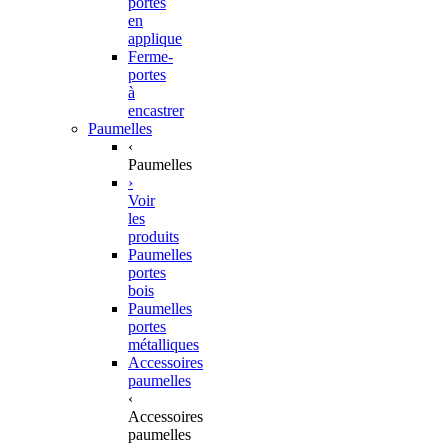
portes
en
applique
Ferme-
portes
à
encastrer
Paumelles
‹
Paumelles
›
Voir
les
produits
Paumelles
portes
bois
Paumelles
portes
métalliques
Accessoires
paumelles
‹
Accessoires
paumelles