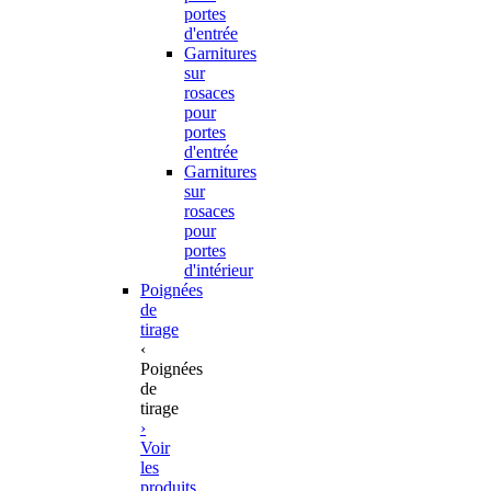
portes
d'entrée
Garnitures
sur
rosaces
pour
portes
d'entrée
Garnitures
sur
rosaces
pour
portes
d'intérieur
Poignées
de
tirage
‹
Poignées
de
tirage
›
Voir
les
produits