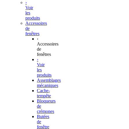
›
Voir
les
produits
Accessoires
de
fenêtres
‹
Accessoires
de
fenêtres
›
Voir
les
produits
Assemblages
mécaniques
Cache-
tempête
Bloqueurs
de
crémones
Butées
de
fenêtre