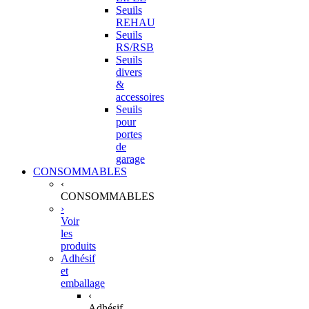
Seuils
REHAU
Seuils
RS/RSB
Seuils
divers
&
accessoires
Seuils
pour
portes
de
garage
CONSOMMABLES
‹
CONSOMMABLES
›
Voir
les
produits
Adhésif
et
emballage
‹
Adhésif