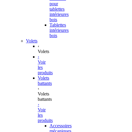
pour
tablettes
intérieures
bois
Tablettes
intérieures
bois
Volets
‹
Volets
›
Voir
les
produits
Volets
battants
‹
Volets
battants
›
Voir
les
produits
Accessoires
mécaniques