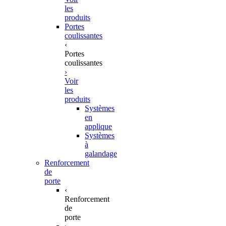
les
produits
Portes
coulissantes
‹
Portes
coulissantes
›
Voir
les
produits
Systèmes
en
applique
Systèmes
à
galandage
Renforcement
de
porte
‹
Renforcement
de
porte