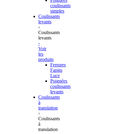
Poignées
coulissants
simples
Coulissants
levants
‹
Coulissants
levants
›
Voir
les
produits
Ferrures
Fapim
Luce
Poignées
coulissants
levants
Coulissants
à
translation
‹
Coulissants
à
translation