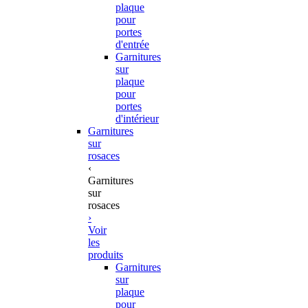
plaque
pour
portes
d'entrée
Garnitures
sur
plaque
pour
portes
d'intérieur
Garnitures
sur
rosaces
‹
Garnitures
sur
rosaces
›
Voir
les
produits
Garnitures
sur
plaque
pour