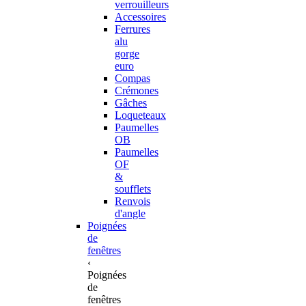
verrouilleurs
Accessoires
Ferrures
alu
gorge
euro
Compas
Crémones
Gâches
Loqueteaux
Paumelles
OB
Paumelles
OF
&
soufflets
Renvois
d'angle
Poignées
de
fenêtres
‹
Poignées
de
fenêtres