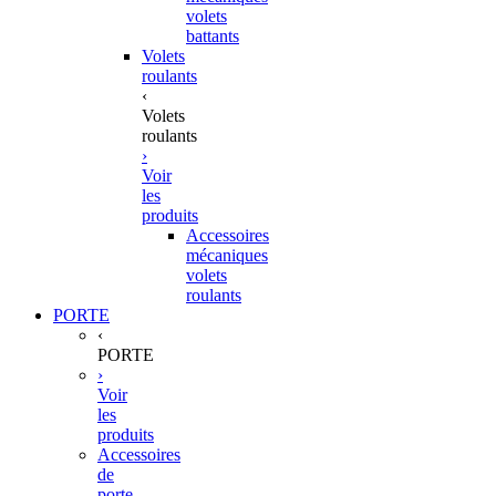
volets
battants
Volets
roulants
‹
Volets
roulants
›
Voir
les
produits
Accessoires
mécaniques
volets
roulants
PORTE
‹
PORTE
›
Voir
les
produits
Accessoires
de
porte