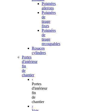
Poignées
ailerons
Poignées
de
tirage
fixes
Poignées
de
tirage
recoupables
Rosaces
cylindres
Portes
d'intérieur
fin
de
chantier
‹
Portes
d'intérieur
fin
de
chantier
›
Voir