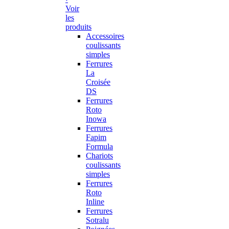
Voir
les
produits
Accessoires
coulissants
simples
Ferrures
La
Croisée
DS
Ferrures
Roto
Inowa
Ferrures
Fapim
Formula
Chariots
coulissants
simples
Ferrures
Roto
Inline
Ferrures
Sotralu