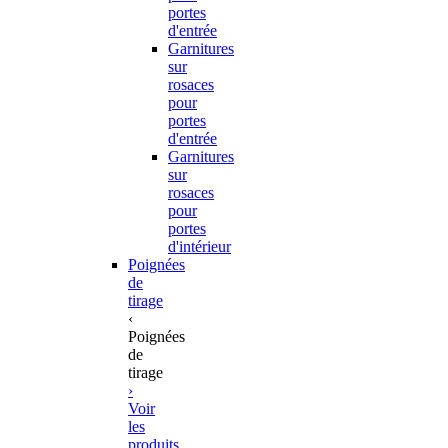
portes
d'entrée
Garnitures
sur
rosaces
pour
portes
d'entrée
Garnitures
sur
rosaces
pour
portes
d'intérieur
Poignées
de
tirage
‹
Poignées
de
tirage
›
Voir
les
produits