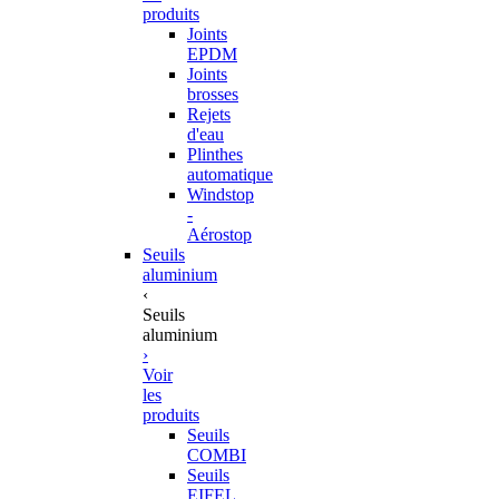
produits
Joints
EPDM
Joints
brosses
Rejets
d'eau
Plinthes
automatique
Windstop
-
Aérostop
Seuils
aluminium
‹
Seuils
aluminium
›
Voir
les
produits
Seuils
COMBI
Seuils
EIFEL