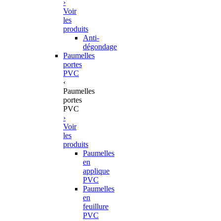
›
Voir
les
produits
Anti-
dégondage
Paumelles
portes
PVC
‹
Paumelles
portes
PVC
›
Voir
les
produits
Paumelles
en
applique
PVC
Paumelles
en
feuillure
PVC