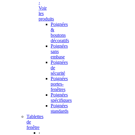
›
Voir
les
produits
Poignées
&
boutons
décoratifs
Poignées
sans
embase
Poignées
de
sécurité
Poignées
portes-
fenêtres
Poignées
spécifiques
Poignées
standards
Tablettes
de
fenêtre
‹