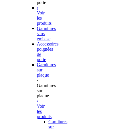
porte
›
Voir
les
produits
Garnitures
sans
embase
Accessoires
poignées
de
porte
Garnitures
sur
plaque
‹
Garnitures
sur
plaque
›
Voir
les
produits
Garnitures
sur