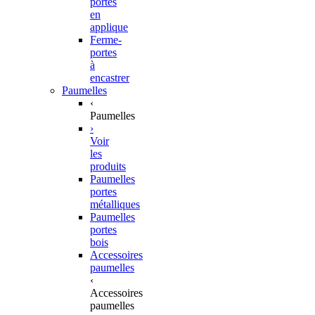
portes
en
applique
Ferme-
portes
à
encastrer
Paumelles
‹
Paumelles
›
Voir
les
produits
Paumelles
portes
métalliques
Paumelles
portes
bois
Accessoires
paumelles
‹
Accessoires
paumelles