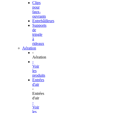
Clips
pour
faux-
ouvrants
Entrebâilleurs
Supports
de
tringle
à
rideaux
Aération
‹
Aération
›
Voir
les
produits
Entrées
d'air
‹
Entrées
d'air
›
Voir
les