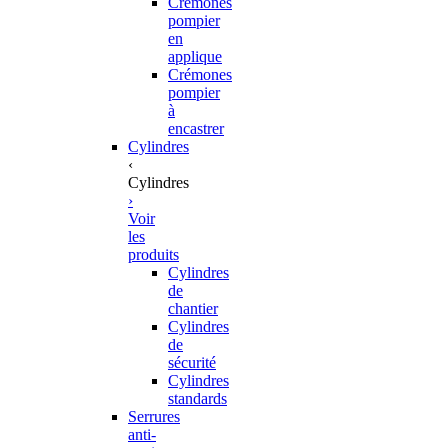
Crémones
pompier
en
applique
Crémones
pompier
à
encastrer
Cylindres
‹
Cylindres
›
Voir
les
produits
Cylindres
de
chantier
Cylindres
de
sécurité
Cylindres
standards
Serrures
anti-