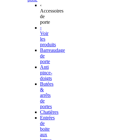
‹
Accessoires
de
porte
›
Voir
les
produits
Barreaudage
de
porte
Anti
pince-
doigts
Butées
&
arrêts
de
portes
Chatières
Entrées
de
boite
aux