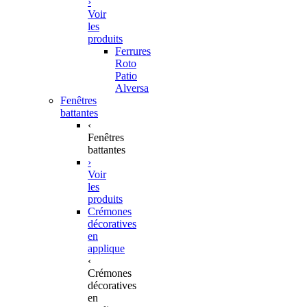
›
Voir
les
produits
Ferrures
Roto
Patio
Alversa
Fenêtres
battantes
‹
Fenêtres
battantes
›
Voir
les
produits
Crémones
décoratives
en
applique
‹
Crémones
décoratives
en