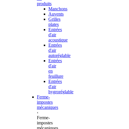
produits
Manchons
Auvents
Grilles
plates
Entrées
d'air
acoustique
Entrées
d'air
autoréglable
Entrées
d'air
en
feuillure
Entrées
d'air
hygroréglable
Ferme-
impostes
mécaniques
‹
Ferme-
impostes
mécaniques