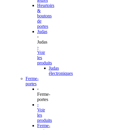
lettres
Heurtoirs
&
boutons
de
portes
Judas
‹
Judas
›
Voir
les
produits
Judas
électroniques
Ferme-
portes
‹
Ferme-
portes
›
Voir
les
produits
Ferme-