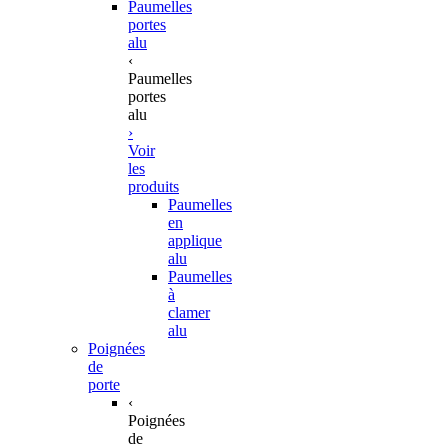
Paumelles
portes
alu
‹
Paumelles
portes
alu
›
Voir
les
produits
Paumelles
en
applique
alu
Paumelles
à
clamer
alu
Poignées
de
porte
‹
Poignées
de