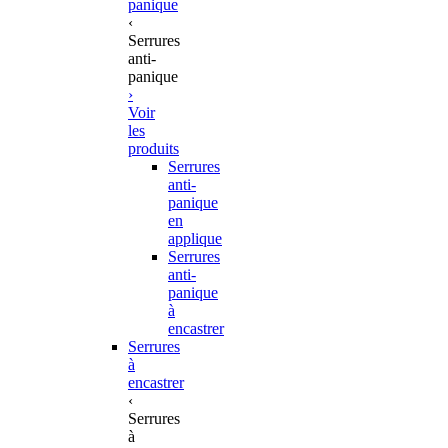
panique
‹
Serrures
anti-
panique
›
Voir
les
produits
Serrures
anti-
panique
en
applique
Serrures
anti-
panique
à
encastrer
Serrures
à
encastrer
‹
Serrures
à