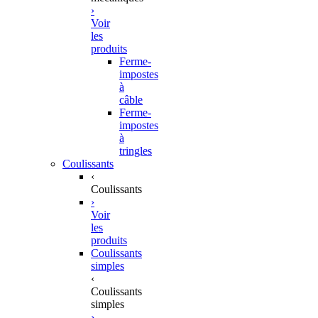
›
Voir
les
produits
Ferme-
impostes
à
câble
Ferme-
impostes
à
tringles
Coulissants
‹
Coulissants
›
Voir
les
produits
Coulissants
simples
‹
Coulissants
simples
›