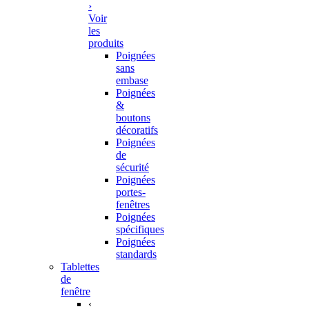
›
Voir
les
produits
Poignées
sans
embase
Poignées
&
boutons
décoratifs
Poignées
de
sécurité
Poignées
portes-
fenêtres
Poignées
spécifiques
Poignées
standards
Tablettes
de
fenêtre
‹