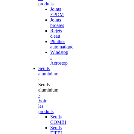
produits
Joints
EPDM
Joints
brosses
Rejets
d'eau
Plinthes
automatique
Windstop
-
Aérostop
Seuils
aluminium
‹
Seuils
aluminium
›
Voir
les
produits
Seuils
COMBI
Seuils
EIFEL