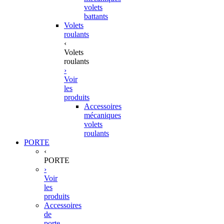
volets
battants
Volets
roulants
‹
Volets
roulants
›
Voir
les
produits
Accessoires
mécaniques
volets
roulants
PORTE
‹
PORTE
›
Voir
les
produits
Accessoires
de
porte