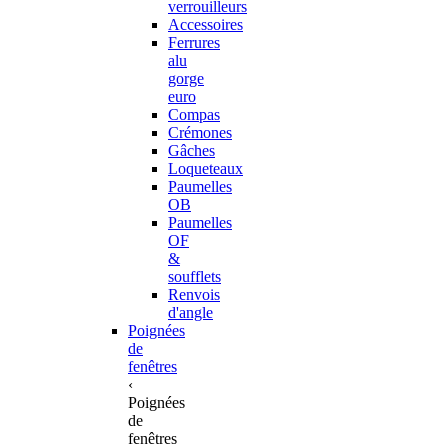
verrouilleurs
Accessoires
Ferrures
alu
gorge
euro
Compas
Crémones
Gâches
Loqueteaux
Paumelles
OB
Paumelles
OF
&
soufflets
Renvois
d'angle
Poignées
de
fenêtres
‹
Poignées
de
fenêtres