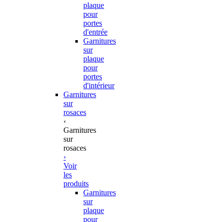
plaque
pour
portes
d'entrée
Garnitures
sur
plaque
pour
portes
d'intérieur
Garnitures
sur
rosaces
‹
Garnitures
sur
rosaces
›
Voir
les
produits
Garnitures
sur
plaque
pour