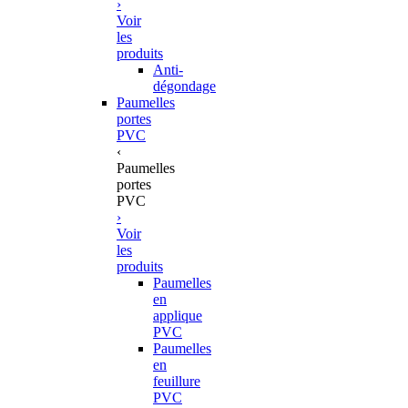
›
Voir
les
produits
Anti-
dégondage
Paumelles
portes
PVC
‹
Paumelles
portes
PVC
›
Voir
les
produits
Paumelles
en
applique
PVC
Paumelles
en
feuillure
PVC