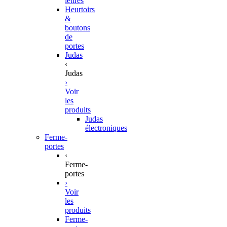
lettres
Heurtoirs
&
boutons
de
portes
Judas
‹
Judas
›
Voir
les
produits
Judas
électroniques
Ferme-
portes
‹
Ferme-
portes
›
Voir
les
produits
Ferme-