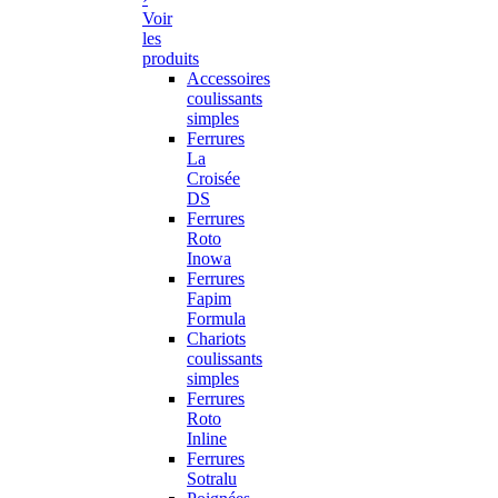
Voir
les
produits
Accessoires
coulissants
simples
Ferrures
La
Croisée
DS
Ferrures
Roto
Inowa
Ferrures
Fapim
Formula
Chariots
coulissants
simples
Ferrures
Roto
Inline
Ferrures
Sotralu