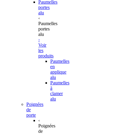
Paumelles
portes
alu
‹
Paumelles
portes
alu
›
Voir
les
produits
Paumelles
en
applique
alu
Paumelles
à
clamer
alu
Poignées
de
porte
‹
Poignées
de