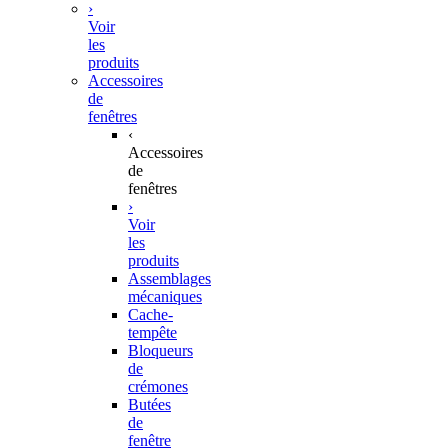
›
Voir
les
produits
Accessoires
de
fenêtres
‹
Accessoires
de
fenêtres
›
Voir
les
produits
Assemblages
mécaniques
Cache-
tempête
Bloqueurs
de
crémones
Butées
de
fenêtre