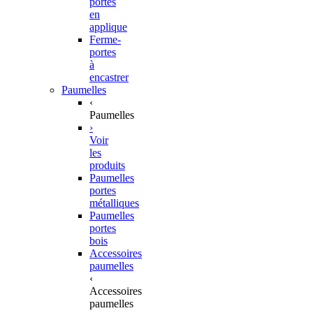
portes
en
applique
Ferme-
portes
à
encastrer
Paumelles
‹
Paumelles
›
Voir
les
produits
Paumelles
portes
métalliques
Paumelles
portes
bois
Accessoires
paumelles
‹
Accessoires
paumelles