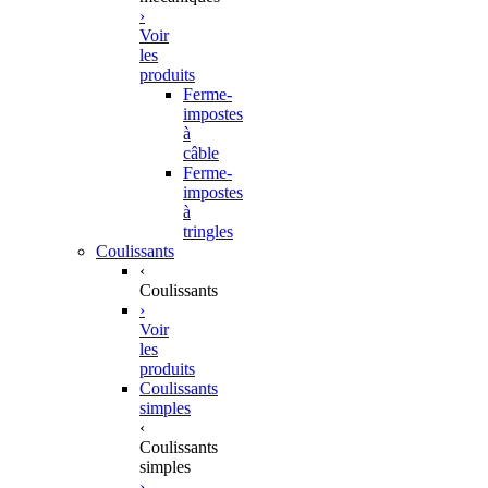
›
Voir
les
produits
Ferme-
impostes
à
câble
Ferme-
impostes
à
tringles
Coulissants
‹
Coulissants
›
Voir
les
produits
Coulissants
simples
‹
Coulissants
simples
›