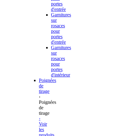
portes
d'entrée
Garnitures
sur
rosaces
pour
portes
d'entrée
Garnitures
sur
rosaces
pour
portes
d'intérieur
Poignées
de
tirage
‹
Poignées
de
tirage
›
Voir
les
produits