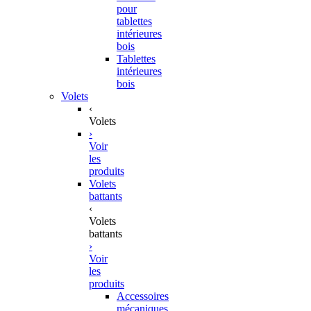
pour
tablettes
intérieures
bois
Tablettes
intérieures
bois
Volets
‹
Volets
›
Voir
les
produits
Volets
battants
‹
Volets
battants
›
Voir
les
produits
Accessoires
mécaniques