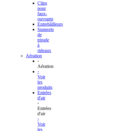
Clips
pour
faux-
ouvrants
Entrebâilleurs
Supports
de
tringle
à
rideaux
Aération
‹
Aération
›
Voir
les
produits
Entrées
d'air
‹
Entrées
d'air
›
Voir
les