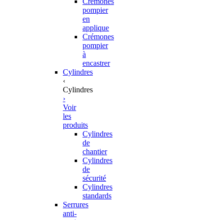
Crémones
pompier
en
applique
Crémones
pompier
à
encastrer
Cylindres
‹
Cylindres
›
Voir
les
produits
Cylindres
de
chantier
Cylindres
de
sécurité
Cylindres
standards
Serrures
anti-