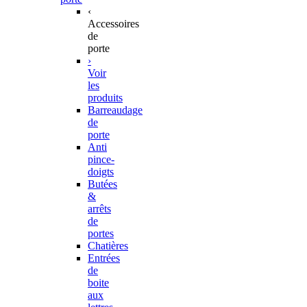
‹
Accessoires
de
porte
›
Voir
les
produits
Barreaudage
de
porte
Anti
pince-
doigts
Butées
&
arrêts
de
portes
Chatières
Entrées
de
boite
aux