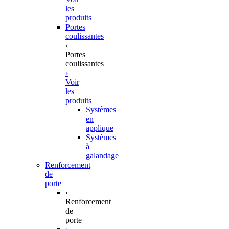
les
produits
Portes
coulissantes
‹
Portes
coulissantes
›
Voir
les
produits
Systèmes
en
applique
Systèmes
à
galandage
Renforcement
de
porte
‹
Renforcement
de
porte