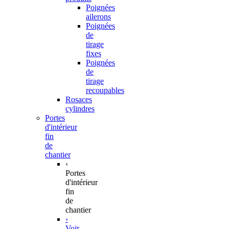
Poignées
ailerons
Poignées
de
tirage
fixes
Poignées
de
tirage
recoupables
Rosaces
cylindres
Portes
d'intérieur
fin
de
chantier
‹
Portes
d'intérieur
fin
de
chantier
›
Voir