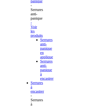
panique
‹
Serrures
anti-
panique
›
Voir
les
produits
Serrures
anti-
panique
en
applique
Serrures
anti-
panique
à
encastrer
Serrures
à
encastrer
‹
Serrures
à