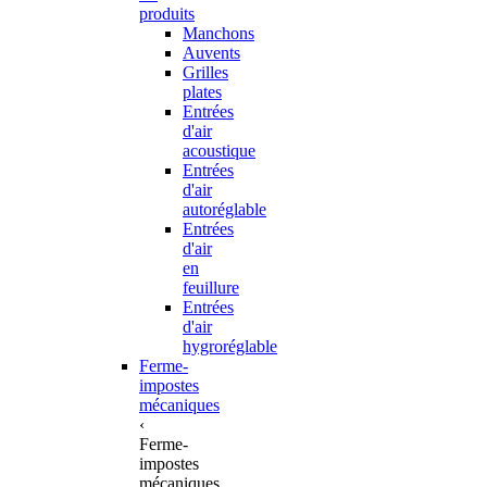
produits
Manchons
Auvents
Grilles
plates
Entrées
d'air
acoustique
Entrées
d'air
autoréglable
Entrées
d'air
en
feuillure
Entrées
d'air
hygroréglable
Ferme-
impostes
mécaniques
‹
Ferme-
impostes
mécaniques