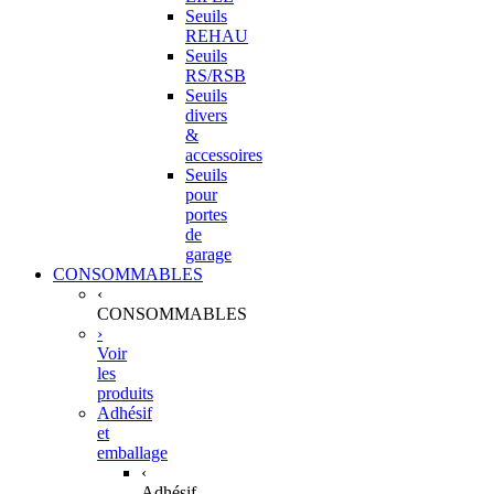
Seuils
REHAU
Seuils
RS/RSB
Seuils
divers
&
accessoires
Seuils
pour
portes
de
garage
CONSOMMABLES
‹
CONSOMMABLES
›
Voir
les
produits
Adhésif
et
emballage
‹
Adhésif