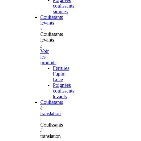
Poignées
coulissants
simples
Coulissants
levants
‹
Coulissants
levants
›
Voir
les
produits
Ferrures
Fapim
Luce
Poignées
coulissants
levants
Coulissants
à
translation
‹
Coulissants
à
translation