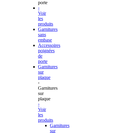
porte
›
Voir
les
produits
Garnitures
sans
embase
Accessoires
poignées
de
porte
Garnitures
sur
plaque
‹
Garnitures
sur
plaque
›
Voir
les
produits
Garnitures
sur