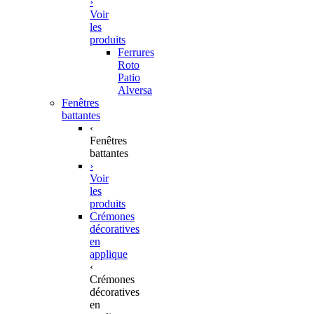
›
Voir
les
produits
Ferrures
Roto
Patio
Alversa
Fenêtres
battantes
‹
Fenêtres
battantes
›
Voir
les
produits
Crémones
décoratives
en
applique
‹
Crémones
décoratives
en