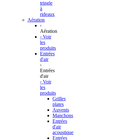
tringle
à
rideaux
Aération
‹
Aération
› Voir
les
produits
Entrées
d'air
‹
Entrées
d'air
› Voir
les
produits
Grilles
plates
Auvents
Manchons
Entrées
d'air
acoustique
Entrées