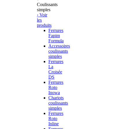
Coulissants
simples
› Voir
les
produits
Ferrures
Fapim
Formula
Accessoires
coulissants
simples
Ferrures
La
Croisée
DS
Ferrures
Roto
Inowa
Chariots
coulissants
simples
Ferrures
Roto
Inline
Ferrures