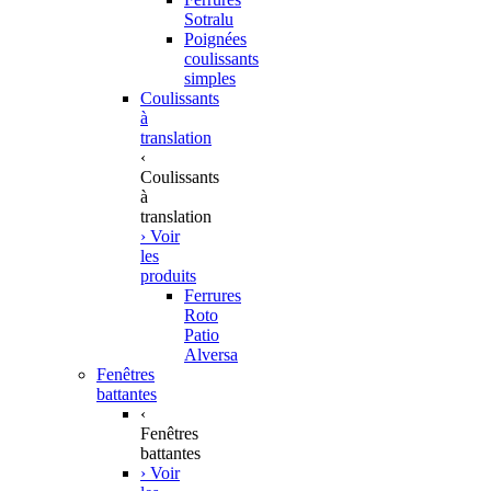
Sotralu
Poignées
coulissants
simples
Coulissants
à
translation
‹
Coulissants
à
translation
› Voir
les
produits
Ferrures
Roto
Patio
Alversa
Fenêtres
battantes
‹
Fenêtres
battantes
› Voir