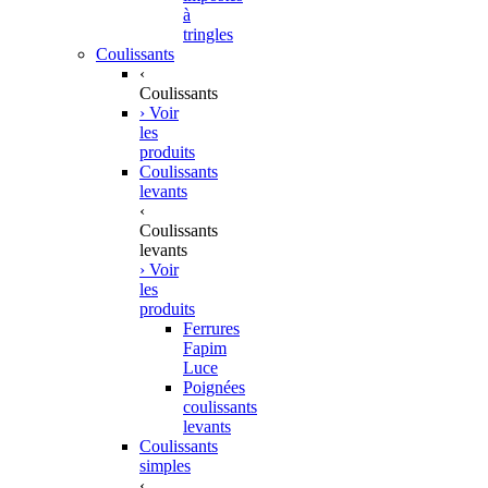
à
tringles
Coulissants
‹
Coulissants
› Voir
les
produits
Coulissants
levants
‹
Coulissants
levants
› Voir
les
produits
Ferrures
Fapim
Luce
Poignées
coulissants
levants
Coulissants
simples
‹