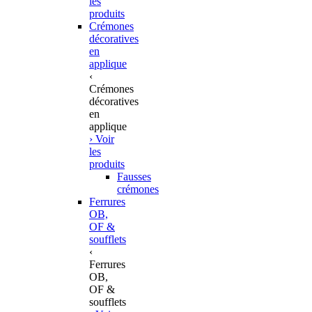
les
produits
Crémones
décoratives
en
applique
‹
Crémones
décoratives
en
applique
› Voir
les
produits
Fausses
crémones
Ferrures
OB,
OF &
soufflets
‹
Ferrures
OB,
OF &
soufflets