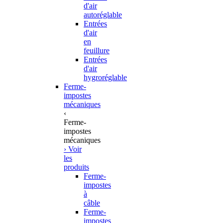
d'air
autoréglable
Entrées
d'air
en
feuillure
Entrées
d'air
hygroréglable
Ferme-
impostes
mécaniques
‹
Ferme-
impostes
mécaniques
› Voir
les
produits
Ferme-
impostes
à
câble
Ferme-
impostes