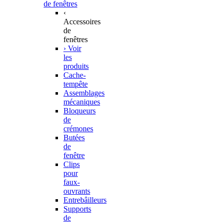
de fenêtres
‹
Accessoires
de
fenêtres
› Voir
les
produits
Cache-
tempête
Assemblages
mécaniques
Bloqueurs
de
crémones
Butées
de
fenêtre
Clips
pour
faux-
ouvrants
Entrebâilleurs
Supports
de