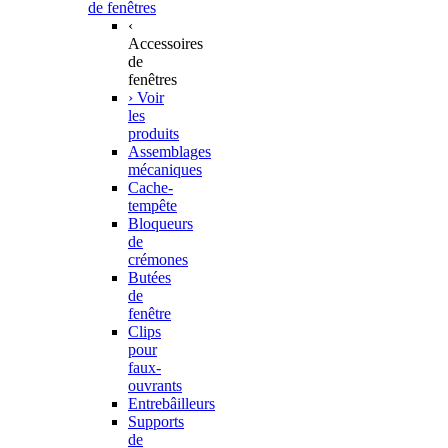
de fenêtres
‹
Accessoires
de
fenêtres
› Voir
les
produits
Assemblages
mécaniques
Cache-
tempête
Bloqueurs
de
crémones
Butées
de
fenêtre
Clips
pour
faux-
ouvrants
Entrebâilleurs
Supports
de