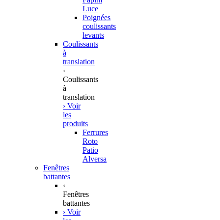
Luce
Poignées
coulissants
levants
Coulissants
à
translation
‹
Coulissants
à
translation
› Voir
les
produits
Ferrures
Roto
Patio
Alversa
Fenêtres
battantes
‹
Fenêtres
battantes
› Voir