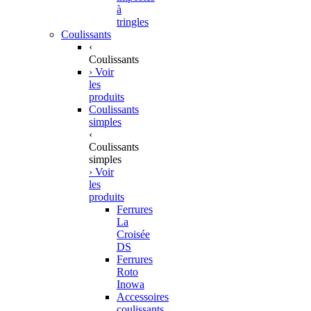
à
tringles
Coulissants
‹
Coulissants
› Voir
les
produits
Coulissants
simples
‹
Coulissants
simples
› Voir
les
produits
Ferrures
La
Croisée
DS
Ferrures
Roto
Inowa
Accessoires
coulissants