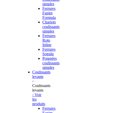
simples
Ferrures
Fapim
Formula
Chariots
coulissants
simples
Ferrures
Roto
Inline
Ferrures
Sotralu
Poignées
coulissants
simples
Coulissants
levants
‹
Coulissants
levants
› Voir
les
produits
Ferrures
Fapim