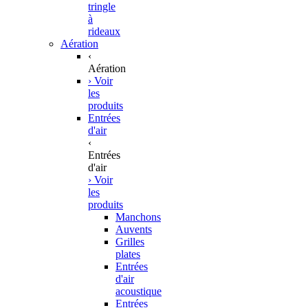
tringle
à
rideaux
Aération
‹
Aération
› Voir
les
produits
Entrées
d'air
‹
Entrées
d'air
› Voir
les
produits
Manchons
Auvents
Grilles
plates
Entrées
d'air
acoustique
Entrées