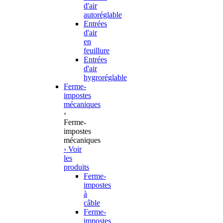
d'air
autoréglable
Entrées
d'air
en
feuillure
Entrées
d'air
hygroréglable
Ferme-
impostes
mécaniques
‹
Ferme-
impostes
mécaniques
› Voir
les
produits
Ferme-
impostes
à
câble
Ferme-
impostes