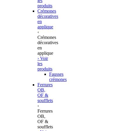
les
produits
Crémones
décoratives
en
applique
‹
Crémones
décoratives
en
applique
› Voir
les
produits
Fausses
crémones
Ferrures
OB,
OF &
soufflets
‹
Ferrures
OB,
OF &
soufflets