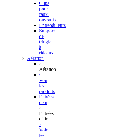
Clips
pour
faux-
ouvrants
Entrebâilleurs
Supports
de
tringle
à
rideaux
Aération
‹
Aération
›
Voir
les
produits
Entrées
d'air
‹
Entrées
d'air
›
Voir
les