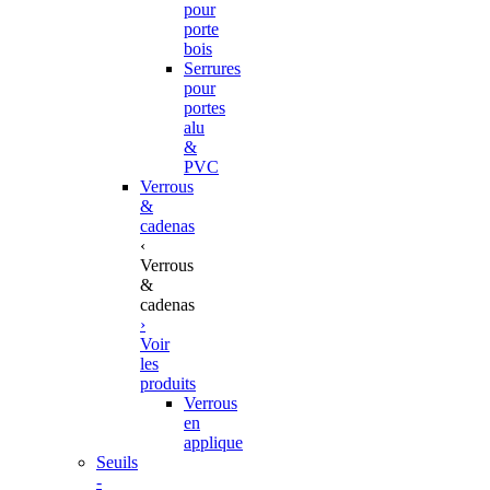
pour
porte
bois
Serrures
pour
portes
alu
&
PVC
Verrous
&
cadenas
‹
Verrous
&
cadenas
›
Voir
les
produits
Verrous
en
applique
Seuils
-