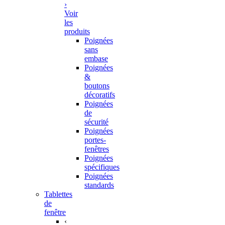
›
Voir
les
produits
Poignées
sans
embase
Poignées
&
boutons
décoratifs
Poignées
de
sécurité
Poignées
portes-
fenêtres
Poignées
spécifiques
Poignées
standards
Tablettes
de
fenêtre
‹