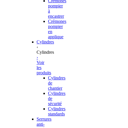
Crémones
pompier
à
encastrer
Crémones
pompier
en
applique
Cylindres
‹
Cylindres
›
Voir
les
produits
Cylindres
de
chantier
Cylindres
de
sécurité
Cylindres
standards
Serrures
anti-