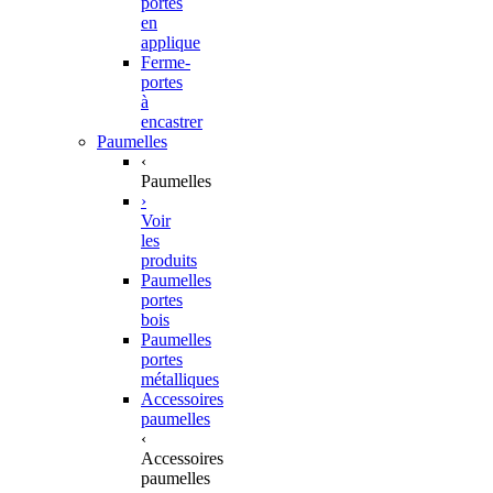
portes
en
applique
Ferme-
portes
à
encastrer
Paumelles
‹
Paumelles
›
Voir
les
produits
Paumelles
portes
bois
Paumelles
portes
métalliques
Accessoires
paumelles
‹
Accessoires
paumelles