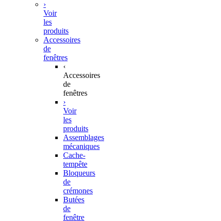
›
Voir
les
produits
Accessoires
de
fenêtres
‹
Accessoires
de
fenêtres
›
Voir
les
produits
Assemblages
mécaniques
Cache-
tempête
Bloqueurs
de
crémones
Butées
de
fenêtre