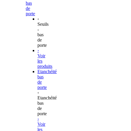
bas
de
porte
‹
Seuils
-
bas
de
porte
›
Voir
les
produits
Etanchéité
bas
de
porte
‹
Etanchéité
bas
de
porte
›
Voir
les