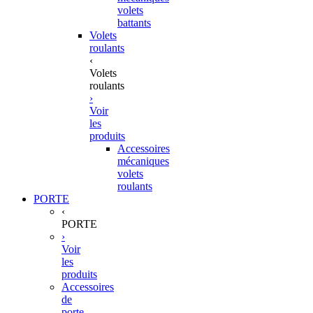
volets
battants
Volets
roulants
‹
Volets
roulants
›
Voir
les
produits
Accessoires
mécaniques
volets
roulants
PORTE
‹
PORTE
›
Voir
les
produits
Accessoires
de
porte