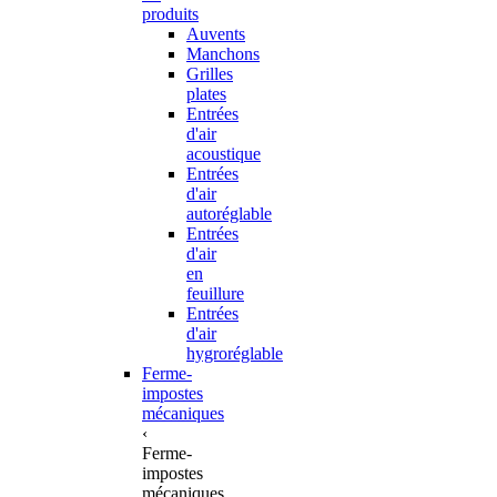
produits
Auvents
Manchons
Grilles
plates
Entrées
d'air
acoustique
Entrées
d'air
autoréglable
Entrées
d'air
en
feuillure
Entrées
d'air
hygroréglable
Ferme-
impostes
mécaniques
‹
Ferme-
impostes
mécaniques