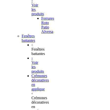
›
Voir
les
produits
Ferrures
Roto
Patio
Alversa
Fenêtres
battantes
‹
Fenêtres
battantes
›
Voir
les
produits
Crémones
décoratives
en
applique
‹
Crémones
décoratives
en