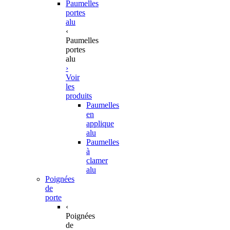
Paumelles
portes
alu
‹
Paumelles
portes
alu
›
Voir
les
produits
Paumelles
en
applique
alu
Paumelles
à
clamer
alu
Poignées
de
porte
‹
Poignées
de