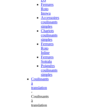
DS
Ferrures
Roto
Inowa
Accessoires
coulissants
simples
Chariots
coulissants
simples
Ferrures
Roto
Inline
Ferrures
Sotralu
Poignées
coulissants
simples
Coulissants
à
translation
‹
Coulissants
à
translation