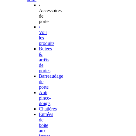
‹
Accessoires
de
porte
›
Voir
les
produits
Butées
&
arrêts
de
portes
Barreaudage
de
porte
Anti
pince-
doigts
Chatières
Entrées
de
boite
aux