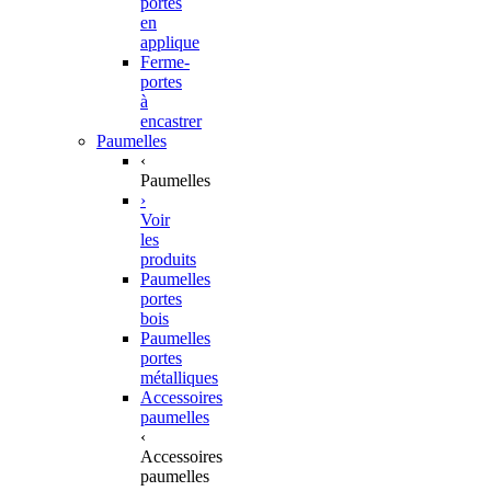
portes
en
applique
Ferme-
portes
à
encastrer
Paumelles
‹
Paumelles
›
Voir
les
produits
Paumelles
portes
bois
Paumelles
portes
métalliques
Accessoires
paumelles
‹
Accessoires
paumelles