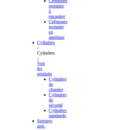
Crémones
pompier
à
encastrer
Crémones
pompier
en
applique
Cylindres
‹
Cylindres
›
Voir
les
produits
Cylindres
de
chantier
Cylindres
de
sécurité
Cylindres
standards
Serrures
anti-