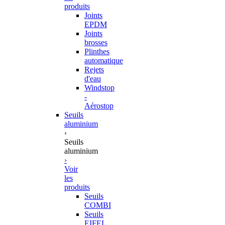
produits
Joints
EPDM
Joints
brosses
Plinthes
automatique
Rejets
d'eau
Windstop
-
Aérostop
Seuils
aluminium
‹
Seuils
aluminium
›
Voir
les
produits
Seuils
COMBI
Seuils
EIFEL