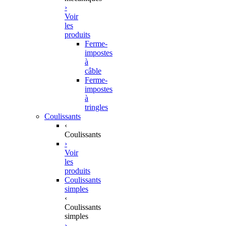
›
Voir
les
produits
Ferme-
impostes
à
câble
Ferme-
impostes
à
tringles
Coulissants
‹
Coulissants
›
Voir
les
produits
Coulissants
simples
‹
Coulissants
simples
›