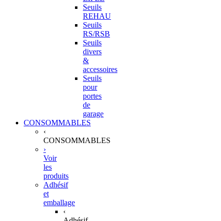
Seuils
REHAU
Seuils
RS/RSB
Seuils
divers
&
accessoires
Seuils
pour
portes
de
garage
CONSOMMABLES
‹
CONSOMMABLES
›
Voir
les
produits
Adhésif
et
emballage
‹
Adhésif