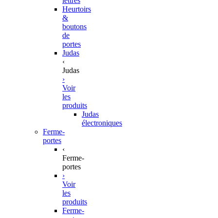
lettres
Heurtoirs
&
boutons
de
portes
Judas
‹
Judas
›
Voir
les
produits
Judas
électroniques
Ferme-
portes
‹
Ferme-
portes
›
Voir
les
produits
Ferme-