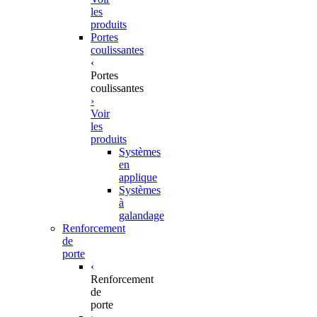
les
produits
Portes
coulissantes
‹
Portes
coulissantes
›
Voir
les
produits
Systèmes
en
applique
Systèmes
à
galandage
Renforcement
de
porte
‹
Renforcement
de
porte