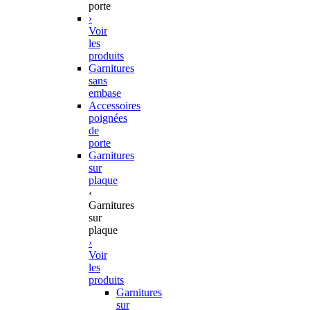
porte
›
Voir
les
produits
Garnitures
sans
embase
Accessoires
poignées
de
porte
Garnitures
sur
plaque
‹
Garnitures
sur
plaque
›
Voir
les
produits
Garnitures
sur