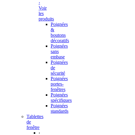
›
Voir
les
produits
Poignées
&
boutons
décoratifs
Poignées
sans
embase
Poignées
de
sécurité
Poignées
portes-
fenêtres
Poignées
spécifiques
Poignées
standards
Tablettes
de
fenêtre
‹