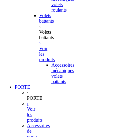
volets
roulants
Volets
battants
‹
Volets
battants
›
Voir
les
produits
Accessoires
mécaniques
volets
battants
PORTE
‹
PORTE
›
Voir
les
produits
Accessoires
de
porte