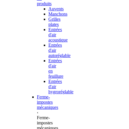
produits
Auvents
Manchons
Grilles
plates
Entrées
d'air
acoustique
Entrées
d'air
autoréglable
Entrées
d'air
en
feuillure
Entrées
d'air
hygroréglable
Ferme-
impostes
mécaniques
‹
Ferme-
impostes
mécaniques