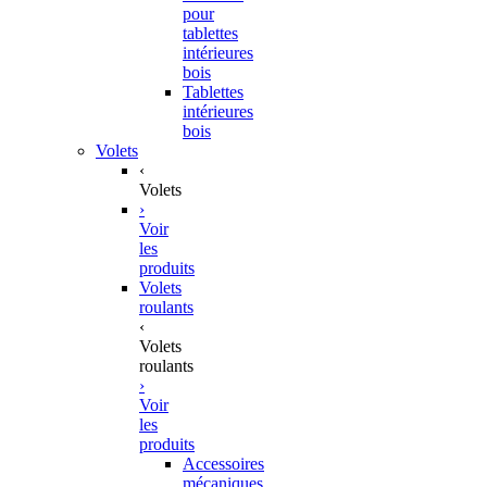
pour
tablettes
intérieures
bois
Tablettes
intérieures
bois
Volets
‹
Volets
›
Voir
les
produits
Volets
roulants
‹
Volets
roulants
›
Voir
les
produits
Accessoires
mécaniques