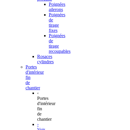
Poignées
ailerons
Poignées
de
tirage
fixes
Poignées
de
tirage
recoupables
Rosaces
cylindres
Portes
d'intérieur
fin
de
chantier
‹
Portes
d'intérieur
fin
de
chantier
›
Voir