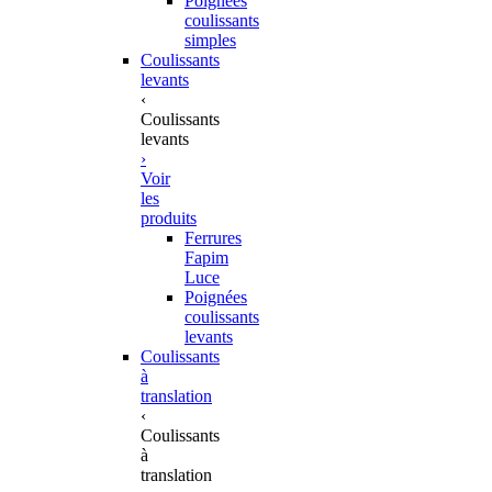
Poignées
coulissants
simples
Coulissants
levants
‹
Coulissants
levants
›
Voir
les
produits
Ferrures
Fapim
Luce
Poignées
coulissants
levants
Coulissants
à
translation
‹
Coulissants
à
translation