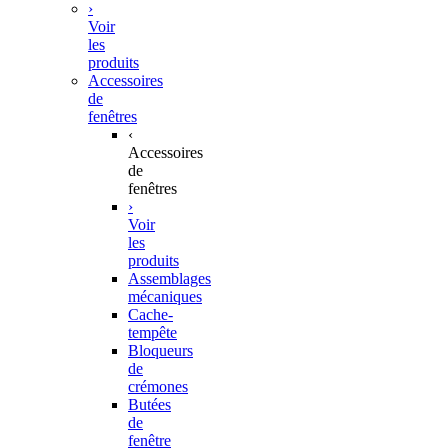
›
Voir
les
produits
Accessoires
de
fenêtres
‹
Accessoires
de
fenêtres
›
Voir
les
produits
Assemblages
mécaniques
Cache-
tempête
Bloqueurs
de
crémones
Butées
de
fenêtre