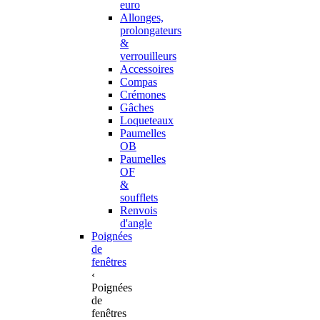
euro
Allonges,
prolongateurs
&
verrouilleurs
Accessoires
Compas
Crémones
Gâches
Loqueteaux
Paumelles
OB
Paumelles
OF
&
soufflets
Renvois
d'angle
Poignées
de
fenêtres
‹
Poignées
de
fenêtres