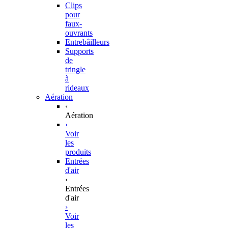
Clips
pour
faux-
ouvrants
Entrebâilleurs
Supports
de
tringle
à
rideaux
Aération
‹
Aération
›
Voir
les
produits
Entrées
d'air
‹
Entrées
d'air
›
Voir
les