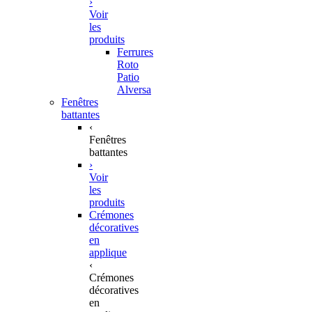
›
Voir
les
produits
Ferrures
Roto
Patio
Alversa
Fenêtres
battantes
‹
Fenêtres
battantes
›
Voir
les
produits
Crémones
décoratives
en
applique
‹
Crémones
décoratives
en