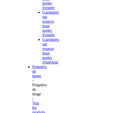
portes
d'entrée
Garnitures
sur
rosaces
pour
portes
d'entrée
Garnitures
sur
rosaces
pour
portes
d'intérieur
Poignées
de
tirage
‹
Poignées
de
tirage
›
Voir
les
produits