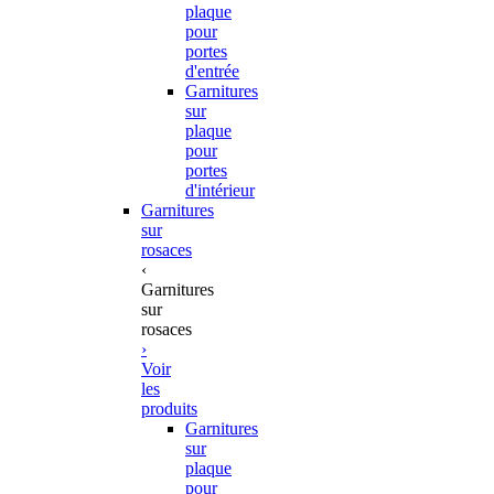
plaque
pour
portes
d'entrée
Garnitures
sur
plaque
pour
portes
d'intérieur
Garnitures
sur
rosaces
‹
Garnitures
sur
rosaces
›
Voir
les
produits
Garnitures
sur
plaque
pour