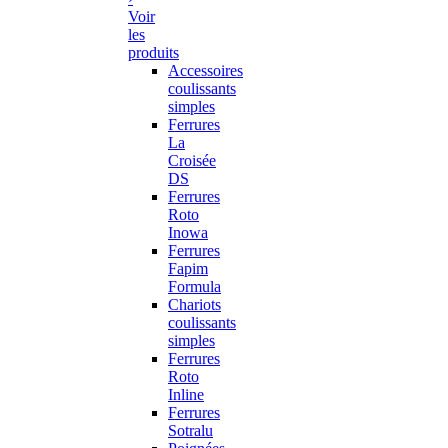
Voir
les
produits
Accessoires
coulissants
simples
Ferrures
La
Croisée
DS
Ferrures
Roto
Inowa
Ferrures
Fapim
Formula
Chariots
coulissants
simples
Ferrures
Roto
Inline
Ferrures
Sotralu