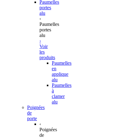
Paumelles
portes
alu
‹
Paumelles
portes
alu
›
Voir
les
produits
Paumelles
en
applique
alu
Paumelles
à
clamer
alu
Poignées
de
porte
‹
Poignées
de