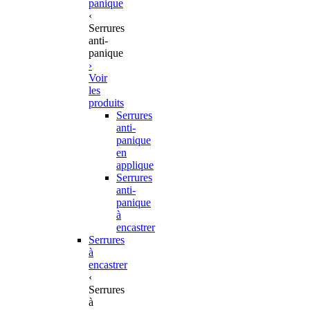
panique
‹
Serrures
anti-
panique
›
Voir
les
produits
Serrures
anti-
panique
en
applique
Serrures
anti-
panique
à
encastrer
Serrures
à
encastrer
‹
Serrures
à