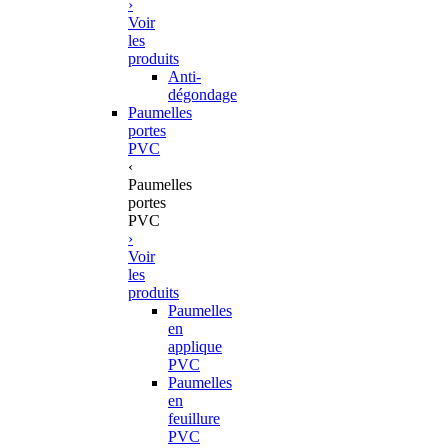
›
Voir
les
produits
Anti-
dégondage
Paumelles
portes
PVC
‹
Paumelles
portes
PVC
›
Voir
les
produits
Paumelles
en
applique
PVC
Paumelles
en
feuillure
PVC