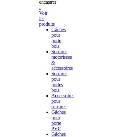
encastrer
›
Voir
les
produits
Gâches
pour
porte
bois
Serrures
motorisées
&
accessoires
Serrures
pour
portes
bois
Accessoires
pour
serrures
Gâches
pour
porte
PVC
Gâches