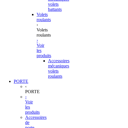
volets
battants
Volets
roulants
‹
Volets
roulants
›
Voir
les
produits
Accessoires
mécaniques
volets
roulants
PORTE
‹
PORTE
›
Voir
les
produits
Accessoires
de
porte