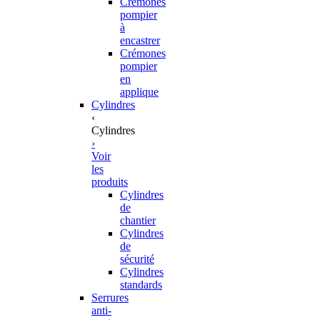
Crémones
pompier
à
encastrer
Crémones
pompier
en
applique
Cylindres
‹
Cylindres
›
Voir
les
produits
Cylindres
de
chantier
Cylindres
de
sécurité
Cylindres
standards
Serrures
anti-