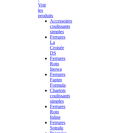
Voir
les
produits
Accessoires
coulissants
simples
Ferrures
La
Croisée
DS
Ferrures
Roto
Inowa
Ferrures
Fapim
Formula
Chariots
coulissants
simples
Ferrures
Roto
Inline
Ferrures
Sotralu