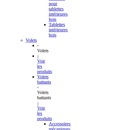
pour
tablettes
intérieures
bois
Tablettes
intérieures
bois
Volets
‹
Volets
›
Voir
les
produits
Volets
battants
‹
Volets
battants
›
Voir
les
produits
Accessoires
mécaniques