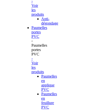
›
Voir
les
produits
Anti-
dégondage
Paumelles
portes
PVC
‹
Paumelles
portes
PVC
›
Voir
les
produits
Paumelles
en
applique
PVC
Paumelles
en
feuillure
PVC