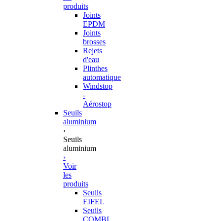
produits
Joints
EPDM
Joints
brosses
Rejets
d'eau
Plinthes
automatique
Windstop
-
Aérostop
Seuils
aluminium
‹
Seuils
aluminium
›
Voir
les
produits
Seuils
EIFEL
Seuils
COMBI