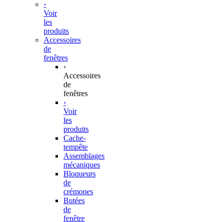
›
Voir
les
produits
Accessoires
de
fenêtres
‹
Accessoires
de
fenêtres
›
Voir
les
produits
Cache-
tempête
Assemblages
mécaniques
Bloqueurs
de
crémones
Butées
de
fenêtre