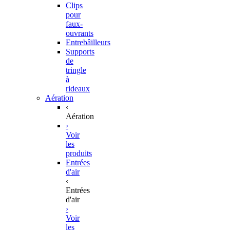
Clips
pour
faux-
ouvrants
Entrebâilleurs
Supports
de
tringle
à
rideaux
Aération
‹
Aération
›
Voir
les
produits
Entrées
d'air
‹
Entrées
d'air
›
Voir
les