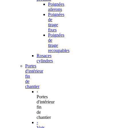
Poignées
ailerons
Poignées
de
tirage
fixes
Poignées
de
tirage
recoupables
Rosaces
cylindres
Portes
d'intérieur
fin
de
chantier
‹
Portes
d'intérieur
fin
de
chantier
›
Voir