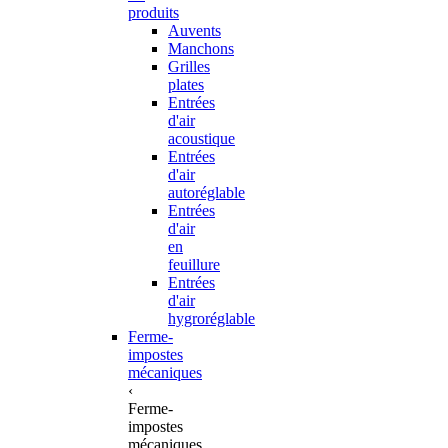
produits
Auvents
Manchons
Grilles
plates
Entrées
d'air
acoustique
Entrées
d'air
autoréglable
Entrées
d'air
en
feuillure
Entrées
d'air
hygroréglable
Ferme-
impostes
mécaniques
‹
Ferme-
impostes
mécaniques