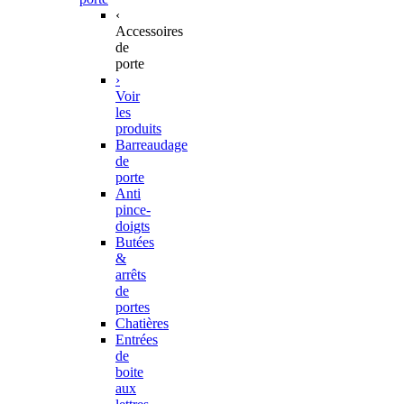
‹
Accessoires
de
porte
›
Voir
les
produits
Barreaudage
de
porte
Anti
pince-
doigts
Butées
&
arrêts
de
portes
Chatières
Entrées
de
boite
aux