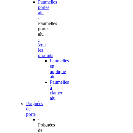
Paumelles
portes
alu
‹
Paumelles
portes
alu
›
Voir
les
produits
Paumelles
en
applique
alu
Paumelles
à
clamer
alu
Poignées
de
porte
‹
Poignées
de