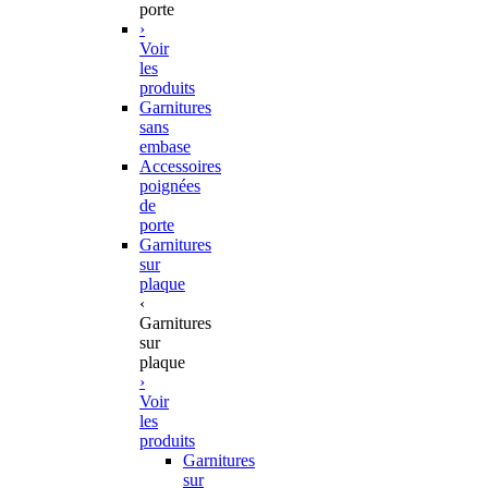
porte
›
Voir
les
produits
Garnitures
sans
embase
Accessoires
poignées
de
porte
Garnitures
sur
plaque
‹
Garnitures
sur
plaque
›
Voir
les
produits
Garnitures
sur