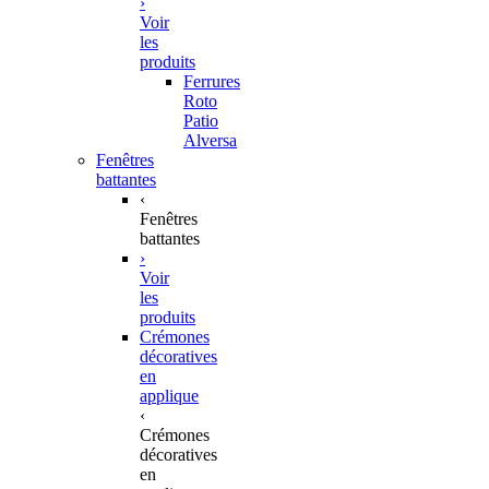
›
Voir
les
produits
Ferrures
Roto
Patio
Alversa
Fenêtres
battantes
‹
Fenêtres
battantes
›
Voir
les
produits
Crémones
décoratives
en
applique
‹
Crémones
décoratives
en