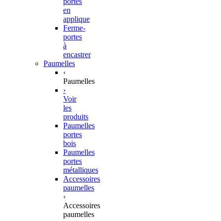
portes
en
applique
Ferme-
portes
à
encastrer
Paumelles
‹
Paumelles
›
Voir
les
produits
Paumelles
portes
bois
Paumelles
portes
métalliques
Accessoires
paumelles
‹
Accessoires
paumelles