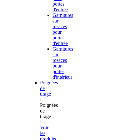
portes
d'entrée
Garnitures
sur
rosaces
pour
portes
d'entrée
Garnitures
sur
rosaces
pour
portes
d'intérieur
Poignées
de
tirage
‹
Poignées
de
tirage
›
Voir
les
produits