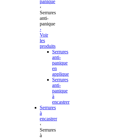
panique
‹
Serrures
anti-
panique
›
Voir
les
produits
Serrures
anti-
panique
en
applique
Serrures
anti-
panique
à
encastrer
Serrures
à
encastrer
‹
Serrures
à