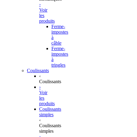
›
Voir
les
produits
Ferme-
impostes
à
câble
Ferme-
impostes
à
tringles
Coulissants
‹
Coulissants
›
Voir
les
produits
Coulissants
simples
‹
Coulissants
simples
›