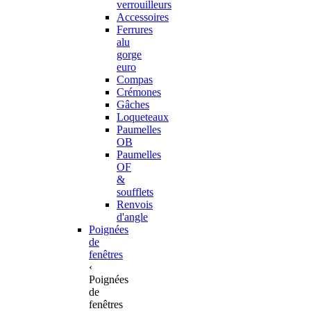
verrouilleurs
Accessoires
Ferrures
alu
gorge
euro
Compas
Crémones
Gâches
Loqueteaux
Paumelles
OB
Paumelles
OF
&
soufflets
Renvois
d'angle
Poignées
de
fenêtres
‹
Poignées
de
fenêtres