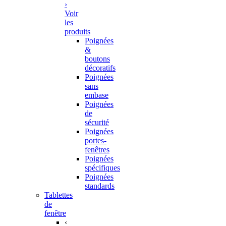
›
Voir
les
produits
Poignées
&
boutons
décoratifs
Poignées
sans
embase
Poignées
de
sécurité
Poignées
portes-
fenêtres
Poignées
spécifiques
Poignées
standards
Tablettes
de
fenêtre
‹