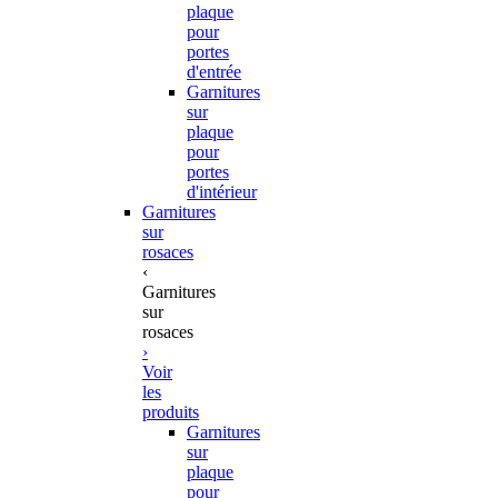
plaque
pour
portes
d'entrée
Garnitures
sur
plaque
pour
portes
d'intérieur
Garnitures
sur
rosaces
‹
Garnitures
sur
rosaces
›
Voir
les
produits
Garnitures
sur
plaque
pour