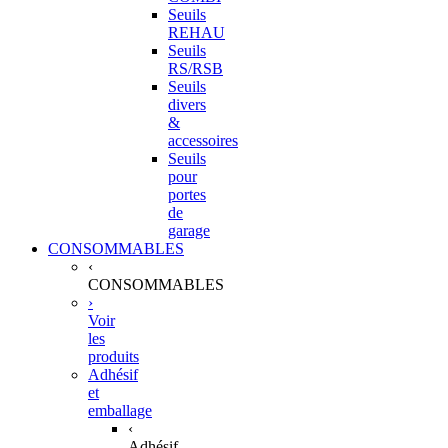
Seuils
REHAU
Seuils
RS/RSB
Seuils
divers
&
accessoires
Seuils
pour
portes
de
garage
CONSOMMABLES
‹
CONSOMMABLES
›
Voir
les
produits
Adhésif
et
emballage
‹
Adhésif