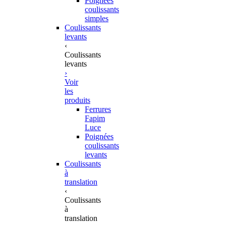
Poignées
coulissants
simples
Coulissants
levants
‹
Coulissants
levants
›
Voir
les
produits
Ferrures
Fapim
Luce
Poignées
coulissants
levants
Coulissants
à
translation
‹
Coulissants
à
translation