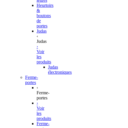
lettres
Heurtoirs
&
boutons
de
portes
Judas
‹
Judas
›
Voir
les
produits
Judas
électroniques
Ferme-
portes
‹
Ferme-
portes
›
Voir
les
produits
Ferme-