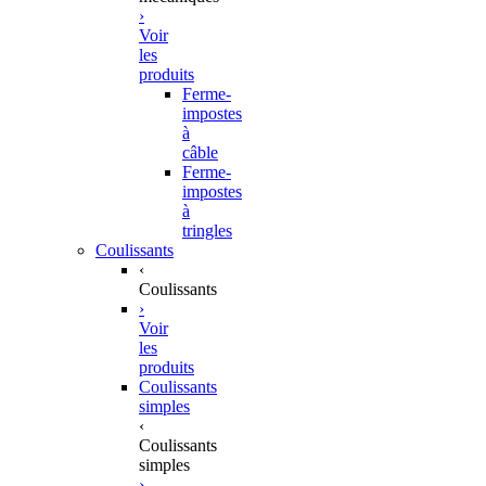
›
Voir
les
produits
Ferme-
impostes
à
câble
Ferme-
impostes
à
tringles
Coulissants
‹
Coulissants
›
Voir
les
produits
Coulissants
simples
‹
Coulissants
simples
›