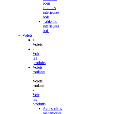
pour
tablettes
intérieures
bois
Tablettes
intérieures
bois
Volets
‹
Volets
›
Voir
les
produits
Volets
roulants
‹
Volets
roulants
›
Voir
les
produits
Accessoires
mécaniques