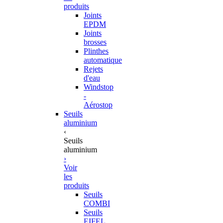
produits
Joints
EPDM
Joints
brosses
Plinthes
automatique
Rejets
d'eau
Windstop
-
Aérostop
Seuils
aluminium
‹
Seuils
aluminium
›
Voir
les
produits
Seuils
COMBI
Seuils
EIFEL