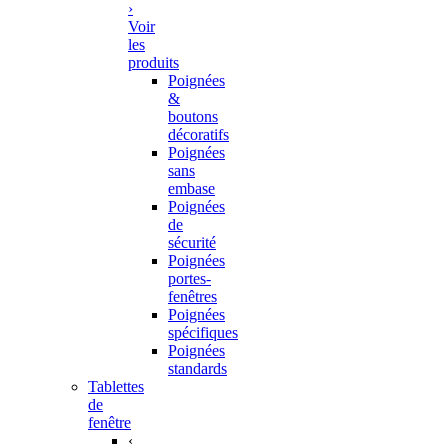
›
Voir
les
produits
Poignées
&
boutons
décoratifs
Poignées
sans
embase
Poignées
de
sécurité
Poignées
portes-
fenêtres
Poignées
spécifiques
Poignées
standards
Tablettes
de
fenêtre
‹