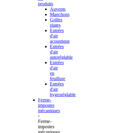
produits
Auvents
Manchons
Grilles
plates
Entrées
d'air
acoustique
Entrées
d'air
autoréglable
Entrées
d'air
en
feuillure
Entrées
d'air
hygroréglable
Ferme-
impostes
mécaniques
‹
Ferme-
impostes
mécaniques