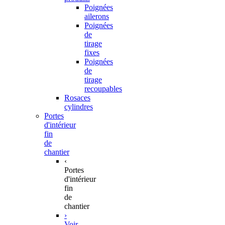
Poignées
ailerons
Poignées
de
tirage
fixes
Poignées
de
tirage
recoupables
Rosaces
cylindres
Portes
d'intérieur
fin
de
chantier
‹
Portes
d'intérieur
fin
de
chantier
›
Voir