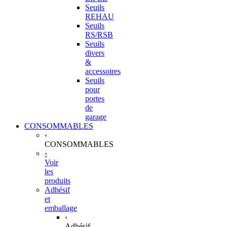
Seuils
REHAU
Seuils
RS/RSB
Seuils
divers
&
accessoires
Seuils
pour
portes
de
garage
CONSOMMABLES
‹
CONSOMMABLES
›
Voir
les
produits
Adhésif
et
emballage
‹
Adhésif