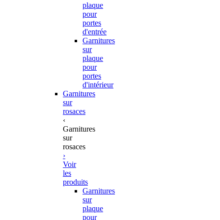
plaque
pour
portes
d'entrée
Garnitures
sur
plaque
pour
portes
d'intérieur
Garnitures
sur
rosaces
‹
Garnitures
sur
rosaces
›
Voir
les
produits
Garnitures
sur
plaque
pour