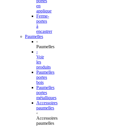
portes
en
applique
Ferme-
portes
à
encastrer
Paumelles
‹
Paumelles
›
Voir
les
produits
Paumelles
portes
bois
Paumelles
portes
métalliques
Accessoires
paumelles
‹
Accessoires
paumelles