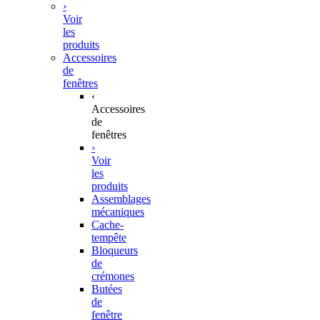
›
Voir
les
produits
Accessoires
de
fenêtres
‹
Accessoires
de
fenêtres
›
Voir
les
produits
Assemblages
mécaniques
Cache-
tempête
Bloqueurs
de
crémones
Butées
de
fenêtre