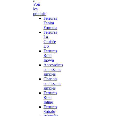
Voir
les
produits
Ferrures
Fapim
Formula
Ferrures
La
Croisée
DS
Ferrures
Roto
Inowa
Accessoires
coulissants
simples
Chariots
coulissants
simples
Ferrures
Roto
Inline
Ferrures
Sotralu