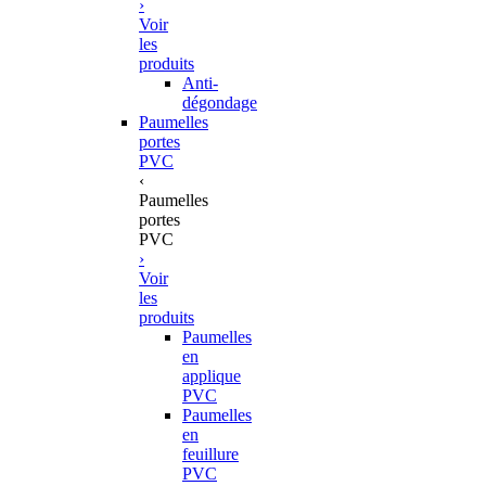
›
Voir
les
produits
Anti-
dégondage
Paumelles
portes
PVC
‹
Paumelles
portes
PVC
›
Voir
les
produits
Paumelles
en
applique
PVC
Paumelles
en
feuillure
PVC