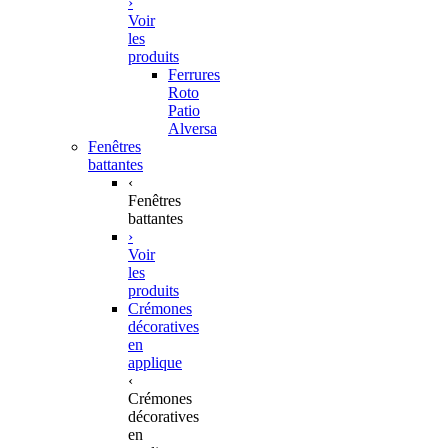
›
Voir
les
produits
Ferrures
Roto
Patio
Alversa
Fenêtres
battantes
‹
Fenêtres
battantes
›
Voir
les
produits
Crémones
décoratives
en
applique
‹
Crémones
décoratives
en