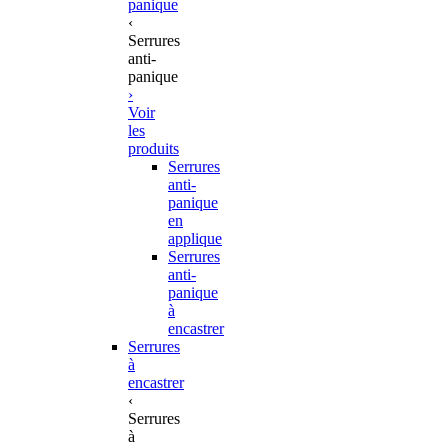
panique
‹
Serrures
anti-
panique
›
Voir
les
produits
Serrures
anti-
panique
en
applique
Serrures
anti-
panique
à
encastrer
Serrures
à
encastrer
‹
Serrures
à