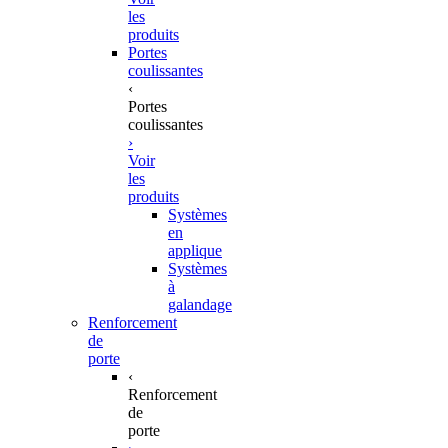
les
produits
Portes
coulissantes
‹
Portes
coulissantes
›
Voir
les
produits
Systèmes
en
applique
Systèmes
à
galandage
Renforcement
de
porte
‹
Renforcement
de
porte