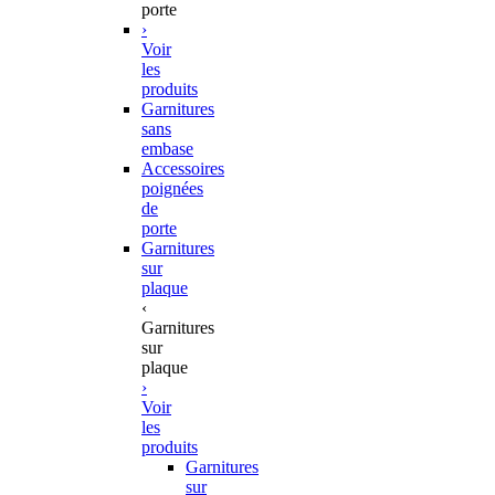
porte
›
Voir
les
produits
Garnitures
sans
embase
Accessoires
poignées
de
porte
Garnitures
sur
plaque
‹
Garnitures
sur
plaque
›
Voir
les
produits
Garnitures
sur