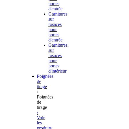
portes
d'entrée
Garnitures
sur
rosaces
pour
portes
d'entrée
Garnitures
sur
rosaces
pour
portes
d'intérieur
Poignées
de
tirage
‹
Poignées
de
tirage
›
Voir
les
produits