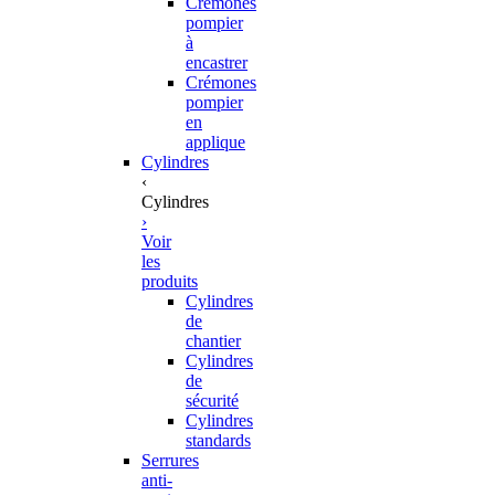
Crémones
pompier
à
encastrer
Crémones
pompier
en
applique
Cylindres
‹
Cylindres
›
Voir
les
produits
Cylindres
de
chantier
Cylindres
de
sécurité
Cylindres
standards
Serrures
anti-