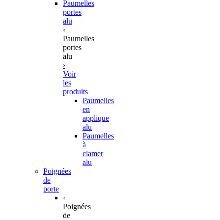
Paumelles
portes
alu
‹
Paumelles
portes
alu
›
Voir
les
produits
Paumelles
en
applique
alu
Paumelles
à
clamer
alu
Poignées
de
porte
‹
Poignées
de