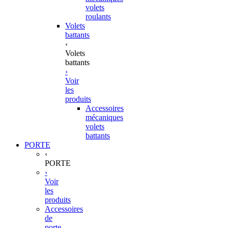
volets
roulants
Volets
battants
‹
Volets
battants
›
Voir
les
produits
Accessoires
mécaniques
volets
battants
PORTE
‹
PORTE
›
Voir
les
produits
Accessoires
de
porte