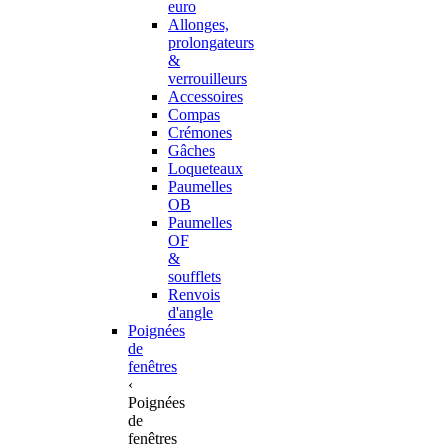
euro
Allonges,
prolongateurs
&
verrouilleurs
Accessoires
Compas
Crémones
Gâches
Loqueteaux
Paumelles
OB
Paumelles
OF
&
soufflets
Renvois
d'angle
Poignées
de
fenêtres
‹
Poignées
de
fenêtres