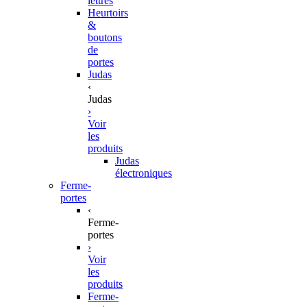
lettres
Heurtoirs
&
boutons
de
portes
Judas
‹
Judas
›
Voir
les
produits
Judas
électroniques
Ferme-
portes
‹
Ferme-
portes
›
Voir
les
produits
Ferme-