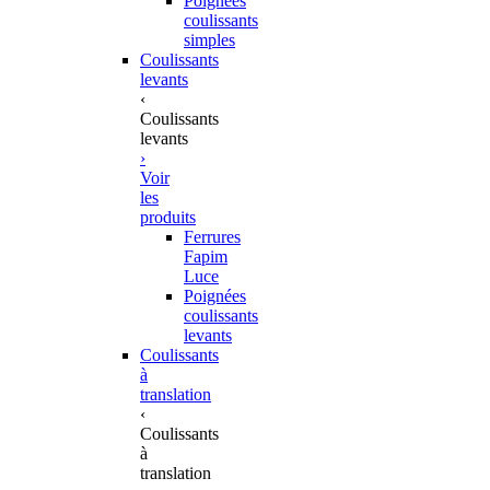
Poignées
coulissants
simples
Coulissants
levants
‹
Coulissants
levants
›
Voir
les
produits
Ferrures
Fapim
Luce
Poignées
coulissants
levants
Coulissants
à
translation
‹
Coulissants
à
translation