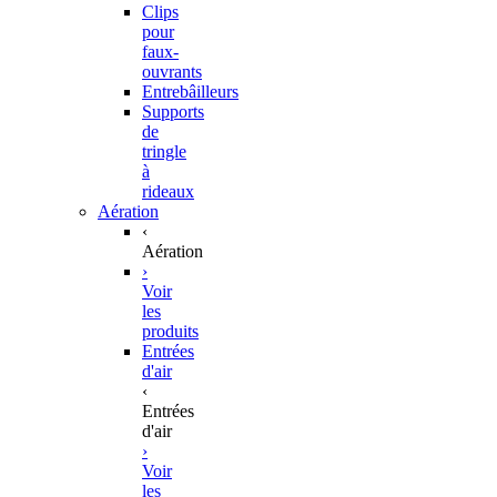
Clips
pour
faux-
ouvrants
Entrebâilleurs
Supports
de
tringle
à
rideaux
Aération
‹
Aération
›
Voir
les
produits
Entrées
d'air
‹
Entrées
d'air
›
Voir
les