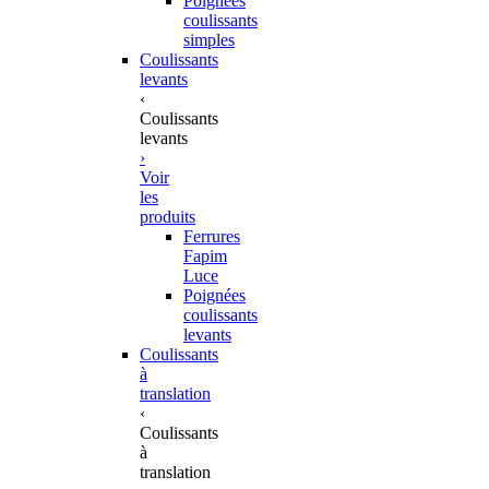
Poignées
coulissants
simples
Coulissants
levants
‹
Coulissants
levants
›
Voir
les
produits
Ferrures
Fapim
Luce
Poignées
coulissants
levants
Coulissants
à
translation
‹
Coulissants
à
translation