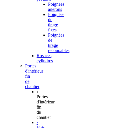
Poignées
ailerons
Poignées
de
tirage
fixes
Poignées
de
tirage
recoupables
Rosaces
cylindres
Portes
d'intérieur
fin
de
chantier
‹
Portes
d'intérieur
fin
de
chantier
›
Voir