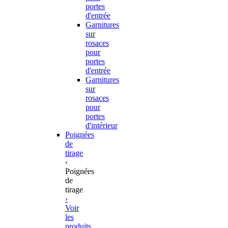
portes
d'entrée
Garnitures
sur
rosaces
pour
portes
d'entrée
Garnitures
sur
rosaces
pour
portes
d'intérieur
Poignées
de
tirage
‹
Poignées
de
tirage
›
Voir
les
produits