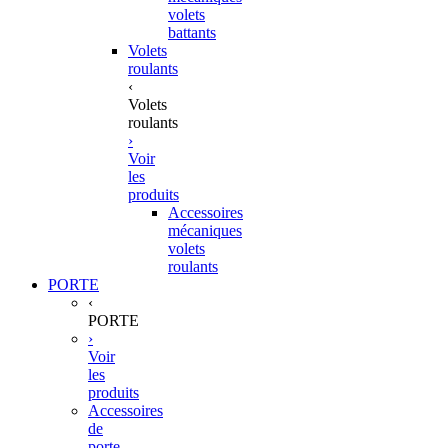
volets
battants
Volets
roulants
‹
Volets
roulants
›
Voir
les
produits
Accessoires
mécaniques
volets
roulants
PORTE
‹
PORTE
›
Voir
les
produits
Accessoires
de
porte