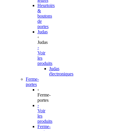
lettres
Heurtoirs
&
boutons
de
portes
Judas
‹
Judas
›
Voir
les
produits
Judas
électroniques
Ferme-
portes
‹
Ferme-
portes
›
Voir
les
produits
Ferme-