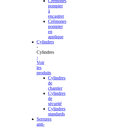
Crémones
pompier
à
encastrer
Crémones
pompier
en
applique
Cylindres
‹
Cylindres
›
Voir
les
produits
Cylindres
de
chantier
Cylindres
de
sécurité
Cylindres
standards
Serrures
anti-