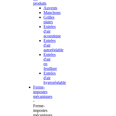
produits
Auvents
Manchons
Grilles
plates
Entrées
d'air
acoustique
Entrées
d'air
autoréglable
Entrées
d'air
en
feuillure
Entrées
d'air
hygroréglable
Ferme-
impostes
mécaniques
‹
Ferme-
impostes
mécaniques