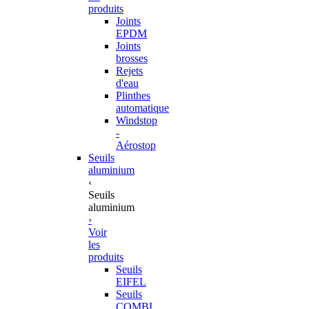
produits
Joints
EPDM
Joints
brosses
Rejets
d'eau
Plinthes
automatique
Windstop
-
Aérostop
Seuils
aluminium
‹
Seuils
aluminium
›
Voir
les
produits
Seuils
EIFEL
Seuils
COMBI