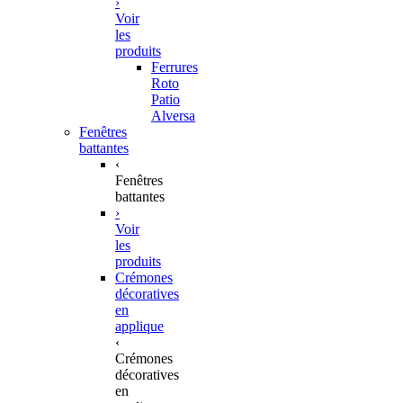
›
Voir
les
produits
Ferrures
Roto
Patio
Alversa
Fenêtres
battantes
‹
Fenêtres
battantes
›
Voir
les
produits
Crémones
décoratives
en
applique
‹
Crémones
décoratives
en