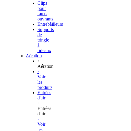
Clips
pour
faux-
ouvrants
Entrebâilleurs
Supports
de
tringle
à
rideaux
Aération
‹
Aération
›
Voir
les
produits
Entrées
d'air
‹
Entrées
d'air
›
Voir
les