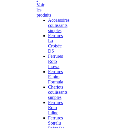
Voir
les
produits
Accessoires
coulissants
simples
Ferrures
La
Croisée
DS
Ferrures
Roto
Inowa
Ferrures
Fapim
Formula
Chariots
coulissants
simples
Ferrures
Roto
Inline
Ferrures
Sotralu