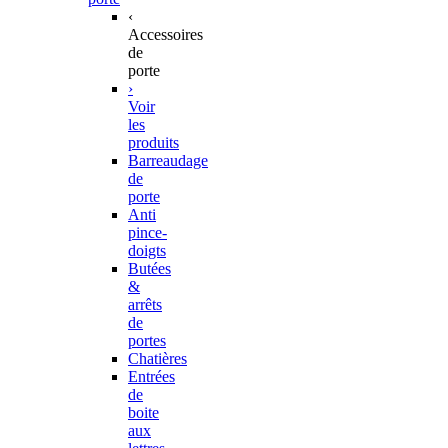
‹
Accessoires
de
porte
›
Voir
les
produits
Barreaudage
de
porte
Anti
pince-
doigts
Butées
&
arrêts
de
portes
Chatières
Entrées
de
boite
aux