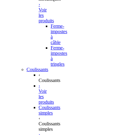
›
Voir
les
produits
Ferme-
impostes
à
câble
Ferme-
impostes
à
tringles
Coulissants
‹
Coulissants
›
Voir
les
produits
Coulissants
simples
‹
Coulissants
simples
›