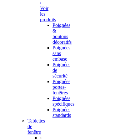
›
Voir
les
produits
Poignées
&
boutons
décoratifs
Poignées
sans
embase
Poignées
de
sécurité
Poignées
portes-
fenêtres
Poignées
spécifiques
Poignées
standards
Tablettes
de
fenêtre
‹