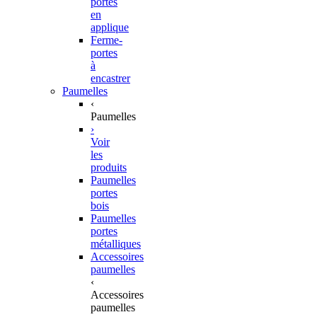
portes
en
applique
Ferme-
portes
à
encastrer
Paumelles
‹
Paumelles
›
Voir
les
produits
Paumelles
portes
bois
Paumelles
portes
métalliques
Accessoires
paumelles
‹
Accessoires
paumelles