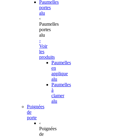
Paumelles
portes
alu
‹
Paumelles
portes
alu
›
Voir
les
produits
Paumelles
en
applique
alu
Paumelles
à
clamer
alu
Poignées
de
porte
‹
Poignées
de