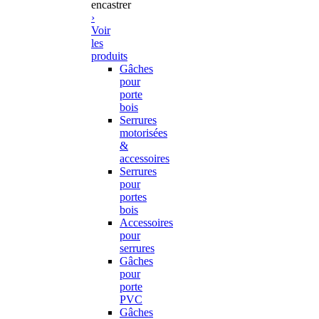
encastrer
›
Voir
les
produits
Gâches
pour
porte
bois
Serrures
motorisées
&
accessoires
Serrures
pour
portes
bois
Accessoires
pour
serrures
Gâches
pour
porte
PVC
Gâches