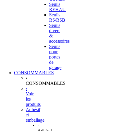
Seuils
REHAU
Seuils
RS/RSB
Seuils
divers
&
accessoires
Seuils
pour
portes
de
garage
CONSOMMABLES
‹
CONSOMMABLES
›
Voir
les
produits
Adhésif
et
emballage
‹
Adhésif