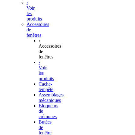
›
Voir
les
produits
Accessoires
de
fenêtres
‹
Accessoires
de
fenêtres
›
Voir
les
produits
Cache-
tempête
Assemblages
mécaniques
Bloqueurs
de
crémones
Butées
de
fenêtre