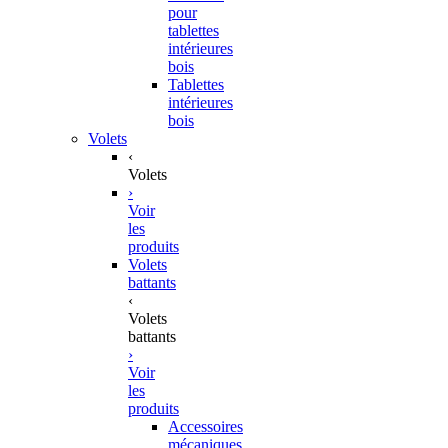
pour
tablettes
intérieures
bois
Tablettes
intérieures
bois
Volets
‹
Volets
›
Voir
les
produits
Volets
battants
‹
Volets
battants
›
Voir
les
produits
Accessoires
mécaniques