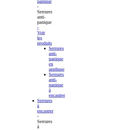
panique
‹
Serrures
anti-
panique
›
Voir
les
produits
Serrures
anti-
panique
en
applique
Serrures
anti-
panique
à
encastrer
Serrures
à
encastrer
‹
Serrures
à