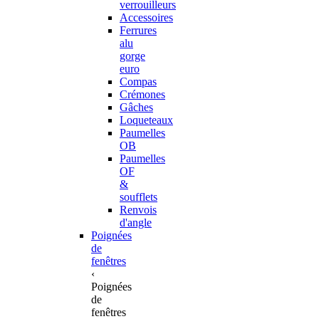
verrouilleurs
Accessoires
Ferrures
alu
gorge
euro
Compas
Crémones
Gâches
Loqueteaux
Paumelles
OB
Paumelles
OF
&
soufflets
Renvois
d'angle
Poignées
de
fenêtres
‹
Poignées
de
fenêtres