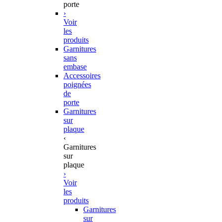
porte
›
Voir
les
produits
Garnitures
sans
embase
Accessoires
poignées
de
porte
Garnitures
sur
plaque
‹
Garnitures
sur
plaque
›
Voir
les
produits
Garnitures
sur