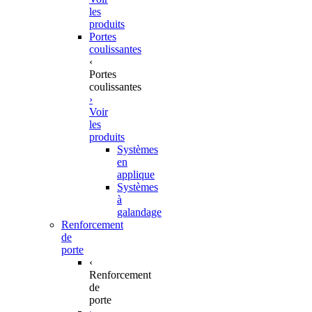
les
produits
Portes
coulissantes
‹
Portes
coulissantes
›
Voir
les
produits
Systèmes
en
applique
Systèmes
à
galandage
Renforcement
de
porte
‹
Renforcement
de
porte