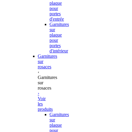
plaque
pour
portes
d'entrée
Garnitures
sur
plaque
pour
portes
d'intérieur
Garnitures
sur
rosaces
‹
Garnitures
sur
rosaces
›
Voir
les
produits
Garnitures
sur
plaque
pour