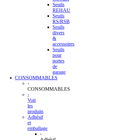
Seuils
REHAU
Seuils
RS/RSB
Seuils
divers
&
accessoires
Seuils
pour
portes
de
garage
CONSOMMABLES
‹
CONSOMMABLES
›
Voir
les
produits
Adhésif
et
emballage
‹
Adhésif