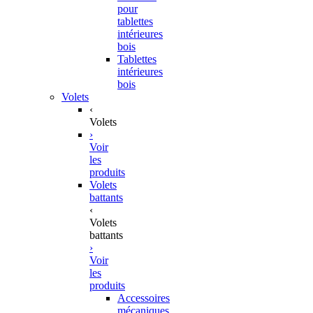
pour
tablettes
intérieures
bois
Tablettes
intérieures
bois
Volets
‹
Volets
›
Voir
les
produits
Volets
battants
‹
Volets
battants
›
Voir
les
produits
Accessoires
mécaniques