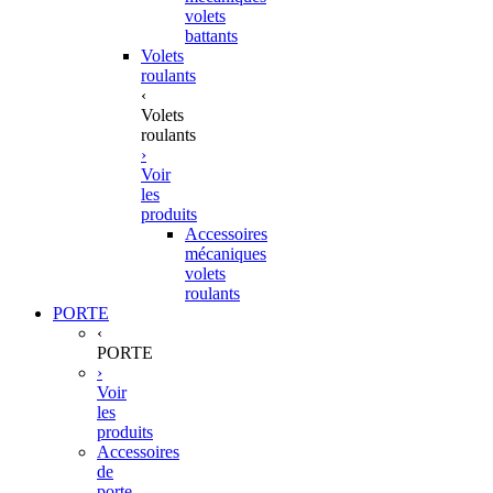
volets
battants
Volets
roulants
‹
Volets
roulants
›
Voir
les
produits
Accessoires
mécaniques
volets
roulants
PORTE
‹
PORTE
›
Voir
les
produits
Accessoires
de
porte