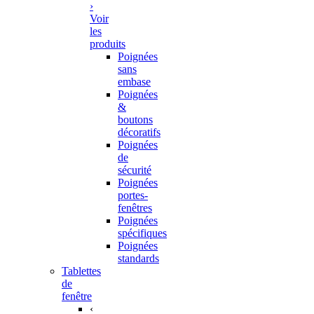
›
Voir
les
produits
Poignées
sans
embase
Poignées
&
boutons
décoratifs
Poignées
de
sécurité
Poignées
portes-
fenêtres
Poignées
spécifiques
Poignées
standards
Tablettes
de
fenêtre
‹