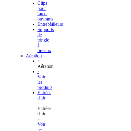
Clips
pour
faux-
ouvrants
Entrebâilleurs
Supports
de
tringle
à
rideaux
Aération
‹
Aération
›
Voir
les
produits
Entrées
d'air
‹
Entrées
d'air
›
Voir
les