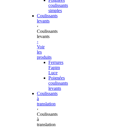
Poignées
coulissants
simples
Coulissants
levants
‹
Coulissants
levants
›
Voir
les
produits
Ferrures
Fapim
Luce
Poignées
coulissants
levants
Coulissants
à
translation
‹
Coulissants
à
translation