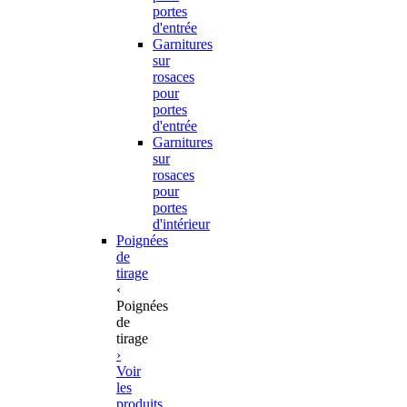
portes
d'entrée
Garnitures
sur
rosaces
pour
portes
d'entrée
Garnitures
sur
rosaces
pour
portes
d'intérieur
Poignées
de
tirage
‹
Poignées
de
tirage
›
Voir
les
produits