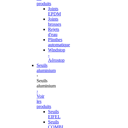
produits
Joints
EPDM
Joints
brosses
Rejets
d'eau
Plinthes
automatique
Windstop
-
Aérostop
Seuils
aluminium
‹
Seuils
aluminium
›
Voir
les
produits
Seuils
EIFEL
Seuils
COMBI