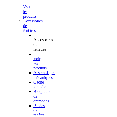
›
Voir
les
produits
Accessoires
de
fenêtres
‹
Accessoires
de
fenêtres
›
Voir
les
produits
Assemblages
mécaniques
Cache-
tempête
Bloqueurs
de
crémones
Butées
de
fenêtre