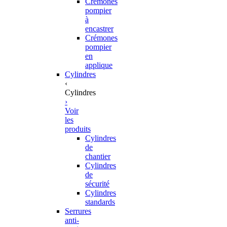
Crémones
pompier
à
encastrer
Crémones
pompier
en
applique
Cylindres
‹
Cylindres
›
Voir
les
produits
Cylindres
de
chantier
Cylindres
de
sécurité
Cylindres
standards
Serrures
anti-