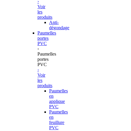
›
Voir
les
produits
Anti-
dégondage
Paumelles
portes
PVC
‹
Paumelles
portes
PVC
›
Voir
les
produits
Paumelles
en
applique
PVC
Paumelles
en
feuillure
PVC