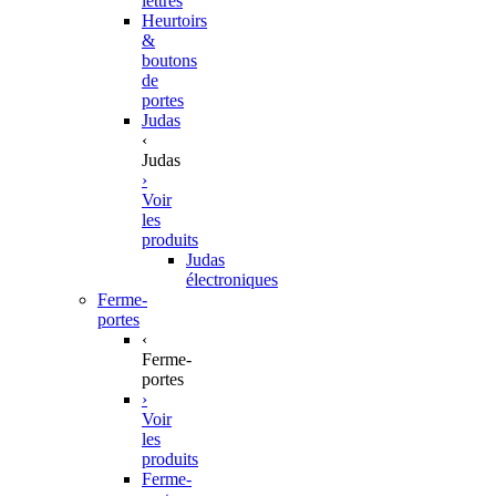
lettres
Heurtoirs
&
boutons
de
portes
Judas
‹
Judas
›
Voir
les
produits
Judas
électroniques
Ferme-
portes
‹
Ferme-
portes
›
Voir
les
produits
Ferme-