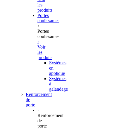
les
produits
Portes
coulissantes
‹
Portes
coulissantes
›
Voir
les
produits
Systèmes
en
applique
Systèmes
à
galandage
Renforcement
de
porte
‹
Renforcement
de
porte