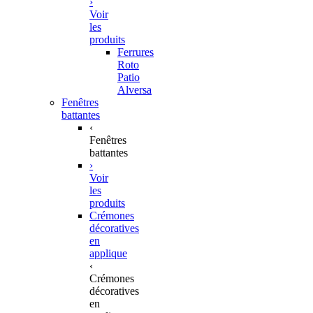
›
Voir
les
produits
Ferrures
Roto
Patio
Alversa
Fenêtres
battantes
‹
Fenêtres
battantes
›
Voir
les
produits
Crémones
décoratives
en
applique
‹
Crémones
décoratives
en