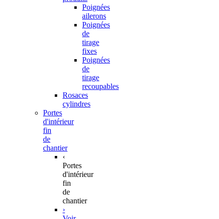
Poignées
ailerons
Poignées
de
tirage
fixes
Poignées
de
tirage
recoupables
Rosaces
cylindres
Portes
d'intérieur
fin
de
chantier
‹
Portes
d'intérieur
fin
de
chantier
›
Voir