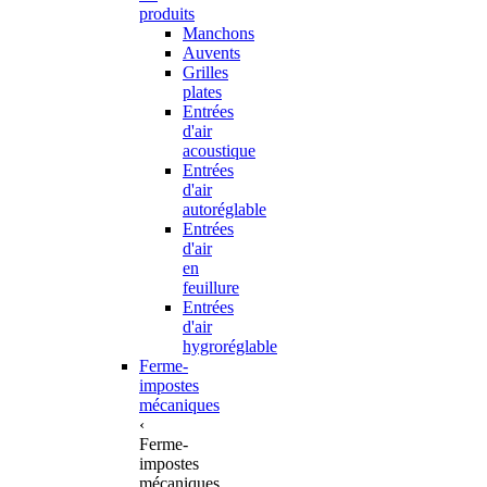
produits
Manchons
Auvents
Grilles
plates
Entrées
d'air
acoustique
Entrées
d'air
autoréglable
Entrées
d'air
en
feuillure
Entrées
d'air
hygroréglable
Ferme-
impostes
mécaniques
‹
Ferme-
impostes
mécaniques