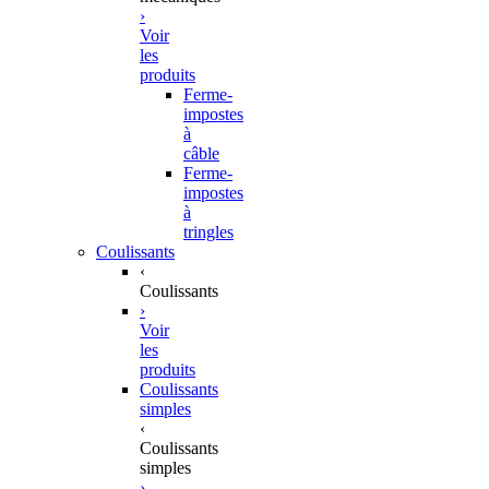
›
Voir
les
produits
Ferme-
impostes
à
câble
Ferme-
impostes
à
tringles
Coulissants
‹
Coulissants
›
Voir
les
produits
Coulissants
simples
‹
Coulissants
simples
›