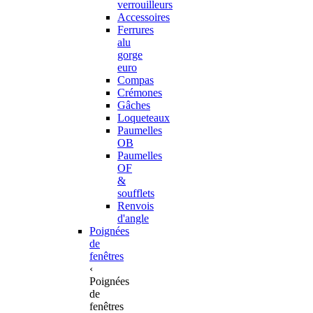
verrouilleurs
Accessoires
Ferrures
alu
gorge
euro
Compas
Crémones
Gâches
Loqueteaux
Paumelles
OB
Paumelles
OF
&
soufflets
Renvois
d'angle
Poignées
de
fenêtres
‹
Poignées
de
fenêtres