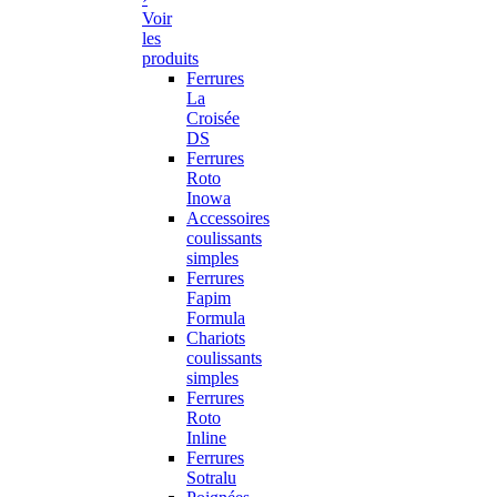
Voir
les
produits
Ferrures
La
Croisée
DS
Ferrures
Roto
Inowa
Accessoires
coulissants
simples
Ferrures
Fapim
Formula
Chariots
coulissants
simples
Ferrures
Roto
Inline
Ferrures
Sotralu