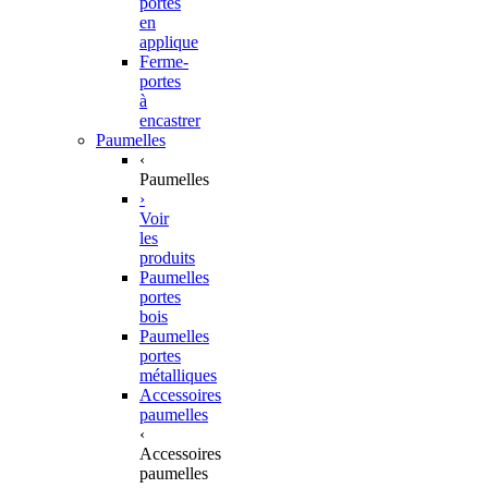
portes
en
applique
Ferme-
portes
à
encastrer
Paumelles
‹
Paumelles
›
Voir
les
produits
Paumelles
portes
bois
Paumelles
portes
métalliques
Accessoires
paumelles
‹
Accessoires
paumelles