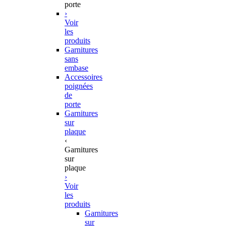
porte
›
Voir
les
produits
Garnitures
sans
embase
Accessoires
poignées
de
porte
Garnitures
sur
plaque
‹
Garnitures
sur
plaque
›
Voir
les
produits
Garnitures
sur