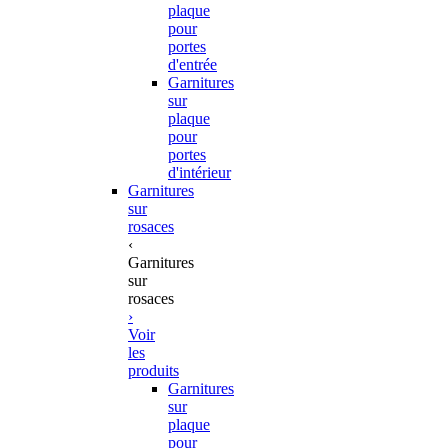
plaque
pour
portes
d'entrée
Garnitures
sur
plaque
pour
portes
d'intérieur
Garnitures
sur
rosaces
‹
Garnitures
sur
rosaces
›
Voir
les
produits
Garnitures
sur
plaque
pour