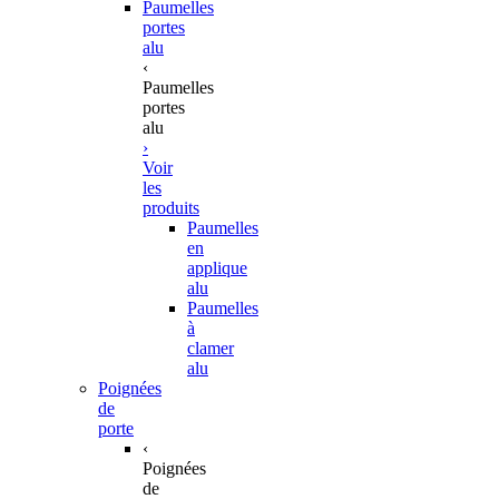
Paumelles
portes
alu
‹
Paumelles
portes
alu
›
Voir
les
produits
Paumelles
en
applique
alu
Paumelles
à
clamer
alu
Poignées
de
porte
‹
Poignées
de