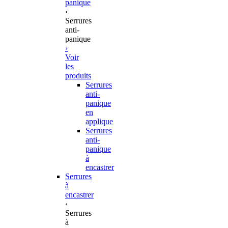
panique
‹
Serrures
anti-
panique
›
Voir
les
produits
Serrures
anti-
panique
en
applique
Serrures
anti-
panique
à
encastrer
Serrures
à
encastrer
‹
Serrures
à