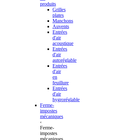
produits
Grilles
plates
Manchons
Auvents
Entrées
d'air
acoustique
Entrées
d'air
autoréglable
Entrées
d'air
en
feuillure
Entrées
d'air
hygroréglable
Ferme-
impostes
mécaniques
‹
Ferme-
impostes
mécaniques