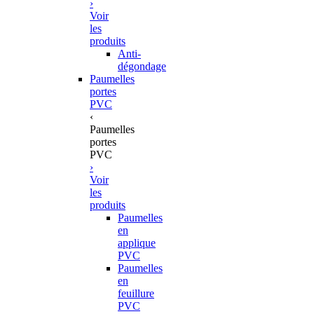
›
Voir
les
produits
Anti-
dégondage
Paumelles
portes
PVC
‹
Paumelles
portes
PVC
›
Voir
les
produits
Paumelles
en
applique
PVC
Paumelles
en
feuillure
PVC