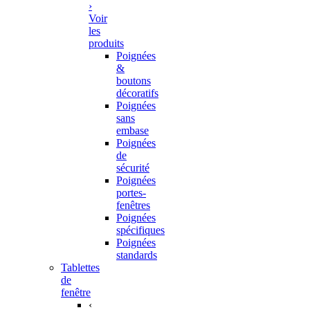
›
Voir
les
produits
Poignées
&
boutons
décoratifs
Poignées
sans
embase
Poignées
de
sécurité
Poignées
portes-
fenêtres
Poignées
spécifiques
Poignées
standards
Tablettes
de
fenêtre
‹