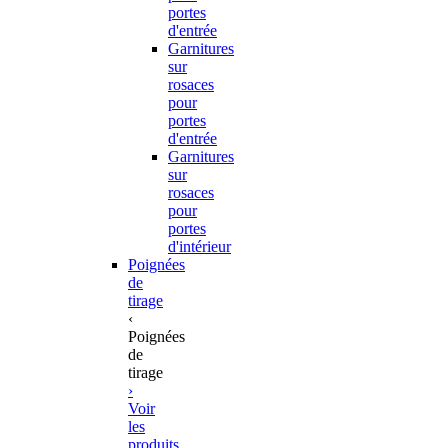
portes
d'entrée
Garnitures
sur
rosaces
pour
portes
d'entrée
Garnitures
sur
rosaces
pour
portes
d'intérieur
Poignées
de
tirage
‹
Poignées
de
tirage
›
Voir
les
produits