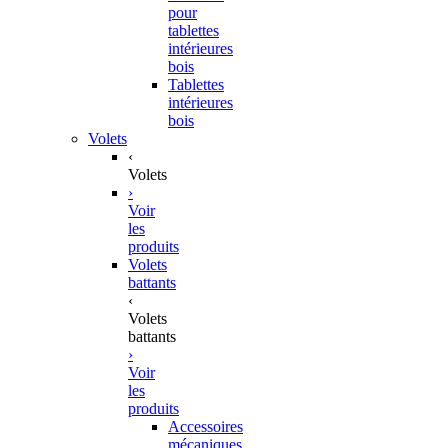
pour
tablettes
intérieures
bois
Tablettes
intérieures
bois
Volets
‹
Volets
›
Voir
les
produits
Volets
battants
‹
Volets
battants
›
Voir
les
produits
Accessoires
mécaniques