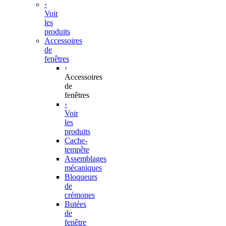
›
Voir
les
produits
Accessoires
de
fenêtres
‹
Accessoires
de
fenêtres
›
Voir
les
produits
Cache-
tempête
Assemblages
mécaniques
Bloqueurs
de
crémones
Butées
de
fenêtre