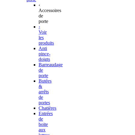
‹
Accessoires
de
porte
›
Voir
les
produits
Anti
pince-
doigts
Barreaudage
de
porte
Butées
&
arrêts
de
portes
Chatières
Entrées
de
boite
aux