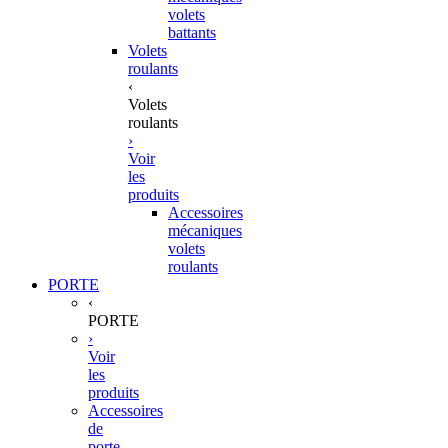
volets
battants
Volets
roulants
‹
Volets
roulants
›
Voir
les
produits
Accessoires
mécaniques
volets
roulants
PORTE
‹
PORTE
›
Voir
les
produits
Accessoires
de
porte