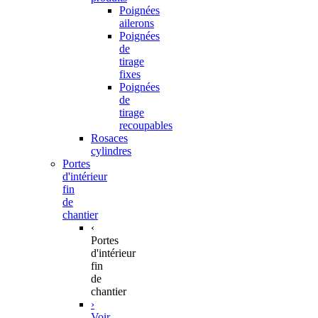
Poignées
ailerons
Poignées
de
tirage
fixes
Poignées
de
tirage
recoupables
Rosaces
cylindres
Portes
d'intérieur
fin
de
chantier
‹
Portes
d'intérieur
fin
de
chantier
›
Voir