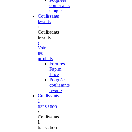
Poignées
coulissants
simples
Coulissants
levants
‹
Coulissants
levants
›
Voir
les
produits
Ferrures
Fapim
Luce
Poignées
coulissants
levants
Coulissants
à
translation
‹
Coulissants
à
translation