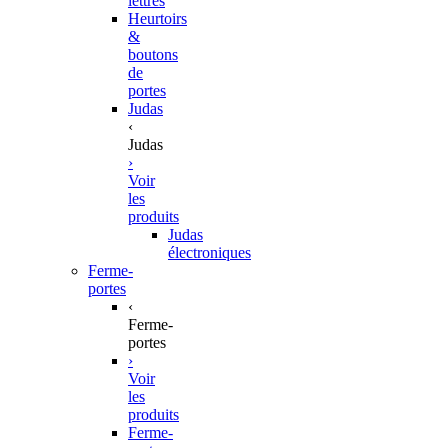
lettres
Heurtoirs
&
boutons
de
portes
Judas
‹
Judas
›
Voir
les
produits
Judas
électroniques
Ferme-
portes
‹
Ferme-
portes
›
Voir
les
produits
Ferme-