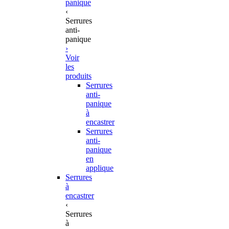
panique
‹
Serrures
anti-
panique
›
Voir
les
produits
Serrures
anti-
panique
à
encastrer
Serrures
anti-
panique
en
applique
Serrures
à
encastrer
‹
Serrures
à