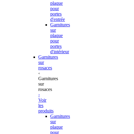
plaque
pour
portes
d'entrée
Garnitures
sur
plaque
pour
portes
d'intérieur
Garnitures
sur
rosaces
‹
Garnitures
sur
rosaces
›
Voir
les
produits
Garnitures
sur
plaque
pour