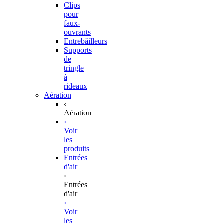
Clips
pour
faux-
ouvrants
Entrebâilleurs
Supports
de
tringle
à
rideaux
Aération
‹
Aération
›
Voir
les
produits
Entrées
d'air
‹
Entrées
d'air
›
Voir
les