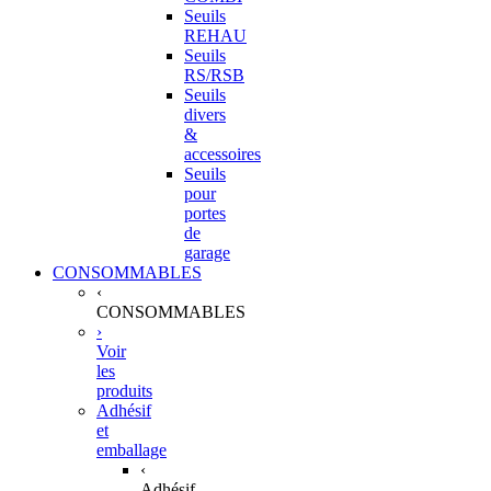
Seuils
REHAU
Seuils
RS/RSB
Seuils
divers
&
accessoires
Seuils
pour
portes
de
garage
CONSOMMABLES
‹
CONSOMMABLES
›
Voir
les
produits
Adhésif
et
emballage
‹
Adhésif