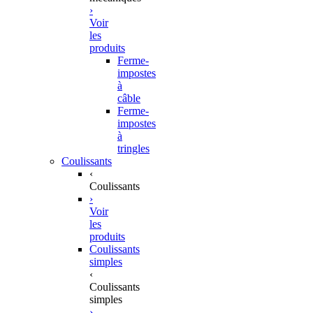
›
Voir
les
produits
Ferme-
impostes
à
câble
Ferme-
impostes
à
tringles
Coulissants
‹
Coulissants
›
Voir
les
produits
Coulissants
simples
‹
Coulissants
simples
›