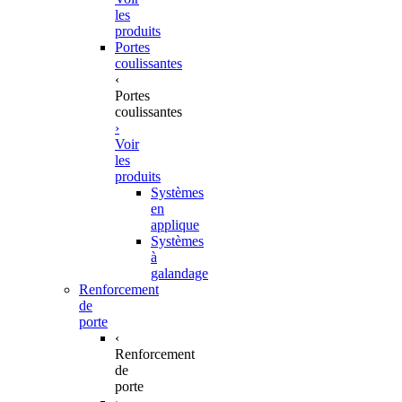
les
produits
Portes
coulissantes
‹
Portes
coulissantes
›
Voir
les
produits
Systèmes
en
applique
Systèmes
à
galandage
Renforcement
de
porte
‹
Renforcement
de
porte