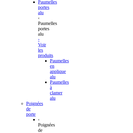
Paumelles
portes
alu
‹
Paumelles
portes
alu
›
Voir
les
produits
Paumelles
en
applique
alu
Paumelles
à
clamer
alu
Poignées
de
porte
‹
Poignées
de