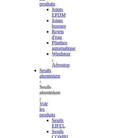
produits
Joints
EPDM
Joints
brosses
Rejets
d'eau
Plinthes
automatique
Windstop
-
Aérostop
Seuils
aluminium
‹
Seuils
aluminium
›
Voir
les
produits
Seuils
EIFEL
Seuils
COMBI