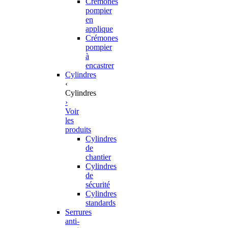
Crémones
pompier
en
applique
Crémones
pompier
à
encastrer
Cylindres
‹
Cylindres
›
Voir
les
produits
Cylindres
de
chantier
Cylindres
de
sécurité
Cylindres
standards
Serrures
anti-