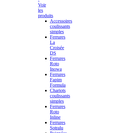
Voir
les
produits
Accessoires
coulissants
simples
Ferrures
La
Croisée
DS
Ferrures
Roto
Inowa
Ferrures
Fapim
Formula
Chariots
coulissants
simples
Ferrures
Roto
Inline
Ferrures
Sotralu