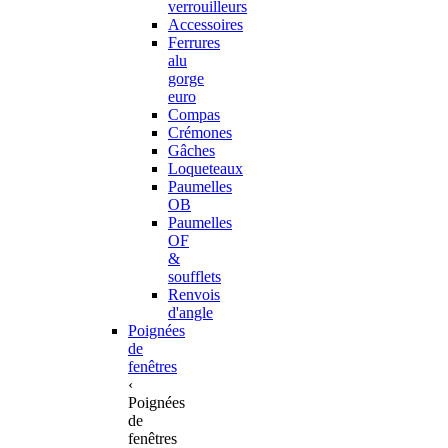
verrouilleurs
Accessoires
Ferrures
alu
gorge
euro
Compas
Crémones
Gâches
Loqueteaux
Paumelles
OB
Paumelles
OF
&
soufflets
Renvois
d'angle
Poignées
de
fenêtres
‹
Poignées
de
fenêtres