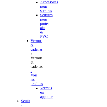
Accessoires
pour
serrures
Serrures
pour
portes
alu
&
PVC
Verrous
&
cadenas
‹
Verrous
&
cadenas
›
Voir
les
produits
Verrous
en
applique
Seuils
-