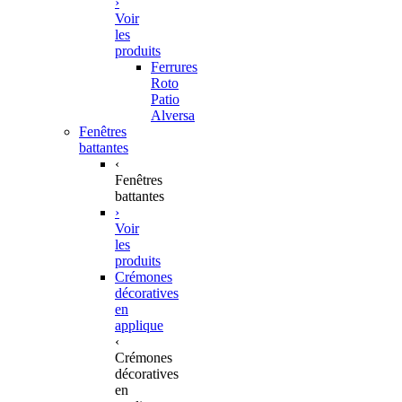
›
Voir
les
produits
Ferrures
Roto
Patio
Alversa
Fenêtres
battantes
‹
Fenêtres
battantes
›
Voir
les
produits
Crémones
décoratives
en
applique
‹
Crémones
décoratives
en