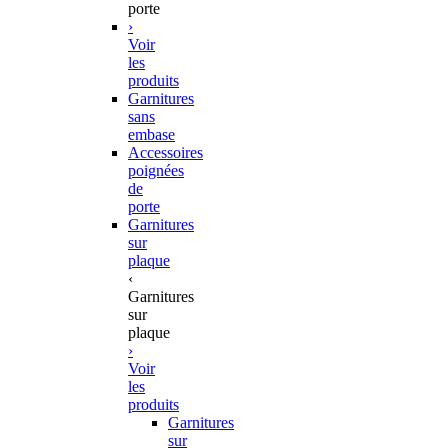
porte
›
Voir
les
produits
Garnitures
sans
embase
Accessoires
poignées
de
porte
Garnitures
sur
plaque
‹
Garnitures
sur
plaque
›
Voir
les
produits
Garnitures
sur