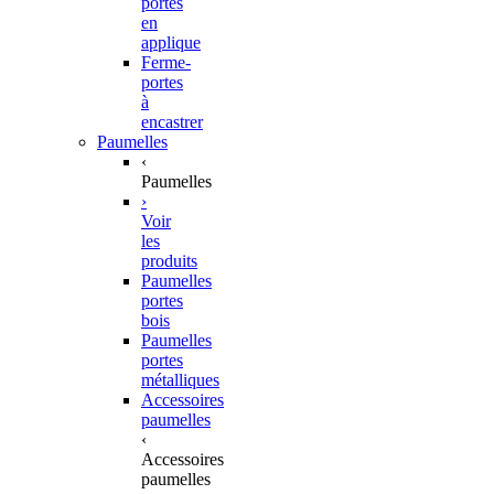
portes
en
applique
Ferme-
portes
à
encastrer
Paumelles
‹
Paumelles
›
Voir
les
produits
Paumelles
portes
bois
Paumelles
portes
métalliques
Accessoires
paumelles
‹
Accessoires
paumelles