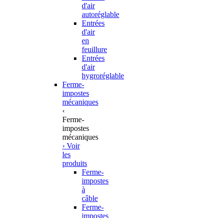
d'air
autoréglable
Entrées
d'air
en
feuillure
Entrées
d'air
hygroréglable
Ferme-
impostes
mécaniques
‹
Ferme-
impostes
mécaniques
› Voir
les
produits
Ferme-
impostes
à
câble
Ferme-
impostes