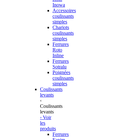
Inowa
Accessoires
coulissants
simples
Chariots
coulissants
simples
Ferrures
Roto
Inline
Ferrures
Sotralu
Poignées
coulissants
simples
Coulissants
levants
‹
Coulissants
levants
› Voir
les
produits
Ferrures
Fapim