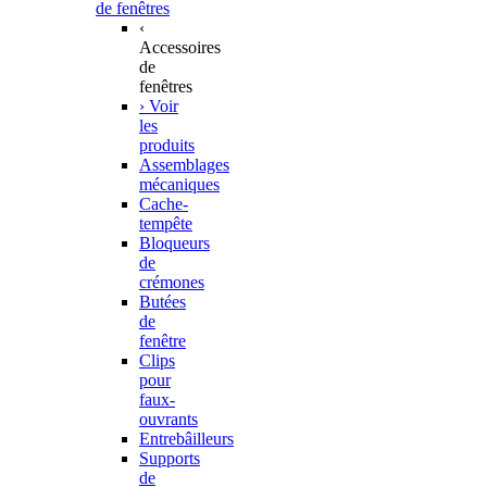
de fenêtres
‹
Accessoires
de
fenêtres
› Voir
les
produits
Assemblages
mécaniques
Cache-
tempête
Bloqueurs
de
crémones
Butées
de
fenêtre
Clips
pour
faux-
ouvrants
Entrebâilleurs
Supports
de