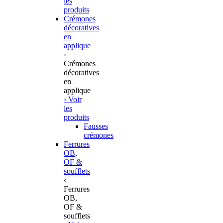
les
produits
Crémones
décoratives
en
applique
‹
Crémones
décoratives
en
applique
› Voir
les
produits
Fausses
crémones
Ferrures
OB,
OF &
soufflets
‹
Ferrures
OB,
OF &
soufflets