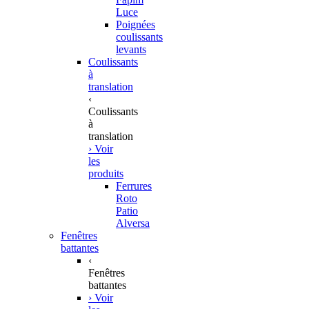
Luce
Poignées
coulissants
levants
Coulissants
à
translation
‹
Coulissants
à
translation
› Voir
les
produits
Ferrures
Roto
Patio
Alversa
Fenêtres
battantes
‹
Fenêtres
battantes
› Voir