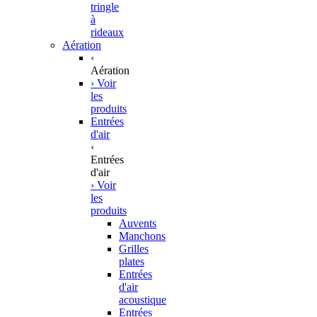
tringle
à
rideaux
Aération
‹
Aération
› Voir
les
produits
Entrées
d'air
‹
Entrées
d'air
› Voir
les
produits
Auvents
Manchons
Grilles
plates
Entrées
d'air
acoustique
Entrées