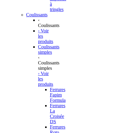
à
tringles
Coulissants
‹
Coulissants
› Voir
les
produits
Coulissants
simples
‹
Coulissants
simples
› Voir
les
produits
Ferrures
Fapim
Formula
Ferrures
La
Croisée
DS
Ferrures
Roto