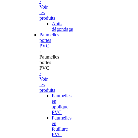
›
Voir
les
produits
Anti-
dégondage
Paumelles
portes
PVC
‹
Paumelles
portes
PVC
›
Voir
les
produits
Paumelles
en
applique
PVC
Paumelles
en
feuillure
PVC