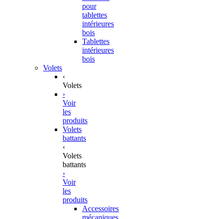
pour
tablettes
intérieures
bois
Tablettes
intérieures
bois
Volets
‹
Volets
›
Voir
les
produits
Volets
battants
‹
Volets
battants
›
Voir
les
produits
Accessoires
mécaniques