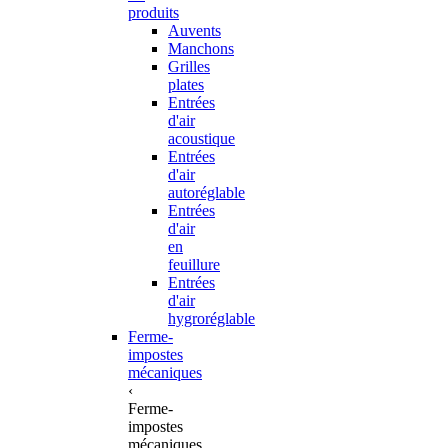
produits
Auvents
Manchons
Grilles
plates
Entrées
d'air
acoustique
Entrées
d'air
autoréglable
Entrées
d'air
en
feuillure
Entrées
d'air
hygroréglable
Ferme-
impostes
mécaniques
‹
Ferme-
impostes
mécaniques