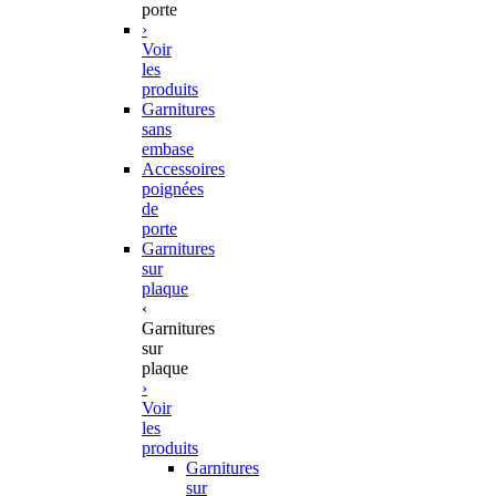
porte
›
Voir
les
produits
Garnitures
sans
embase
Accessoires
poignées
de
porte
Garnitures
sur
plaque
‹
Garnitures
sur
plaque
›
Voir
les
produits
Garnitures
sur