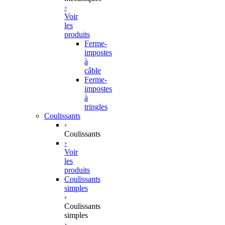
›
Voir
les
produits
Ferme-
impostes
à
câble
Ferme-
impostes
à
tringles
Coulissants
‹
Coulissants
›
Voir
les
produits
Coulissants
simples
‹
Coulissants
simples
›