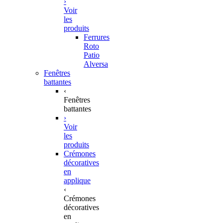
›
Voir
les
produits
Ferrures
Roto
Patio
Alversa
Fenêtres
battantes
‹
Fenêtres
battantes
›
Voir
les
produits
Crémones
décoratives
en
applique
‹
Crémones
décoratives
en