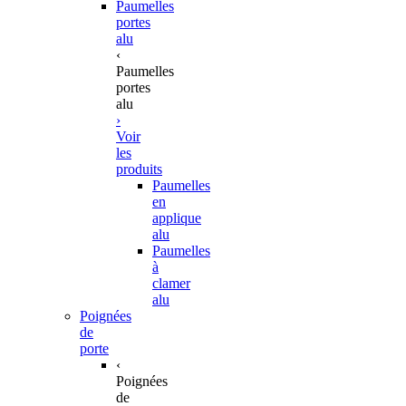
Paumelles
portes
alu
‹
Paumelles
portes
alu
›
Voir
les
produits
Paumelles
en
applique
alu
Paumelles
à
clamer
alu
Poignées
de
porte
‹
Poignées
de