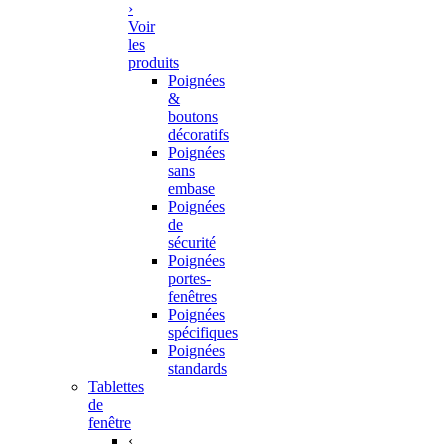
›
Voir
les
produits
Poignées
&
boutons
décoratifs
Poignées
sans
embase
Poignées
de
sécurité
Poignées
portes-
fenêtres
Poignées
spécifiques
Poignées
standards
Tablettes
de
fenêtre
‹