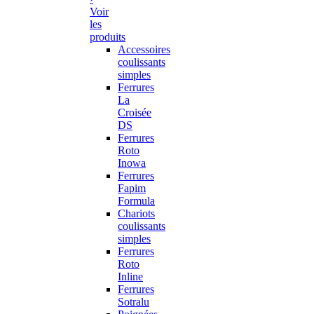
Voir
les
produits
Accessoires
coulissants
simples
Ferrures
La
Croisée
DS
Ferrures
Roto
Inowa
Ferrures
Fapim
Formula
Chariots
coulissants
simples
Ferrures
Roto
Inline
Ferrures
Sotralu