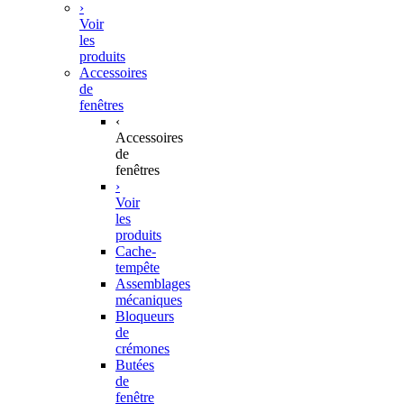
›
Voir
les
produits
Accessoires
de
fenêtres
‹
Accessoires
de
fenêtres
›
Voir
les
produits
Cache-
tempête
Assemblages
mécaniques
Bloqueurs
de
crémones
Butées
de
fenêtre