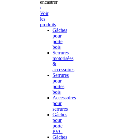
encastrer
›
Voir
les
produits
Gâches
pour
porte
bois
Serrures
motorisées
&
accessoires
Serrures
pour
portes
bois
Accessoires
pour
serrures
Gâches
pour
porte
PVC
Gâches