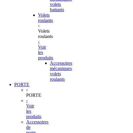
volets
battants
Volets
roulants
‹
Volets
roulants
›
Voir
les
produits
Accessoires
mécaniques
volets
roulants
PORTE
‹
PORTE
›
Voir
les
produits
Accessoires
de
porte