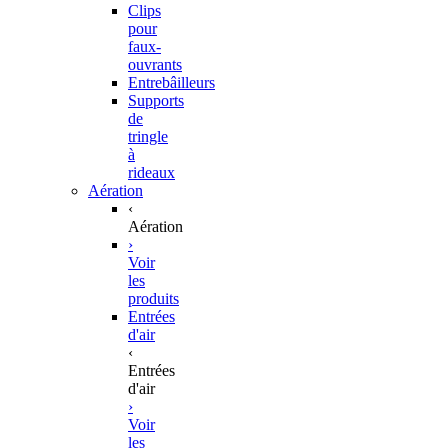
Clips
pour
faux-
ouvrants
Entrebâilleurs
Supports
de
tringle
à
rideaux
Aération
‹
Aération
›
Voir
les
produits
Entrées
d'air
‹
Entrées
d'air
›
Voir
les