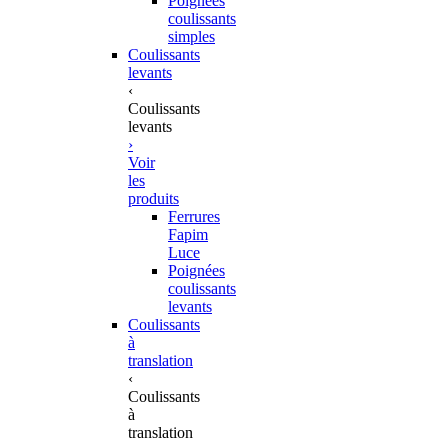
Poignées
coulissants
simples
Coulissants
levants
‹
Coulissants
levants
›
Voir
les
produits
Ferrures
Fapim
Luce
Poignées
coulissants
levants
Coulissants
à
translation
‹
Coulissants
à
translation