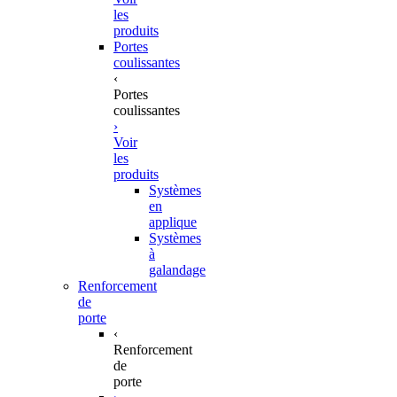
les
produits
Portes
coulissantes
‹
Portes
coulissantes
›
Voir
les
produits
Systèmes
en
applique
Systèmes
à
galandage
Renforcement
de
porte
‹
Renforcement
de
porte