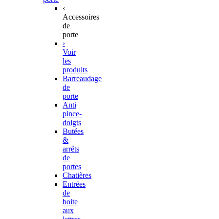
‹
Accessoires
de
porte
›
Voir
les
produits
Barreaudage
de
porte
Anti
pince-
doigts
Butées
&
arrêts
de
portes
Chatières
Entrées
de
boite
aux