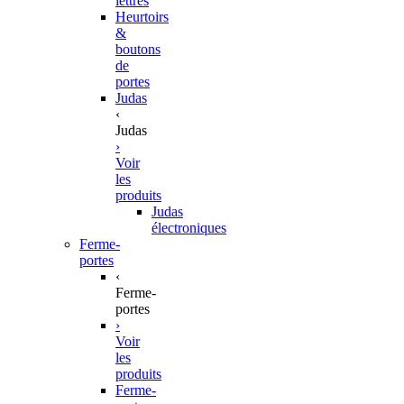
lettres
Heurtoirs
&
boutons
de
portes
Judas
‹
Judas
›
Voir
les
produits
Judas
électroniques
Ferme-
portes
‹
Ferme-
portes
›
Voir
les
produits
Ferme-