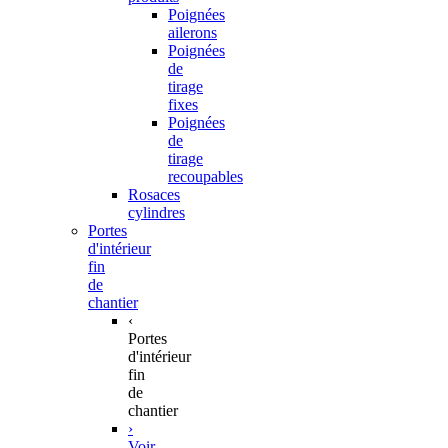
Poignées
ailerons
Poignées
de
tirage
fixes
Poignées
de
tirage
recoupables
Rosaces
cylindres
Portes
d'intérieur
fin
de
chantier
‹
Portes
d'intérieur
fin
de
chantier
›
Voir