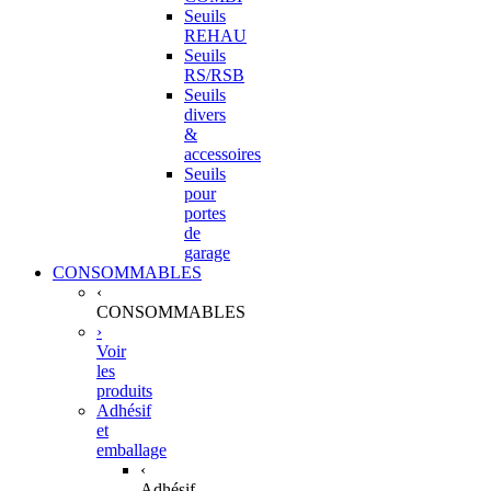
Seuils
REHAU
Seuils
RS/RSB
Seuils
divers
&
accessoires
Seuils
pour
portes
de
garage
CONSOMMABLES
‹
CONSOMMABLES
›
Voir
les
produits
Adhésif
et
emballage
‹
Adhésif