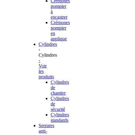
Crémones
pompier
à
encastrer
Crémones
pompier
en
applique
Cylindres
‹
Cylindres
›
Voir
les
produits
Cylindres
de
chantier
Cylindres
de
sécurité
Cylindres
standards
Serrures
anti-