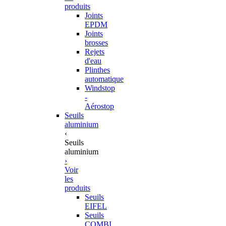
produits
Joints
EPDM
Joints
brosses
Rejets
d'eau
Plinthes
automatique
Windstop
-
Aérostop
Seuils
aluminium
‹
Seuils
aluminium
›
Voir
les
produits
Seuils
EIFEL
Seuils
COMBI