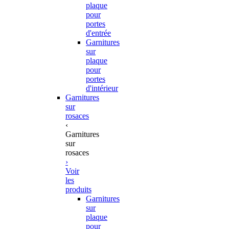
plaque
pour
portes
d'entrée
Garnitures
sur
plaque
pour
portes
d'intérieur
Garnitures
sur
rosaces
‹
Garnitures
sur
rosaces
›
Voir
les
produits
Garnitures
sur
plaque
pour