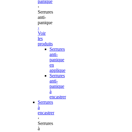
panique
‹
Serrures
anti-
panique
›
Voir
les
produits
Serrures
anti-
panique
en
applique
Serrures
anti-
panique
à
encastrer
Serrures
à
encastrer
‹
Serrures
à