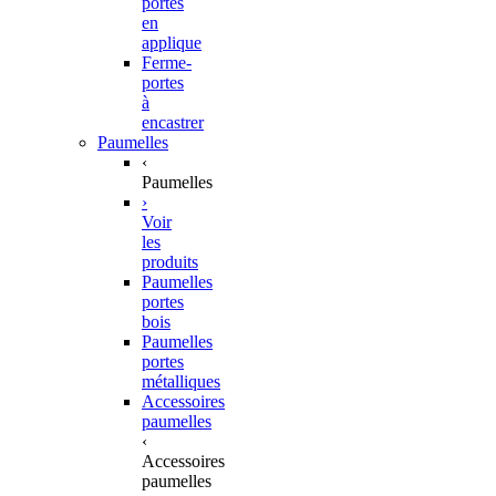
portes
en
applique
Ferme-
portes
à
encastrer
Paumelles
‹
Paumelles
›
Voir
les
produits
Paumelles
portes
bois
Paumelles
portes
métalliques
Accessoires
paumelles
‹
Accessoires
paumelles