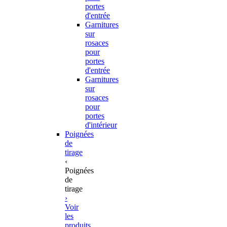
portes
d'entrée
Garnitures
sur
rosaces
pour
portes
d'entrée
Garnitures
sur
rosaces
pour
portes
d'intérieur
Poignées
de
tirage
‹
Poignées
de
tirage
›
Voir
les
produits