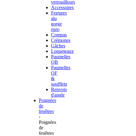
verrouilleurs
Accessoires
Ferrures
alu
gorge
euro
Compas
Crémones
Gâches
Loqueteaux
Paumelles
OB
Paumelles
OF
&
soufflets
Renvois
d'angle
Poignées
de
fenêtres
‹
Poignées
de
fenêtres