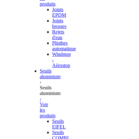
produits
Joints
EPDM
Joints
brosses
Rejets
d'eau
Plinthes
automatique
Windstop
-
Aérostop
Seuils
aluminium
‹
Seuils
aluminium
›
Voir
les
produits
Seuils
EIFEL
Seuils
COMBI