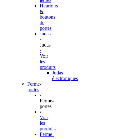
lettres
Heurtoirs
&
boutons
de
portes
Judas
‹
Judas
›
Voir
les
produits
Judas
électroniques
Ferme-
portes
‹
Ferme-
portes
›
Voir
les
produits
Ferme-