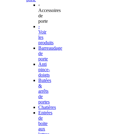
‹
Accessoires
de
porte
›
Voir
les
produits
Barreaudage
de
porte
Anti
pince-
doigts
Butées
&
arrêts
de
portes
Chatières
Entrées
de
boite
aux