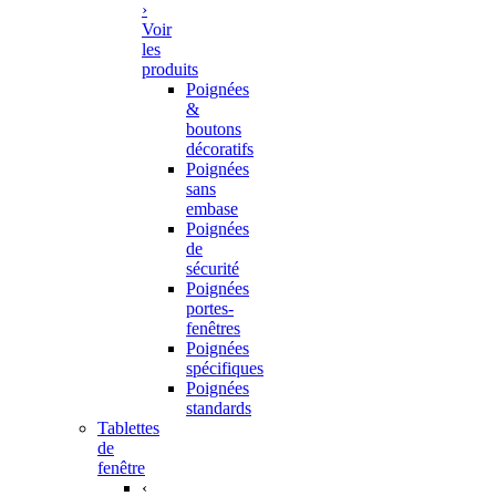
›
Voir
les
produits
Poignées
&
boutons
décoratifs
Poignées
sans
embase
Poignées
de
sécurité
Poignées
portes-
fenêtres
Poignées
spécifiques
Poignées
standards
Tablettes
de
fenêtre
‹