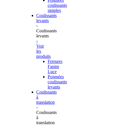
Poignées
coulissants
simples
Coulissants
levants
‹
Coulissants
levants
›
Voir
les
produits
Ferrures
Fapim
Luce
Poignées
coulissants
levants
Coulissants
à
translation
‹
Coulissants
à
translation