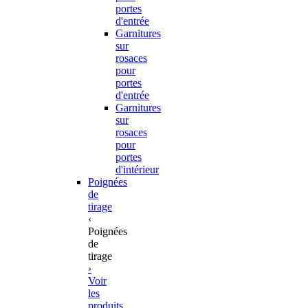
portes
d'entrée
Garnitures
sur
rosaces
pour
portes
d'entrée
Garnitures
sur
rosaces
pour
portes
d'intérieur
Poignées
de
tirage
‹
Poignées
de
tirage
›
Voir
les
produits