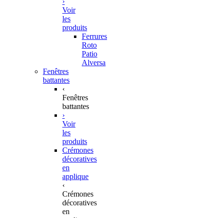
›
Voir
les
produits
Ferrures
Roto
Patio
Alversa
Fenêtres
battantes
‹
Fenêtres
battantes
›
Voir
les
produits
Crémones
décoratives
en
applique
‹
Crémones
décoratives
en