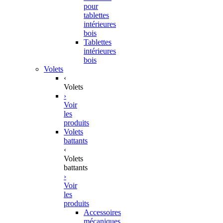
pour
tablettes
intérieures
bois
Tablettes
intérieures
bois
Volets
‹
Volets
›
Voir
les
produits
Volets
battants
‹
Volets
battants
›
Voir
les
produits
Accessoires
mécaniques