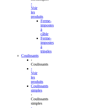
›
Voir
les
produits
Ferme-
impostes
à
câble
Ferme-
impostes
à
tringles
Coulissants
‹
Coulissants
›
Voir
les
produits
Coulissants
simples
‹
Coulissants
simples
›