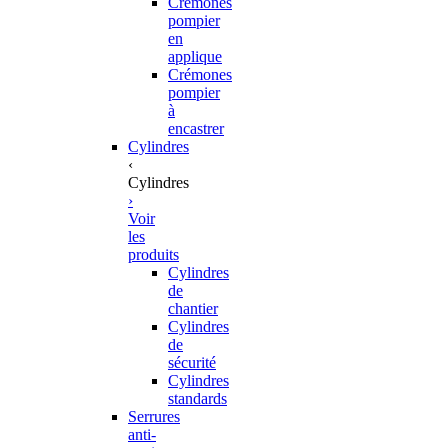
Crémones
pompier
en
applique
Crémones
pompier
à
encastrer
Cylindres
‹
Cylindres
›
Voir
les
produits
Cylindres
de
chantier
Cylindres
de
sécurité
Cylindres
standards
Serrures
anti-