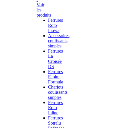
Voir
les
produits
Ferrures
Roto
Inowa
Accessoires
coulissants
simples
Ferrures
La
Croisée
DS
Ferrures
Fapim
Formula
Chariots
coulissants
simples
Ferrures
Roto
Inline
Ferrures
Sotralu