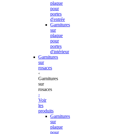
plaque
pour
portes
d'entrée
Garnitures
sur
plaque
pour
portes
d'intérieur
Garnitures
sur
rosaces
‹
Garnitures
sur
rosaces
›
Voir
les
produits
Garnitures
sur
plaque
pour