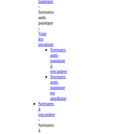
panique
‹
Serrures
anti-
panique
›
Voir
les
produits
Serrures
anti-
panique
à
encastrer
Serrures
anti-
panique
en
applique
Serrures
à
encastrer
‹
Serrures
à