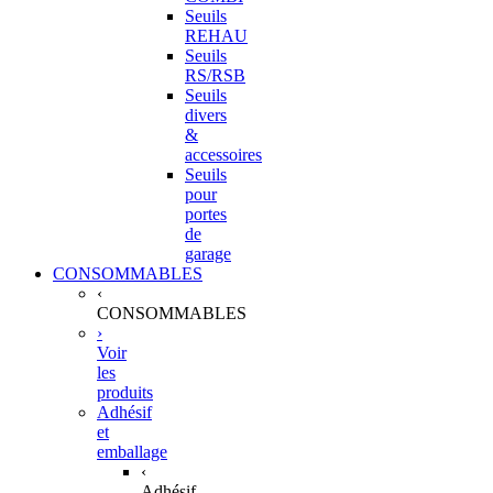
Seuils
REHAU
Seuils
RS/RSB
Seuils
divers
&
accessoires
Seuils
pour
portes
de
garage
CONSOMMABLES
‹
CONSOMMABLES
›
Voir
les
produits
Adhésif
et
emballage
‹
Adhésif