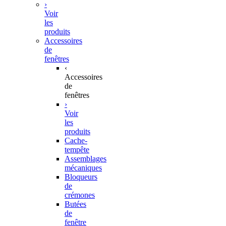
›
Voir
les
produits
Accessoires
de
fenêtres
‹
Accessoires
de
fenêtres
›
Voir
les
produits
Cache-
tempête
Assemblages
mécaniques
Bloqueurs
de
crémones
Butées
de
fenêtre