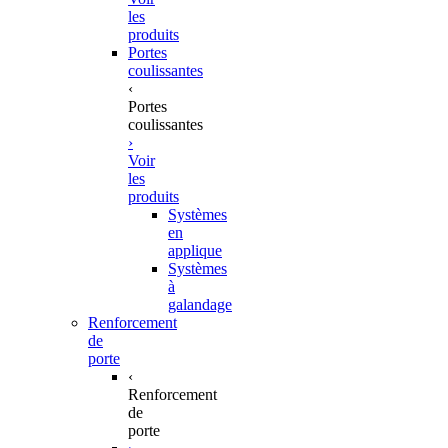
les
produits
Portes
coulissantes
‹
Portes
coulissantes
›
Voir
les
produits
Systèmes
en
applique
Systèmes
à
galandage
Renforcement
de
porte
‹
Renforcement
de
porte