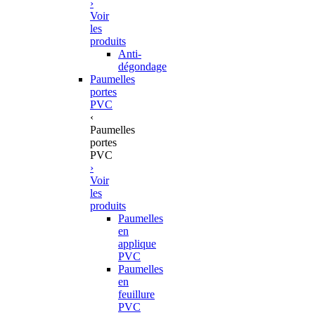
›
Voir
les
produits
Anti-
dégondage
Paumelles
portes
PVC
‹
Paumelles
portes
PVC
›
Voir
les
produits
Paumelles
en
applique
PVC
Paumelles
en
feuillure
PVC