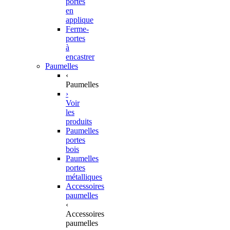
portes
en
applique
Ferme-
portes
à
encastrer
Paumelles
‹
Paumelles
›
Voir
les
produits
Paumelles
portes
bois
Paumelles
portes
métalliques
Accessoires
paumelles
‹
Accessoires
paumelles