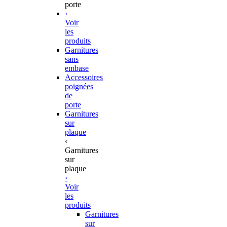
porte
›
Voir
les
produits
Garnitures
sans
embase
Accessoires
poignées
de
porte
Garnitures
sur
plaque
‹
Garnitures
sur
plaque
›
Voir
les
produits
Garnitures
sur