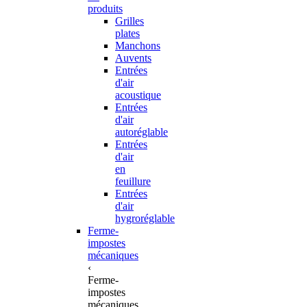
produits
Grilles
plates
Manchons
Auvents
Entrées
d'air
acoustique
Entrées
d'air
autoréglable
Entrées
d'air
en
feuillure
Entrées
d'air
hygroréglable
Ferme-
impostes
mécaniques
‹
Ferme-
impostes
mécaniques