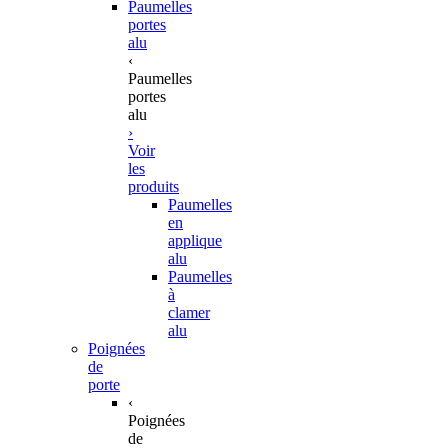
Paumelles
portes
alu
‹
Paumelles
portes
alu
›
Voir
les
produits
Paumelles
en
applique
alu
Paumelles
à
clamer
alu
Poignées
de
porte
‹
Poignées
de