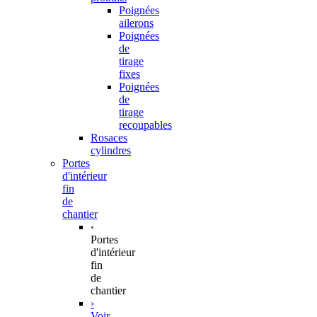
Poignées
ailerons
Poignées
de
tirage
fixes
Poignées
de
tirage
recoupables
Rosaces
cylindres
Portes
d'intérieur
fin
de
chantier
‹
Portes
d'intérieur
fin
de
chantier
›
Voir