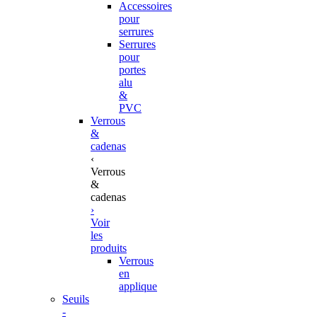
Accessoires
pour
serrures
Serrures
pour
portes
alu
&
PVC
Verrous
&
cadenas
‹
Verrous
&
cadenas
›
Voir
les
produits
Verrous
en
applique
Seuils
-