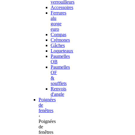
verrouilleurs
Accessoires
Ferrures
alu
gorge
euro
Compas
Crémones
Gâches
Loqueteaux
Paumelles
OB
Paumelles
OF
&
soufflets
Renvois
d'angle
Poignées
de
fenêtres
‹
Poignées
de
fenêtres