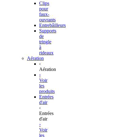
Clips
pour
faux-
ouvrants
Entrebâilleurs
Supports
de
tringle
à
rideaux
Aération
‹
Aération
›
Voir
les
produits
Entrées
d'air
‹
Entrées
d'air
›
Voir
les