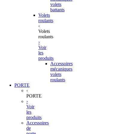
volets
battants
Volets
roulants
‹
Volets
roulants
›
Voir
les
produits
Accessoires
mécaniques
volets
roulants
PORTE
‹
PORTE
›
Voir
les
produits
Accessoires
de
porte