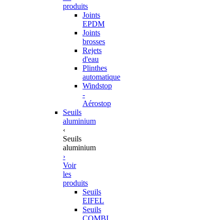
produits
Joints
EPDM
Joints
brosses
Rejets
d'eau
Plinthes
automatique
Windstop
-
Aérostop
Seuils
aluminium
‹
Seuils
aluminium
›
Voir
les
produits
Seuils
EIFEL
Seuils
COMBI