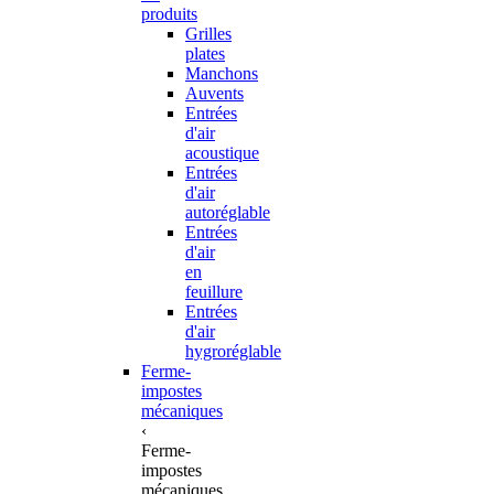
produits
Grilles
plates
Manchons
Auvents
Entrées
d'air
acoustique
Entrées
d'air
autoréglable
Entrées
d'air
en
feuillure
Entrées
d'air
hygroréglable
Ferme-
impostes
mécaniques
‹
Ferme-
impostes
mécaniques