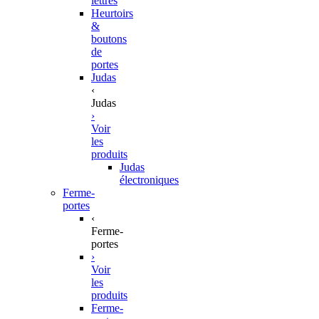
lettres
Heurtoirs
&
boutons
de
portes
Judas
‹
Judas
›
Voir
les
produits
Judas
électroniques
Ferme-
portes
‹
Ferme-
portes
›
Voir
les
produits
Ferme-