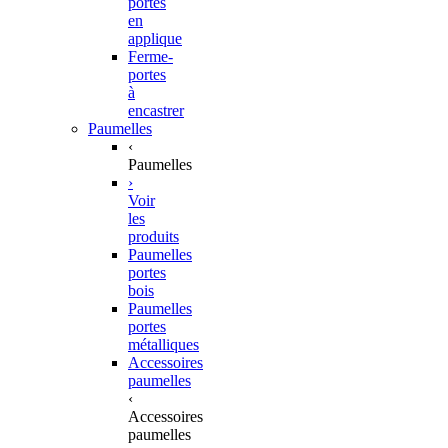
portes
en
applique
Ferme-
portes
à
encastrer
Paumelles
‹
Paumelles
›
Voir
les
produits
Paumelles
portes
bois
Paumelles
portes
métalliques
Accessoires
paumelles
‹
Accessoires
paumelles