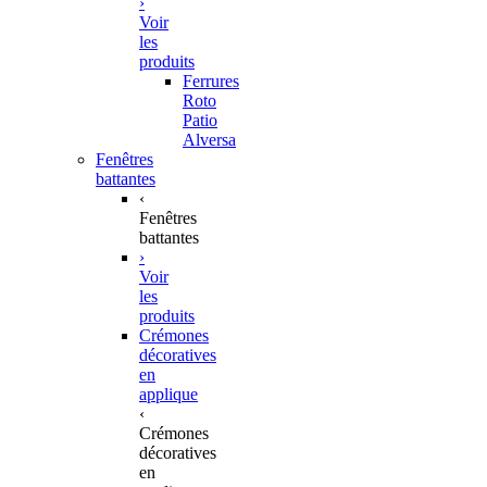
›
Voir
les
produits
Ferrures
Roto
Patio
Alversa
Fenêtres
battantes
‹
Fenêtres
battantes
›
Voir
les
produits
Crémones
décoratives
en
applique
‹
Crémones
décoratives
en