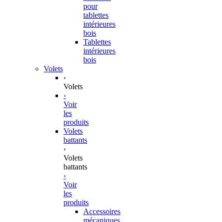
pour
tablettes
intérieures
bois
Tablettes
intérieures
bois
Volets
‹
Volets
›
Voir
les
produits
Volets
battants
‹
Volets
battants
›
Voir
les
produits
Accessoires
mécaniques