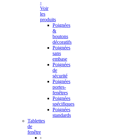
›
Voir
les
produits
Poignées
&
boutons
décoratifs
Poignées
sans
embase
Poignées
de
sécurité
Poignées
portes-
fenêtres
Poignées
spécifiques
Poignées
standards
Tablettes
de
fenêtre
‹