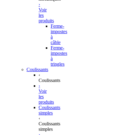
›
Voir
les
produits
Ferme-
impostes
à
câble
Ferme-
impostes
à
tringles
Coulissants
‹
Coulissants
›
Voir
les
produits
Coulissants
simples
‹
Coulissants
simples
›