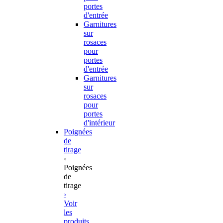
portes
d'entrée
Garnitures
sur
rosaces
pour
portes
d'entrée
Garnitures
sur
rosaces
pour
portes
d'intérieur
Poignées
de
tirage
‹
Poignées
de
tirage
›
Voir
les
produits