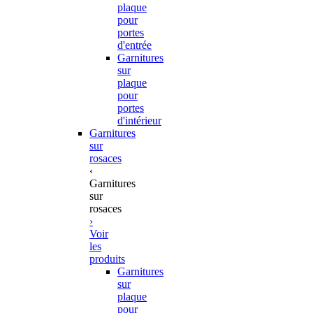
plaque
pour
portes
d'entrée
Garnitures
sur
plaque
pour
portes
d'intérieur
Garnitures
sur
rosaces
‹
Garnitures
sur
rosaces
›
Voir
les
produits
Garnitures
sur
plaque
pour