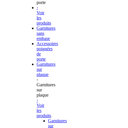
porte
›
Voir
les
produits
Garnitures
sans
embase
Accessoires
poignées
de
porte
Garnitures
sur
plaque
‹
Garnitures
sur
plaque
›
Voir
les
produits
Garnitures
sur