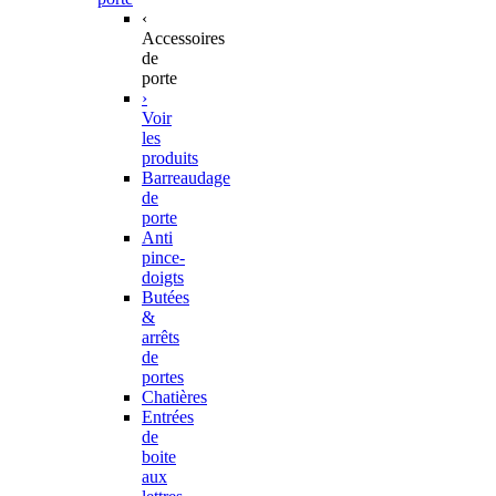
‹
Accessoires
de
porte
›
Voir
les
produits
Barreaudage
de
porte
Anti
pince-
doigts
Butées
&
arrêts
de
portes
Chatières
Entrées
de
boite
aux