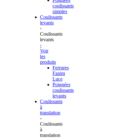
Poignées
coulissants
simples
Coulissants
levants
‹
Coulissants
levants
›
Voir
les
produits
Ferrures
Fapim
Luce
Poignées
coulissants
levants
Coulissants
à
translation
‹
Coulissants
à
translation