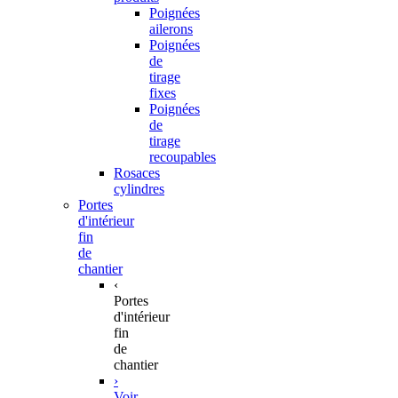
Poignées
ailerons
Poignées
de
tirage
fixes
Poignées
de
tirage
recoupables
Rosaces
cylindres
Portes
d'intérieur
fin
de
chantier
‹
Portes
d'intérieur
fin
de
chantier
›
Voir