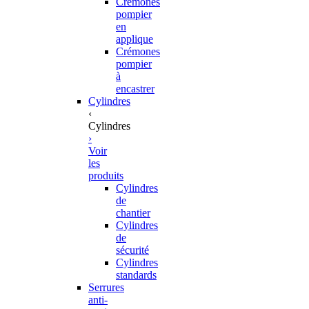
Crémones
pompier
en
applique
Crémones
pompier
à
encastrer
Cylindres
‹
Cylindres
›
Voir
les
produits
Cylindres
de
chantier
Cylindres
de
sécurité
Cylindres
standards
Serrures
anti-