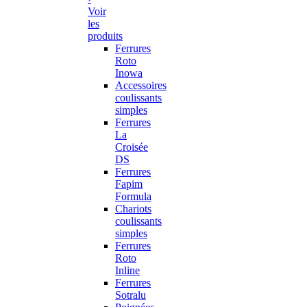
Voir
les
produits
Ferrures
Roto
Inowa
Accessoires
coulissants
simples
Ferrures
La
Croisée
DS
Ferrures
Fapim
Formula
Chariots
coulissants
simples
Ferrures
Roto
Inline
Ferrures
Sotralu