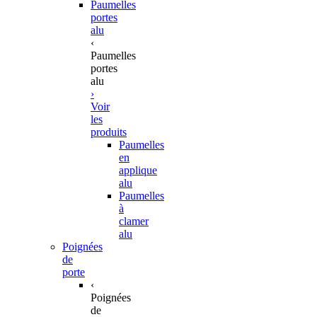
Paumelles
portes
alu
‹
Paumelles
portes
alu
›
Voir
les
produits
Paumelles
en
applique
alu
Paumelles
à
clamer
alu
Poignées
de
porte
‹
Poignées
de