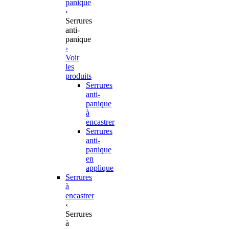
panique
‹
Serrures
anti-
panique
›
Voir
les
produits
Serrures
anti-
panique
à
encastrer
Serrures
anti-
panique
en
applique
Serrures
à
encastrer
‹
Serrures
à