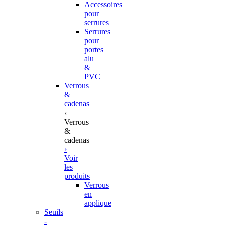
Accessoires
pour
serrures
Serrures
pour
portes
alu
&
PVC
Verrous
&
cadenas
‹
Verrous
&
cadenas
›
Voir
les
produits
Verrous
en
applique
Seuils
-