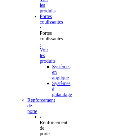
les
produits
Portes
coulissantes
‹
Portes
coulissantes
›
Voir
les
produits
Systèmes
en
applique
Systèmes
à
galandage
Renforcement
de
porte
‹
Renforcement
de
porte