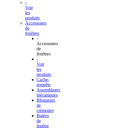
›
Voir
les
produits
Accessoires
de
fenêtres
‹
Accessoires
de
fenêtres
›
Voir
les
produits
Cache-
tempête
Assemblages
mécaniques
Bloqueurs
de
crémones
Butées
de
fenêtre