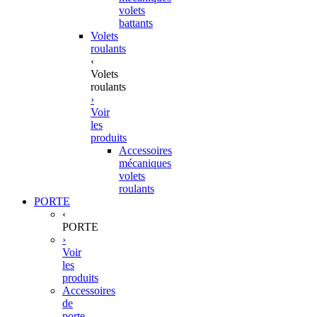
volets
battants
Volets
roulants
‹
Volets
roulants
›
Voir
les
produits
Accessoires
mécaniques
volets
roulants
PORTE
‹
PORTE
›
Voir
les
produits
Accessoires
de
porte