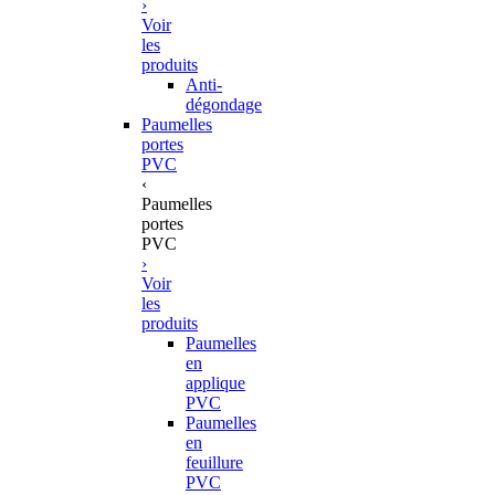
›
Voir
les
produits
Anti-
dégondage
Paumelles
portes
PVC
‹
Paumelles
portes
PVC
›
Voir
les
produits
Paumelles
en
applique
PVC
Paumelles
en
feuillure
PVC