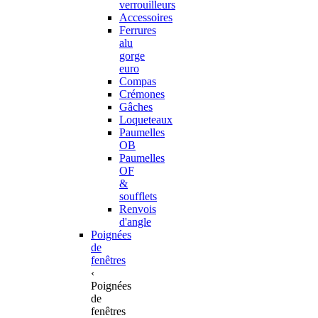
verrouilleurs
Accessoires
Ferrures
alu
gorge
euro
Compas
Crémones
Gâches
Loqueteaux
Paumelles
OB
Paumelles
OF
&
soufflets
Renvois
d'angle
Poignées
de
fenêtres
‹
Poignées
de
fenêtres