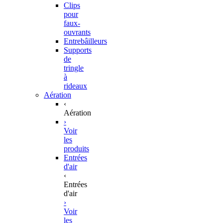
Clips
pour
faux-
ouvrants
Entrebâilleurs
Supports
de
tringle
à
rideaux
Aération
‹
Aération
›
Voir
les
produits
Entrées
d'air
‹
Entrées
d'air
›
Voir
les