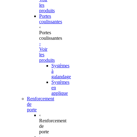
les
produits
Portes
coulissantes
‹
Portes
coulissantes
›
Voir
les
produits
Systèmes
à
galandage
Systèmes
en
applique
Renforcement
de
porte
‹
Renforcement
de
porte