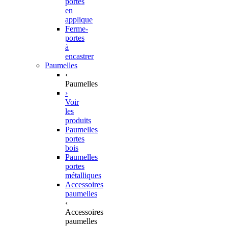
portes
en
applique
Ferme-
portes
à
encastrer
Paumelles
‹
Paumelles
›
Voir
les
produits
Paumelles
portes
bois
Paumelles
portes
métalliques
Accessoires
paumelles
‹
Accessoires
paumelles