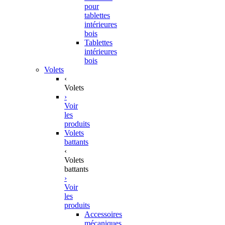
pour
tablettes
intérieures
bois
Tablettes
intérieures
bois
Volets
‹
Volets
›
Voir
les
produits
Volets
battants
‹
Volets
battants
›
Voir
les
produits
Accessoires
mécaniques