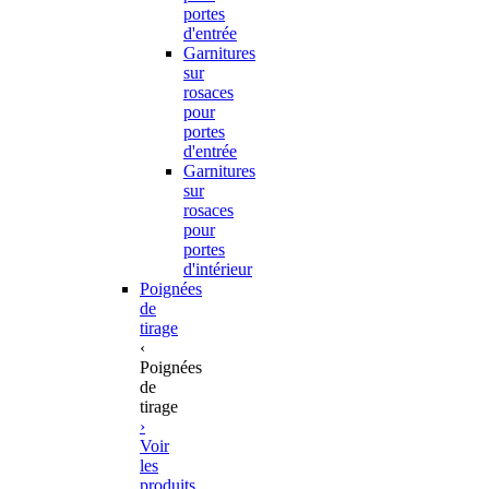
portes
d'entrée
Garnitures
sur
rosaces
pour
portes
d'entrée
Garnitures
sur
rosaces
pour
portes
d'intérieur
Poignées
de
tirage
‹
Poignées
de
tirage
›
Voir
les
produits