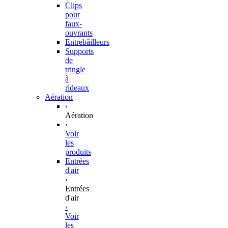
Clips
pour
faux-
ouvrants
Entrebâilleurs
Supports
de
tringle
à
rideaux
Aération
‹
Aération
›
Voir
les
produits
Entrées
d'air
‹
Entrées
d'air
›
Voir
les