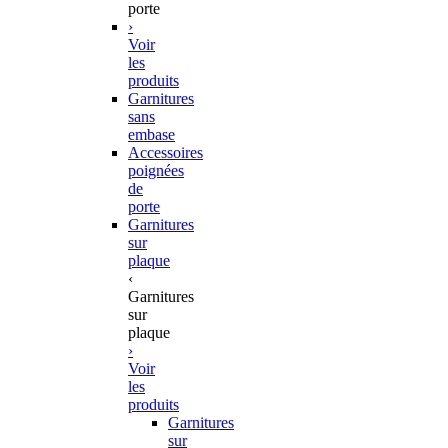
porte
›
Voir
les
produits
Garnitures
sans
embase
Accessoires
poignées
de
porte
Garnitures
sur
plaque
‹
Garnitures
sur
plaque
›
Voir
les
produits
Garnitures
sur