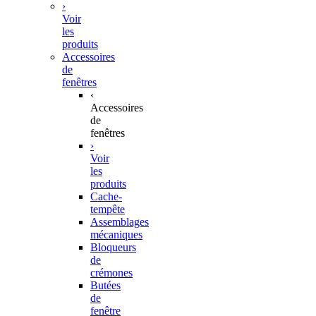
›
Voir
les
produits
Accessoires
de
fenêtres
‹
Accessoires
de
fenêtres
›
Voir
les
produits
Cache-
tempête
Assemblages
mécaniques
Bloqueurs
de
crémones
Butées
de
fenêtre