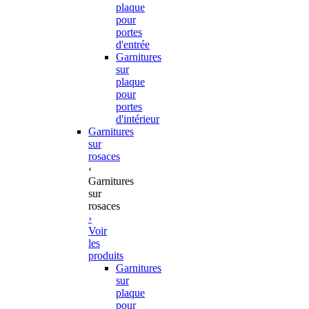
plaque
pour
portes
d'entrée
Garnitures
sur
plaque
pour
portes
d'intérieur
Garnitures
sur
rosaces
‹
Garnitures
sur
rosaces
›
Voir
les
produits
Garnitures
sur
plaque
pour