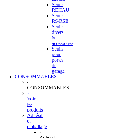
Seuils
REHAU
Seuils
RS/RSB
Seuils
divers
&
accessoires
Seuils
pour
portes
de
garage
CONSOMMABLES
‹
CONSOMMABLES
›
Voir
les
produits
Adhésif
et
emballage
‹
Adhésif