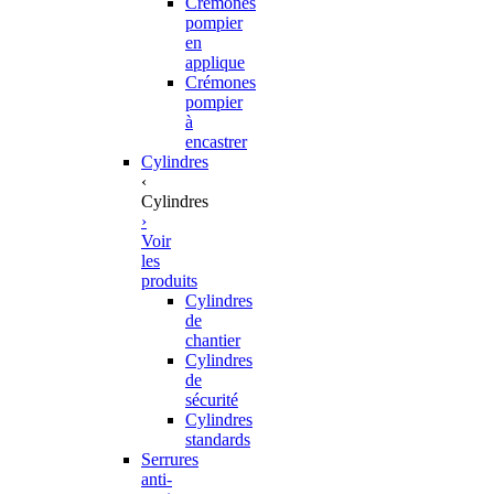
Crémones
pompier
en
applique
Crémones
pompier
à
encastrer
Cylindres
‹
Cylindres
›
Voir
les
produits
Cylindres
de
chantier
Cylindres
de
sécurité
Cylindres
standards
Serrures
anti-