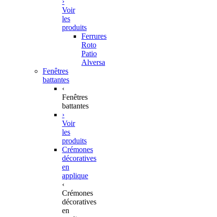
›
Voir
les
produits
Ferrures
Roto
Patio
Alversa
Fenêtres
battantes
‹
Fenêtres
battantes
›
Voir
les
produits
Crémones
décoratives
en
applique
‹
Crémones
décoratives
en