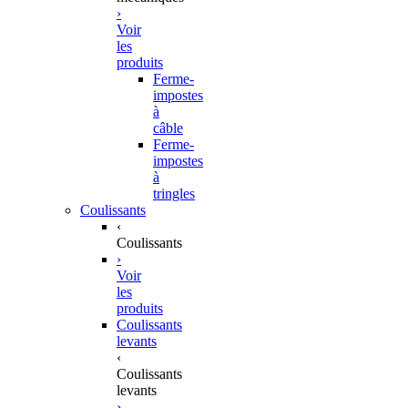
›
Voir
les
produits
Ferme-
impostes
à
câble
Ferme-
impostes
à
tringles
Coulissants
‹
Coulissants
›
Voir
les
produits
Coulissants
levants
‹
Coulissants
levants
›