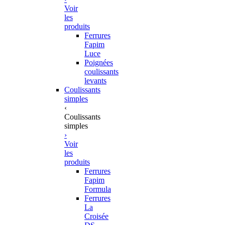
Voir
les
produits
Ferrures
Fapim
Luce
Poignées
coulissants
levants
Coulissants
simples
‹
Coulissants
simples
›
Voir
les
produits
Ferrures
Fapim
Formula
Ferrures
La
Croisée