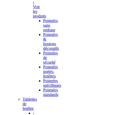
›
Voir
les
produits
Poignées
sans
embase
Poignées
&
boutons
décoratifs
Poignées
de
sécurité
Poignées
portes-
fenêtres
Poignées
spécifiques
Poignées
standards
Tablettes
de
fenêtre
‹