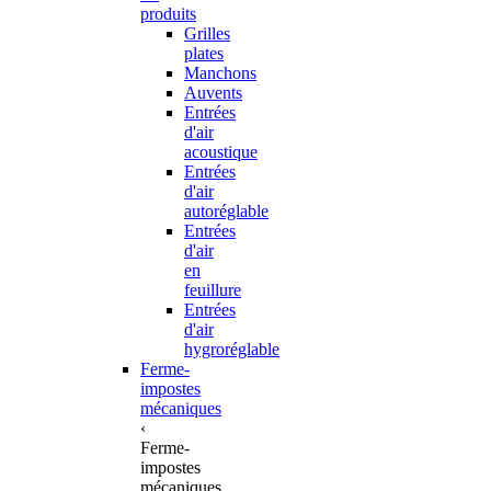
produits
Grilles
plates
Manchons
Auvents
Entrées
d'air
acoustique
Entrées
d'air
autoréglable
Entrées
d'air
en
feuillure
Entrées
d'air
hygroréglable
Ferme-
impostes
mécaniques
‹
Ferme-
impostes
mécaniques