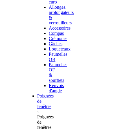
euro
Allonges,
prolongateurs
&
verrouilleurs
Accessoires
Compas
Crémones
Gâches
Loqueteaux
Paumelles
OB
Paumelles
OF
&
soufflets
Renvois
d'angle
Poignées
de
fenêtres
‹
Poignées
de
fenêtres