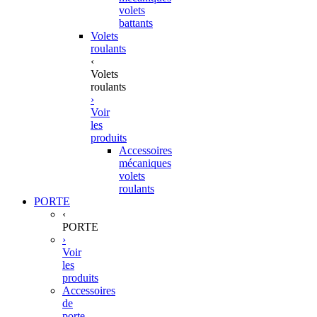
volets
battants
Volets
roulants
‹
Volets
roulants
›
Voir
les
produits
Accessoires
mécaniques
volets
roulants
PORTE
‹
PORTE
›
Voir
les
produits
Accessoires
de
porte