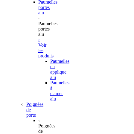
Paumelles
portes
alu
‹
Paumelles
portes
alu
›
Voir
les
produits
Paumelles
en
applique
alu
Paumelles
à
clamer
alu
Poignées
de
porte
‹
Poignées
de