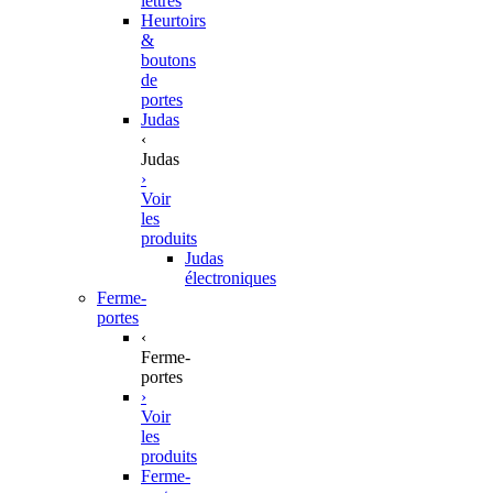
lettres
Heurtoirs
&
boutons
de
portes
Judas
‹
Judas
›
Voir
les
produits
Judas
électroniques
Ferme-
portes
‹
Ferme-
portes
›
Voir
les
produits
Ferme-