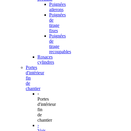
Poignées
ailerons
Poignées
de
tirage
fixes
Poignées
de
tirage
recoupables
Rosaces
cylindres
Portes
d'intérieur
fin
de
chantier
‹
Portes
d'intérieur
fin
de
chantier
›
Voir