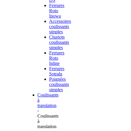
DS
Ferrures
Roto
Inowa
Accessoires
coulissants
simples
Chariots
coulissants
simples
Ferrures
Roto
Inline
Ferrures
Sotralu
Poignées
coulissants
simples
Coulissants
à
translation
‹
Coulissants
à
translation