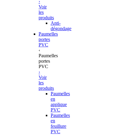
›
Voir
les
produits
Anti-
dégondage
Paumelles
portes
PVC
‹
Paumelles
portes
PVC
›
Voir
les
produits
Paumelles
en
applique
PVC
Paumelles
en
feuillure
PVC