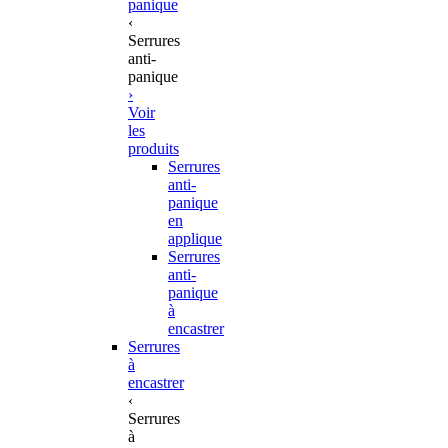
panique
‹
Serrures
anti-
panique
›
Voir
les
produits
Serrures
anti-
panique
en
applique
Serrures
anti-
panique
à
encastrer
Serrures
à
encastrer
‹
Serrures
à