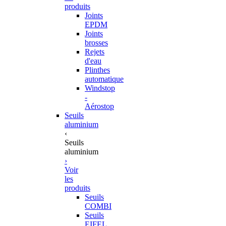
produits
Joints
EPDM
Joints
brosses
Rejets
d'eau
Plinthes
automatique
Windstop
-
Aérostop
Seuils
aluminium
‹
Seuils
aluminium
›
Voir
les
produits
Seuils
COMBI
Seuils
EIFEL