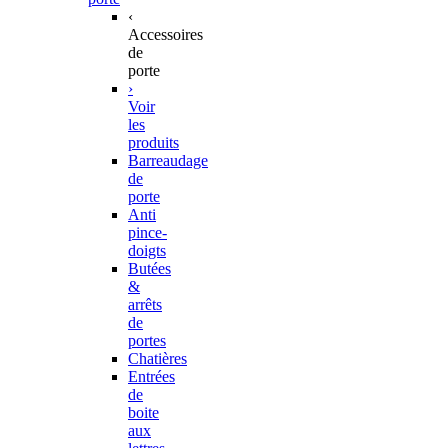
‹
Accessoires
de
porte
›
Voir
les
produits
Barreaudage
de
porte
Anti
pince-
doigts
Butées
&
arrêts
de
portes
Chatières
Entrées
de
boite
aux