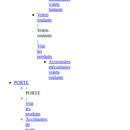
volets
battants
Volets
roulants
‹
Volets
roulants
›
Voir
les
produits
Accessoires
mécaniques
volets
roulants
PORTE
‹
PORTE
›
Voir
les
produits
Accessoires
de
porte