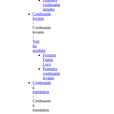
Poignées
coulissants
simples
Coulissants
levants
‹
Coulissants
levants
›
Voir
les
produits
Ferrures
Fapim
Luce
Poignées
coulissants
levants
Coulissants
à
translation
‹
Coulissants
à
translation