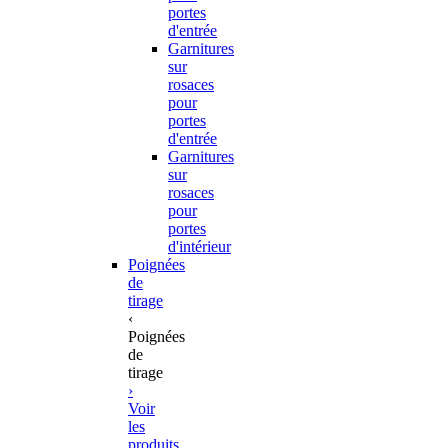
portes
d'entrée
Garnitures
sur
rosaces
pour
portes
d'entrée
Garnitures
sur
rosaces
pour
portes
d'intérieur
Poignées
de
tirage
‹
Poignées
de
tirage
›
Voir
les
produits