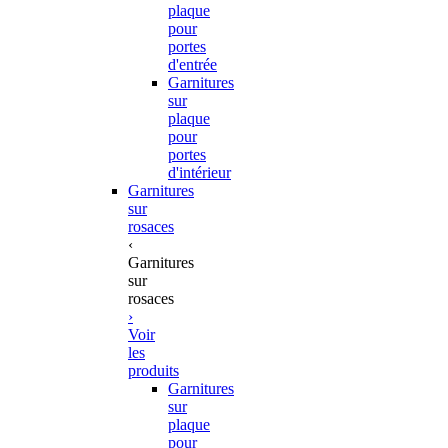
plaque
pour
portes
d'entrée
Garnitures
sur
plaque
pour
portes
d'intérieur
Garnitures
sur
rosaces
‹
Garnitures
sur
rosaces
›
Voir
les
produits
Garnitures
sur
plaque
pour