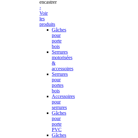
encastrer
›
Voir
les
produits
Gâches
pour
porte
bois
Serrures
motorisées
&
accessoires
Serrures
pour
portes
bois
Accessoires
pour
serrures
Gâches
pour
porte
PVC
Gâches