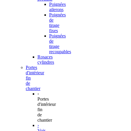
Poignées
ailerons
Poignées
de
tirage
fixes
Poignées
de
tirage
recoupables
Rosaces
cylindres
Portes
d'intérieur
fin
de
chantier
‹
Portes
d'intérieur
fin
de
chantier
›
Voir