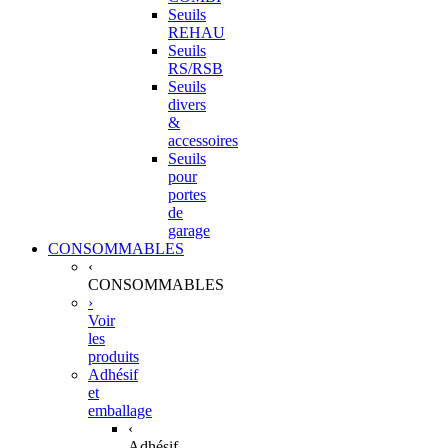
Seuils
REHAU
Seuils
RS/RSB
Seuils
divers
&
accessoires
Seuils
pour
portes
de
garage
CONSOMMABLES
‹
CONSOMMABLES
›
Voir
les
produits
Adhésif
et
emballage
‹
Adhésif