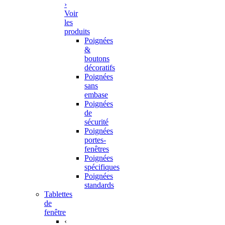
›
Voir
les
produits
Poignées
&
boutons
décoratifs
Poignées
sans
embase
Poignées
de
sécurité
Poignées
portes-
fenêtres
Poignées
spécifiques
Poignées
standards
Tablettes
de
fenêtre
‹