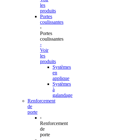
les
produits
Portes
coulissantes
‹
Portes
coulissantes
›
Voir
les
produits
Systèmes
en
applique
Systèmes
à
galandage
Renforcement
de
porte
‹
Renforcement
de
porte