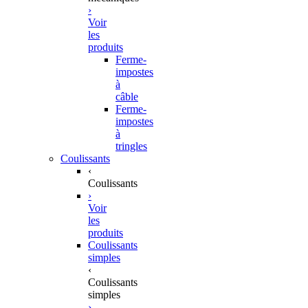
›
Voir
les
produits
Ferme-
impostes
à
câble
Ferme-
impostes
à
tringles
Coulissants
‹
Coulissants
›
Voir
les
produits
Coulissants
simples
‹
Coulissants
simples
›