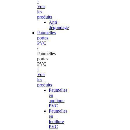
›
Voir
les
produits
Anti-
dégondage
Paumelles
portes
PVC
‹
Paumelles
portes
PVC
›
Voir
les
produits
Paumelles
en
applique
PVC
Paumelles
en
feuillure
PVC