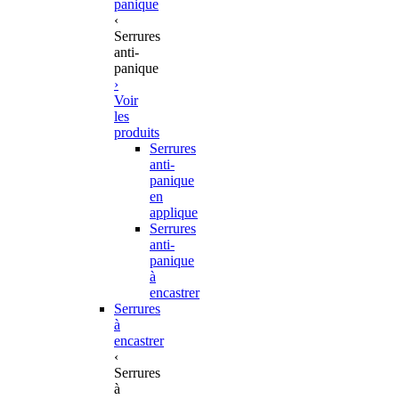
panique
‹
Serrures
anti-
panique
›
Voir
les
produits
Serrures
anti-
panique
en
applique
Serrures
anti-
panique
à
encastrer
Serrures
à
encastrer
‹
Serrures
à