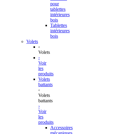
pour
tablettes
intérieures
bois
Tablettes
intérieures
bois
Volets
‹
Volets
›
Voir
les
produits
Volets
battants
‹
Volets
battants
›
Voir
les
produits
Accessoires
mécaniques