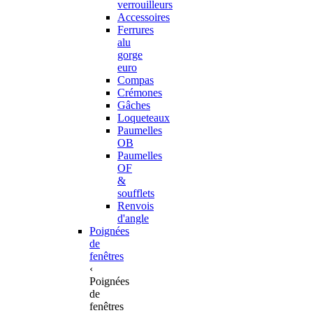
verrouilleurs
Accessoires
Ferrures
alu
gorge
euro
Compas
Crémones
Gâches
Loqueteaux
Paumelles
OB
Paumelles
OF
&
soufflets
Renvois
d'angle
Poignées
de
fenêtres
‹
Poignées
de
fenêtres