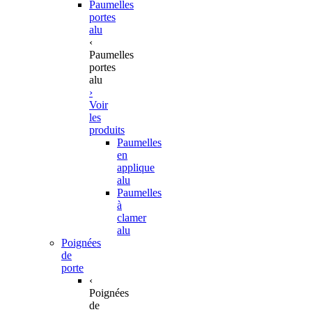
Paumelles
portes
alu
‹
Paumelles
portes
alu
›
Voir
les
produits
Paumelles
en
applique
alu
Paumelles
à
clamer
alu
Poignées
de
porte
‹
Poignées
de