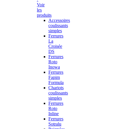
Voir
les
produits
Accessoires
coulissants
simples
Ferrures
La
Croisée
DS
Ferrures
Roto
Inowa
Ferrures
Fapim
Formula
Chariots
coulissants
simples
Ferrures
Roto
Inline
Ferrures
Sotralu