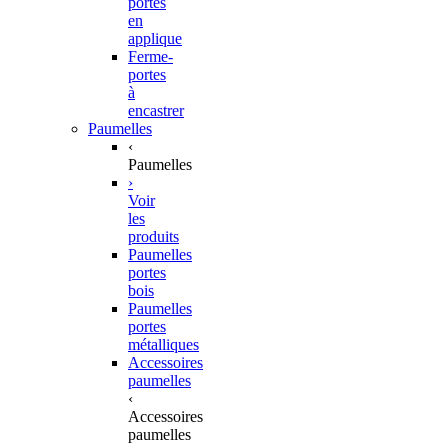
portes
en
applique
Ferme-
portes
à
encastrer
Paumelles
‹
Paumelles
›
Voir
les
produits
Paumelles
portes
bois
Paumelles
portes
métalliques
Accessoires
paumelles
‹
Accessoires
paumelles