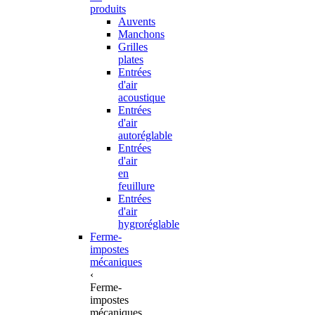
produits
Auvents
Manchons
Grilles
plates
Entrées
d'air
acoustique
Entrées
d'air
autoréglable
Entrées
d'air
en
feuillure
Entrées
d'air
hygroréglable
Ferme-
impostes
mécaniques
‹
Ferme-
impostes
mécaniques