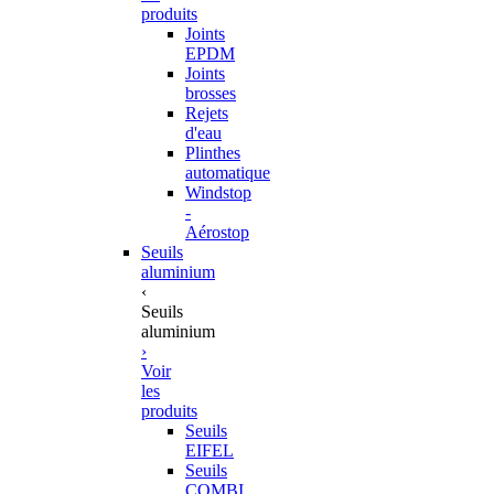
produits
Joints
EPDM
Joints
brosses
Rejets
d'eau
Plinthes
automatique
Windstop
-
Aérostop
Seuils
aluminium
‹
Seuils
aluminium
›
Voir
les
produits
Seuils
EIFEL
Seuils
COMBI