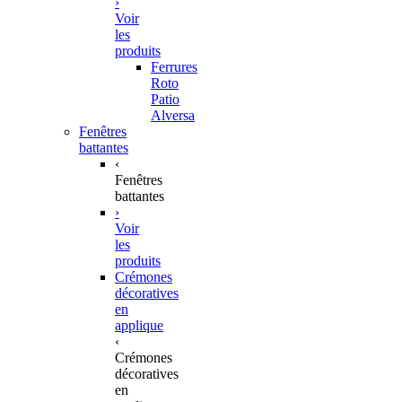
›
Voir
les
produits
Ferrures
Roto
Patio
Alversa
Fenêtres
battantes
‹
Fenêtres
battantes
›
Voir
les
produits
Crémones
décoratives
en
applique
‹
Crémones
décoratives
en