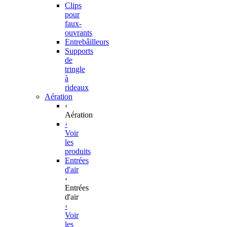
Clips
pour
faux-
ouvrants
Entrebâilleurs
Supports
de
tringle
à
rideaux
Aération
‹
Aération
›
Voir
les
produits
Entrées
d'air
‹
Entrées
d'air
›
Voir
les