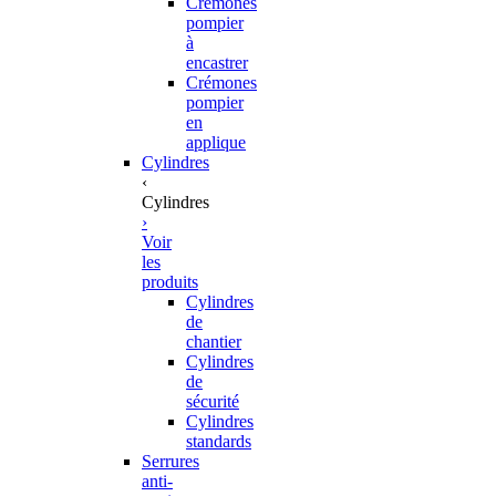
Crémones
pompier
à
encastrer
Crémones
pompier
en
applique
Cylindres
‹
Cylindres
›
Voir
les
produits
Cylindres
de
chantier
Cylindres
de
sécurité
Cylindres
standards
Serrures
anti-