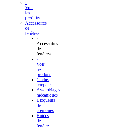
›
Voir
les
produits
Accessoires
de
fenêtres
‹
Accessoires
de
fenêtres
›
Voir
les
produits
Cache-
tempête
Assemblages
mécaniques
Bloqueurs
de
crémones
Butées
de
fenêtre