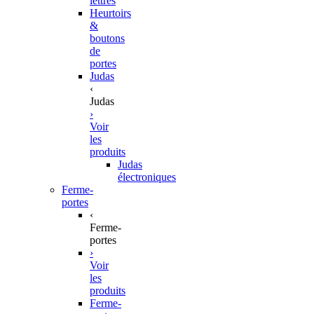
lettres
Heurtoirs
&
boutons
de
portes
Judas
‹
Judas
›
Voir
les
produits
Judas
électroniques
Ferme-
portes
‹
Ferme-
portes
›
Voir
les
produits
Ferme-