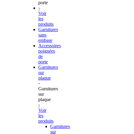
porte
›
Voir
les
produits
Garnitures
sans
embase
Accessoires
poignées
de
porte
Garnitures
sur
plaque
‹
Garnitures
sur
plaque
›
Voir
les
produits
Garnitures
sur