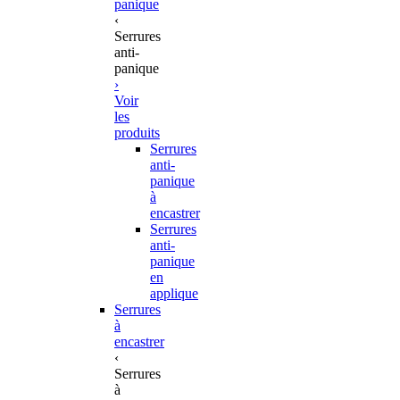
panique
‹
Serrures
anti-
panique
›
Voir
les
produits
Serrures
anti-
panique
à
encastrer
Serrures
anti-
panique
en
applique
Serrures
à
encastrer
‹
Serrures
à