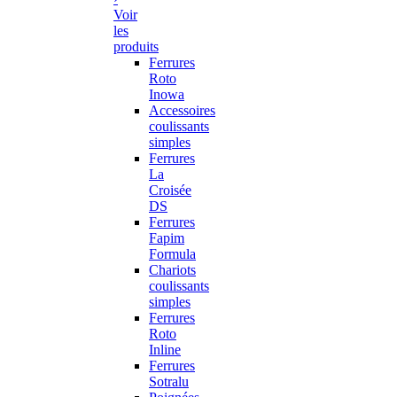
Voir
les
produits
Ferrures
Roto
Inowa
Accessoires
coulissants
simples
Ferrures
La
Croisée
DS
Ferrures
Fapim
Formula
Chariots
coulissants
simples
Ferrures
Roto
Inline
Ferrures
Sotralu