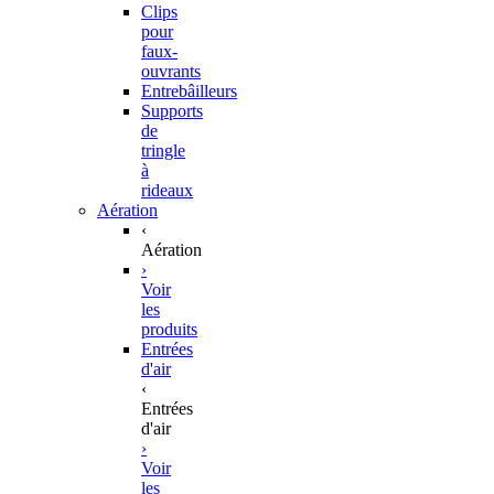
Clips
pour
faux-
ouvrants
Entrebâilleurs
Supports
de
tringle
à
rideaux
Aération
‹
Aération
›
Voir
les
produits
Entrées
d'air
‹
Entrées
d'air
›
Voir
les