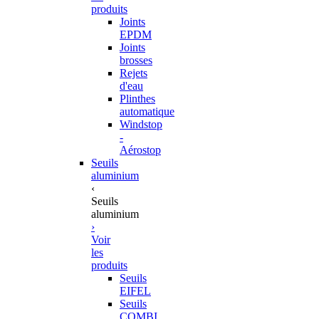
produits
Joints
EPDM
Joints
brosses
Rejets
d'eau
Plinthes
automatique
Windstop
-
Aérostop
Seuils
aluminium
‹
Seuils
aluminium
›
Voir
les
produits
Seuils
EIFEL
Seuils
COMBI