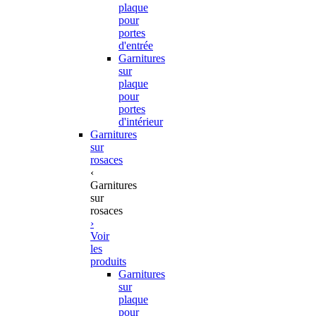
plaque
pour
portes
d'entrée
Garnitures
sur
plaque
pour
portes
d'intérieur
Garnitures
sur
rosaces
‹
Garnitures
sur
rosaces
›
Voir
les
produits
Garnitures
sur
plaque
pour