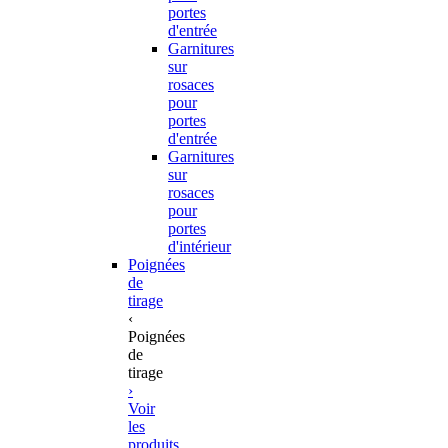
portes
d'entrée
Garnitures
sur
rosaces
pour
portes
d'entrée
Garnitures
sur
rosaces
pour
portes
d'intérieur
Poignées
de
tirage
‹
Poignées
de
tirage
›
Voir
les
produits