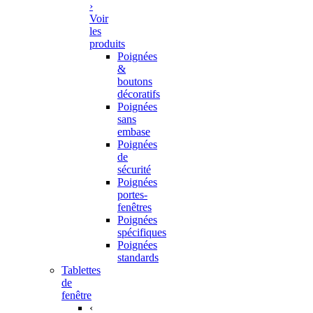
›
Voir
les
produits
Poignées
&
boutons
décoratifs
Poignées
sans
embase
Poignées
de
sécurité
Poignées
portes-
fenêtres
Poignées
spécifiques
Poignées
standards
Tablettes
de
fenêtre
‹