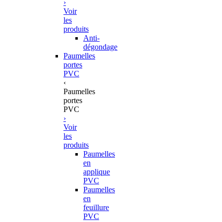
›
Voir
les
produits
Anti-
dégondage
Paumelles
portes
PVC
‹
Paumelles
portes
PVC
›
Voir
les
produits
Paumelles
en
applique
PVC
Paumelles
en
feuillure
PVC