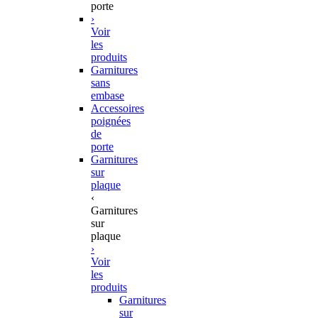
porte
›
Voir
les
produits
Garnitures
sans
embase
Accessoires
poignées
de
porte
Garnitures
sur
plaque
‹
Garnitures
sur
plaque
›
Voir
les
produits
Garnitures
sur