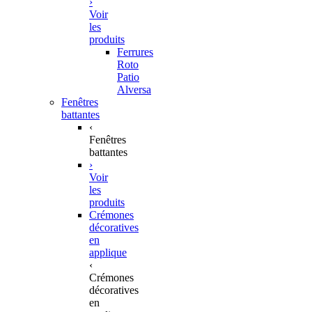
›
Voir
les
produits
Ferrures
Roto
Patio
Alversa
Fenêtres
battantes
‹
Fenêtres
battantes
›
Voir
les
produits
Crémones
décoratives
en
applique
‹
Crémones
décoratives
en