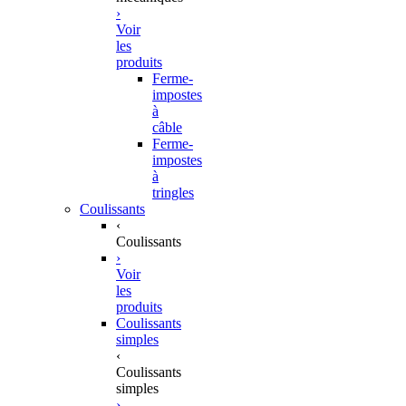
›
Voir
les
produits
Ferme-
impostes
à
câble
Ferme-
impostes
à
tringles
Coulissants
‹
Coulissants
›
Voir
les
produits
Coulissants
simples
‹
Coulissants
simples
›