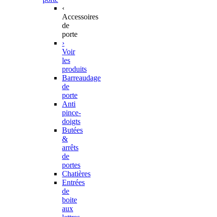
‹
Accessoires
de
porte
›
Voir
les
produits
Barreaudage
de
porte
Anti
pince-
doigts
Butées
&
arrêts
de
portes
Chatières
Entrées
de
boite
aux