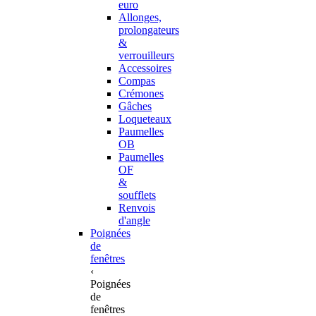
euro
Allonges,
prolongateurs
&
verrouilleurs
Accessoires
Compas
Crémones
Gâches
Loqueteaux
Paumelles
OB
Paumelles
OF
&
soufflets
Renvois
d'angle
Poignées
de
fenêtres
‹
Poignées
de
fenêtres