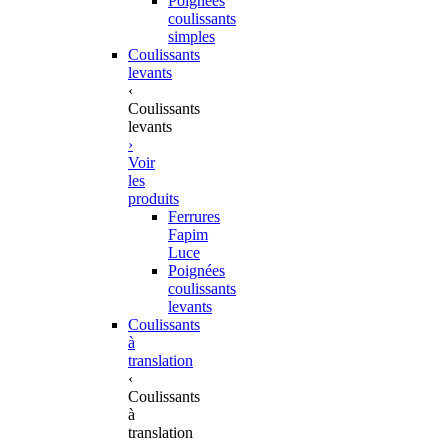
Poignées
coulissants
simples
Coulissants
levants
‹
Coulissants
levants
›
Voir
les
produits
Ferrures
Fapim
Luce
Poignées
coulissants
levants
Coulissants
à
translation
‹
Coulissants
à
translation