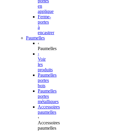
portes
en
applique
Ferme-
portes
à
encastrer
Paumelles
‹
Paumelles
›
Voir
les
produits
Paumelles
portes
bois
Paumelles
portes
métalliques
Accessoires
paumelles
‹
Accessoires
paumelles