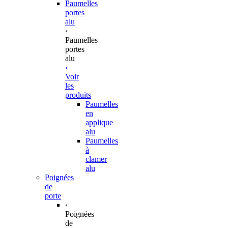
Paumelles
portes
alu
‹
Paumelles
portes
alu
›
Voir
les
produits
Paumelles
en
applique
alu
Paumelles
à
clamer
alu
Poignées
de
porte
‹
Poignées
de