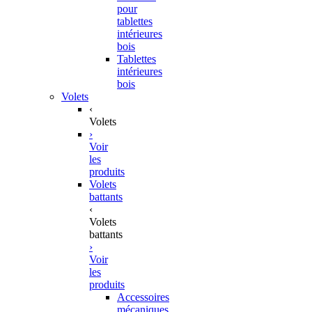
pour
tablettes
intérieures
bois
Tablettes
intérieures
bois
Volets
‹
Volets
›
Voir
les
produits
Volets
battants
‹
Volets
battants
›
Voir
les
produits
Accessoires
mécaniques