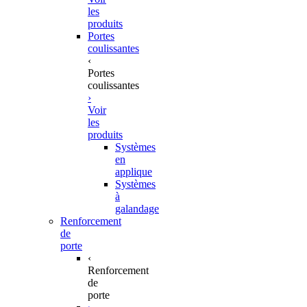
les
produits
Portes
coulissantes
‹
Portes
coulissantes
›
Voir
les
produits
Systèmes
en
applique
Systèmes
à
galandage
Renforcement
de
porte
‹
Renforcement
de
porte