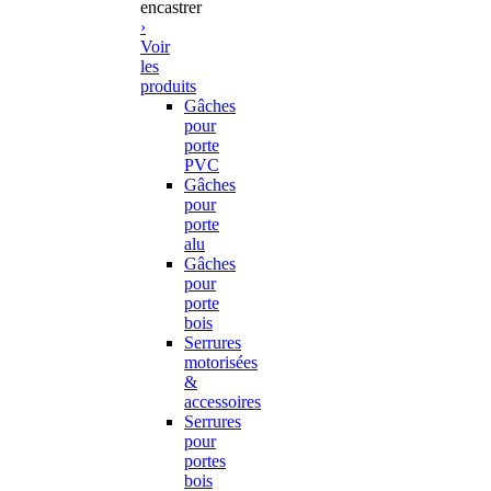
encastrer
›
Voir
les
produits
Gâches
pour
porte
PVC
Gâches
pour
porte
alu
Gâches
pour
porte
bois
Serrures
motorisées
&
accessoires
Serrures
pour
portes
bois