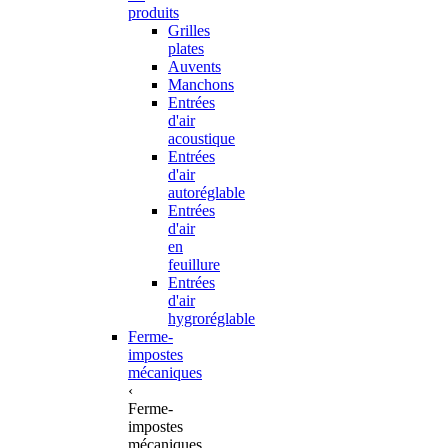
produits
Grilles
plates
Auvents
Manchons
Entrées
d'air
acoustique
Entrées
d'air
autoréglable
Entrées
d'air
en
feuillure
Entrées
d'air
hygroréglable
Ferme-
impostes
mécaniques
‹
Ferme-
impostes
mécaniques