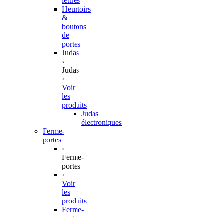
lettres
Heurtoirs
&
boutons
de
portes
Judas
‹
Judas
›
Voir
les
produits
Judas
électroniques
Ferme-
portes
‹
Ferme-
portes
›
Voir
les
produits
Ferme-