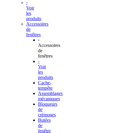
›
Voir
les
produits
Accessoires
de
fenêtres
‹
Accessoires
de
fenêtres
›
Voir
les
produits
Cache-
tempête
Assemblages
mécaniques
Bloqueurs
de
crémones
Butées
de
fenêtre