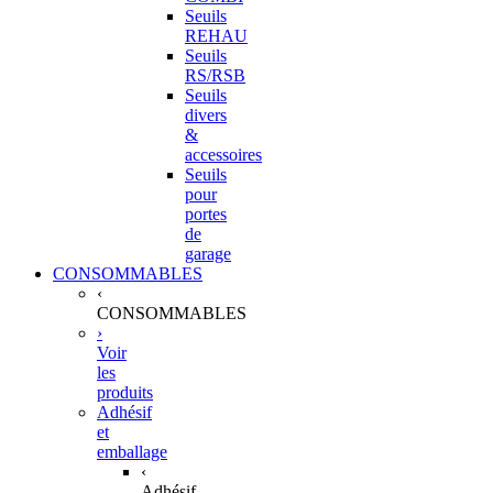
Seuils
REHAU
Seuils
RS/RSB
Seuils
divers
&
accessoires
Seuils
pour
portes
de
garage
CONSOMMABLES
‹
CONSOMMABLES
›
Voir
les
produits
Adhésif
et
emballage
‹
Adhésif