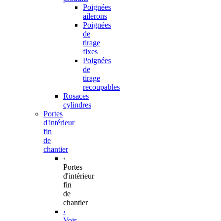
Poignées
ailerons
Poignées
de
tirage
fixes
Poignées
de
tirage
recoupables
Rosaces
cylindres
Portes
d'intérieur
fin
de
chantier
‹
Portes
d'intérieur
fin
de
chantier
›
Voir