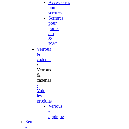
Accessoires
pour
serrures
Serrures
pour
portes
alu
&
PVC
Verrous
&
cadenas
‹
Verrous
&
cadenas
›
Voir
les
produits
Verrous
en
applique
Seuils
-