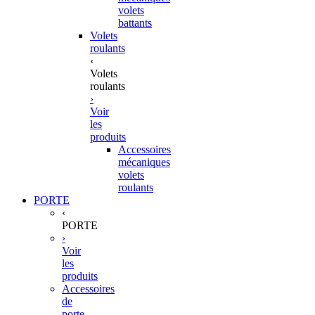
volets
battants
Volets
roulants
‹
Volets
roulants
›
Voir
les
produits
Accessoires
mécaniques
volets
roulants
PORTE
‹
PORTE
›
Voir
les
produits
Accessoires
de
porte