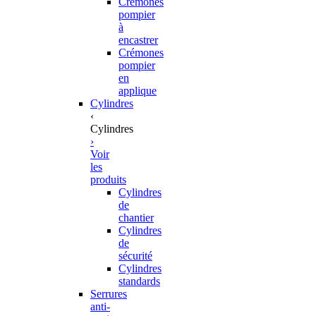
Crémones
pompier
à
encastrer
Crémones
pompier
en
applique
Cylindres
‹
Cylindres
›
Voir
les
produits
Cylindres
de
chantier
Cylindres
de
sécurité
Cylindres
standards
Serrures
anti-