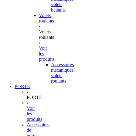
volets
battants
Volets
roulants
‹
Volets
roulants
›
Voir
les
produits
Accessoires
mécaniques
volets
roulants
PORTE
‹
PORTE
›
Voir
les
produits
Accessoires
de
porte