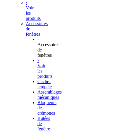
›
Voir
les
produits
Accessoires
de
fenêtres
‹
Accessoires
de
fenêtres
›
Voir
les
produits
Cache-
tempête
Assemblages
mécaniques
Bloqueurs
de
crémones
Butées
de
fenêtre