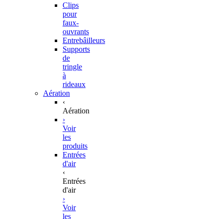
Clips
pour
faux-
ouvrants
Entrebâilleurs
Supports
de
tringle
à
rideaux
Aération
‹
Aération
›
Voir
les
produits
Entrées
d'air
‹
Entrées
d'air
›
Voir
les