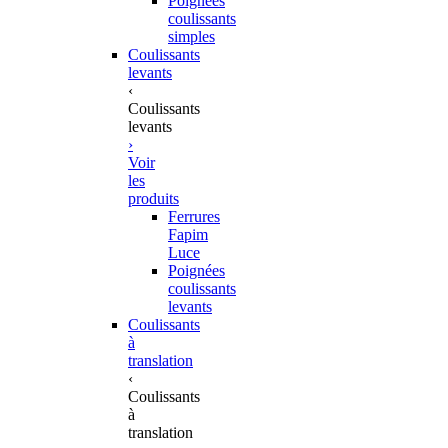
Poignées
coulissants
simples
Coulissants
levants
‹
Coulissants
levants
›
Voir
les
produits
Ferrures
Fapim
Luce
Poignées
coulissants
levants
Coulissants
à
translation
‹
Coulissants
à
translation