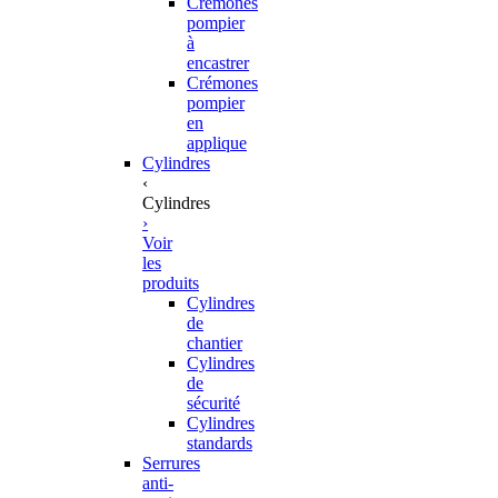
Crémones
pompier
à
encastrer
Crémones
pompier
en
applique
Cylindres
‹
Cylindres
›
Voir
les
produits
Cylindres
de
chantier
Cylindres
de
sécurité
Cylindres
standards
Serrures
anti-