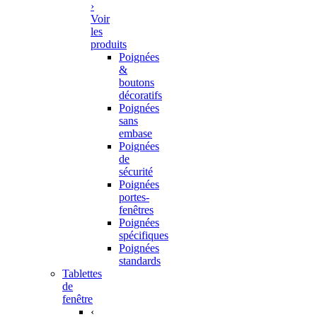
›
Voir
les
produits
Poignées
&
boutons
décoratifs
Poignées
sans
embase
Poignées
de
sécurité
Poignées
portes-
fenêtres
Poignées
spécifiques
Poignées
standards
Tablettes
de
fenêtre
‹