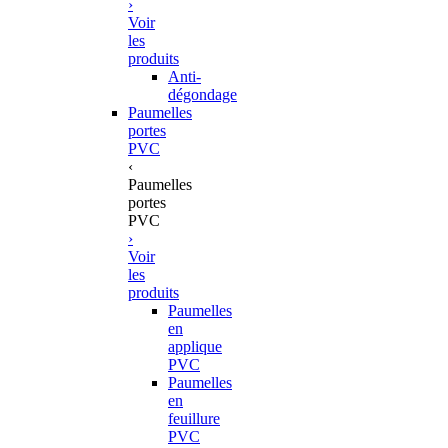
›
Voir
les
produits
Anti-
dégondage
Paumelles
portes
PVC
‹
Paumelles
portes
PVC
›
Voir
les
produits
Paumelles
en
applique
PVC
Paumelles
en
feuillure
PVC