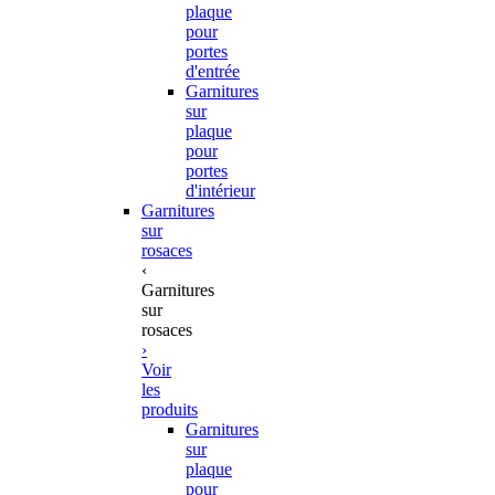
plaque
pour
portes
d'entrée
Garnitures
sur
plaque
pour
portes
d'intérieur
Garnitures
sur
rosaces
‹
Garnitures
sur
rosaces
›
Voir
les
produits
Garnitures
sur
plaque
pour