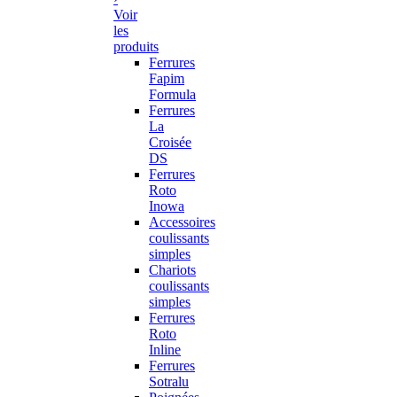
Voir
les
produits
Ferrures
Fapim
Formula
Ferrures
La
Croisée
DS
Ferrures
Roto
Inowa
Accessoires
coulissants
simples
Chariots
coulissants
simples
Ferrures
Roto
Inline
Ferrures
Sotralu