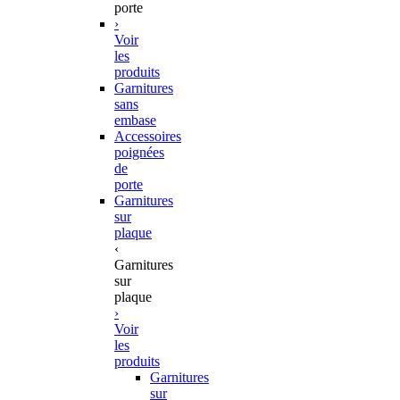
porte
›
Voir
les
produits
Garnitures
sans
embase
Accessoires
poignées
de
porte
Garnitures
sur
plaque
‹
Garnitures
sur
plaque
›
Voir
les
produits
Garnitures
sur