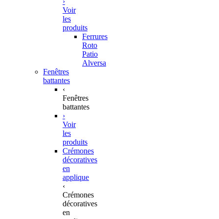
›
Voir
les
produits
Ferrures
Roto
Patio
Alversa
Fenêtres
battantes
‹
Fenêtres
battantes
›
Voir
les
produits
Crémones
décoratives
en
applique
‹
Crémones
décoratives
en