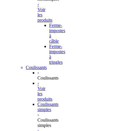
›
Voir
les
produits
Ferme-
impostes
à
câble
Ferme-
impostes
à
tringles
Coulissants
‹
Coulissants
›
Voir
les
produits
Coulissants
simples
‹
Coulissants
simples
›