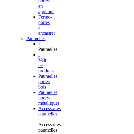
portes
en
applique
Ferme-
portes
à
encastrer
Paumelles
‹
Paumelles
›
Voir
les
produits
Paumelles
portes
bois
Paumelles
portes
métalliques
Accessoires
paumelles
‹
Accessoires
paumelles