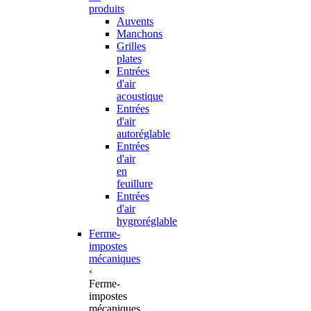
produits
Auvents
Manchons
Grilles
plates
Entrées
d'air
acoustique
Entrées
d'air
autoréglable
Entrées
d'air
en
feuillure
Entrées
d'air
hygroréglable
Ferme-
impostes
mécaniques
‹
Ferme-
impostes
mécaniques