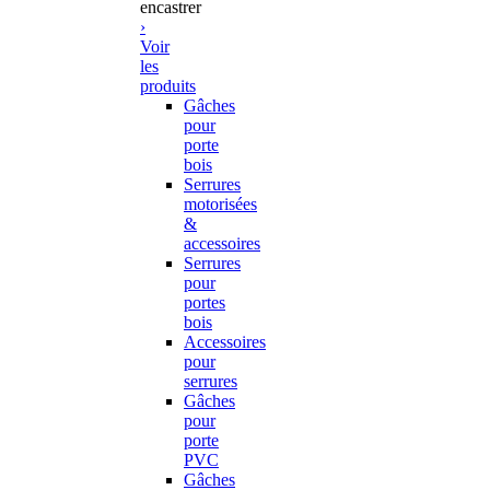
encastrer
›
Voir
les
produits
Gâches
pour
porte
bois
Serrures
motorisées
&
accessoires
Serrures
pour
portes
bois
Accessoires
pour
serrures
Gâches
pour
porte
PVC
Gâches