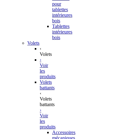
pour
tablettes
intérieures
bois
Tablettes
intérieures
bois
Volets
‹
Volets
›
Voir
les
produits
Volets
battants
‹
Volets
battants
›
Voir
les
produits
Accessoires
mécaniques