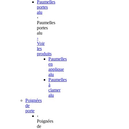
Paumelles
portes
alu
‹
Paumelles
portes
alu
›
Voir
les
produits
Paumelles
en
applique
alu
Paumelles
à
clamer
alu
Poignées
de
porte
‹
Poignées
de