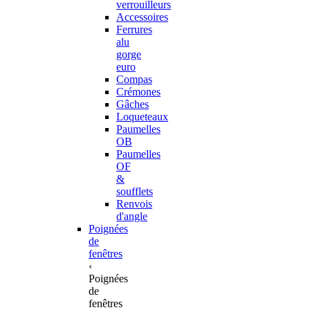
verrouilleurs
Accessoires
Ferrures
alu
gorge
euro
Compas
Crémones
Gâches
Loqueteaux
Paumelles
OB
Paumelles
OF
&
soufflets
Renvois
d'angle
Poignées
de
fenêtres
‹
Poignées
de
fenêtres