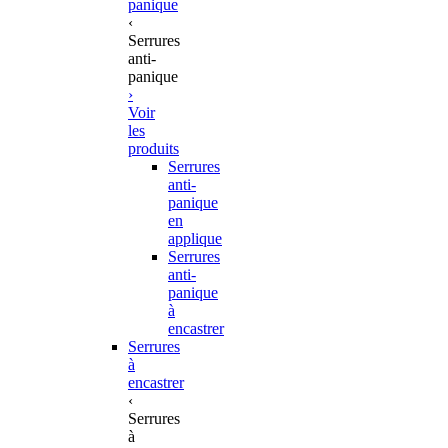
panique
‹
Serrures
anti-
panique
›
Voir
les
produits
Serrures
anti-
panique
en
applique
Serrures
anti-
panique
à
encastrer
Serrures
à
encastrer
‹
Serrures
à