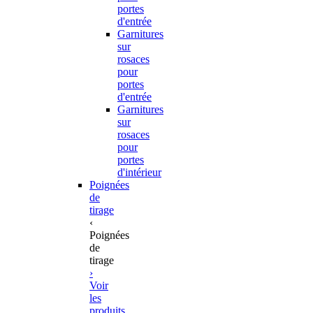
portes
d'entrée
Garnitures
sur
rosaces
pour
portes
d'entrée
Garnitures
sur
rosaces
pour
portes
d'intérieur
Poignées
de
tirage
‹
Poignées
de
tirage
›
Voir
les
produits