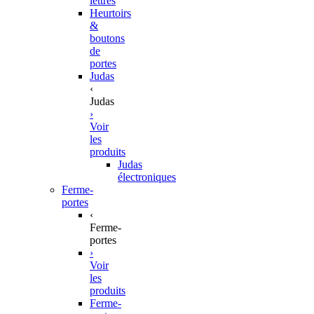
lettres
Heurtoirs
&
boutons
de
portes
Judas
‹
Judas
›
Voir
les
produits
Judas
électroniques
Ferme-
portes
‹
Ferme-
portes
›
Voir
les
produits
Ferme-