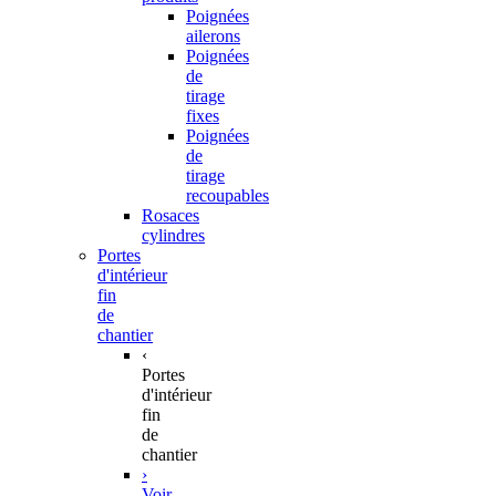
Poignées
ailerons
Poignées
de
tirage
fixes
Poignées
de
tirage
recoupables
Rosaces
cylindres
Portes
d'intérieur
fin
de
chantier
‹
Portes
d'intérieur
fin
de
chantier
›
Voir