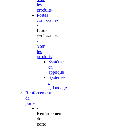
les
produits
Portes
coulissantes
‹
Portes
coulissantes
›
Voir
les
produits
Systèmes
en
applique
Systèmes
à
galandage
Renforcement
de
porte
‹
Renforcement
de
porte