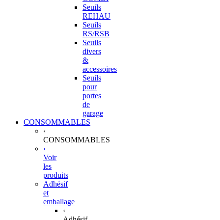
Seuils
REHAU
Seuils
RS/RSB
Seuils
divers
&
accessoires
Seuils
pour
portes
de
garage
CONSOMMABLES
‹
CONSOMMABLES
›
Voir
les
produits
Adhésif
et
emballage
‹
Adhésif