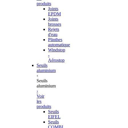
produits
Joints
EPDM
Joints
brosses
Rejets
d'eau
Plinthes
automatique
Windstop
-
Aérostop
Seuils
aluminium
‹
Seuils
aluminium
›
Voir
les
produits
Seuils
EIFEL
Seuils
COMBI