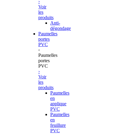
›
Voir
les
produits
Anti-
dégondage
Paumelles
portes
PVC
‹
Paumelles
portes
PVC
›
Voir
les
produits
Paumelles
en
applique
PVC
Paumelles
en
feuillure
PVC