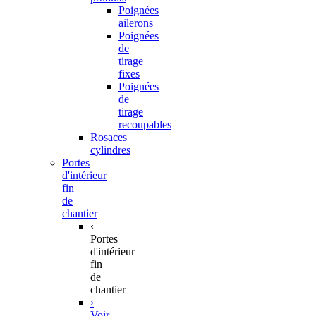
Poignées
ailerons
Poignées
de
tirage
fixes
Poignées
de
tirage
recoupables
Rosaces
cylindres
Portes
d'intérieur
fin
de
chantier
‹
Portes
d'intérieur
fin
de
chantier
›
Voir