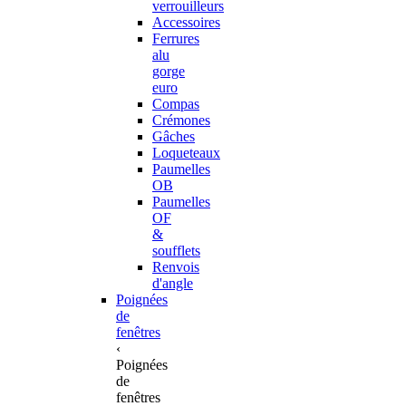
verrouilleurs
Accessoires
Ferrures
alu
gorge
euro
Compas
Crémones
Gâches
Loqueteaux
Paumelles
OB
Paumelles
OF
&
soufflets
Renvois
d'angle
Poignées
de
fenêtres
‹
Poignées
de
fenêtres