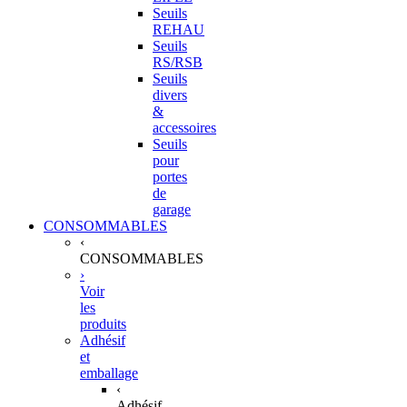
Seuils
REHAU
Seuils
RS/RSB
Seuils
divers
&
accessoires
Seuils
pour
portes
de
garage
CONSOMMABLES
‹
CONSOMMABLES
›
Voir
les
produits
Adhésif
et
emballage
‹
Adhésif