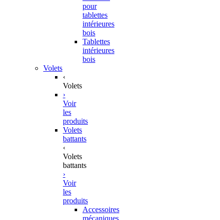
pour
tablettes
intérieures
bois
Tablettes
intérieures
bois
Volets
‹
Volets
›
Voir
les
produits
Volets
battants
‹
Volets
battants
›
Voir
les
produits
Accessoires
mécaniques