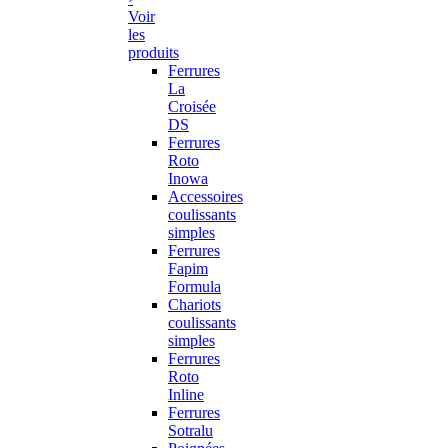
Voir
les
produits
Ferrures
La
Croisée
DS
Ferrures
Roto
Inowa
Accessoires
coulissants
simples
Ferrures
Fapim
Formula
Chariots
coulissants
simples
Ferrures
Roto
Inline
Ferrures
Sotralu