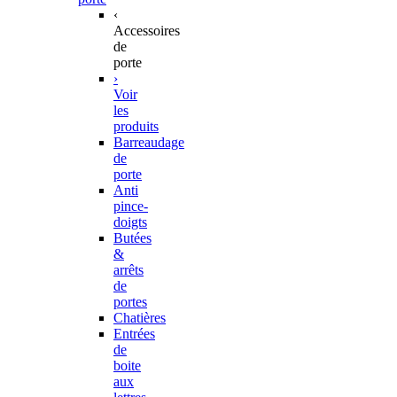
‹
Accessoires
de
porte
›
Voir
les
produits
Barreaudage
de
porte
Anti
pince-
doigts
Butées
&
arrêts
de
portes
Chatières
Entrées
de
boite
aux