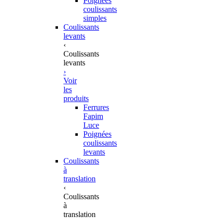
Poignées
coulissants
simples
Coulissants
levants
‹
Coulissants
levants
›
Voir
les
produits
Ferrures
Fapim
Luce
Poignées
coulissants
levants
Coulissants
à
translation
‹
Coulissants
à
translation