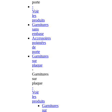
porte
›
Voir
les
produits
Garnitures
sans
embase
Accessoires
poignées
de
porte
Garnitures
sur
plaque
‹
Garnitures
sur
plaque
›
Voir
les
produits
Garnitures
sur