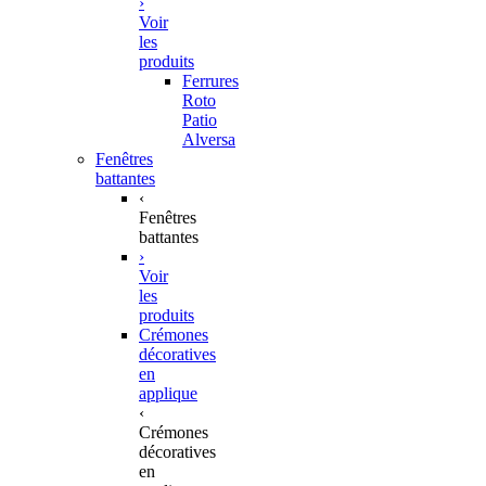
›
Voir
les
produits
Ferrures
Roto
Patio
Alversa
Fenêtres
battantes
‹
Fenêtres
battantes
›
Voir
les
produits
Crémones
décoratives
en
applique
‹
Crémones
décoratives
en