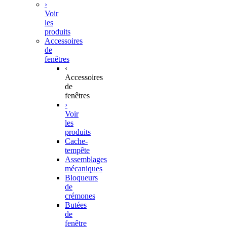
›
Voir
les
produits
Accessoires
de
fenêtres
‹
Accessoires
de
fenêtres
›
Voir
les
produits
Cache-
tempête
Assemblages
mécaniques
Bloqueurs
de
crémones
Butées
de
fenêtre