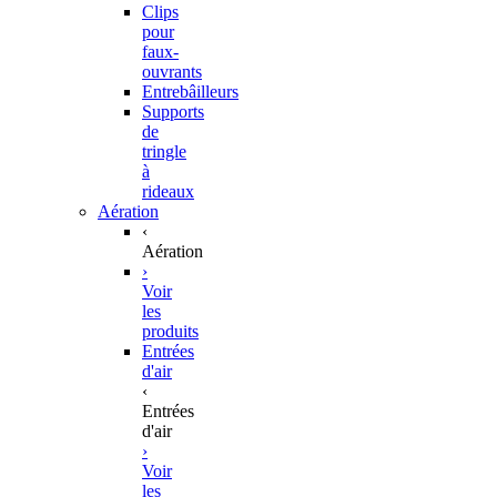
Clips
pour
faux-
ouvrants
Entrebâilleurs
Supports
de
tringle
à
rideaux
Aération
‹
Aération
›
Voir
les
produits
Entrées
d'air
‹
Entrées
d'air
›
Voir
les