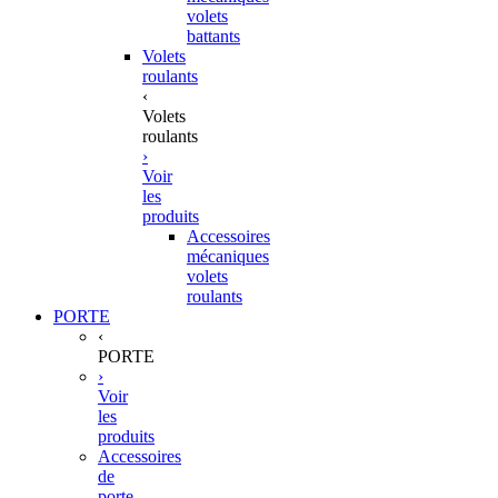
volets
battants
Volets
roulants
‹
Volets
roulants
›
Voir
les
produits
Accessoires
mécaniques
volets
roulants
PORTE
‹
PORTE
›
Voir
les
produits
Accessoires
de
porte