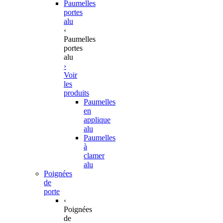
Paumelles
portes
alu
‹
Paumelles
portes
alu
›
Voir
les
produits
Paumelles
en
applique
alu
Paumelles
à
clamer
alu
Poignées
de
porte
‹
Poignées
de