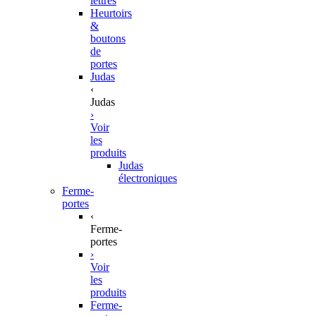
lettres
Heurtoirs
&
boutons
de
portes
Judas
‹
Judas
›
Voir
les
produits
Judas
électroniques
Ferme-
portes
‹
Ferme-
portes
›
Voir
les
produits
Ferme-