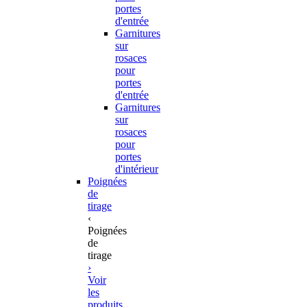
portes
d'entrée
Garnitures
sur
rosaces
pour
portes
d'entrée
Garnitures
sur
rosaces
pour
portes
d'intérieur
Poignées
de
tirage
‹
Poignées
de
tirage
›
Voir
les
produits