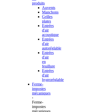
produits
Auvents
Manchons
Grilles
plates
Entrées
d'air
acoustique
Entrées
d'air
autoréglable
Entrées
d'air
en
feuillure
Entrées
d'air
hygroréglable
Ferme-
impostes
mécaniques
‹
Ferme-
impostes
mécaniques