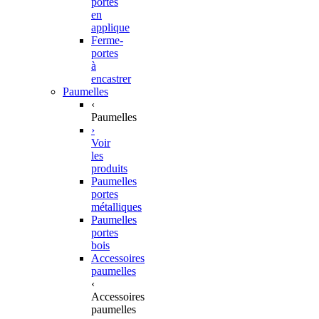
portes
en
applique
Ferme-
portes
à
encastrer
Paumelles
‹
Paumelles
›
Voir
les
produits
Paumelles
portes
métalliques
Paumelles
portes
bois
Accessoires
paumelles
‹
Accessoires
paumelles