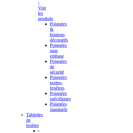
›
Voir
les
produits
Poignées
&
boutons
décoratifs
Poignées
sans
embase
Poignées
de
sécurité
Poignées
portes-
fenêtres
Poignées
spécifiques
Poignées
standards
Tablettes
de
fenêtre
‹