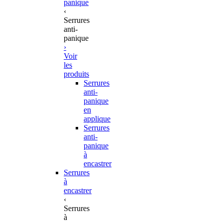
panique
‹
Serrures
anti-
panique
›
Voir
les
produits
Serrures
anti-
panique
en
applique
Serrures
anti-
panique
à
encastrer
Serrures
à
encastrer
‹
Serrures
à