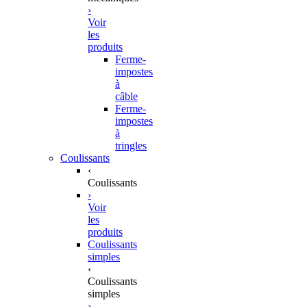
›
Voir
les
produits
Ferme-
impostes
à
câble
Ferme-
impostes
à
tringles
Coulissants
‹
Coulissants
›
Voir
les
produits
Coulissants
simples
‹
Coulissants
simples
›