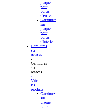
plaque
pour
portes
d'entrée
Garnitures
sur
plaque
pour
portes
d'intérieur
Garnitures
sur
rosaces
‹
Garnitures
sur
rosaces
›
Voir
les
produits
Garnitures
sur
plaque
pour