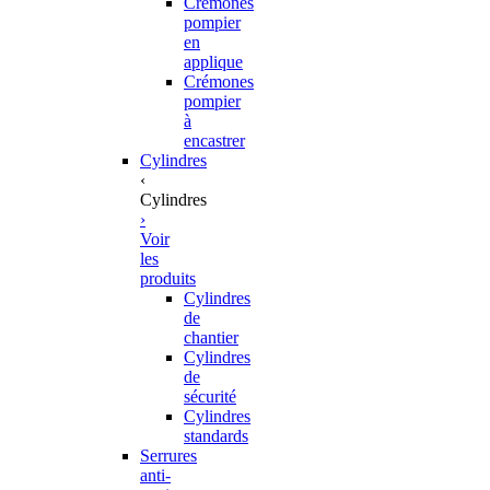
Crémones
pompier
en
applique
Crémones
pompier
à
encastrer
Cylindres
‹
Cylindres
›
Voir
les
produits
Cylindres
de
chantier
Cylindres
de
sécurité
Cylindres
standards
Serrures
anti-