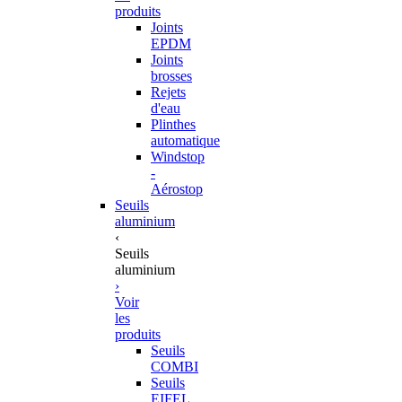
produits
Joints
EPDM
Joints
brosses
Rejets
d'eau
Plinthes
automatique
Windstop
-
Aérostop
Seuils
aluminium
‹
Seuils
aluminium
›
Voir
les
produits
Seuils
COMBI
Seuils
EIFEL