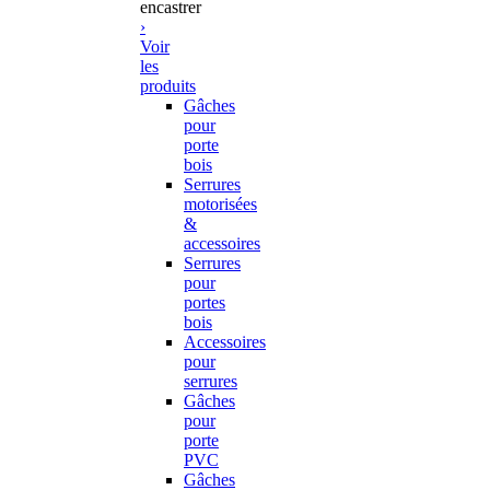
encastrer
›
Voir
les
produits
Gâches
pour
porte
bois
Serrures
motorisées
&
accessoires
Serrures
pour
portes
bois
Accessoires
pour
serrures
Gâches
pour
porte
PVC
Gâches