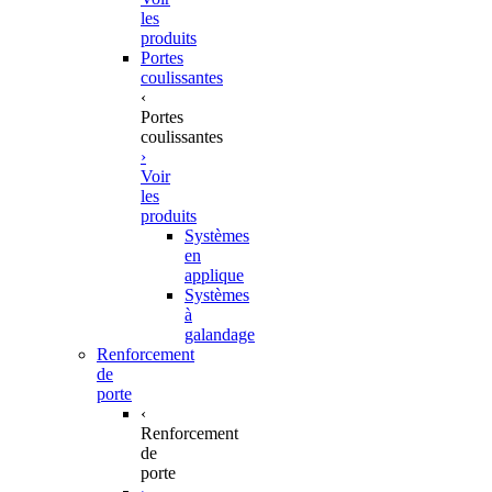
les
produits
Portes
coulissantes
‹
Portes
coulissantes
›
Voir
les
produits
Systèmes
en
applique
Systèmes
à
galandage
Renforcement
de
porte
‹
Renforcement
de
porte