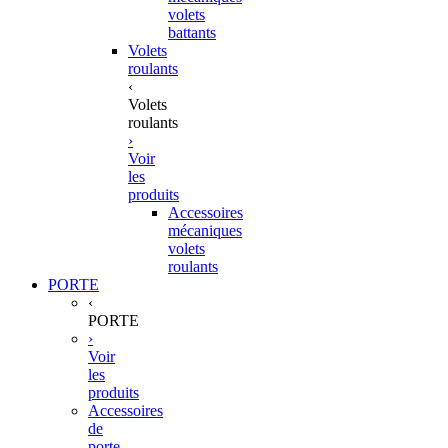
volets
battants
Volets
roulants
‹
Volets
roulants
›
Voir
les
produits
Accessoires
mécaniques
volets
roulants
PORTE
‹
PORTE
›
Voir
les
produits
Accessoires
de
porte