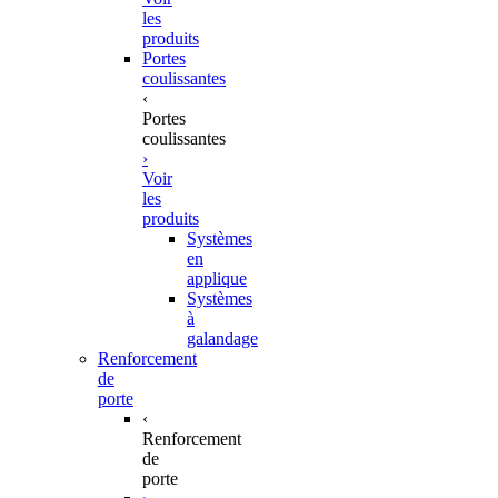
les
produits
Portes
coulissantes
‹
Portes
coulissantes
›
Voir
les
produits
Systèmes
en
applique
Systèmes
à
galandage
Renforcement
de
porte
‹
Renforcement
de
porte