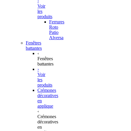
›
Voir
les
produits
Ferrures
Roto
Patio
Alversa
Fenêtres
battantes
‹
Fenêtres
battantes
›
Voir
les
produits
Crémones
décoratives
en
applique
‹
Crémones
décoratives
en