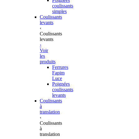
Poignées
coulissants
simples
Coulissants
levants
‹
Coulissants
levants
›
Voir
les
produits
Ferrures
Fapim
Luce
Poignées
coulissants
levants
Coulissants
à
translation
‹
Coulissants
à
translation