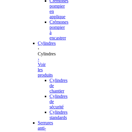
Crémones
pompier
en
applique
Crémones
pompier
à
encastrer
Cylindres
‹
Cylindres
›
Voir
les
produits
Cylindres
de
chantier
Cylindres
de
sécurité
Cylindres
standards
Serrures
anti-