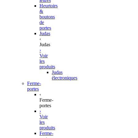
lettres
Heurtoirs
&
boutons
de
portes
Judas
‹
Judas
›
Voir
les
produits
Judas
électroniques
Ferme-
portes
‹
Ferme-
portes
›
Voir
les
produits
Ferme-