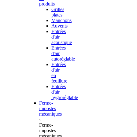
produits
Grilles
plates
Manchons
Auvents
Entrées
d'air
acoustique
Entrées
d'air
autoréglable
Entrées
d'air
en
feuillure
Entrées
d'air
hygroréglable
Ferme-
impostes
mécaniques
‹
Ferme-
impostes
mécaniques