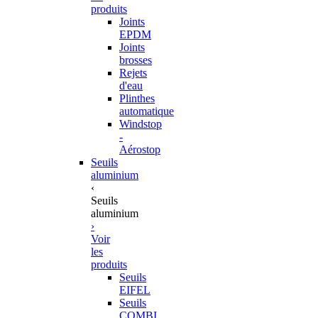
produits
Joints
EPDM
Joints
brosses
Rejets
d'eau
Plinthes
automatique
Windstop
-
Aérostop
Seuils
aluminium
‹
Seuils
aluminium
›
Voir
les
produits
Seuils
EIFEL
Seuils
COMBI