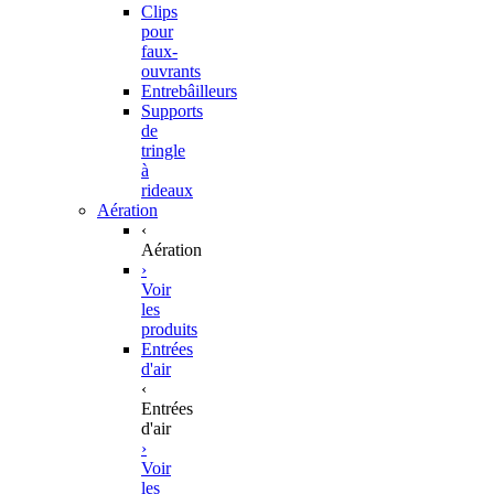
Clips
pour
faux-
ouvrants
Entrebâilleurs
Supports
de
tringle
à
rideaux
Aération
‹
Aération
›
Voir
les
produits
Entrées
d'air
‹
Entrées
d'air
›
Voir
les