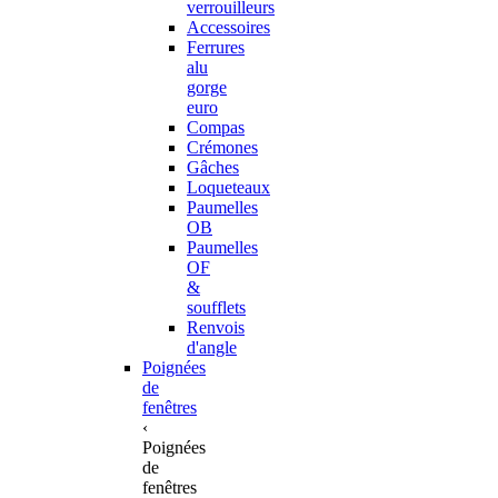
verrouilleurs
Accessoires
Ferrures
alu
gorge
euro
Compas
Crémones
Gâches
Loqueteaux
Paumelles
OB
Paumelles
OF
&
soufflets
Renvois
d'angle
Poignées
de
fenêtres
‹
Poignées
de
fenêtres