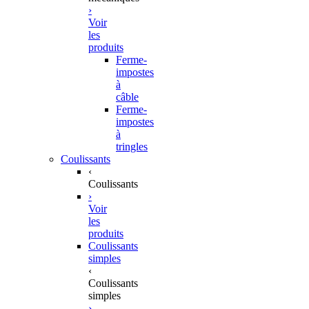
›
Voir
les
produits
Ferme-
impostes
à
câble
Ferme-
impostes
à
tringles
Coulissants
‹
Coulissants
›
Voir
les
produits
Coulissants
simples
‹
Coulissants
simples
›