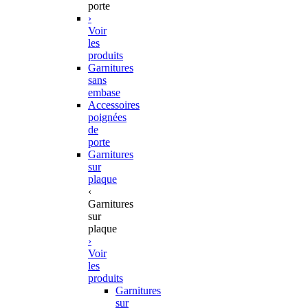
porte
›
Voir
les
produits
Garnitures
sans
embase
Accessoires
poignées
de
porte
Garnitures
sur
plaque
‹
Garnitures
sur
plaque
›
Voir
les
produits
Garnitures
sur