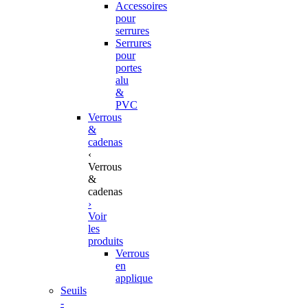
Accessoires
pour
serrures
Serrures
pour
portes
alu
&
PVC
Verrous
&
cadenas
‹
Verrous
&
cadenas
›
Voir
les
produits
Verrous
en
applique
Seuils
-