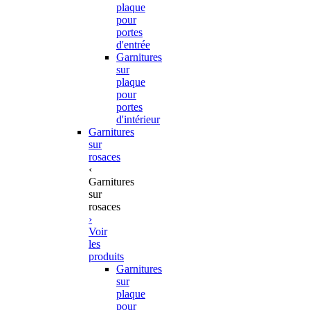
plaque
pour
portes
d'entrée
Garnitures
sur
plaque
pour
portes
d'intérieur
Garnitures
sur
rosaces
‹
Garnitures
sur
rosaces
›
Voir
les
produits
Garnitures
sur
plaque
pour