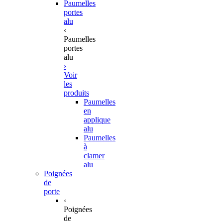
Paumelles
portes
alu
‹
Paumelles
portes
alu
›
Voir
les
produits
Paumelles
en
applique
alu
Paumelles
à
clamer
alu
Poignées
de
porte
‹
Poignées
de