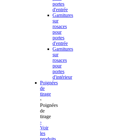
portes
d'entrée
Garnitures
sur
rosaces
pour
portes
d'entrée
Garnitures
sur
rosaces
pour
portes
d'intérieur
Poignées
de
tirage
‹
Poignées
de
tirage
›
Voir
les
produits