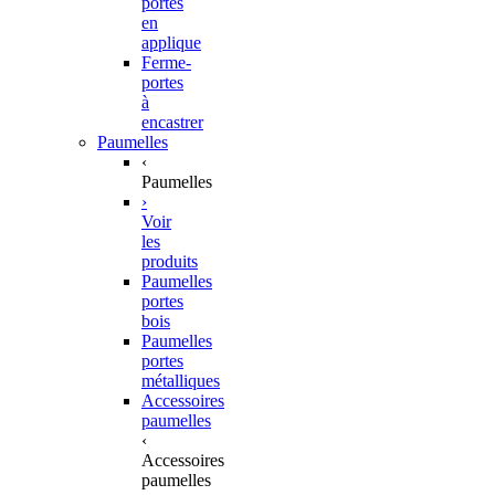
portes
en
applique
Ferme-
portes
à
encastrer
Paumelles
‹
Paumelles
›
Voir
les
produits
Paumelles
portes
bois
Paumelles
portes
métalliques
Accessoires
paumelles
‹
Accessoires
paumelles