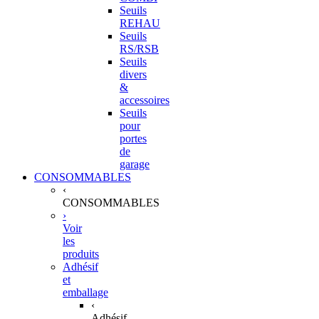
Seuils
REHAU
Seuils
RS/RSB
Seuils
divers
&
accessoires
Seuils
pour
portes
de
garage
CONSOMMABLES
‹
CONSOMMABLES
›
Voir
les
produits
Adhésif
et
emballage
‹
Adhésif