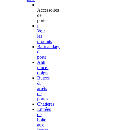
‹
Accessoires
de
porte
›
Voir
les
produits
Barreaudage
de
porte
Anti
pince-
doigts
Butées
&
arrêts
de
portes
Chatières
Entrées
de
boite
aux