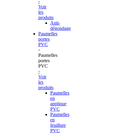
›
Voir
les
produits
Anti-
dégondage
Paumelles
portes
PVC
‹
Paumelles
portes
PVC
›
Voir
les
produits
Paumelles
en
applique
PVC
Paumelles
en
feuillure
PVC