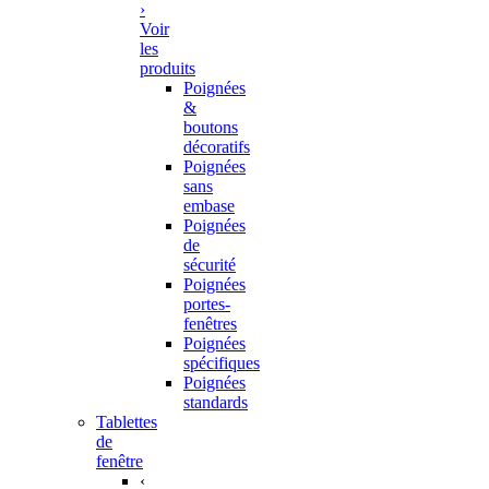
›
Voir
les
produits
Poignées
&
boutons
décoratifs
Poignées
sans
embase
Poignées
de
sécurité
Poignées
portes-
fenêtres
Poignées
spécifiques
Poignées
standards
Tablettes
de
fenêtre
‹