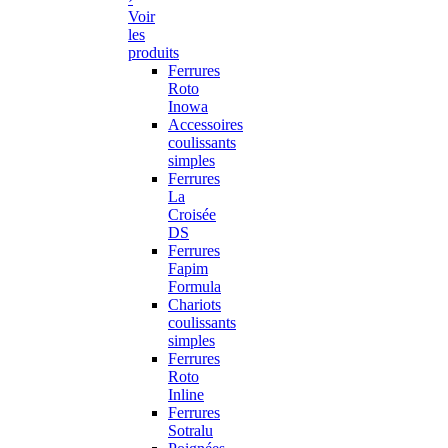
Voir
les
produits
Ferrures
Roto
Inowa
Accessoires
coulissants
simples
Ferrures
La
Croisée
DS
Ferrures
Fapim
Formula
Chariots
coulissants
simples
Ferrures
Roto
Inline
Ferrures
Sotralu