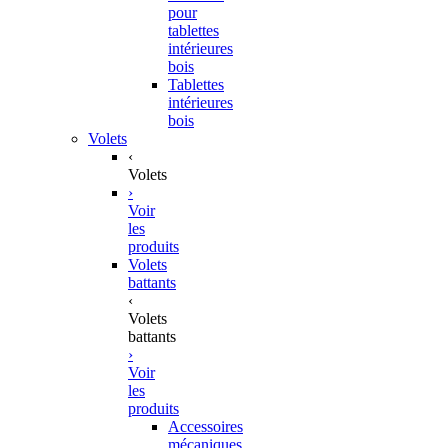
pour
tablettes
intérieures
bois
Tablettes
intérieures
bois
Volets
‹
Volets
›
Voir
les
produits
Volets
battants
‹
Volets
battants
›
Voir
les
produits
Accessoires
mécaniques