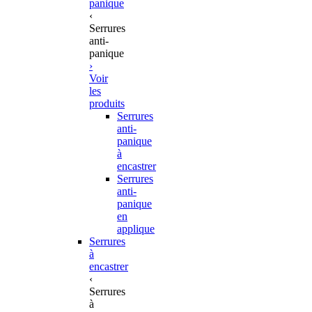
panique
‹
Serrures
anti-
panique
›
Voir
les
produits
Serrures
anti-
panique
à
encastrer
Serrures
anti-
panique
en
applique
Serrures
à
encastrer
‹
Serrures
à