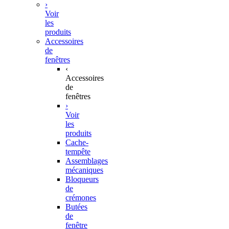
›
Voir
les
produits
Accessoires
de
fenêtres
‹
Accessoires
de
fenêtres
›
Voir
les
produits
Cache-
tempête
Assemblages
mécaniques
Bloqueurs
de
crémones
Butées
de
fenêtre