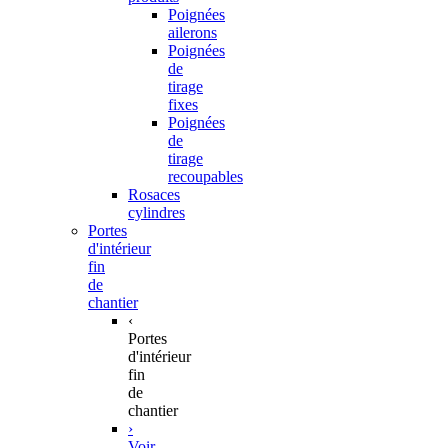
Poignées
ailerons
Poignées
de
tirage
fixes
Poignées
de
tirage
recoupables
Rosaces
cylindres
Portes
d'intérieur
fin
de
chantier
‹
Portes
d'intérieur
fin
de
chantier
›
Voir