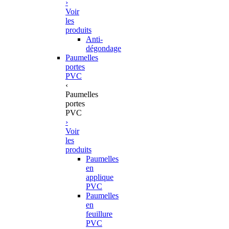
›
Voir
les
produits
Anti-
dégondage
Paumelles
portes
PVC
‹
Paumelles
portes
PVC
›
Voir
les
produits
Paumelles
en
applique
PVC
Paumelles
en
feuillure
PVC