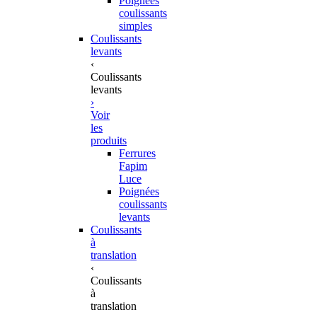
Poignées
coulissants
simples
Coulissants
levants
‹
Coulissants
levants
›
Voir
les
produits
Ferrures
Fapim
Luce
Poignées
coulissants
levants
Coulissants
à
translation
‹
Coulissants
à
translation