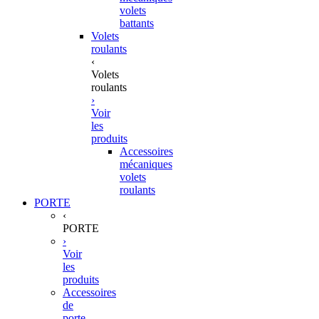
volets
battants
Volets
roulants
‹
Volets
roulants
›
Voir
les
produits
Accessoires
mécaniques
volets
roulants
PORTE
‹
PORTE
›
Voir
les
produits
Accessoires
de
porte