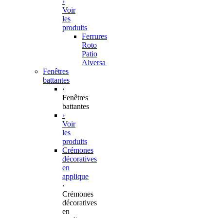
›
Voir
les
produits
Ferrures
Roto
Patio
Alversa
Fenêtres
battantes
‹
Fenêtres
battantes
›
Voir
les
produits
Crémones
décoratives
en
applique
‹
Crémones
décoratives
en