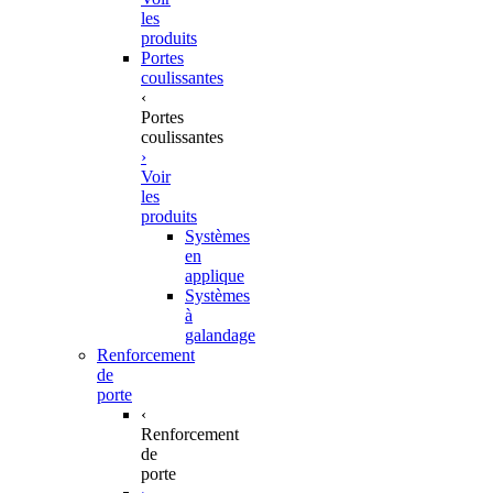
les
produits
Portes
coulissantes
‹
Portes
coulissantes
›
Voir
les
produits
Systèmes
en
applique
Systèmes
à
galandage
Renforcement
de
porte
‹
Renforcement
de
porte