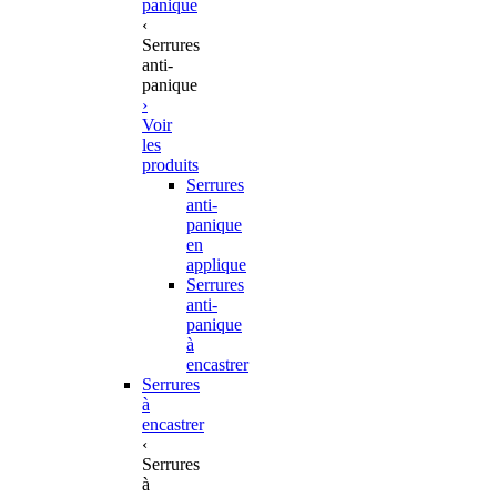
panique
‹
Serrures
anti-
panique
›
Voir
les
produits
Serrures
anti-
panique
en
applique
Serrures
anti-
panique
à
encastrer
Serrures
à
encastrer
‹
Serrures
à