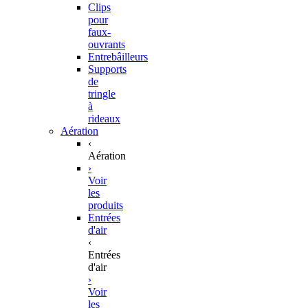
Clips
pour
faux-
ouvrants
Entrebâilleurs
Supports
de
tringle
à
rideaux
Aération
‹
Aération
›
Voir
les
produits
Entrées
d'air
‹
Entrées
d'air
›
Voir
les