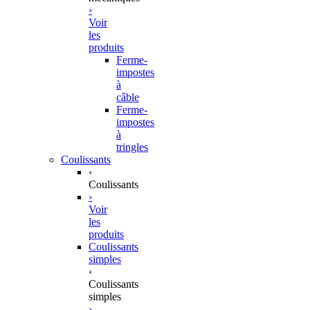
›
Voir
les
produits
Ferme-
impostes
à
câble
Ferme-
impostes
à
tringles
Coulissants
‹
Coulissants
›
Voir
les
produits
Coulissants
simples
‹
Coulissants
simples
›