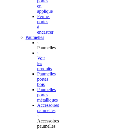
portes
en
applique
Ferme-
portes
à
encastrer
Paumelles
‹
Paumelles
›
Voir
les
produits
Paumelles
portes
bois
Paumelles
portes
métalliques
Accessoires
paumelles
‹
Accessoires
paumelles