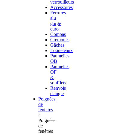
verrouilleurs
Accessoires
Ferrures
alu
gorge
euro
Compas
Crémones
Gâches
Loqueteaux
Paumelles
OB
Paumelles
OF
&
soufflets
Renvois
d'angle
Poignées
de
fenêtres
‹
Poignées
de
fenêtres