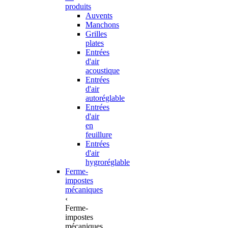
produits
Auvents
Manchons
Grilles
plates
Entrées
d'air
acoustique
Entrées
d'air
autoréglable
Entrées
d'air
en
feuillure
Entrées
d'air
hygroréglable
Ferme-
impostes
mécaniques
‹
Ferme-
impostes
mécaniques