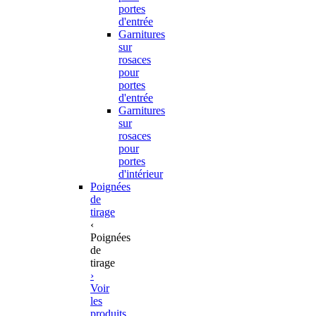
portes
d'entrée
Garnitures
sur
rosaces
pour
portes
d'entrée
Garnitures
sur
rosaces
pour
portes
d'intérieur
Poignées
de
tirage
‹
Poignées
de
tirage
›
Voir
les
produits