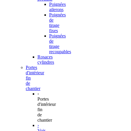
Poignées
ailerons
Poignées
de
tirage
fixes
Poignées
de
tirage
recoupables
Rosaces
cylindres
Portes
d'intérieur
fin
de
chantier
‹
Portes
d'intérieur
fin
de
chantier
›
Voir