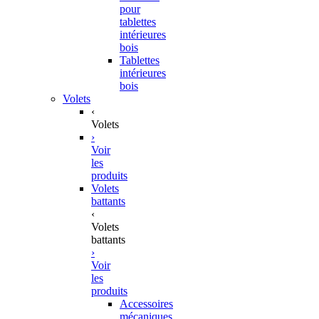
pour
tablettes
intérieures
bois
Tablettes
intérieures
bois
Volets
‹
Volets
›
Voir
les
produits
Volets
battants
‹
Volets
battants
›
Voir
les
produits
Accessoires
mécaniques