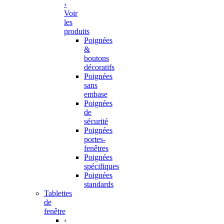
›
Voir
les
produits
Poignées
&
boutons
décoratifs
Poignées
sans
embase
Poignées
de
sécurité
Poignées
portes-
fenêtres
Poignées
spécifiques
Poignées
standards
Tablettes
de
fenêtre
‹