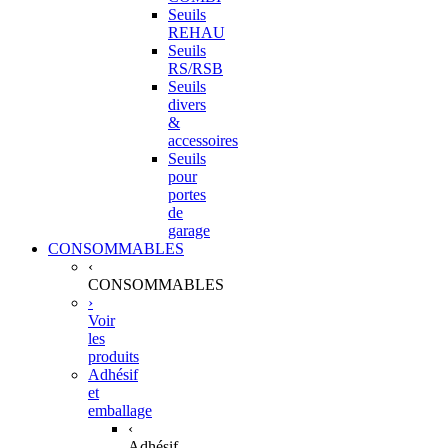
Seuils
REHAU
Seuils
RS/RSB
Seuils
divers
&
accessoires
Seuils
pour
portes
de
garage
CONSOMMABLES
‹
CONSOMMABLES
›
Voir
les
produits
Adhésif
et
emballage
‹
Adhésif