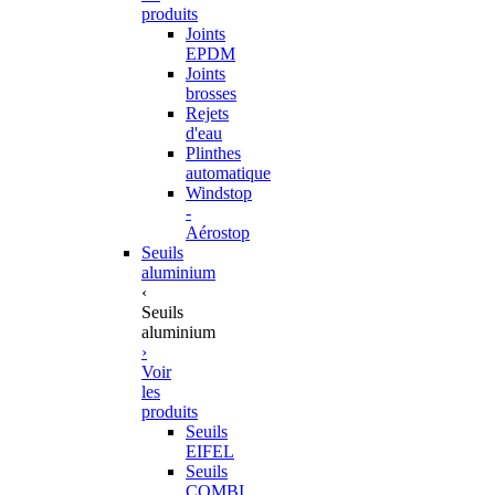
produits
Joints
EPDM
Joints
brosses
Rejets
d'eau
Plinthes
automatique
Windstop
-
Aérostop
Seuils
aluminium
‹
Seuils
aluminium
›
Voir
les
produits
Seuils
EIFEL
Seuils
COMBI