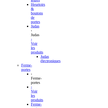
lettres
Heurtoirs
&
boutons
de
portes
Judas
‹
Judas
›
Voir
les
produits
Judas
électroniques
Ferme-
portes
‹
Ferme-
portes
›
Voir
les
produits
Ferme-