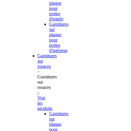
plaque
pour
portes
d'entrée
Garnitures
sur
plaque
pour
portes
d'intérieur
Garnitures
sur
rosaces
‹
Garnitures
sur
rosaces
›
Voir
les
produits
Garnitures
sur
plaque
pour