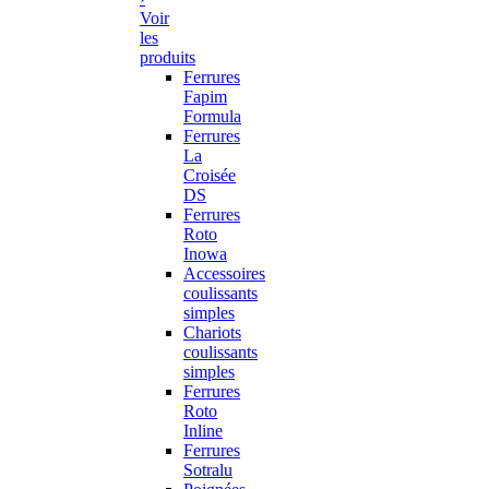
Voir
les
produits
Ferrures
Fapim
Formula
Ferrures
La
Croisée
DS
Ferrures
Roto
Inowa
Accessoires
coulissants
simples
Chariots
coulissants
simples
Ferrures
Roto
Inline
Ferrures
Sotralu