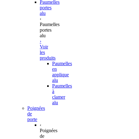
Paumelles
portes
alu
‹
Paumelles
portes
alu
›
Voir
les
produits
Paumelles
en
applique
alu
Paumelles
à
clamer
alu
Poignées
de
porte
‹
Poignées
de