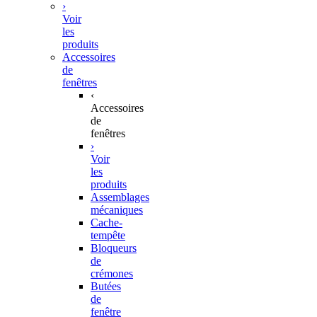
›
Voir
les
produits
Accessoires
de
fenêtres
‹
Accessoires
de
fenêtres
›
Voir
les
produits
Assemblages
mécaniques
Cache-
tempête
Bloqueurs
de
crémones
Butées
de
fenêtre