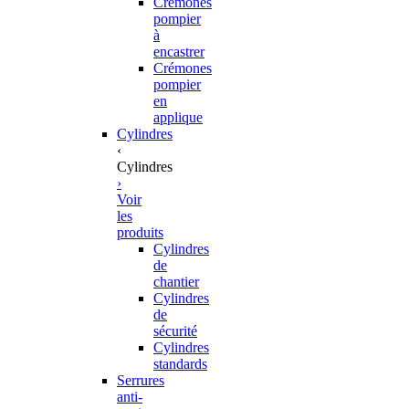
Crémones
pompier
à
encastrer
Crémones
pompier
en
applique
Cylindres
‹
Cylindres
›
Voir
les
produits
Cylindres
de
chantier
Cylindres
de
sécurité
Cylindres
standards
Serrures
anti-