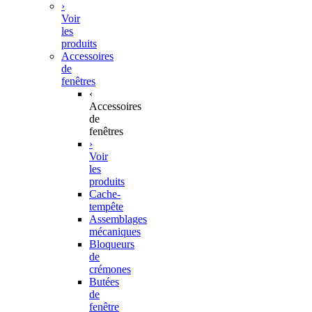
›
Voir
les
produits
Accessoires
de
fenêtres
‹
Accessoires
de
fenêtres
›
Voir
les
produits
Cache-
tempête
Assemblages
mécaniques
Bloqueurs
de
crémones
Butées
de
fenêtre