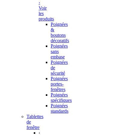
›
Voir
les
produits
Poignées
&
boutons
décoratifs
Poignées
sans
embase
Poignées
de
sécurité
Poignées
portes-
fenêtres
Poignées
spécifiques
Poignées
standards
Tablettes
de
fenêtre
‹