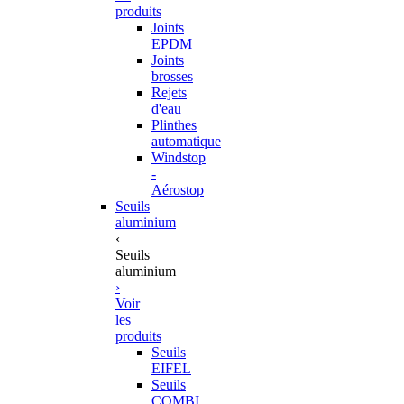
produits
Joints
EPDM
Joints
brosses
Rejets
d'eau
Plinthes
automatique
Windstop
-
Aérostop
Seuils
aluminium
‹
Seuils
aluminium
›
Voir
les
produits
Seuils
EIFEL
Seuils
COMBI