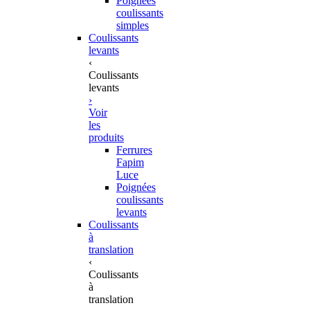
Poignées
coulissants
simples
Coulissants
levants
‹
Coulissants
levants
›
Voir
les
produits
Ferrures
Fapim
Luce
Poignées
coulissants
levants
Coulissants
à
translation
‹
Coulissants
à
translation