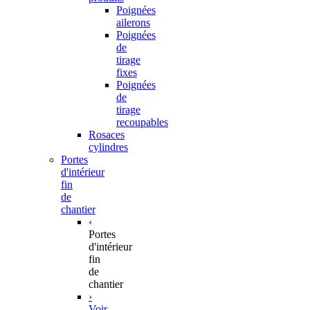
Poignées
ailerons
Poignées
de
tirage
fixes
Poignées
de
tirage
recoupables
Rosaces
cylindres
Portes
d'intérieur
fin
de
chantier
‹
Portes
d'intérieur
fin
de
chantier
›
Voir