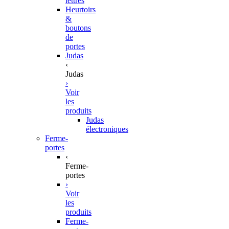
lettres
Heurtoirs
&
boutons
de
portes
Judas
‹
Judas
›
Voir
les
produits
Judas
électroniques
Ferme-
portes
‹
Ferme-
portes
›
Voir
les
produits
Ferme-