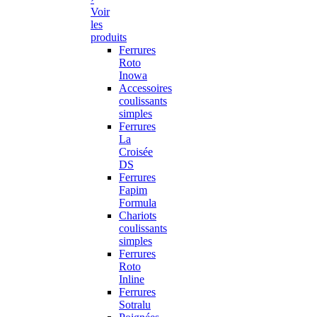
Voir
les
produits
Ferrures
Roto
Inowa
Accessoires
coulissants
simples
Ferrures
La
Croisée
DS
Ferrures
Fapim
Formula
Chariots
coulissants
simples
Ferrures
Roto
Inline
Ferrures
Sotralu