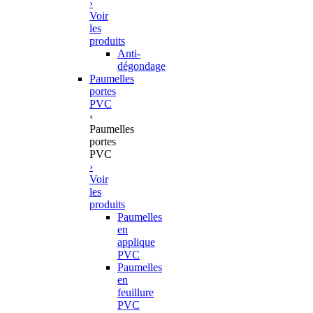
›
Voir
les
produits
Anti-
dégondage
Paumelles
portes
PVC
‹
Paumelles
portes
PVC
›
Voir
les
produits
Paumelles
en
applique
PVC
Paumelles
en
feuillure
PVC