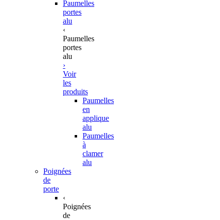
Paumelles
portes
alu
‹
Paumelles
portes
alu
›
Voir
les
produits
Paumelles
en
applique
alu
Paumelles
à
clamer
alu
Poignées
de
porte
‹
Poignées
de