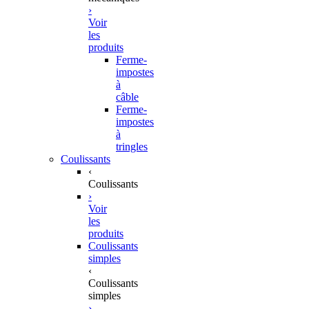
›
Voir
les
produits
Ferme-
impostes
à
câble
Ferme-
impostes
à
tringles
Coulissants
‹
Coulissants
›
Voir
les
produits
Coulissants
simples
‹
Coulissants
simples
›