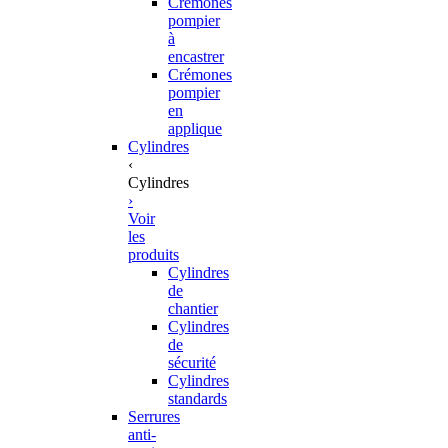
Crémones
pompier
à
encastrer
Crémones
pompier
en
applique
Cylindres
‹
Cylindres
›
Voir
les
produits
Cylindres
de
chantier
Cylindres
de
sécurité
Cylindres
standards
Serrures
anti-