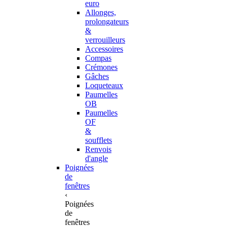
euro
Allonges,
prolongateurs
&
verrouilleurs
Accessoires
Compas
Crémones
Gâches
Loqueteaux
Paumelles
OB
Paumelles
OF
&
soufflets
Renvois
d'angle
Poignées
de
fenêtres
‹
Poignées
de
fenêtres