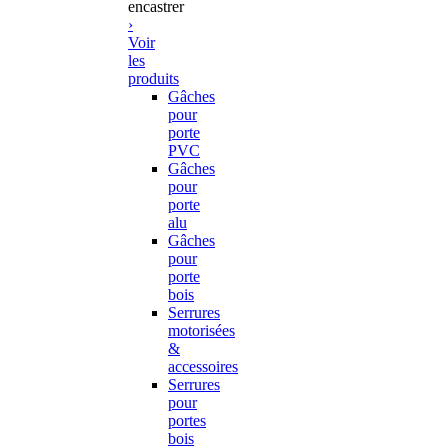
encastrer
›
Voir
les
produits
Gâches
pour
porte
PVC
Gâches
pour
porte
alu
Gâches
pour
porte
bois
Serrures
motorisées
&
accessoires
Serrures
pour
portes
bois