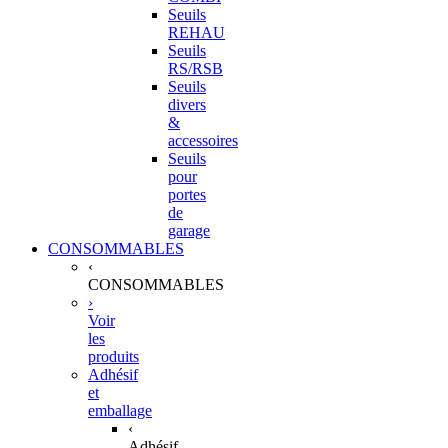
Seuils
REHAU
Seuils
RS/RSB
Seuils
divers
&
accessoires
Seuils
pour
portes
de
garage
CONSOMMABLES
‹
CONSOMMABLES
›
Voir
les
produits
Adhésif
et
emballage
‹
Adhésif