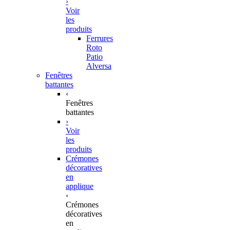
›
Voir
les
produits
Ferrures
Roto
Patio
Alversa
Fenêtres
battantes
‹
Fenêtres
battantes
›
Voir
les
produits
Crémones
décoratives
en
applique
‹
Crémones
décoratives
en