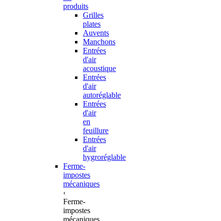
produits
Grilles
plates
Auvents
Manchons
Entrées
d'air
acoustique
Entrées
d'air
autoréglable
Entrées
d'air
en
feuillure
Entrées
d'air
hygroréglable
Ferme-
impostes
mécaniques
‹
Ferme-
impostes
mécaniques