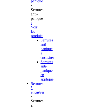
panique
‹
Serrures
anti-
panique
›
Voir
les
produits
Serrures
anti-
panique
à
encastrer
Serrures
anti-
panique
en
applique
Serrures
à
encastrer
‹
Serrures
à