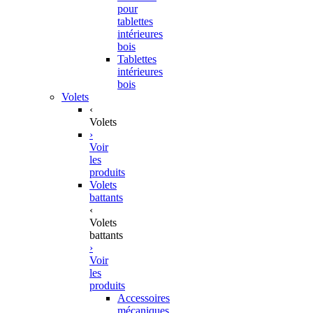
pour
tablettes
intérieures
bois
Tablettes
intérieures
bois
Volets
‹
Volets
›
Voir
les
produits
Volets
battants
‹
Volets
battants
›
Voir
les
produits
Accessoires
mécaniques