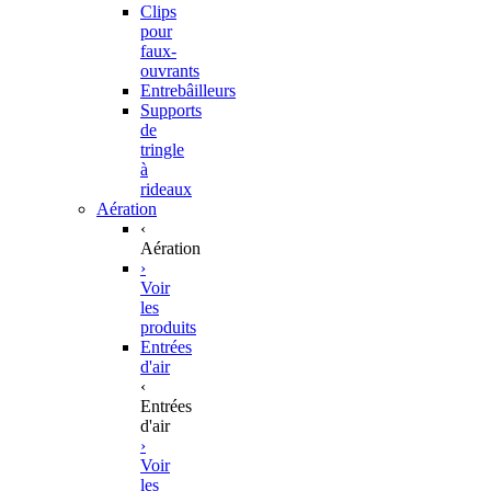
Clips
pour
faux-
ouvrants
Entrebâilleurs
Supports
de
tringle
à
rideaux
Aération
‹
Aération
›
Voir
les
produits
Entrées
d'air
‹
Entrées
d'air
›
Voir
les