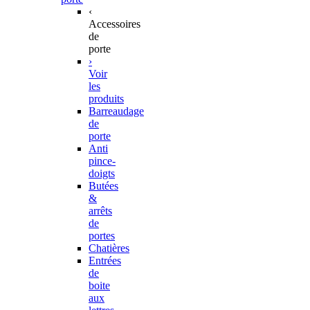
‹
Accessoires
de
porte
›
Voir
les
produits
Barreaudage
de
porte
Anti
pince-
doigts
Butées
&
arrêts
de
portes
Chatières
Entrées
de
boite
aux