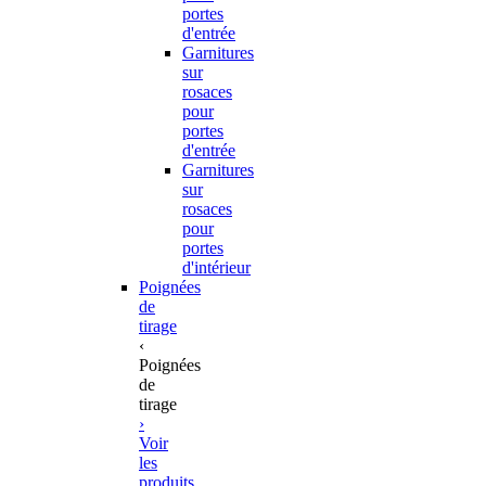
portes
d'entrée
Garnitures
sur
rosaces
pour
portes
d'entrée
Garnitures
sur
rosaces
pour
portes
d'intérieur
Poignées
de
tirage
‹
Poignées
de
tirage
›
Voir
les
produits