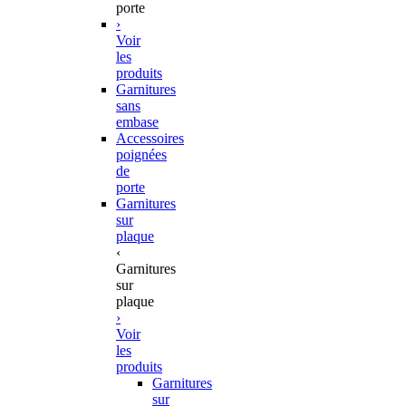
porte
›
Voir
les
produits
Garnitures
sans
embase
Accessoires
poignées
de
porte
Garnitures
sur
plaque
‹
Garnitures
sur
plaque
›
Voir
les
produits
Garnitures
sur