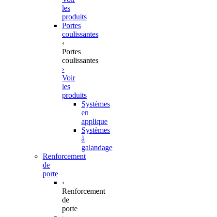
les
produits
Portes
coulissantes
‹
Portes
coulissantes
›
Voir
les
produits
Systèmes
en
applique
Systèmes
à
galandage
Renforcement
de
porte
‹
Renforcement
de
porte