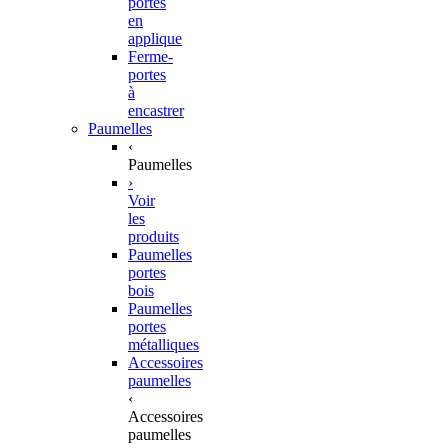
portes
en
applique
Ferme-
portes
à
encastrer
Paumelles
‹
Paumelles
›
Voir
les
produits
Paumelles
portes
bois
Paumelles
portes
métalliques
Accessoires
paumelles
‹
Accessoires
paumelles