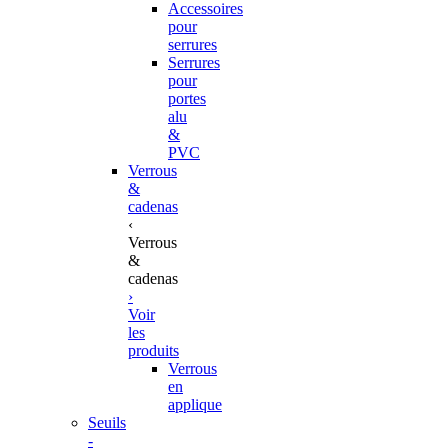
Accessoires
pour
serrures
Serrures
pour
portes
alu
&
PVC
Verrous
&
cadenas
‹
Verrous
&
cadenas
›
Voir
les
produits
Verrous
en
applique
Seuils
-