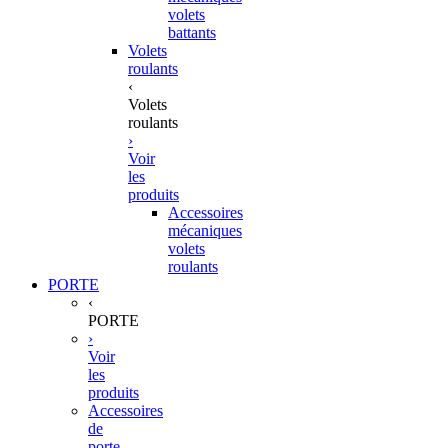
volets
battants
Volets
roulants
‹
Volets
roulants
›
Voir
les
produits
Accessoires
mécaniques
volets
roulants
PORTE
‹
PORTE
›
Voir
les
produits
Accessoires
de
porte