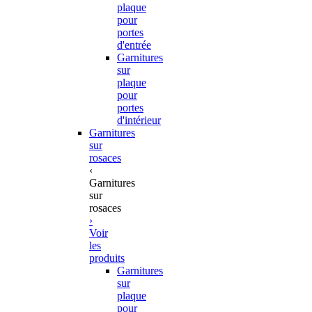
plaque
pour
portes
d'entrée
Garnitures
sur
plaque
pour
portes
d'intérieur
Garnitures
sur
rosaces
‹
Garnitures
sur
rosaces
›
Voir
les
produits
Garnitures
sur
plaque
pour