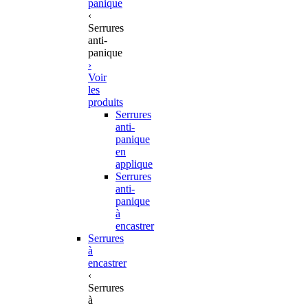
panique
‹
Serrures
anti-
panique
›
Voir
les
produits
Serrures
anti-
panique
en
applique
Serrures
anti-
panique
à
encastrer
Serrures
à
encastrer
‹
Serrures
à