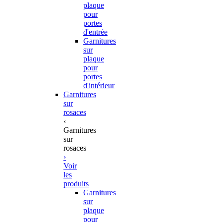
plaque
pour
portes
d'entrée
Garnitures
sur
plaque
pour
portes
d'intérieur
Garnitures
sur
rosaces
‹
Garnitures
sur
rosaces
›
Voir
les
produits
Garnitures
sur
plaque
pour