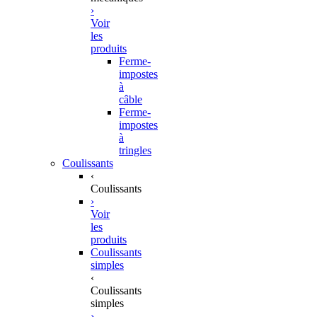
›
Voir
les
produits
Ferme-
impostes
à
câble
Ferme-
impostes
à
tringles
Coulissants
‹
Coulissants
›
Voir
les
produits
Coulissants
simples
‹
Coulissants
simples
›