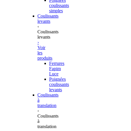
Poignées
coulissants
simples
Coulissants
levants
‹
Coulissants
levants
›
Voir
les
produits
Ferrures
Fapim
Luce
Poignées
coulissants
levants
Coulissants
à
translation
‹
Coulissants
à
translation