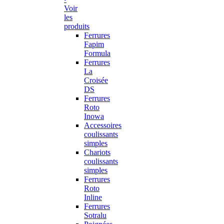
Voir
les
produits
Ferrures
Fapim
Formula
Ferrures
La
Croisée
DS
Ferrures
Roto
Inowa
Accessoires
coulissants
simples
Chariots
coulissants
simples
Ferrures
Roto
Inline
Ferrures
Sotralu