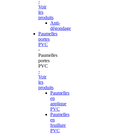
›
Voir
les
produits
Anti-
dégondage
Paumelles
portes
PVC
‹
Paumelles
portes
PVC
›
Voir
les
produits
Paumelles
en
applique
PVC
Paumelles
en
feuillure
PVC