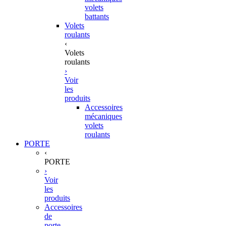
volets
battants
Volets
roulants
‹
Volets
roulants
›
Voir
les
produits
Accessoires
mécaniques
volets
roulants
PORTE
‹
PORTE
›
Voir
les
produits
Accessoires
de
porte