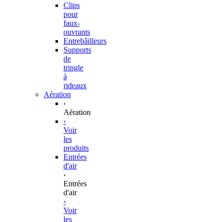
Clips
pour
faux-
ouvrants
Entrebâilleurs
Supports
de
tringle
à
rideaux
Aération
‹
Aération
›
Voir
les
produits
Entrées
d'air
‹
Entrées
d'air
›
Voir
les