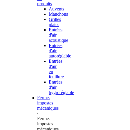
produits
Auvents
Manchons
Grilles
plates
Entrées
d'air
acoustique
Entrées
d'air
autoréglable
Entrées
d'air
en
feuillure
Entrées
d'air
hygroréglable
Ferme-
impostes
mécaniques
‹
Ferme-
impostes
mécaniques