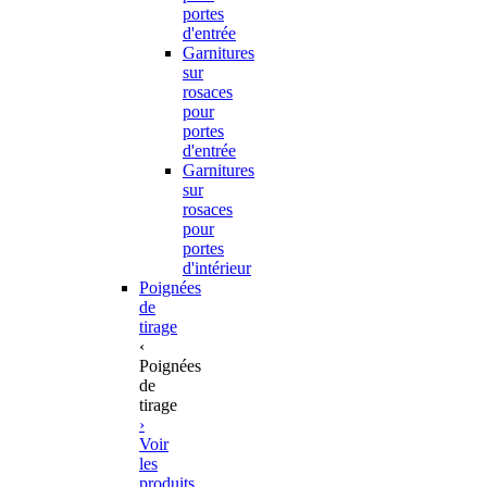
portes
d'entrée
Garnitures
sur
rosaces
pour
portes
d'entrée
Garnitures
sur
rosaces
pour
portes
d'intérieur
Poignées
de
tirage
‹
Poignées
de
tirage
›
Voir
les
produits