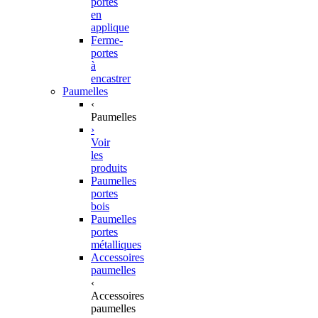
portes
en
applique
Ferme-
portes
à
encastrer
Paumelles
‹
Paumelles
›
Voir
les
produits
Paumelles
portes
bois
Paumelles
portes
métalliques
Accessoires
paumelles
‹
Accessoires
paumelles