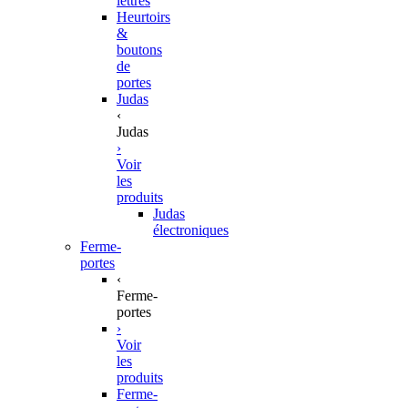
lettres
Heurtoirs
&
boutons
de
portes
Judas
‹
Judas
›
Voir
les
produits
Judas
électroniques
Ferme-
portes
‹
Ferme-
portes
›
Voir
les
produits
Ferme-