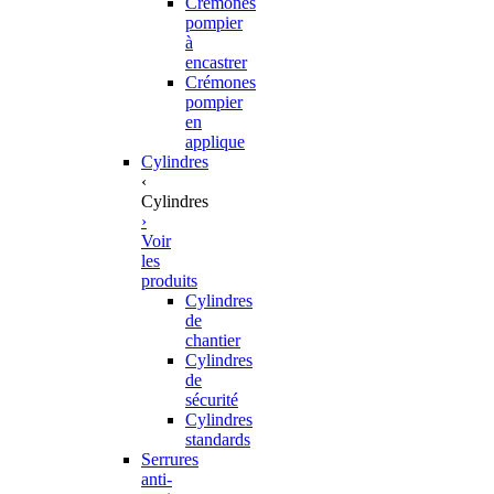
Crémones
pompier
à
encastrer
Crémones
pompier
en
applique
Cylindres
‹
Cylindres
›
Voir
les
produits
Cylindres
de
chantier
Cylindres
de
sécurité
Cylindres
standards
Serrures
anti-