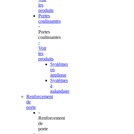
les
produits
Portes
coulissantes
‹
Portes
coulissantes
›
Voir
les
produits
Systèmes
en
applique
Systèmes
à
galandage
Renforcement
de
porte
‹
Renforcement
de
porte