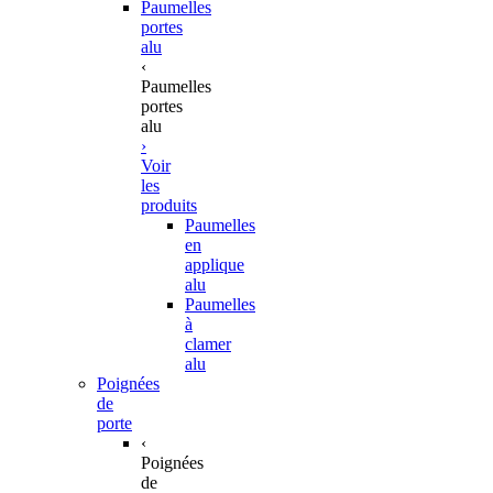
Paumelles
portes
alu
‹
Paumelles
portes
alu
›
Voir
les
produits
Paumelles
en
applique
alu
Paumelles
à
clamer
alu
Poignées
de
porte
‹
Poignées
de