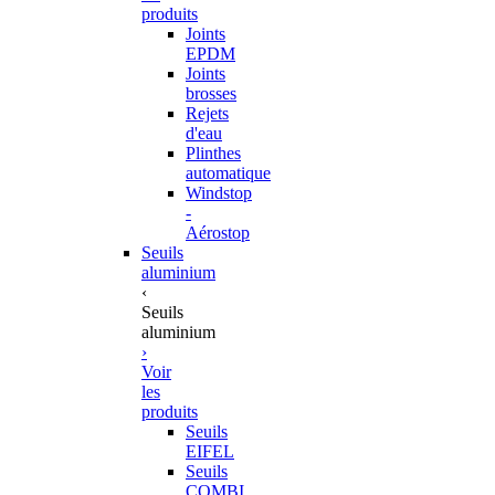
produits
Joints
EPDM
Joints
brosses
Rejets
d'eau
Plinthes
automatique
Windstop
-
Aérostop
Seuils
aluminium
‹
Seuils
aluminium
›
Voir
les
produits
Seuils
EIFEL
Seuils
COMBI