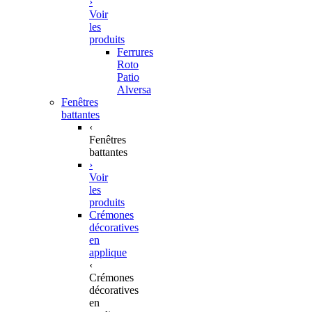
›
Voir
les
produits
Ferrures
Roto
Patio
Alversa
Fenêtres
battantes
‹
Fenêtres
battantes
›
Voir
les
produits
Crémones
décoratives
en
applique
‹
Crémones
décoratives
en