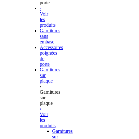
porte
›
Voir
les
produits
Garnitures
sans
embase
Accessoires
poignées
de
porte
Garnitures
sur
plaque
‹
Garnitures
sur
plaque
›
Voir
les
produits
Garnitures
sur