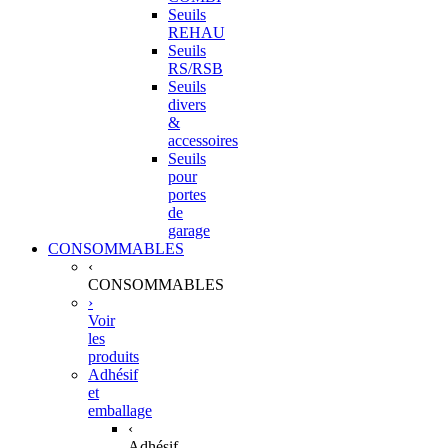
Seuils
REHAU
Seuils
RS/RSB
Seuils
divers
&
accessoires
Seuils
pour
portes
de
garage
CONSOMMABLES
‹
CONSOMMABLES
›
Voir
les
produits
Adhésif
et
emballage
‹
Adhésif