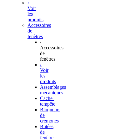
›
Voir
les
produits
Accessoires
de
fenêtres
‹
Accessoires
de
fenêtres
›
Voir
les
produits
Assemblages
mécaniques
Cache-
tempête
Bloqueurs
de
crémones
Butées
de
fenêtre