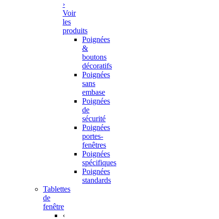
›
Voir
les
produits
Poignées
&
boutons
décoratifs
Poignées
sans
embase
Poignées
de
sécurité
Poignées
portes-
fenêtres
Poignées
spécifiques
Poignées
standards
Tablettes
de
fenêtre
‹