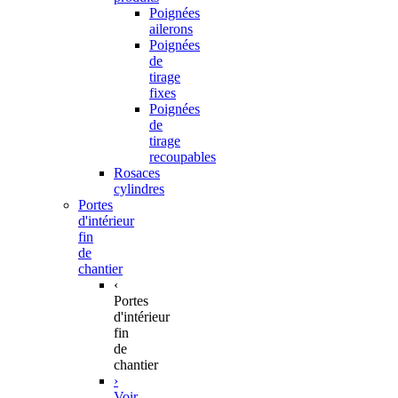
Poignées
ailerons
Poignées
de
tirage
fixes
Poignées
de
tirage
recoupables
Rosaces
cylindres
Portes
d'intérieur
fin
de
chantier
‹
Portes
d'intérieur
fin
de
chantier
›
Voir