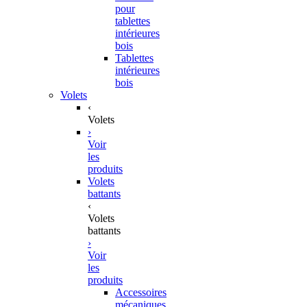
pour
tablettes
intérieures
bois
Tablettes
intérieures
bois
Volets
‹
Volets
›
Voir
les
produits
Volets
battants
‹
Volets
battants
›
Voir
les
produits
Accessoires
mécaniques