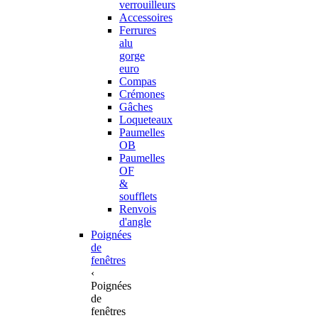
verrouilleurs
Accessoires
Ferrures
alu
gorge
euro
Compas
Crémones
Gâches
Loqueteaux
Paumelles
OB
Paumelles
OF
&
soufflets
Renvois
d'angle
Poignées
de
fenêtres
‹
Poignées
de
fenêtres