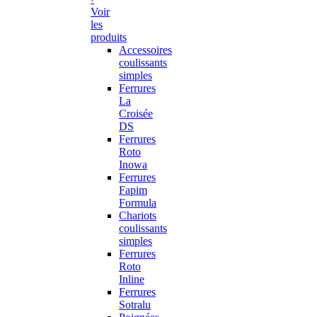
Voir
les
produits
Accessoires
coulissants
simples
Ferrures
La
Croisée
DS
Ferrures
Roto
Inowa
Ferrures
Fapim
Formula
Chariots
coulissants
simples
Ferrures
Roto
Inline
Ferrures
Sotralu