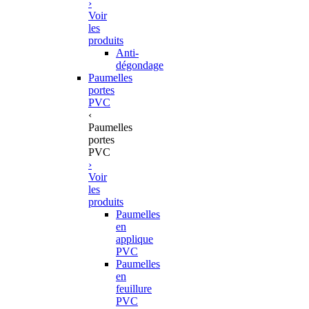
›
Voir
les
produits
Anti-
dégondage
Paumelles
portes
PVC
‹
Paumelles
portes
PVC
›
Voir
les
produits
Paumelles
en
applique
PVC
Paumelles
en
feuillure
PVC