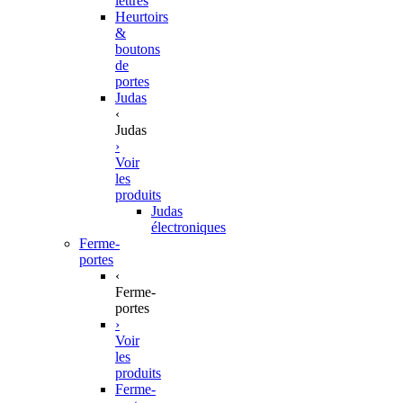
lettres
Heurtoirs
&
boutons
de
portes
Judas
‹
Judas
›
Voir
les
produits
Judas
électroniques
Ferme-
portes
‹
Ferme-
portes
›
Voir
les
produits
Ferme-