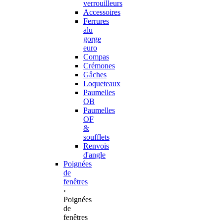
verrouilleurs
Accessoires
Ferrures
alu
gorge
euro
Compas
Crémones
Gâches
Loqueteaux
Paumelles
OB
Paumelles
OF
&
soufflets
Renvois
d'angle
Poignées
de
fenêtres
‹
Poignées
de
fenêtres