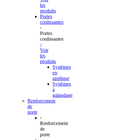
les
produits
Portes
coulissantes
‹
Portes
coulissantes
›
Voir
les
produits
Systèmes
en
applique
Systèmes
à
galandage
Renforcement
de
porte
‹
Renforcement
de
porte