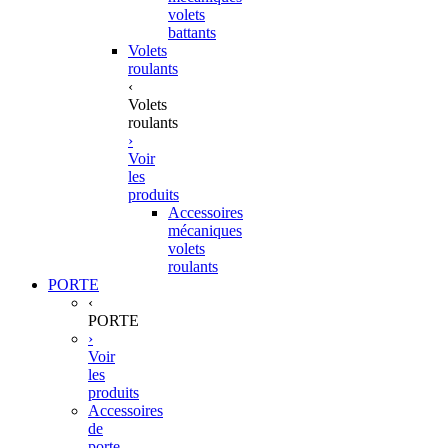
volets
battants
Volets
roulants
‹
Volets
roulants
›
Voir
les
produits
Accessoires
mécaniques
volets
roulants
PORTE
‹
PORTE
›
Voir
les
produits
Accessoires
de
porte