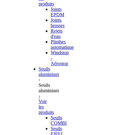
produits
Joints
EPDM
Joints
brosses
Rejets
d'eau
Plinthes
automatique
Windstop
-
Aérostop
Seuils
aluminium
‹
Seuils
aluminium
›
Voir
les
produits
Seuils
COMBI
Seuils
EIFEL