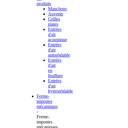
produits
Manchons
Auvents
Grilles
plates
Entrées
d'air
acoustique
Entrées
d'air
autoréglable
Entrées
d'air
en
feuillure
Entrées
d'air
hygroréglable
Ferme-
impostes
mécaniques
‹
Ferme-
impostes
mécaniques