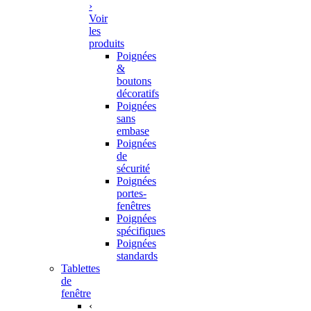
›
Voir
les
produits
Poignées
&
boutons
décoratifs
Poignées
sans
embase
Poignées
de
sécurité
Poignées
portes-
fenêtres
Poignées
spécifiques
Poignées
standards
Tablettes
de
fenêtre
‹