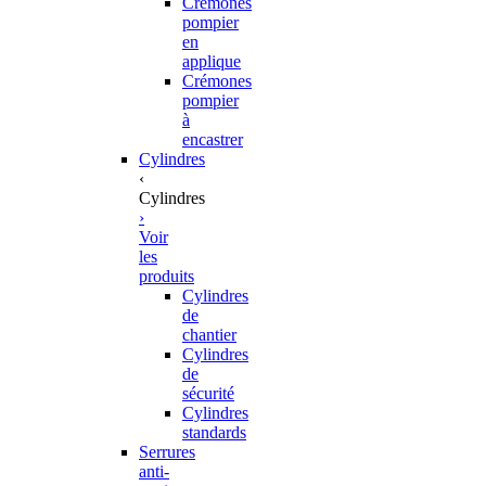
Crémones
pompier
en
applique
Crémones
pompier
à
encastrer
Cylindres
‹
Cylindres
›
Voir
les
produits
Cylindres
de
chantier
Cylindres
de
sécurité
Cylindres
standards
Serrures
anti-