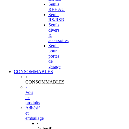
Seuils
REHAU
Seuils
RS/RSB
Seuils
divers
&
accessoires
Seuils
pour
portes
de
garage
CONSOMMABLES
‹
CONSOMMABLES
›
Voir
les
produits
Adhésif
et
emballage
‹
Adhésif