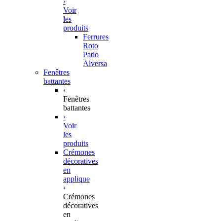
›
Voir
les
produits
Ferrures
Roto
Patio
Alversa
Fenêtres
battantes
‹
Fenêtres
battantes
›
Voir
les
produits
Crémones
décoratives
en
applique
‹
Crémones
décoratives
en