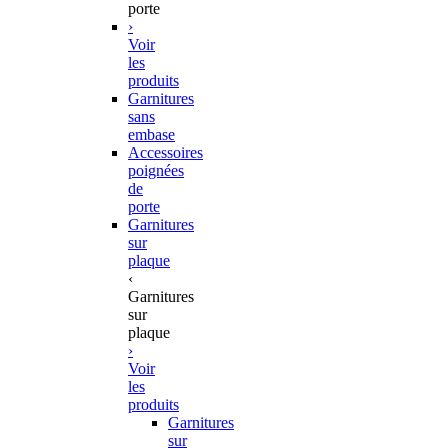
porte
›
Voir
les
produits
Garnitures
sans
embase
Accessoires
poignées
de
porte
Garnitures
sur
plaque
‹
Garnitures
sur
plaque
›
Voir
les
produits
Garnitures
sur