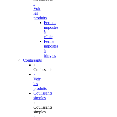
›
Voir
les
produits
Ferme-
impostes
à
câble
Ferme-
impostes
à
tringles
Coulissants
‹
Coulissants
›
Voir
les
produits
Coulissants
simples
‹
Coulissants
simples
›