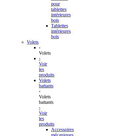
pour
tablettes
intérieures
bois
Tablettes
intérieures
bois
Volets
‹
Volets
›
Voir
les
produits
Volets
battants
‹
Volets
battants
›
Voir
les
produits
Accessoires
mécaniques