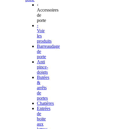
‹
Accessoires
de
porte
›
Voir
les
produits
Barreaudage
de
porte
Anti
pince-
doigts
Butées
&
arrêts
de
portes
Chatières
Entrées
de
boite
aux