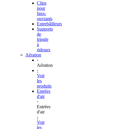
Clips
pour
faux-
ouvrants
Entrebâilleurs
Supports
de
tringle
à
rideaux
Aération
‹
Aération
›
Voir
les
produits
Entrées
d'air
‹
Entrées
d'air
›
Voir
les