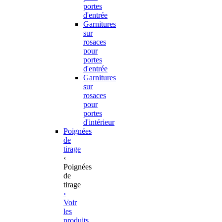
portes
d'entrée
Garnitures
sur
rosaces
pour
portes
d'entrée
Garnitures
sur
rosaces
pour
portes
d'intérieur
Poignées
de
tirage
‹
Poignées
de
tirage
›
Voir
les
produits