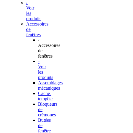
›
Voir
les
produits
Accessoires
de
fenêtres
‹
Accessoires
de
fenêtres
›
Voir
les
produits
Assemblages
mécaniques
Cache-
tempête
Bloqueurs
de
crémones
Butées
de
fenêtre