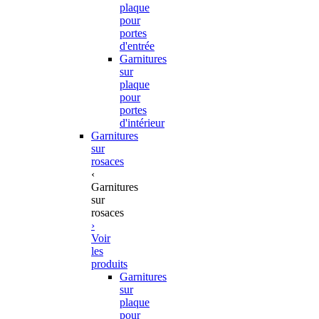
plaque
pour
portes
d'entrée
Garnitures
sur
plaque
pour
portes
d'intérieur
Garnitures
sur
rosaces
‹
Garnitures
sur
rosaces
›
Voir
les
produits
Garnitures
sur
plaque
pour