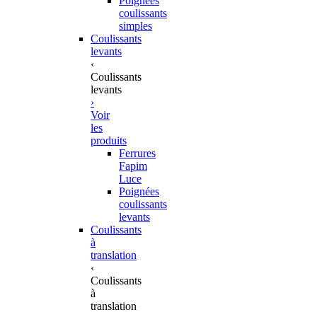
Poignées
coulissants
simples
Coulissants
levants
‹
Coulissants
levants
›
Voir
les
produits
Ferrures
Fapim
Luce
Poignées
coulissants
levants
Coulissants
à
translation
‹
Coulissants
à
translation