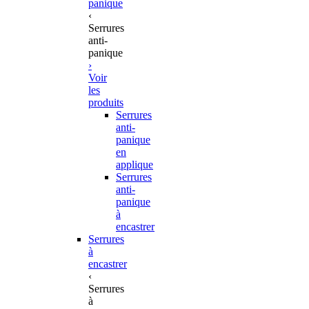
panique
‹
Serrures
anti-
panique
›
Voir
les
produits
Serrures
anti-
panique
en
applique
Serrures
anti-
panique
à
encastrer
Serrures
à
encastrer
‹
Serrures
à