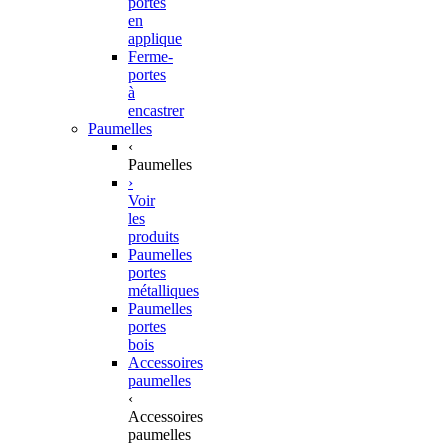
portes
en
applique
Ferme-
portes
à
encastrer
Paumelles
‹
Paumelles
›
Voir
les
produits
Paumelles
portes
métalliques
Paumelles
portes
bois
Accessoires
paumelles
‹
Accessoires
paumelles