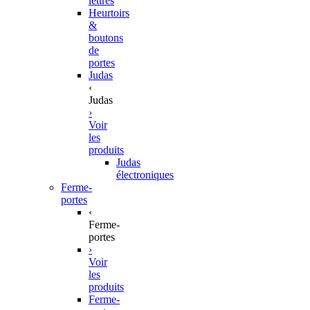
lettres
Heurtoirs
&
boutons
de
portes
Judas
‹
Judas
›
Voir
les
produits
Judas
électroniques
Ferme-
portes
‹
Ferme-
portes
›
Voir
les
produits
Ferme-