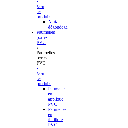
›
Voir
les
produits
Anti-
dégondage
Paumelles
portes
PVC
‹
Paumelles
portes
PVC
›
Voir
les
produits
Paumelles
en
applique
PVC
Paumelles
en
feuillure
PVC