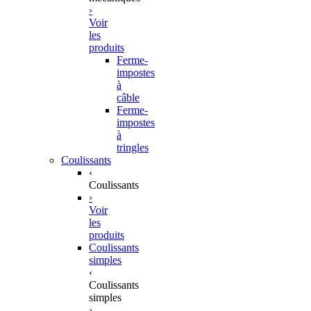
›
Voir
les
produits
Ferme-
impostes
à
câble
Ferme-
impostes
à
tringles
Coulissants
‹
Coulissants
›
Voir
les
produits
Coulissants
simples
‹
Coulissants
simples
›