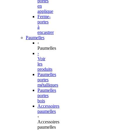
portes
en
applique
Ferme-
portes
à
encastrer
Paumelles
‹
Paumelles
›
Voir
les
produits
Paumelles
portes
métalliques
Paumelles
portes
bois
Accessoires
paumelles
‹
Accessoires
paumelles