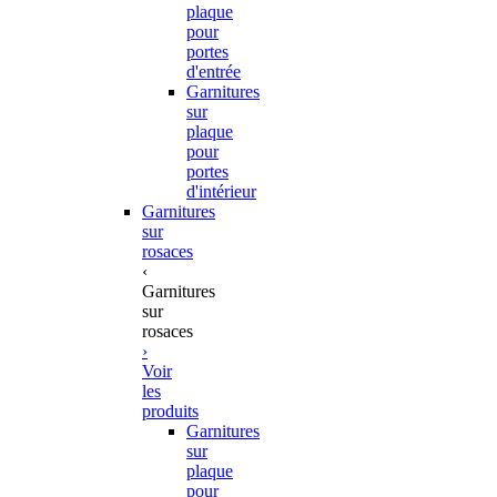
plaque
pour
portes
d'entrée
Garnitures
sur
plaque
pour
portes
d'intérieur
Garnitures
sur
rosaces
‹
Garnitures
sur
rosaces
›
Voir
les
produits
Garnitures
sur
plaque
pour