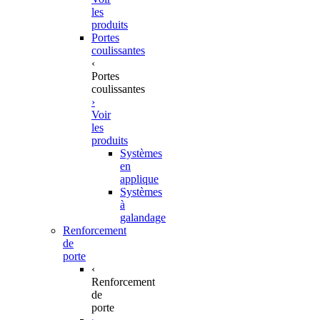
les
produits
Portes
coulissantes
‹
Portes
coulissantes
›
Voir
les
produits
Systèmes
en
applique
Systèmes
à
galandage
Renforcement
de
porte
‹
Renforcement
de
porte