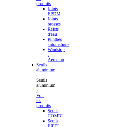
produits
Joints
EPDM
Joints
brosses
Rejets
d'eau
Plinthes
automatique
Windstop
-
Aérostop
Seuils
aluminium
‹
Seuils
aluminium
›
Voir
les
produits
Seuils
COMBI
Seuils
EIFEL