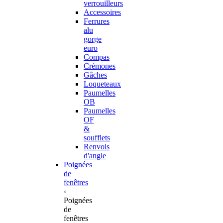
verrouilleurs
Accessoires
Ferrures
alu
gorge
euro
Compas
Crémones
Gâches
Loqueteaux
Paumelles
OB
Paumelles
OF
&
soufflets
Renvois
d'angle
Poignées
de
fenêtres
‹
Poignées
de
fenêtres