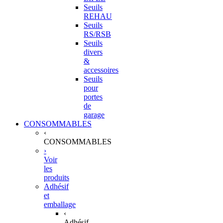
Seuils
REHAU
Seuils
RS/RSB
Seuils
divers
&
accessoires
Seuils
pour
portes
de
garage
CONSOMMABLES
‹
CONSOMMABLES
›
Voir
les
produits
Adhésif
et
emballage
‹
Adhésif