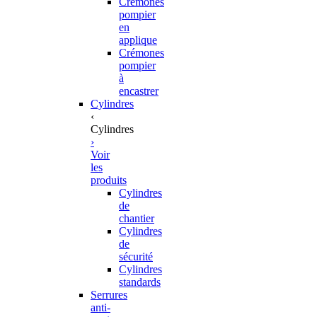
Crémones
pompier
en
applique
Crémones
pompier
à
encastrer
Cylindres
‹
Cylindres
›
Voir
les
produits
Cylindres
de
chantier
Cylindres
de
sécurité
Cylindres
standards
Serrures
anti-