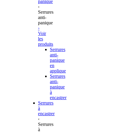
panique
‹
Serrures
anti-
panique
›
Voir
les
produits
Serrures
anti-
panique
en
applique
Serrures
anti-
panique
à
encastrer
Serrures
à
encastrer
‹
Serrures
à