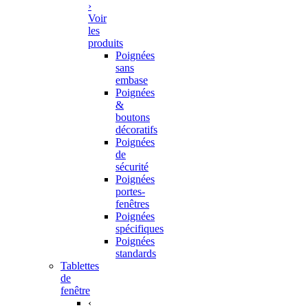
›
Voir
les
produits
Poignées
sans
embase
Poignées
&
boutons
décoratifs
Poignées
de
sécurité
Poignées
portes-
fenêtres
Poignées
spécifiques
Poignées
standards
Tablettes
de
fenêtre
‹