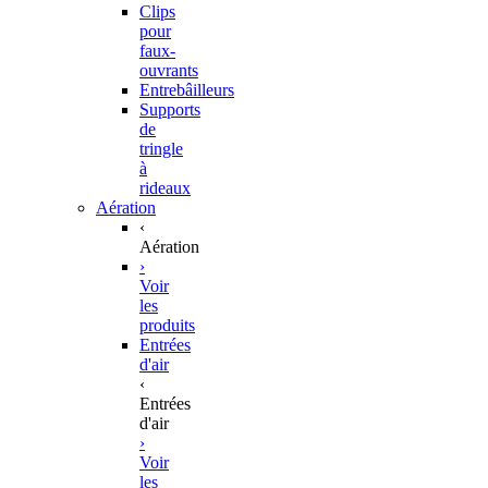
Clips
pour
faux-
ouvrants
Entrebâilleurs
Supports
de
tringle
à
rideaux
Aération
‹
Aération
›
Voir
les
produits
Entrées
d'air
‹
Entrées
d'air
›
Voir
les