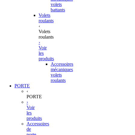
volets
battants
Volets
roulants
‹
Volets
roulants
›
Voir
les
produits
Accessoires
mécaniques
volets
roulants
PORTE
‹
PORTE
›
Voir
les
produits
Accessoires
de
porte