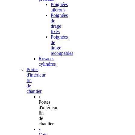
Poignées
ailerons
Poignées
de
tirage
fixes
Poignées
de
tirage
recoupables
Rosaces
cylindres
Portes
d'intérieur
fin
de
chantier
‹
Portes
d'intérieur
fin
de
chantier
›
Voir