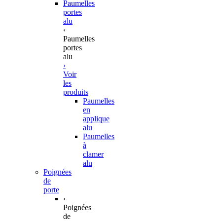
Paumelles
portes
alu
‹
Paumelles
portes
alu
›
Voir
les
produits
Paumelles
en
applique
alu
Paumelles
à
clamer
alu
Poignées
de
porte
‹
Poignées
de