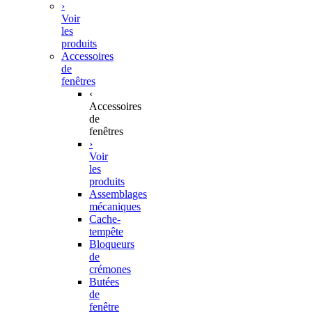
›
Voir
les
produits
Accessoires
de
fenêtres
‹
Accessoires
de
fenêtres
›
Voir
les
produits
Assemblages
mécaniques
Cache-
tempête
Bloqueurs
de
crémones
Butées
de
fenêtre