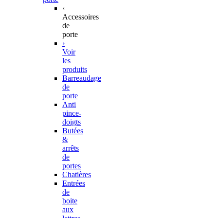
‹
Accessoires
de
porte
›
Voir
les
produits
Barreaudage
de
porte
Anti
pince-
doigts
Butées
&
arrêts
de
portes
Chatières
Entrées
de
boite
aux