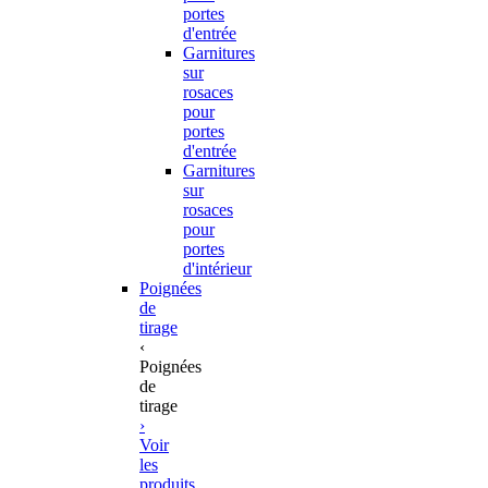
portes
d'entrée
Garnitures
sur
rosaces
pour
portes
d'entrée
Garnitures
sur
rosaces
pour
portes
d'intérieur
Poignées
de
tirage
‹
Poignées
de
tirage
›
Voir
les
produits