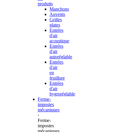
produits
Manchons
Auvents
Grilles
plates
Entrées
d'air
acoustique
Entrées
d'air
autoréglable
Entrées
d'air
en
feuillure
Entrées
d'air
hygroréglable
Ferme-
impostes
mécaniques
‹
Ferme-
impostes
mécaniques