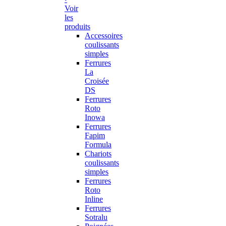
Voir
les
produits
Accessoires
coulissants
simples
Ferrures
La
Croisée
DS
Ferrures
Roto
Inowa
Ferrures
Fapim
Formula
Chariots
coulissants
simples
Ferrures
Roto
Inline
Ferrures
Sotralu