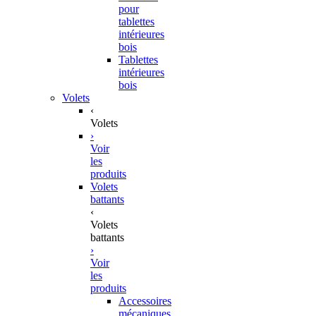
pour
tablettes
intérieures
bois
Tablettes
intérieures
bois
Volets
‹
Volets
›
Voir
les
produits
Volets
battants
‹
Volets
battants
›
Voir
les
produits
Accessoires
mécaniques