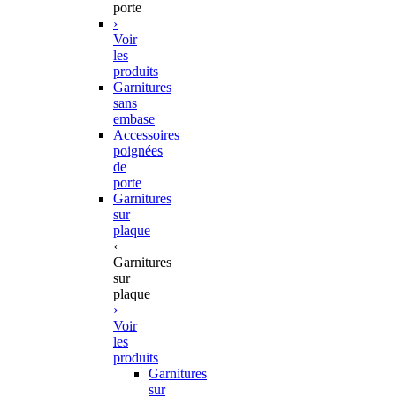
porte
›
Voir
les
produits
Garnitures
sans
embase
Accessoires
poignées
de
porte
Garnitures
sur
plaque
‹
Garnitures
sur
plaque
›
Voir
les
produits
Garnitures
sur