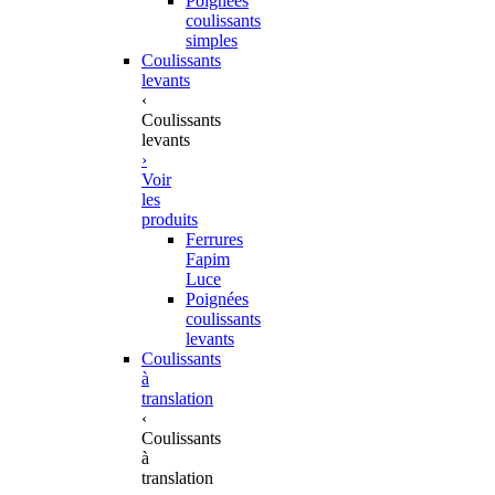
Poignées
coulissants
simples
Coulissants
levants
‹
Coulissants
levants
›
Voir
les
produits
Ferrures
Fapim
Luce
Poignées
coulissants
levants
Coulissants
à
translation
‹
Coulissants
à
translation