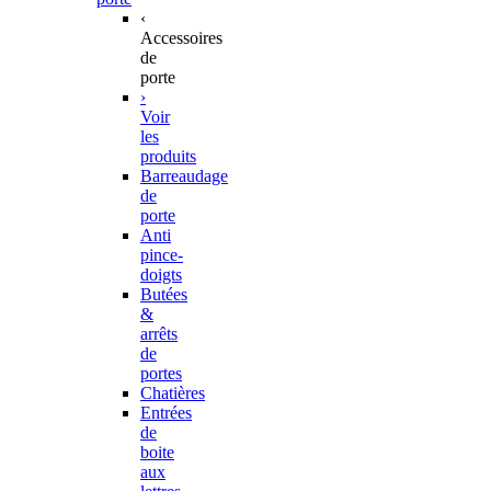
‹
Accessoires
de
porte
›
Voir
les
produits
Barreaudage
de
porte
Anti
pince-
doigts
Butées
&
arrêts
de
portes
Chatières
Entrées
de
boite
aux