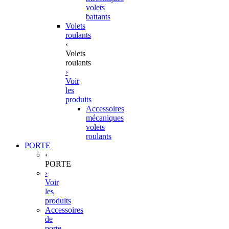
volets
battants
Volets
roulants
‹
Volets
roulants
›
Voir
les
produits
Accessoires
mécaniques
volets
roulants
PORTE
‹
PORTE
›
Voir
les
produits
Accessoires
de
porte