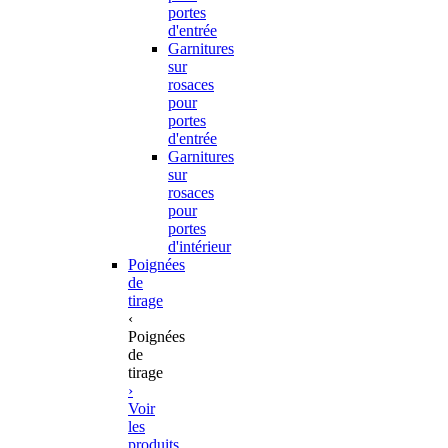
portes
d'entrée
Garnitures
sur
rosaces
pour
portes
d'entrée
Garnitures
sur
rosaces
pour
portes
d'intérieur
Poignées
de
tirage
‹
Poignées
de
tirage
›
Voir
les
produits