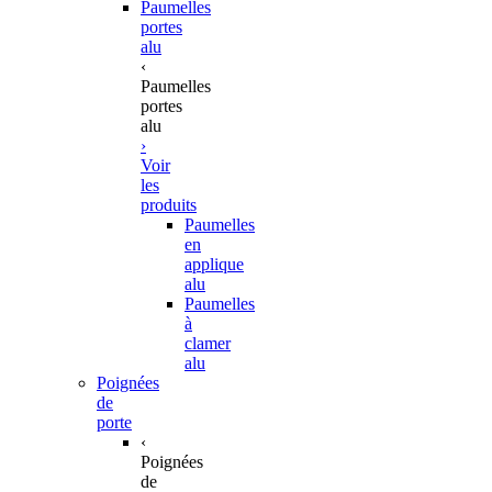
Paumelles
portes
alu
‹
Paumelles
portes
alu
›
Voir
les
produits
Paumelles
en
applique
alu
Paumelles
à
clamer
alu
Poignées
de
porte
‹
Poignées
de