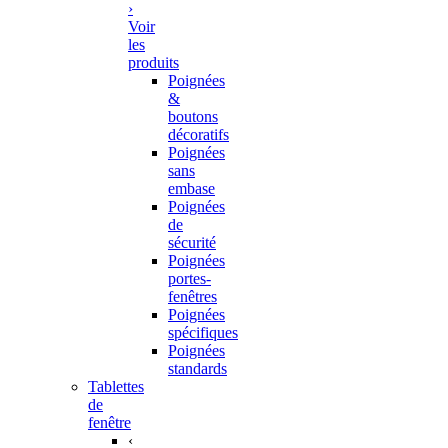
›
Voir
les
produits
Poignées
&
boutons
décoratifs
Poignées
sans
embase
Poignées
de
sécurité
Poignées
portes-
fenêtres
Poignées
spécifiques
Poignées
standards
Tablettes
de
fenêtre
‹