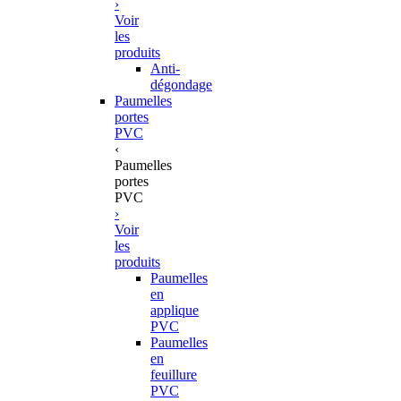
›
Voir
les
produits
Anti-
dégondage
Paumelles
portes
PVC
‹
Paumelles
portes
PVC
›
Voir
les
produits
Paumelles
en
applique
PVC
Paumelles
en
feuillure
PVC