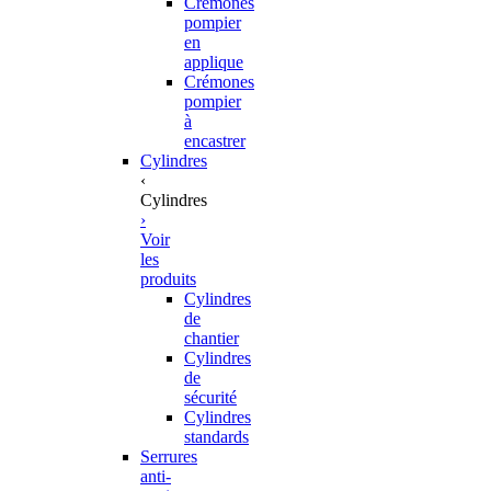
Crémones
pompier
en
applique
Crémones
pompier
à
encastrer
Cylindres
‹
Cylindres
›
Voir
les
produits
Cylindres
de
chantier
Cylindres
de
sécurité
Cylindres
standards
Serrures
anti-