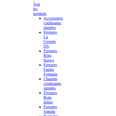
Voir
les
produits
Accessoires
coulissants
simples
Ferrures
La
Croisée
DS
Ferrures
Roto
Inowa
Ferrures
Fapim
Formula
Chariots
coulissants
simples
Ferrures
Roto
Inline
Ferrures
Sotralu