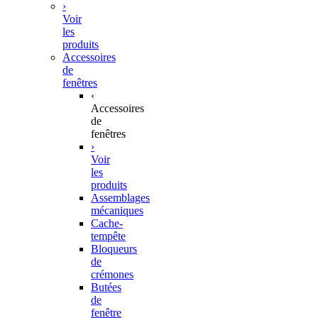
›
Voir
les
produits
Accessoires
de
fenêtres
‹
Accessoires
de
fenêtres
›
Voir
les
produits
Assemblages
mécaniques
Cache-
tempête
Bloqueurs
de
crémones
Butées
de
fenêtre