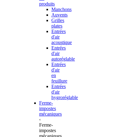
produits
Manchons
Auvents
Grilles
plates
Entrées
d'air
acoustique
Entrées
d'air
autoréglable
Entrées
d'air
en
feuillure
Entrées
d'air
hygroréglable
Ferme-
impostes
mécaniques
‹
Ferme-
impostes
mécaniques