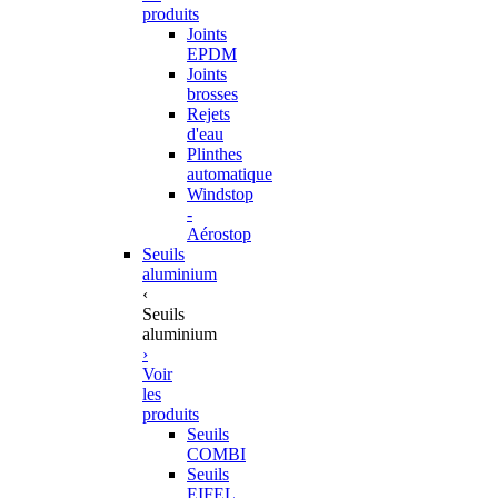
produits
Joints
EPDM
Joints
brosses
Rejets
d'eau
Plinthes
automatique
Windstop
-
Aérostop
Seuils
aluminium
‹
Seuils
aluminium
›
Voir
les
produits
Seuils
COMBI
Seuils
EIFEL