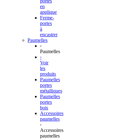
portes
en
applique
Ferme-
portes
à
encastrer
Paumelles
‹
Paumelles
›
Voir
les
produits
Paumelles
portes
métalliques
Paumelles
portes
bois
Accessoires
paumelles
‹
Accessoires
paumelles