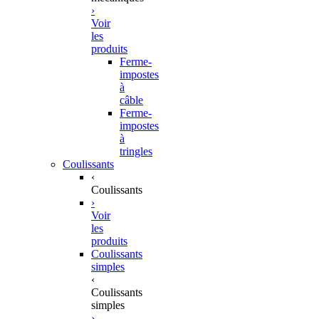
›
Voir
les
produits
Ferme-
impostes
à
câble
Ferme-
impostes
à
tringles
Coulissants
‹
Coulissants
›
Voir
les
produits
Coulissants
simples
‹
Coulissants
simples
›