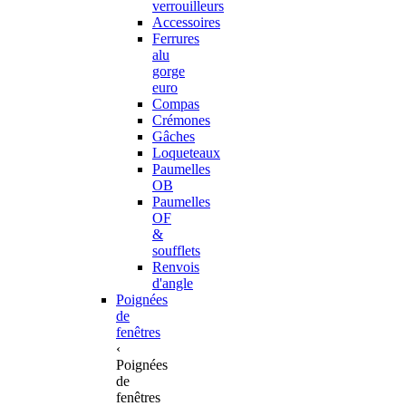
verrouilleurs
Accessoires
Ferrures
alu
gorge
euro
Compas
Crémones
Gâches
Loqueteaux
Paumelles
OB
Paumelles
OF
&
soufflets
Renvois
d'angle
Poignées
de
fenêtres
‹
Poignées
de
fenêtres