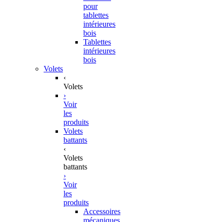
pour
tablettes
intérieures
bois
Tablettes
intérieures
bois
Volets
‹
Volets
›
Voir
les
produits
Volets
battants
‹
Volets
battants
›
Voir
les
produits
Accessoires
mécaniques