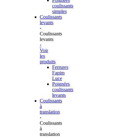
Poignées
coulissants
simples
Coulissants
levants
‹
Coulissants
levants
›
Voir
les
produits
Ferrures
Fapim
Luce
Poignées
coulissants
levants
Coulissants
à
translation
‹
Coulissants
à
translation