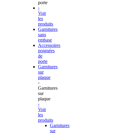
porte
›
Voir
les
produits
Garnitures
sans
embase
Accessoires
poignées
de
porte
Garnitures
sur
plaque
‹
Garnitures
sur
plaque
›
Voir
les
produits
Garnitures
sur