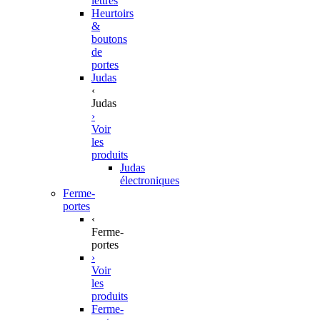
lettres
Heurtoirs
&
boutons
de
portes
Judas
‹
Judas
›
Voir
les
produits
Judas
électroniques
Ferme-
portes
‹
Ferme-
portes
›
Voir
les
produits
Ferme-