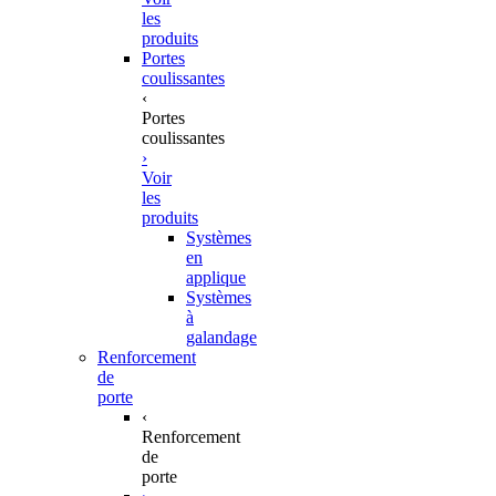
les
produits
Portes
coulissantes
‹
Portes
coulissantes
›
Voir
les
produits
Systèmes
en
applique
Systèmes
à
galandage
Renforcement
de
porte
‹
Renforcement
de
porte