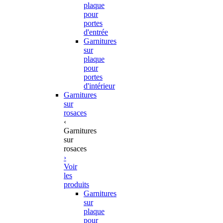
plaque
pour
portes
d'entrée
Garnitures
sur
plaque
pour
portes
d'intérieur
Garnitures
sur
rosaces
‹
Garnitures
sur
rosaces
›
Voir
les
produits
Garnitures
sur
plaque
pour