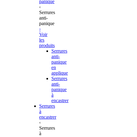
panique
‹
Serrures
anti-
panique
›
Voir
les
produits
Serrures
anti-
panique
en
applique
Serrures
anti-
panique
à
encastrer
Serrures
à
encastrer
‹
Serrures
à