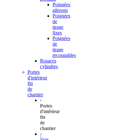
Poignées
ailerons
Poignées
de
tirage
fixes
Poignées
de
tirage
recoupables
Rosaces
cylindres
Portes
d'intérieur
fin
de
chantier
‹
Portes
d'intérieur
fin
de
chantier
›
Voir