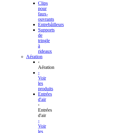
Clips
pour
faux-
ouvrants
Entrebâilleurs
Supports
de
tringle
à
rideaux
Aération
‹
Aération
›
Voir
les
produits
Entrées
d'air
‹
Entrées
d'air
›
Voir
les