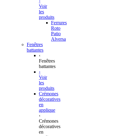
›
Voir
les
produits
Ferrures
Roto
Patio
Alversa
Fenêtres
battantes
‹
Fenêtres
battantes
›
Voir
les
produits
Crémones
décoratives
en
applique
‹
Crémones
décoratives
en