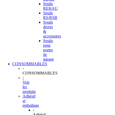
Seuils
REHAU
Seuils
RS/RSB
Seuils
divers
&
accessoires
Seuils
pour
portes
de
garage
CONSOMMABLES
‹
CONSOMMABLES
›
Voir
les
produits
Adhésif
et
emballage
‹
Adhésif