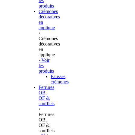
les
produits
Crémones
décoratives
en
applique
‹
Crémones
décoratives
en
applique
› Voir
les
produits
Fausses
crémones
Ferrures
OB,
OF &
soufflets
‹
Ferrures
OB,
OF &
soufflets