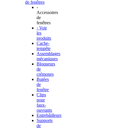
de fenêtres
‹
Accessoires
de
fenêtres
› Voir
les
produits
Cache-
tempête
Assemblages
mécaniques
Bloqueurs
de
crémones
Butées
de
fenêtre
Clips
pour
faux-
ouvrants
Entrebâilleurs
Supports
de