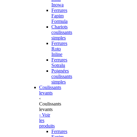
Inowa
Ferrures
Fapim
Formula
Chariots
coulissants
simples
Ferrures
Roto
Inline
Ferrures
Sotralu
Poignées
coulissants
simples
Coulissants
levants
‹
Coulissants
levants
› Voir
les
produits
Ferrures
Fapim