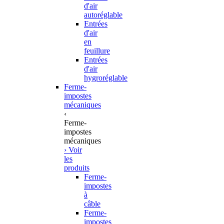
d'air
autoréglable
Entrées
d'air
en
feuillure
Entrées
d'air
hygroréglable
Ferme-
impostes
mécaniques
‹
Ferme-
impostes
mécaniques
› Voir
les
produits
Ferme-
impostes
à
câble
Ferme-
impostes