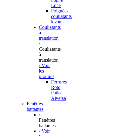
Luce
Poignées
coulissants
levants
Coulissants
à
translation
‹
Coulissants
à
translation
› Voir
les
produits
Ferrures
Roto
Patio
Alversa
Fenêtres
battantes
‹
Fenêtres
battantes
› Voir