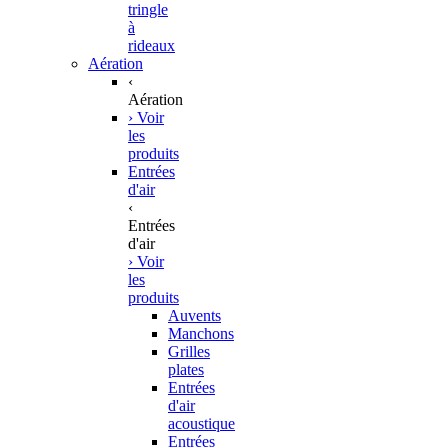
tringle
à
rideaux
Aération
‹
Aération
› Voir
les
produits
Entrées
d'air
‹
Entrées
d'air
› Voir
les
produits
Auvents
Manchons
Grilles
plates
Entrées
d'air
acoustique
Entrées