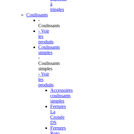
à
tringles
Coulissants
‹
Coulissants
› Voir
les
produits
Coulissants
simples
‹
Coulissants
simples
› Voir
les
produits
Accessoires
coulissants
simples
Ferrures
La
Croisée
DS
Ferrures
Roto