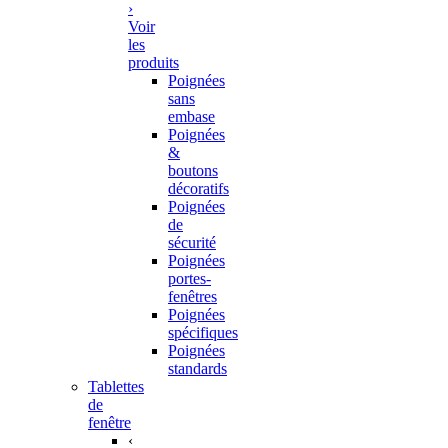
›
Voir
les
produits
Poignées
sans
embase
Poignées
&
boutons
décoratifs
Poignées
de
sécurité
Poignées
portes-
fenêtres
Poignées
spécifiques
Poignées
standards
Tablettes
de
fenêtre
‹