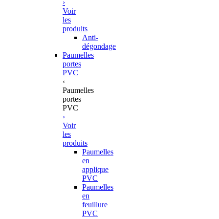
›
Voir
les
produits
Anti-
dégondage
Paumelles
portes
PVC
‹
Paumelles
portes
PVC
›
Voir
les
produits
Paumelles
en
applique
PVC
Paumelles
en
feuillure
PVC