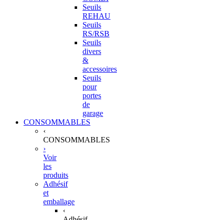
Seuils
REHAU
Seuils
RS/RSB
Seuils
divers
&
accessoires
Seuils
pour
portes
de
garage
CONSOMMABLES
‹
CONSOMMABLES
›
Voir
les
produits
Adhésif
et
emballage
‹
Adhésif