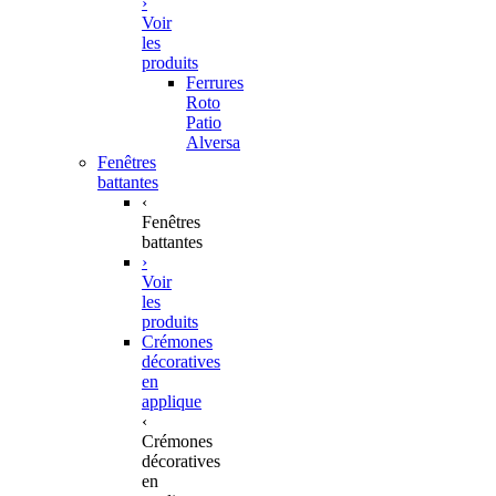
›
Voir
les
produits
Ferrures
Roto
Patio
Alversa
Fenêtres
battantes
‹
Fenêtres
battantes
›
Voir
les
produits
Crémones
décoratives
en
applique
‹
Crémones
décoratives
en