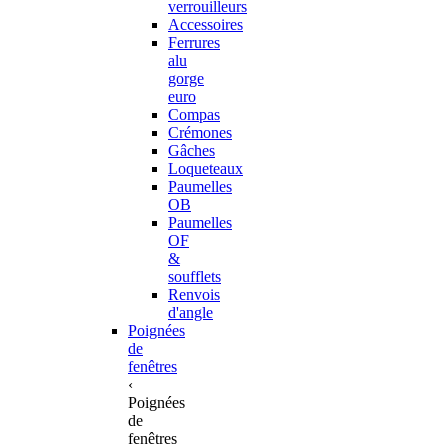
verrouilleurs
Accessoires
Ferrures
alu
gorge
euro
Compas
Crémones
Gâches
Loqueteaux
Paumelles
OB
Paumelles
OF
&
soufflets
Renvois
d'angle
Poignées
de
fenêtres
‹
Poignées
de
fenêtres