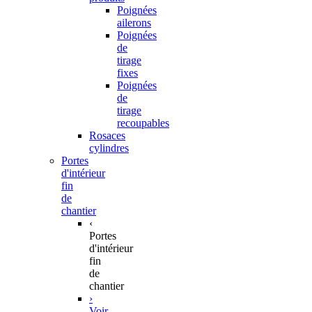
Poignées
ailerons
Poignées
de
tirage
fixes
Poignées
de
tirage
recoupables
Rosaces
cylindres
Portes
d'intérieur
fin
de
chantier
‹
Portes
d'intérieur
fin
de
chantier
›
Voir