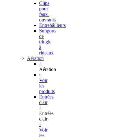
Clips
pour
faux-
ouvrants
Entrebâilleurs
Supports
de
tringle
à
rideaux
Aération
‹
Aération
›
Voir
les
produits
Entrées
d'air
‹
Entrées
d'air
›
Voir
les