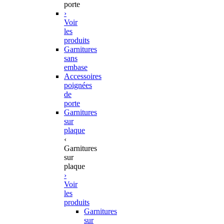
porte
›
Voir
les
produits
Garnitures
sans
embase
Accessoires
poignées
de
porte
Garnitures
sur
plaque
‹
Garnitures
sur
plaque
›
Voir
les
produits
Garnitures
sur