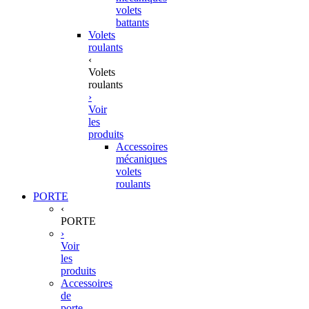
volets
battants
Volets
roulants
‹
Volets
roulants
›
Voir
les
produits
Accessoires
mécaniques
volets
roulants
PORTE
‹
PORTE
›
Voir
les
produits
Accessoires
de
porte