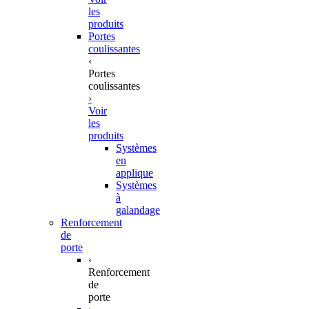
les
produits
Portes
coulissantes
‹
Portes
coulissantes
›
Voir
les
produits
Systèmes
en
applique
Systèmes
à
galandage
Renforcement
de
porte
‹
Renforcement
de
porte