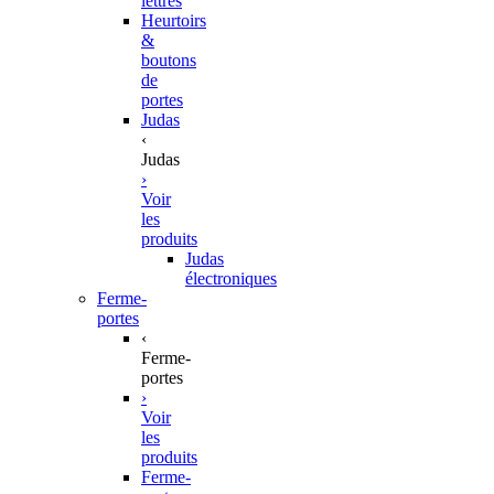
lettres
Heurtoirs
&
boutons
de
portes
Judas
‹
Judas
›
Voir
les
produits
Judas
électroniques
Ferme-
portes
‹
Ferme-
portes
›
Voir
les
produits
Ferme-