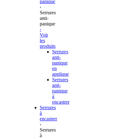
panique
‹
Serrures
anti-
panique
›
Voir
les
produits
Serrures
anti-
panique
en
applique
Serrures
anti-
panique
à
encastrer
Serrures
à
encastrer
‹
Serrures
à