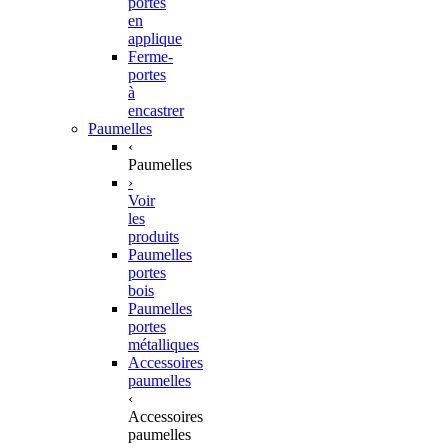
portes
en
applique
Ferme-
portes
à
encastrer
Paumelles
‹
Paumelles
›
Voir
les
produits
Paumelles
portes
bois
Paumelles
portes
métalliques
Accessoires
paumelles
‹
Accessoires
paumelles