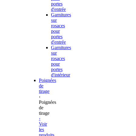
portes
d'entrée
Garnitures
sur
rosaces
pour
portes
d'entrée
Garnitures
sur
rosaces
pour
portes
d'intérieur
Poignées
de
tirage
‹
Poignées
de
tirage
›
Voir
les
produits