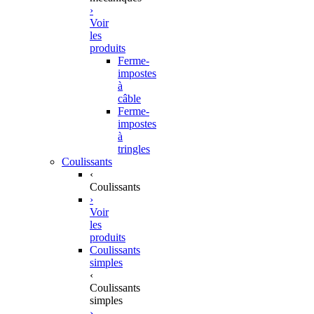
›
Voir
les
produits
Ferme-
impostes
à
câble
Ferme-
impostes
à
tringles
Coulissants
‹
Coulissants
›
Voir
les
produits
Coulissants
simples
‹
Coulissants
simples
›