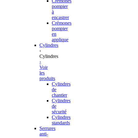
Crémones
pompier
à
encastrer
Crémones
pompier
en
applique
Cylindres
‹
Cylindres
›
Voir
les
produits
Cylindres
de
chantier
Cylindres
de
sécurité
Cylindres
standards
Serrures
anti-