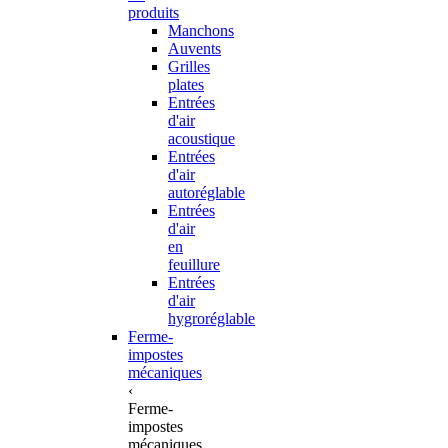
produits
Manchons
Auvents
Grilles
plates
Entrées
d'air
acoustique
Entrées
d'air
autoréglable
Entrées
d'air
en
feuillure
Entrées
d'air
hygroréglable
Ferme-
impostes
mécaniques
‹
Ferme-
impostes
mécaniques