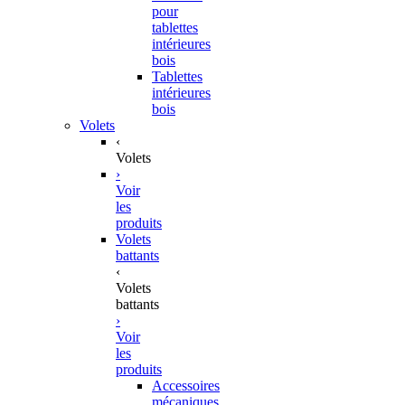
pour
tablettes
intérieures
bois
Tablettes
intérieures
bois
Volets
‹
Volets
›
Voir
les
produits
Volets
battants
‹
Volets
battants
›
Voir
les
produits
Accessoires
mécaniques