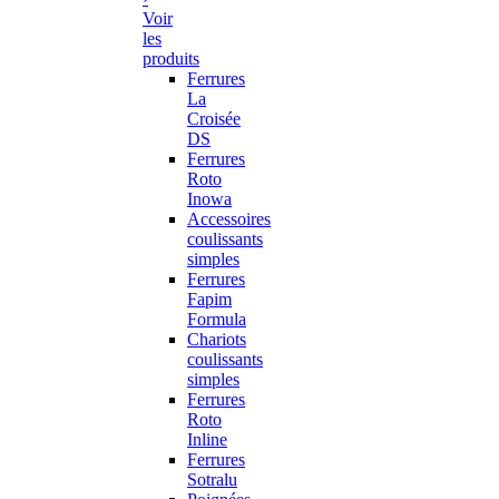
Voir
les
produits
Ferrures
La
Croisée
DS
Ferrures
Roto
Inowa
Accessoires
coulissants
simples
Ferrures
Fapim
Formula
Chariots
coulissants
simples
Ferrures
Roto
Inline
Ferrures
Sotralu