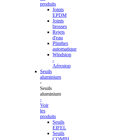
produits
Joints
EPDM
Joints
brosses
Rejets
d'eau
Plinthes
automatique
Windstop
-
Aérostop
Seuils
aluminium
‹
Seuils
aluminium
›
Voir
les
produits
Seuils
EIFEL
Seuils
COMBI