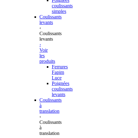
Poignées
coulissants
simples
Coulissants
levants
‹
Coulissants
levants
›
Voir
les
produits
Ferrures
Fapim
Luce
Poignées
coulissants
levants
Coulissants
à
translation
‹
Coulissants
à
translation