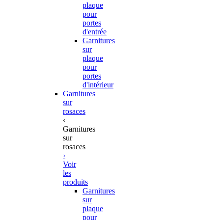
plaque
pour
portes
d'entrée
Garnitures
sur
plaque
pour
portes
d'intérieur
Garnitures
sur
rosaces
‹
Garnitures
sur
rosaces
›
Voir
les
produits
Garnitures
sur
plaque
pour