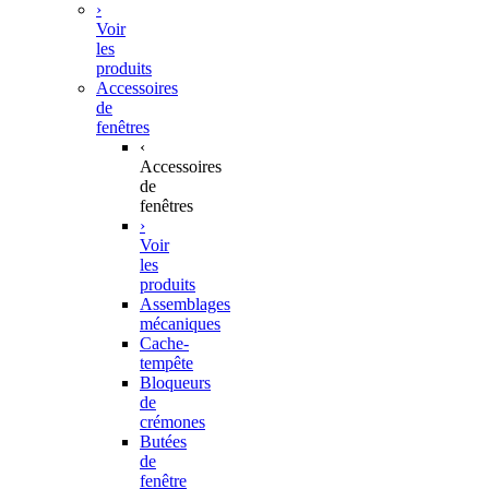
›
Voir
les
produits
Accessoires
de
fenêtres
‹
Accessoires
de
fenêtres
›
Voir
les
produits
Assemblages
mécaniques
Cache-
tempête
Bloqueurs
de
crémones
Butées
de
fenêtre